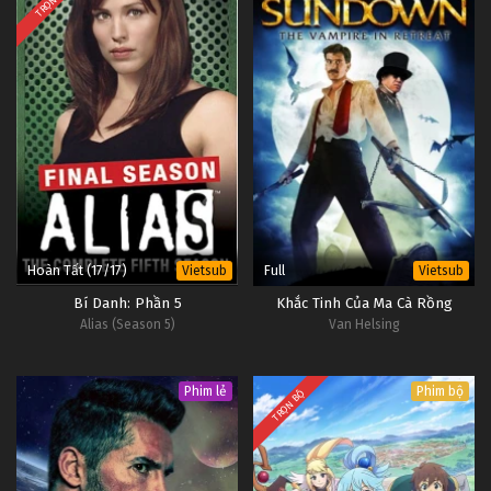
TRỌN BỘ
Hoàn Tất (17/17)
Full
Vietsub
Vietsub
Bí Danh: Phần 5
Khắc Tinh Của Ma Cà Rồng
Alias (Season 5)
Van Helsing
Phim lẻ
Phim bộ
TRỌN BỘ