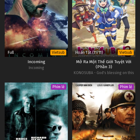
Full
Hoàn Tất (11/11)
Vietsub
Vietsub
Incoming
Mở Ra Một Thế Giới Tuyệt Vời
(Phần 3)
Incoming
KONOSUBA - God's blessing on this
wonderful world! Season 3
Phim lẻ
Phim lẻ