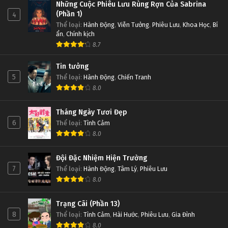
Những Cuộc Phiêu Lưu Rùng Rợn Của Sabrina
(Phần 1)
4
Thể loại
:
Hành Động
,
Viễn Tưởng
,
Phiêu Lưu
,
Khoa Học
,
Bí
ẩn
,
Chính kịch
8.7
Tin tưởng
5
Thể loại
:
Hành Động
,
Chiến Tranh
8.0
Tháng Ngày Tươi Đẹp
6
Thể loại
:
Tình Cảm
8.0
Đội Đặc Nhiệm Hiện Trường
7
Thể loại
:
Hành Động
,
Tâm Lý
,
Phiêu Lưu
8.0
Trạng Cãi (Phần 13)
8
Thể loại
:
Tình Cảm
,
Hài Hước
,
Phiêu Lưu
,
Gia Đình
8.0