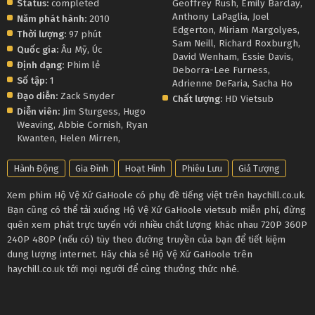
Status:
completed
Geoffrey Rush
,
Emily Barclay
,
Anthony LaPaglia
,
Joel
Năm phát hành:
2010
Edgerton
,
Miriam Margolyes
,
Thời lượng:
97 phút
Sam Neill
,
Richard Roxburgh
,
Quốc gia:
Âu Mỹ
,
Úc
David Wenham
,
Essie Davis
,
Định dạng:
Phim lẻ
Deborra-Lee Furness
,
Số tập:
1
Adrienne DeFaria
,
Sacha Ho
Đạo diễn:
Zack Snyder
Chất lượng:
HD Vietsub
Diễn viên:
Jim Sturgess
,
Hugo
Weaving
,
Abbie Cornish
,
Ryan
Kwanten
,
Helen Mirren
,
Hành Động
Gia Đình
Hoạt Hình
Phiêu Lưu
Giả Tượng
Xem phim Hộ Vệ Xứ GaHoole có phụ đề tiếng việt trên haychill.co.uk.
Bạn cũng có thể tải xuống Hộ Vệ Xứ GaHoole vietsub miễn phí, đừng
quên xem phát trực tuyến với nhiều chất lượng khác nhau 720P 360P
240P 480P (nếu có) tùy theo đường truyền của bạn để tiết kiệm
dung lượng internet. Hãy chia sẻ Hộ Vệ Xứ GaHoole trên
haychill.co.uk tới mọi người để cùng thưởng thức nhé.