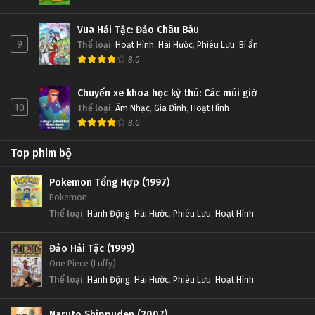
Vua Hải Tặc: Đảo Châu Báu
9
Thể loại
:
Hoạt Hình
,
Hài Hước
,
Phiêu Lưu
,
Bí ẩn
8.0
Chuyến xe khoa học kỳ thú: Các múi giờ
10
Thể loại
:
Âm Nhạc
,
Gia Đình
,
Hoạt Hình
8.0
Top phim bộ
Pokemon Tổng Hợp (1997)
Pokemon
Thể loại
:
Hành Động
,
Hài Hước
,
Phiêu Lưu
,
Hoạt Hình
Đảo Hải Tặc (1999)
One Piece (Luffy)
Thể loại
:
Hành Động
,
Hài Hước
,
Phiêu Lưu
,
Hoạt Hình
Naruto Shippuden (2007)