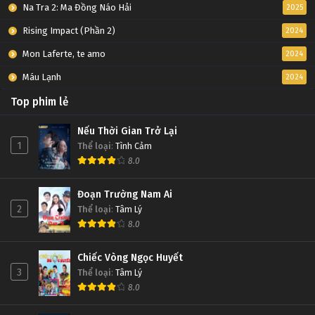
Na Tra 2: Ma Đồng Náo Hải
2025
Rising Impact (Phần 2)
2024
Mon Laferte, te amo
2024
Máu Lạnh
2024
Top phim lẻ
Nếu Thời Gian Trở Lại
1
Thể loại
:
Tình Cảm
8.0
Đoạn Trường Nam Ai
2
Thể loại
:
Tâm Lý
8.0
Chiếc Vòng Ngọc Huyết
3
Thể loại
:
Tâm Lý
8.0