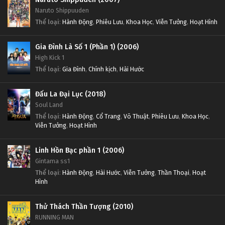
Naruto Shippuuden
Thể loại
:
Hành Động
,
Phiêu Lưu
,
Khoa Học
,
Viễn Tưởng
,
Hoạt Hình
Gia Đình Là Số 1 (Phần 1) (2006)
High Kick 1
Thể loại
:
Gia Đình
,
Chính kịch
,
Hài Hước
Đấu La Đại Lục (2018)
Soul Land
Thể loại
:
Hành Động
,
Cổ Trang
,
Võ Thuật
,
Phiêu Lưu
,
Khoa Học
,
Viễn Tưởng
,
Hoạt Hình
Linh Hồn Bạc phần 1 (2006)
Gintama ss1
Thể loại
:
Hành Động
,
Hài Hước
,
Viễn Tưởng
,
Thần Thoại
,
Hoạt
Hình
Thử Thách Thần Tượng (2010)
RUNNING MAN