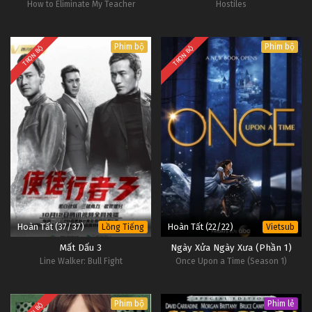
How to Eliminate My Teacher
Hostiles
Phim bộ
Phim bộ
TRỌN BỘ
TRỌN BỘ
Hoàn Tất (37/37)
Hoàn Tất (22/22)
Lồng Tiếng
Vietsub
Mất Dấu 3
Ngày Xửa Ngày Xưa (Phần 1)
Line Walker: Bull Fight
Once Upon a Time (Season 1)
Phim bộ
Phim lẻ