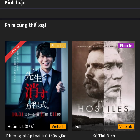
Bình luận
Phim cùng thể loại
Phim bộ
Phim lẻ
TRỌN BỘ
Hoàn Tất (8/8)
Full
Vietsub
Vietsub
Phương pháp loại trừ thầy giáo
Kẻ Thù Địch