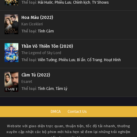
Thể loại
:
Hài Hước
,
Phiêu Lưu
,
Chính kịch
,
TV Shows
Hoa Máu (2022)
Kan Cicekleri
Thể loại
:
Tình Cảm
Thần Võ Thiên Tôn (2020)
The Legend of Sky Lord
Thể loại
:
Viễn Tưởng
,
Phiêu Lưu
,
Bí ẩn
,
Cổ Trang
,
Hoạt Hình
Cầm Tù (2022)
Esaret
Thể loại
:
Tình Cảm
,
Tâm Lý
DMCA
Contact Us
Website với giao diện trực quan, thuận tiện, tốc độ tải nhanh, thường
xuyên cập nhật các bộ phim mới hứa hẹn sẽ đem lại những trải nghiệm