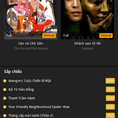
Full
Full
Vietsub
Vietsub
Cáo và Chó Săn
Khách sạn tử thi
The Fox and the Hound
Cadaver
Sắp chiếu
Avengers: Cuộc Chiến Bí Mật
2026
Bộ Tứ Siêu Đẳng
2025
Thanh Trâm Hành
2025
Your Friendly Neighborhood Spider-Man
2025
Thăng cấp một mình (Phần 2)
2025