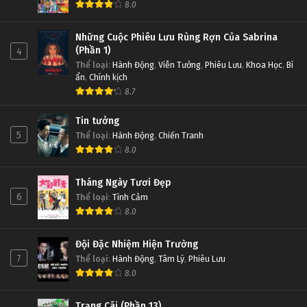
8.0
Những Cuộc Phiêu Lưu Rùng Rợn Của Sabrina
(Phần 1)
4
Thể loại
:
Hành Động
,
Viễn Tưởng
,
Phiêu Lưu
,
Khoa Học
,
Bí
ẩn
,
Chính kịch
8.7
Tin tưởng
5
Thể loại
:
Hành Động
,
Chiến Tranh
8.0
Tháng Ngày Tươi Đẹp
6
Thể loại
:
Tình Cảm
8.0
Đội Đặc Nhiệm Hiện Trường
7
Thể loại
:
Hành Động
,
Tâm Lý
,
Phiêu Lưu
8.0
Trạng Cãi (Phần 13)