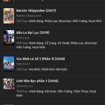
Naruto Shippuden (2007)
Naruto Shippuuden
Thể loại
:
Hành Động
,
Phiêu Lưu
,
Khoa Học
,
Viễn Tưởng
,
Hoạt Hình
Đấu La Đại Lục (2018)
Soul Land
Thể loại
:
Hành Động
,
Cổ Trang
,
Võ Thuật
,
Phiêu Lưu
,
Khoa Học
,
Viễn Tưởng
,
Hoạt Hình
Gia Đình Là Số 1 (Phần 1) (2006)
High Kick 1
Thể loại
:
Gia Đình
,
Chính kịch
,
Hài Hước
Linh Hồn Bạc phần 1 (2006)
Gintama ss1
Thể loại
:
Hành Động
,
Hài Hước
,
Viễn Tưởng
,
Thần Thoại
,
Hoạt
Hình