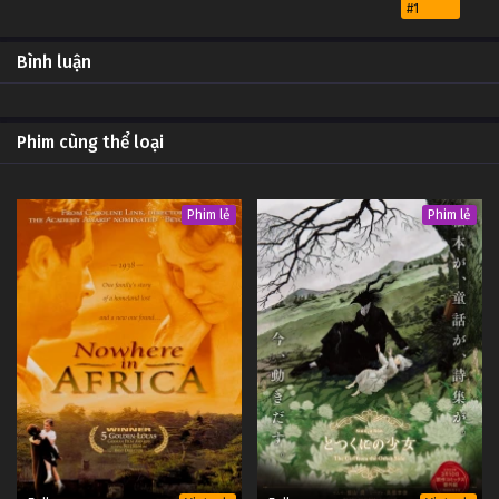
#1
31
Hoang Dã Tập 31
OP -
Bình luận
Vietsub
#1
30
Hoang Dã Tập 30
OP -
Phim cùng thể loại
Vietsub
#1
29
Hoang Dã Tập 29
OP -
Phim lẻ
Phim lẻ
Vietsub
#1
28
Hoang Dã Tập 28
OP -
Vietsub
#1
27
Hoang Dã Tập 27
OP -
Vietsub
#1
26
Hoang Dã Tập 26
OP -
Vietsub
#1