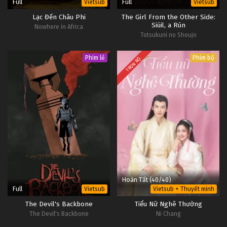
25
Hoang Dã Tập 25
OP -
Full
Full
Vietsub
Vietsub
Vietsub
#1
Lạc Đến Châu Phi
The Girl From the Other Side:
Siúil, a Rún
Nowhere in Africa
24
Hoang Dã Tập 24
OP -
Totsukuni no Shoujo
Vietsub
#1
Phim lẻ
Phim bộ
TRỌN BỘ
23
Hoang Dã Tập 23
OP -
Vietsub
#1
Hoàn Tất (40/40)
Full
Vietsub
Vietsub + Thuyết minh
The Devil's Backbone
Tiểu Nữ Nghê Thường
The Devil's Backbone
Ni Chang