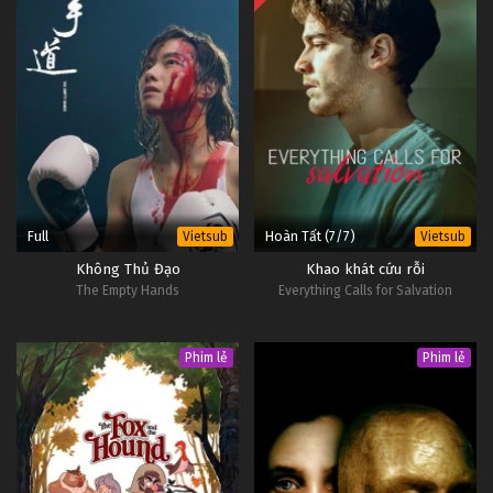
Full
Hoàn Tất (7/7)
Vietsub
Vietsub
Không Thủ Đạo
Khao khát cứu rỗi
The Empty Hands
Everything Calls for Salvation
Phim lẻ
Phim lẻ