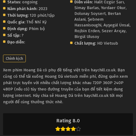
Status:
ongoing
Diễn viên:
Halit Özgür Sarı
,
Simay Barlas
,
Yurdaer Okur
,
Năm phát hành:
2023
Dolunay Soysert
,
Bertan
Thời lượng:
120 phút/tập
Aslani
,
Şebnem
Quốc gia:
Thổ Nhĩ Kỳ
Hassanisoughi
,
Ayşegül Ünsal
,
Định dạng:
Phim bộ
Rojbin Erden
,
Sezer Arıçay
,
Số tập:
?
Birgül Ulusoy
Đạo diễn:
Chất lượng:
HD Vietsub
Chính kịch
Xem phim Hoang Dã có phụ đề tiếng việt trên haychill.co.uk. Bạn
cũng có thể tải xuống Hoang Dã vietsub miễn phí, đừng quên xem
phát trực tuyến với nhiều chất lượng khác nhau 720P 360P 240P
480P (nếu có) tùy theo đường truyền của bạn để tiết kiệm dung
lượng internet. Hãy chia sẻ Hoang Dã trên haychill.co.uk tới mọi
người để cùng thưởng thức nhé.
Rating 8.0