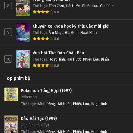
8
Thể loại
:
Tình Cảm
,
Hài Hước
,
Phiêu Lưu
,
Gia Đình
8.0
Chuyến xe khoa học kỳ thú: Các múi giờ
9
Thể loại
:
Âm Nhạc
,
Gia Đình
,
Hoạt Hình
8.0
Vua Hải Tặc: Đảo Châu Báu
10
Thể loại
:
Hoạt Hình
,
Hài Hước
,
Phiêu Lưu
,
Bí ẩn
8.0
Top phim bộ
Pokemon Tổng Hợp (1997)
Pokemon
Thể loại
:
Hành Động
,
Hài Hước
,
Phiêu Lưu
,
Hoạt Hình
Đảo Hải Tặc (1999)
One Piece (Luffy)
Thể loại
:
Hành Động
,
Hài Hước
,
Phiêu Lưu
,
Hoạt Hình