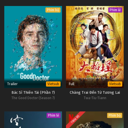
Phim bộ
Phim lẻ
Trailer
Full
Vietsub
Vietsub
Bác Sĩ Thiên Tài (Phần 7)
Chàng Trai Đến Từ Tương Lai
The Good Doctor (Season 7)
Twa-Tiu-Tiann
Phim lẻ
Phim bộ
TRỌN BỘ