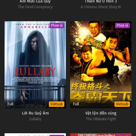
Âm Mưu Của Quỷ
Thiến Nữ U Hồn 3
The Devil Conspiracy
A Chinese Ghost Story III
Phim lẻ
Phim lẻ
Full
Full
Vietsub
Vietsub
Lời Ru Quỷ Ám
Vật lộn đến cùng
Lullaby
The Ultimate Fight