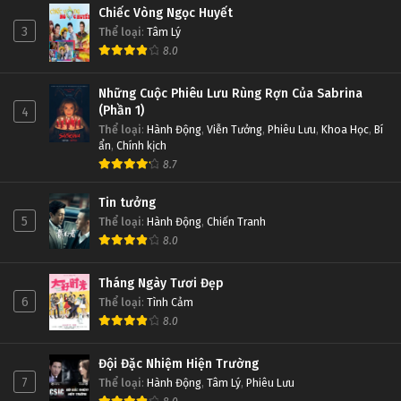
Chiếc Vòng Ngọc Huyết
3
Thể loại
:
Tâm Lý
8.0
Những Cuộc Phiêu Lưu Rùng Rợn Của Sabrina
(Phần 1)
4
Thể loại
:
Hành Động
,
Viễn Tưởng
,
Phiêu Lưu
,
Khoa Học
,
Bí
ẩn
,
Chính kịch
8.7
Tin tưởng
5
Thể loại
:
Hành Động
,
Chiến Tranh
8.0
Tháng Ngày Tươi Đẹp
6
Thể loại
:
Tình Cảm
8.0
Đội Đặc Nhiệm Hiện Trường
7
Thể loại
:
Hành Động
,
Tâm Lý
,
Phiêu Lưu