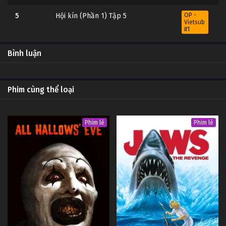
5
Hội kín (Phần 1) Tập 5
OP -
Vietsub
#1
4
Hội kín (Phần 1) Tập 4
OP -
Bình luận
Vietsub
#1
3
Hội kín (Phần 1) Tập 3
OP -
Phim cùng thể loại
Vietsub
#1
2
Hội kín (Phần 1) Tập 2
OP -
Phim lẻ
Phim lẻ
Vietsub
#1
1
Hội kín (Phần 1) Tập 1
OP -
Vietsub
#1