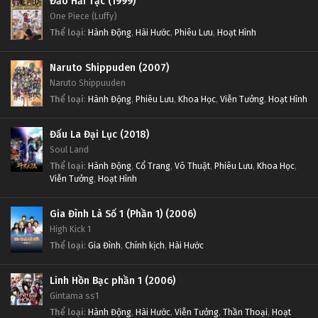
Đảo Hải Tặc (1999)
One Piece (Luffy)
Thể loại
:
Hành Động
,
Hài Hước
,
Phiêu Lưu
,
Hoạt Hình
Naruto Shippuden (2007)
Naruto Shippuuden
Thể loại
:
Hành Động
,
Phiêu Lưu
,
Khoa Học
,
Viễn Tưởng
,
Hoạt Hình
Đấu La Đại Lục (2018)
Soul Land
Thể loại
:
Hành Động
,
Cổ Trang
,
Võ Thuật
,
Phiêu Lưu
,
Khoa Học
,
Viễn Tưởng
,
Hoạt Hình
Gia Đình Là Số 1 (Phần 1) (2006)
High Kick 1
Thể loại
:
Gia Đình
,
Chính kịch
,
Hài Hước
Linh Hồn Bạc phần 1 (2006)
Gintama ss1
Thể loại
:
Hành Động
,
Hài Hước
,
Viễn Tưởng
,
Thần Thoại
,
Hoạt