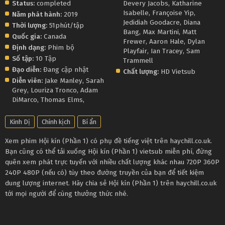
Status:
completed
Devery Jacobs
,
Katharine
Isabelle
,
Françoise Yip
,
Năm phát hành:
2019
Jedidiah Goodacre
,
Diana
Thời lượng:
51phút/tập
Bang
,
Max Martini
,
Matt
Quốc gia:
Canada
Frewer
,
Aaron Hale
,
Dylan
Định dạng:
Phim bộ
Playfair
,
Ian Tracey
,
Sam
Số tập:
10 Tập
Trammell
Đạo diễn:
Đang cập nhật
Chất lượng:
HD Vietsub
Diễn viên:
Jake Manley
,
Sarah
Grey
,
Louriza Tronco
,
Adam
DiMarco
,
Thomas Elms
,
Kinh Dị
Chính kịch
Bí ẩn
Xem phim Hội kín (Phần 1) có phụ đề tiếng việt trên haychill.co.uk.
Bạn cũng có thể tải xuống Hội kín (Phần 1) vietsub miễn phí, đừng
quên xem phát trực tuyến với nhiều chất lượng khác nhau 720P 360P
240P 480P (nếu có) tùy theo đường truyền của bạn để tiết kiệm
dung lượng internet. Hãy chia sẻ Hội kín (Phần 1) trên haychill.co.uk
tới mọi người để cùng thưởng thức nhé.