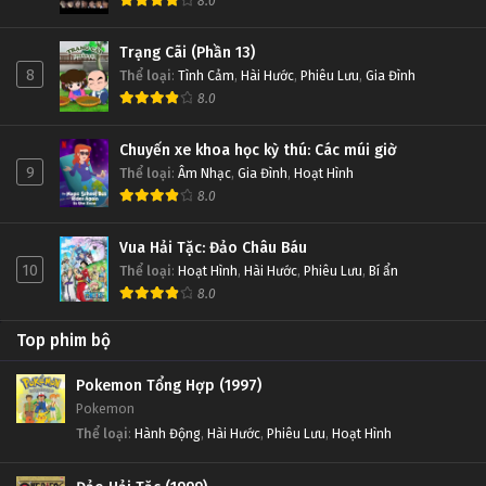
8.0
Trạng Cãi (Phần 13)
8
Thể loại
:
Tình Cảm
,
Hài Hước
,
Phiêu Lưu
,
Gia Đình
8.0
Chuyến xe khoa học kỳ thú: Các múi giờ
9
Thể loại
:
Âm Nhạc
,
Gia Đình
,
Hoạt Hình
8.0
Vua Hải Tặc: Đảo Châu Báu
10
Thể loại
:
Hoạt Hình
,
Hài Hước
,
Phiêu Lưu
,
Bí ẩn
8.0
Top phim bộ
Pokemon Tổng Hợp (1997)
Pokemon
Thể loại
:
Hành Động
,
Hài Hước
,
Phiêu Lưu
,
Hoạt Hình