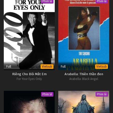
Phim lẻ
Phim lẻ
Full
Full
Vietsub
Vietsub
Riêng Cho Đôi Mắt Em
Arabella: Thiên thần đen
For Your Eyes Only
Arabella: Black Angel
Phim lẻ
Phim lẻ