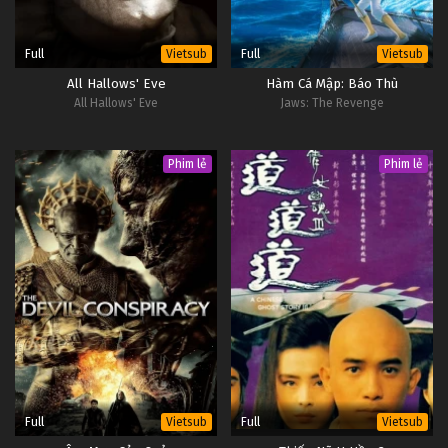
Full
Full
Vietsub
Vietsub
All Hallows' Eve
Hàm Cá Mập: Báo Thù
All Hallows' Eve
Jaws: The Revenge
Phim lẻ
Phim lẻ
Full
Full
Vietsub
Vietsub