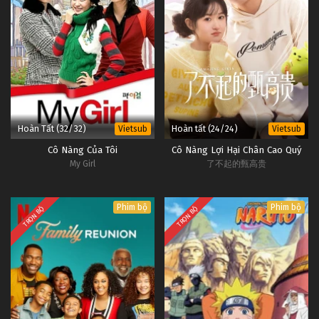
Hoàn Tất (32/32)
Hoàn tất (24/24)
Vietsub
Vietsub
Cô Nàng Của Tôi
Cô Nàng Lợi Hại Chân Cao Quý
My Girl
了不起的甄高贵
Phim bộ
Phim bộ
TRỌN BỘ
TRỌN BỘ