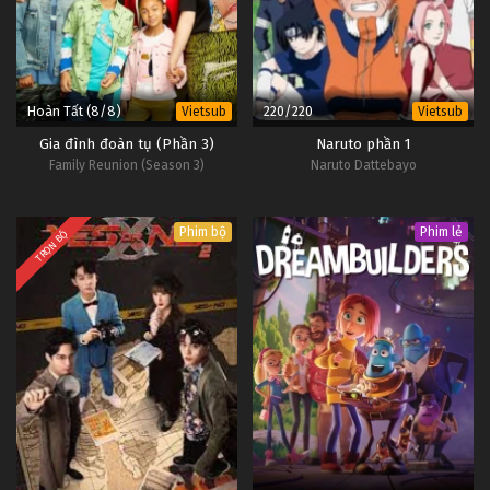
Hoàn Tất (8/8)
220/220
Vietsub
Vietsub
Gia đình đoàn tụ (Phần 3)
Naruto phần 1
Family Reunion (Season 3)
Naruto Dattebayo
Phim bộ
Phim lẻ
TRỌN BỘ