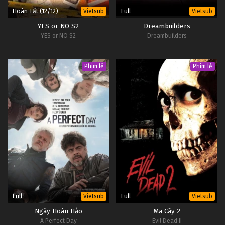
Hoàn Tất (12/12)
Full
Vietsub
Vietsub
YES or NO S2
Dreambuilders
YES or NO S2
Dreambuilders
Phim lẻ
Phim lẻ
Full
Full
Vietsub
Vietsub
Ngày Hoàn Hảo
Ma Cây 2
A Perfect Day
Evil Dead II