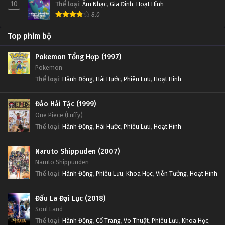
10
Thể loại
:
Âm Nhạc
,
Gia Đình
,
Hoạt Hình
8.0
Top phim bộ
Pokemon Tổng Hợp (1997)
Pokemon
Thể loại
:
Hành Động
,
Hài Hước
,
Phiêu Lưu
,
Hoạt Hình
Đảo Hải Tặc (1999)
One Piece (Luffy)
Thể loại
:
Hành Động
,
Hài Hước
,
Phiêu Lưu
,
Hoạt Hình
Naruto Shippuden (2007)
Naruto Shippuuden
Thể loại
:
Hành Động
,
Phiêu Lưu
,
Khoa Học
,
Viễn Tưởng
,
Hoạt Hình
Đấu La Đại Lục (2018)
Soul Land
Thể loại
:
Hành Động
,
Cổ Trang
,
Võ Thuật
,
Phiêu Lưu
,
Khoa Học
,