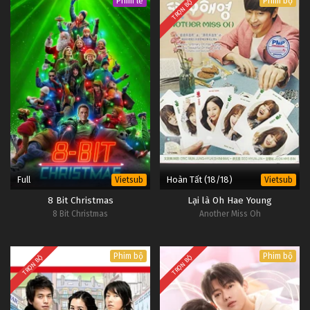
Phim lẻ
Phim bộ
TRỌN BỘ
Full
Hoàn Tất (18/18)
Vietsub
Vietsub
8 Bit Christmas
Lại là Oh Hae Young
8 Bit Christmas
Another Miss Oh
Phim bộ
Phim bộ
TRỌN BỘ
TRỌN BỘ