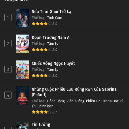
Nếu Thời Gian Trở Lại
1
Thể loại
:
Tình Cảm
8.0
Đoạn Trường Nam Ai
2
Thể loại
:
Tâm Lý
8.0
Chiếc Vòng Ngọc Huyết
3
Thể loại
:
Tâm Lý
8.0
Những Cuộc Phiêu Lưu Rùng Rợn Của Sabrina
(Phần 1)
4
Thể loại
:
Hành Động
,
Viễn Tưởng
,
Phiêu Lưu
,
Khoa Học
,
Bí
ẩn
,
Chính kịch
8.7
Tin tưởng