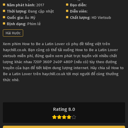
Năm phát hành:
2017
Đạo diễn:
Thời lượng:
Đang cập nhật
Diễn viên:
Quốc gia:
Âu Mỹ
Chất lượng:
HD Vietsub
Định dạng:
Phim lẻ
Hài Hước
Xem phim How to Be a Latin Lover có phụ đề tiếng việt trên
haychill.co.uk. Bạn cũng có thể tải xuống How to Be a Latin Lover
vietsub miễn phí, đừng quên xem phát trực tuyến với nhiều chất
lượng khác nhau 720P 360P 240P 480P (nếu có) tùy theo đường
truyền của bạn để tiết kiệm dung lượng internet. Hãy chia sẻ How to
Be a Latin Lover trên haychill.co.uk tới mọi người để cùng thưởng
thức nhé.
Rating 8.0