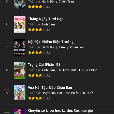
5
Thể loại
:
Hành Động
,
Chiến Tranh
8.0
Tháng Ngày Tươi Đẹp
6
Thể loại
:
Tình Cảm
8.0
Đội Đặc Nhiệm Hiện Trường
7
Thể loại
:
Hành Động
,
Tâm Lý
,
Phiêu Lưu
8.0
Trạng Cãi (Phần 13)
8
Thể loại
:
Tình Cảm
,
Hài Hước
,
Phiêu Lưu
,
Gia Đình
8.0
Vua Hải Tặc: Đảo Châu Báu
9
Thể loại
:
Hoạt Hình
,
Hài Hước
,
Phiêu Lưu
,
Bí ẩn
8.0
Chuyến xe khoa học kỳ thú: Các múi giờ