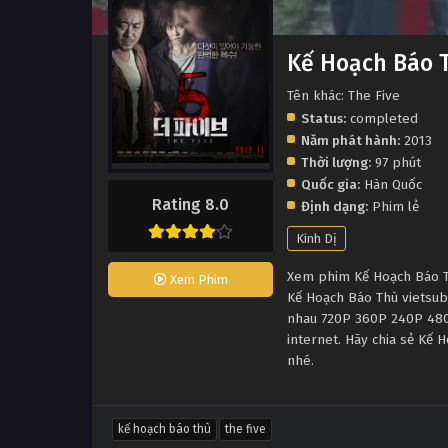
Kế Hoạch Báo 
Tên khác: The Five
Status:
completed
Năm phát hành:
2013
Thời lượng:
97 phút
Quốc gia:
Hàn Quốc
Rating 8.0
Định dạng:
Phim lẻ
Kinh Dị
Xem phim Kế Hoạch Báo Thù
Xem Phim
Kế Hoạch Báo Thù vietsub
nhau 720P 360P 240P 480P
internet. Hãy chia sẻ Kế 
nhé.
kế hoạch báo thù
the five