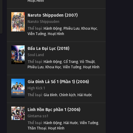
Hoạt Hình
Naruto Shippuden (2007)
Naruto Shippuuden
Thể loại
:
Hành Động
,
Phiêu Lưu
,
Khoa Học
,
Viễn Tưởng
,
Hoạt Hình
Đấu La Đại Lục (2018)
Soul Land
Thể loại
:
Hành Động
,
Cổ Trang
,
Võ Thuật
,
Phiêu Lưu
,
Khoa Học
,
Viễn Tưởng
,
Hoạt Hình
Gia Đình Là Số 1 (Phần 1) (2006)
High Kick 1
Thể loại
:
Gia Đình
,
Chính kịch
,
Hài Hước
Linh Hồn Bạc phần 1 (2006)
Gintama ss1
Thể loại
:
Hành Động
,
Hài Hước
,
Viễn Tưởng
,
Thần Thoại
,
Hoạt Hình