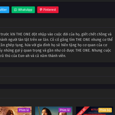
itter
WhatsApp
Pinterest
 trước khi THE ONE đột nhập vào cuộc đời của họ, giết chết chồng và
 thành người tàn tật trên xe lăn. Cô cố gắng tìm THE ONE nhưng cơ thể
cần ghép tạng, hứa với gia đình họ sẽ hiến tặng họ cơ quan của cơ
hấy những gợi ý quan trọng và gần như có được THE ONE. Nhưng cuộc
rả thù của Eun-ah và cả năm thành viên.
TRỌN BỘ
Phim lẻ
Phim lẻ
Phim bộ