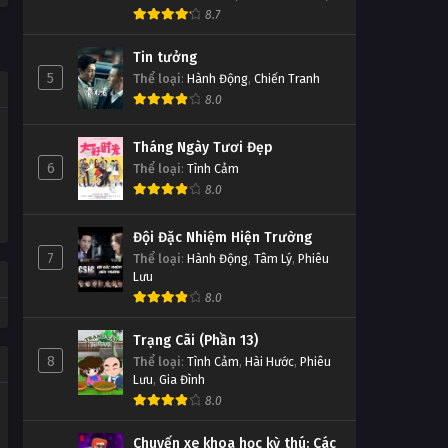
8.7
Tin tưởng
5
Thể loại
:
Hành Động
,
Chiến Tranh
8.0
Tháng Ngày Tươi Đẹp
6
Thể loại
:
Tình Cảm
8.0
Đội Đặc Nhiệm Hiện Trường
7
Thể loại
:
Hành Động
,
Tâm Lý
,
Phiêu
Lưu
8.0
Trạng Cãi (Phần 13)
8
Thể loại
:
Tình Cảm
,
Hài Hước
,
Phiêu
Lưu
,
Gia Đình
8.0
Chuyến xe khoa học kỳ thú: Các