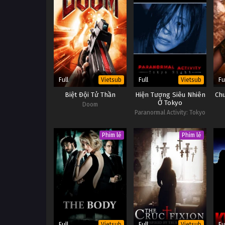
Full
Full
Fu
Vietsub
Vietsub
Biệt Đội Tử Thần
Hiện Tượng Siêu Nhiên
Ch
Ở Tokyo
Doom
Paranormal Activity: Tokyo
Night
Phim lẻ
Phim lẻ
Full
Full
Fu
Vietsub
Vietsub