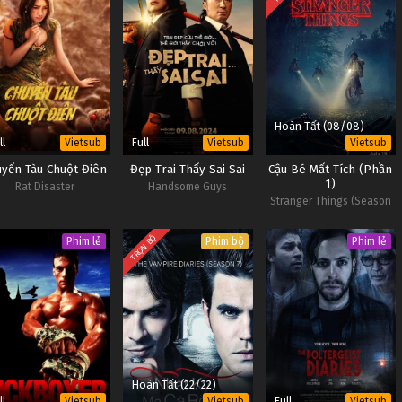
Hoàn Tất (08/08)
ll
Full
Vietsub
Vietsub
Vietsub
uyến Tàu Chuột Điên
Đẹp Trai Thấy Sai Sai
Cậu Bé Mất Tích (Phần
1)
Rat Disaster
Handsome Guys
Stranger Things (Season
1)
TRỌN BỘ
Phim lẻ
Phim bộ
Phim lẻ
Hoàn Tất (22/22)
ll
Full
Vietsub
Vietsub
Vietsub