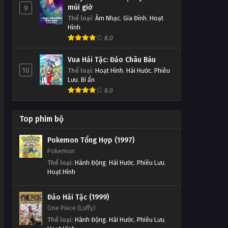
múi giờ
9
Thể loại
:
Âm Nhạc
,
Gia Đình
,
Hoạt
Hình
8.0
Vua Hải Tặc: Đảo Châu Báu
10
Thể loại
:
Hoạt Hình
,
Hài Hước
,
Phiêu
Lưu
,
Bí ẩn
8.0
Top phim bộ
Pokemon Tổng Hợp (1997)
Pokemon
Thể loại
:
Hành Động
,
Hài Hước
,
Phiêu Lưu
,
Hoạt Hình
Đảo Hải Tặc (1999)
One Piece (Luffy)
Thể loại
:
Hành Động
,
Hài Hước
,
Phiêu Lưu
,