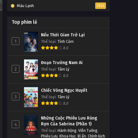
Máu Lạnh
2024
Top phim lẻ
Nếu Thời Gian Trở Lại
1
Thể loại
:
Tình Cảm
8.0
Đoạn Trường Nam Ai
2
Thể loại
:
Tâm Lý
8.0
Chiếc Vòng Ngọc Huyết
3
Thể loại
:
Tâm Lý
8.0
Những Cuộc Phiêu Lưu Rùng
Rợn Của Sabrina (Phần 1)
4
Thể loại
:
Hành Động
,
Viễn Tưởng
,
Phiêu Lưu
,
Khoa Học
,
Bí ẩn
,
Chính kịch