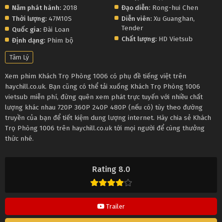
Năm phát hành:
2018
Đạo diễn:
Rong-hui Chen
Thời lượng:
47M10S
Diễn viên:
Xu Guanghan
,
Tender
Quốc gia:
Đài Loan
Chất lượng:
HD Vietsub
Định dạng:
Phim bộ
Tâm Lý
Xem phim Khách Trọ Phòng 1006 có phụ đề tiếng việt trên
haychill.co.uk. Bạn cũng có thể tải xuống Khách Trọ Phòng 1006
vietsub miễn phí, đừng quên xem phát trực tuyến với nhiều chất
lượng khác nhau 720P 360P 240P 480P (nếu có) tùy theo đường
truyền của bạn để tiết kiệm dung lượng internet. Hãy chia sẻ Khách
Trọ Phòng 1006 trên haychill.co.uk tới mọi người để cùng thưởng
thức nhé.
Rating 8.0
Trailer