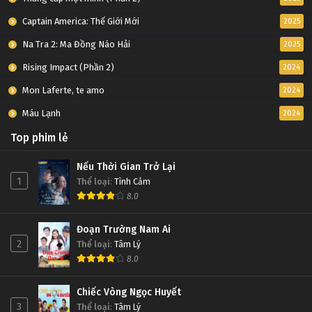
Captain America: Thế Giới Mới
2025
Na Tra 2: Ma Đồng Náo Hải
2025
Rising Impact (Phần 2)
2024
Mon Laferte, te amo
2024
Máu Lạnh
2024
Top phim lẻ
Nếu Thời Gian Trở Lại
1
Thể loại
:
Tình Cảm
8.0
Đoạn Trường Nam Ai
2
Thể loại
:
Tâm Lý
8.0
Chiếc Vòng Ngọc Huyết
3
Thể loại
:
Tâm Lý