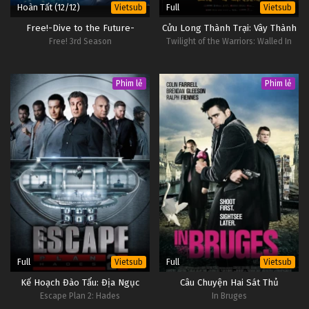
14
Khách Trọ Phòng 1006 Tập 14
OP -
Hoàn Tất (12/12)
Full
Vietsub
Vietsub
Vietsub
#1
Free!-Dive to the Future-
Cửu Long Thành Trại: Vây Thành
Free! 3rd Season
Twilight of the Warriors: Walled In
13
Khách Trọ Phòng 1006 Tập 13
OP -
Vietsub
#1
Phim lẻ
Phim lẻ
12
Khách Trọ Phòng 1006 Tập 12
OP -
Vietsub
#1
Full
Full
Vietsub
Vietsub
Kế Hoạch Đào Tẩu: Địa Ngục
Câu Chuyện Hai Sát Thủ
Escape Plan 2: Hades
In Bruges