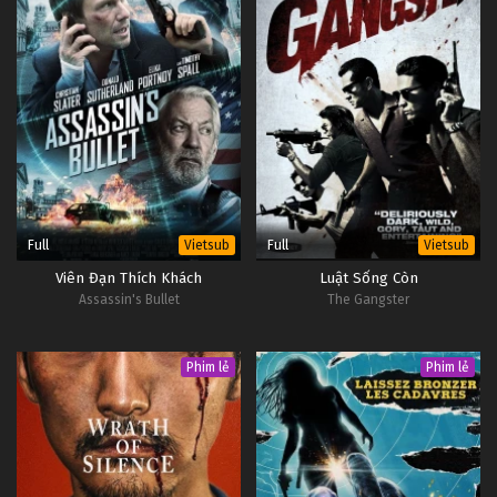
Full
Full
Vietsub
Vietsub
Viên Đạn Thích Khách
Luật Sống Còn
Assassin's Bullet
The Gangster
Phim lẻ
Phim lẻ