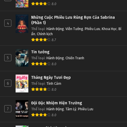
8.0
Những Cuộc Phiêu Lưu Rùng Rợn Của Sabrina
(Phần 1)
4
Thể loại
:
Hành Động
,
Viễn Tưởng
,
Phiêu Lưu
,
Khoa Học
,
Bí
ẩn
,
Chính kịch
8.7
Tin tưởng
5
Thể loại
:
Hành Động
,
Chiến Tranh
8.0
Tháng Ngày Tươi Đẹp
6
Thể loại
:
Tình Cảm
8.0
Đội Đặc Nhiệm Hiện Trường
7
Thể loại
:
Hành Động
,
Tâm Lý
,
Phiêu Lưu
8.0