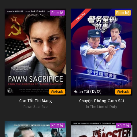
Phim lẻ
Phim bộ
TRỌN BỘ
Full
Hoàn Tất (12/12)
Vietsub
Vietsub
Con Tốt Thí Mạng
Chuyện Phòng Cảnh Sát
Pawn Sacrifice
In The Line of Duty
Phim lẻ
Phim lẻ