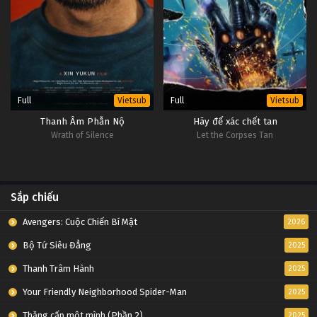
Full
Full
Vietsub
Vietsub
Thanh Âm Phẫn Nộ
Hãy để xác chết tan
Wrath of Silence
Let the Corpses Tan
Sắp chiếu
Avengers: Cuộc Chiến Bí Mật
2026
Bộ Tứ Siêu Đẳng
2025
Thanh Trâm Hành
2025
Your Friendly Neighborhood Spider-Man
2025
Thăng cấp một mình (Phần 2)
2025