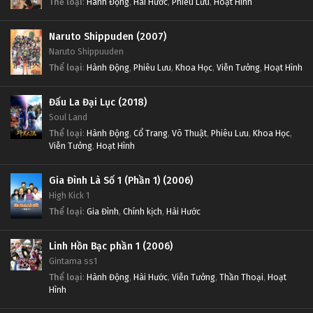
Thể loại
:
Hành Động
,
Hài Hước
,
Phiêu Lưu
,
Hoạt Hình
Naruto Shippuden (2007)
Naruto Shippuuden
Thể loại
:
Hành Động
,
Phiêu Lưu
,
Khoa Học
,
Viễn Tưởng
,
Hoạt Hình
Đấu La Đại Lục (2018)
Soul Land
Thể loại
:
Hành Động
,
Cổ Trang
,
Võ Thuật
,
Phiêu Lưu
,
Khoa Học
,
Viễn Tưởng
,
Hoạt Hình
Gia Đình Là Số 1 (Phần 1) (2006)
High Kick 1
Thể loại
:
Gia Đình
,
Chính kịch
,
Hài Hước
Linh Hồn Bạc phần 1 (2006)
Gintama ss1
Thể loại
:
Hành Động
,
Hài Hước
,
Viễn Tưởng
,
Thần Thoại
,
Hoạt
Hình