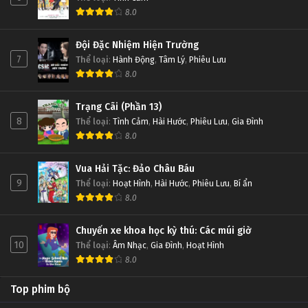
8.0
Đội Đặc Nhiệm Hiện Trường
7
Thể loại
:
Hành Động
,
Tâm Lý
,
Phiêu Lưu
8.0
Trạng Cãi (Phần 13)
8
Thể loại
:
Tình Cảm
,
Hài Hước
,
Phiêu Lưu
,
Gia Đình
8.0
Vua Hải Tặc: Đảo Châu Báu
9
Thể loại
:
Hoạt Hình
,
Hài Hước
,
Phiêu Lưu
,
Bí ẩn
8.0
Chuyến xe khoa học kỳ thú: Các múi giờ
10
Thể loại
:
Âm Nhạc
,
Gia Đình
,
Hoạt Hình
8.0
Top phim bộ