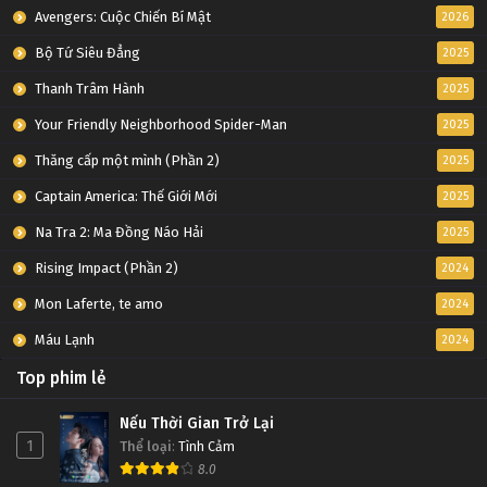
Avengers: Cuộc Chiến Bí Mật
2026
Bộ Tứ Siêu Đẳng
2025
Thanh Trâm Hành
2025
Your Friendly Neighborhood Spider-Man
2025
Thăng cấp một mình (Phần 2)
2025
Captain America: Thế Giới Mới
2025
Na Tra 2: Ma Đồng Náo Hải
2025
Rising Impact (Phần 2)
2024
Mon Laferte, te amo
2024
Máu Lạnh
2024
Top phim lẻ
Nếu Thời Gian Trở Lại
1
Thể loại
:
Tình Cảm
8.0