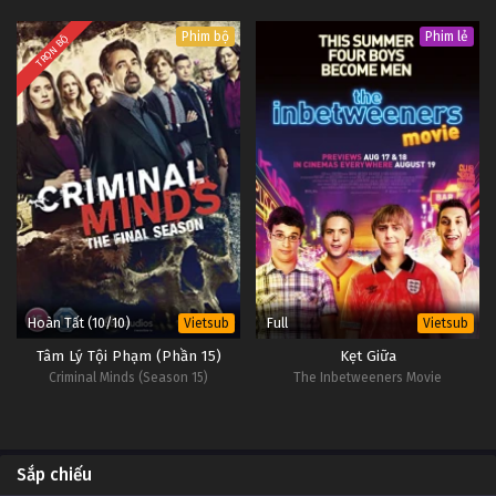
Phim bộ
Phim lẻ
TRỌN BỘ
Hoàn Tất (10/10)
Full
Vietsub
Vietsub
Tâm Lý Tội Phạm (Phần 15)
Kẹt Giữa
Criminal Minds (Season 15)
The Inbetweeners Movie
Sắp chiếu