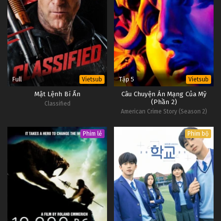
Full
Tập 5
Vietsub
Vietsub
Mật Lệnh Bí Ẩn
Câu Chuyện Án Mạng Của Mỹ
(Phần 2)
Classified
American Crime Story (Season 2)
Phim lẻ
Phim bộ