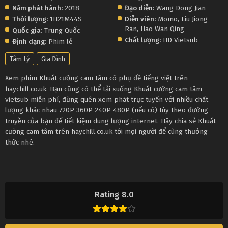
Năm phát hành:
2018
Đạo diễn:
Wang Dong Jian
Thời lượng:
1H21M44S
Diễn viên:
Momo
,
Liu Jiong
Ran
,
Hao Wan Qing
Quốc gia:
Trung Quốc
Chất lượng:
HD Vietsub
Định dạng:
Phim lẻ
Tâm Lý
Gia Đình
Xem phim Khuất cường cam tâm có phụ đề tiếng việt trên
haychill.co.uk. Bạn cũng có thể tải xuống Khuất cường cam tâm
vietsub miễn phí, đừng quên xem phát trực tuyến với nhiều chất
lượng khác nhau 720P 360P 240P 480P (nếu có) tùy theo đường
truyền của bạn để tiết kiệm dung lượng internet. Hãy chia sẻ Khuất
cường cam tâm trên haychill.co.uk tới mọi người để cùng thưởng
thức nhé.
Rating 8.0