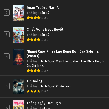
Đoạn Trường Nam Ai
2
Thể loại
:
Tâm Lý
8.0
Chiếc Vòng Ngọc Huyết
3
Thể loại
:
Tâm Lý
8.0
Những Cuộc Phiêu Lưu Rùng Rợn Của Sabrina
(Phần 1)
4
Thể loại
:
Hành Động
,
Viễn Tưởng
,
Phiêu Lưu
,
Khoa Học
,
Bí
ẩn
,
Chính kịch
8.7
Tin tưởng
5
Thể loại
:
Hành Động
,
Chiến Tranh
8.0
Tháng Ngày Tươi Đẹp
6
Thể loại
:
Tình Cảm