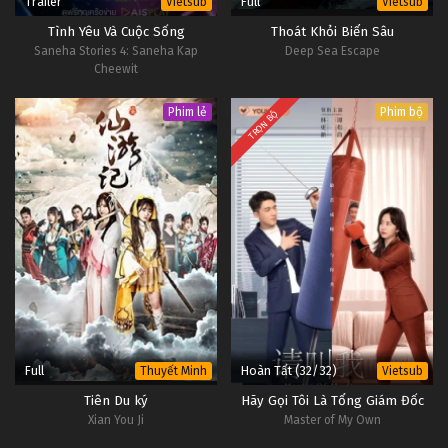
Trailer
Full
Vietsub
Vietsub
Tình Yêu Và Cuộc Sống
Thoát Khỏi Biển Sâu
Saneha Stories 4: Saneha Kap
Deep Sea Escape
Cheewit
Phim lẻ
Phim bộ
TRỌN BỘ
Full
Hoàn Tất (32/32)
Thuyết Minh
Vietsub
Tiên Du ký
Hãy Gọi Tôi Là Tổng Giám Đốc
Xian You Ji
Master of My Own