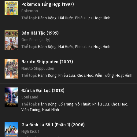
Pokemon Tổng Hợp (1997)
Pokemon
Thể loại
:
Hành Động
,
Hài Hước
,
Phiêu Lưu
,
Hoạt Hình
Đảo Hải Tặc (1999)
One Piece (Luffy)
Thể loại
:
Hành Động
,
Hài Hước
,
Phiêu Lưu
,
Hoạt Hình
Naruto Shippuden (2007)
Naruto Shippuuden
Thể loại
:
Hành Động
,
Phiêu Lưu
,
Khoa Học
,
Viễn Tưởng
,
Hoạt Hình
Đấu La Đại Lục (2018)
Soul Land
Thể loại
:
Hành Động
,
Cổ Trang
,
Võ Thuật
,
Phiêu Lưu
,
Khoa Học
,
Viễn Tưởng
,
Hoạt Hình
Gia Đình Là Số 1 (Phần 1) (2006)
High Kick 1