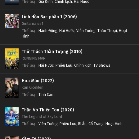
Thể loại
:
Gia Đình
,
Chính kịch
,
Hài Hước
Linh Hồn Bạc phần 1 (2006)
Gintama ss1
Thể loại
:
Hành Động
,
Hài Hước
,
Viễn Tưởng
,
Thần Thoại
,
Hoạt
Hình
Thử Thách Thần Tượng (2010)
RUNNING MAN
Thể loại
:
Hài Hước
,
Phiêu Lưu
,
Chính kịch
,
TV Shows
Hoa Máu (2022)
Kan Cicekleri
Thể loại
:
Tình Cảm
Thần Võ Thiên Tôn (2020)
The Legend of Sky Lord
Thể loại
:
Viễn Tưởng
,
Phiêu Lưu
,
Bí ẩn
,
Cổ Trang
,
Hoạt Hình