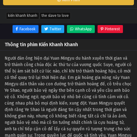
kiến khanh khanh
the slave to love
Facebook
Twitter
WhatsApp
Pinterest
Thông tin phim Kiến Khanh Khanh
Người đàn ông hiện đại Yuan Mingyu du hành xuyên thời gian và
trở thành công chúa độc ác thứ tư của vương quốc Suye, người có
thể bị ám sát bất cứ lúc nào, chỉ khi trở thành hoàng hậu, cô mới
có thể quay trở lại thời hiện đại. Em gái hoàng gia nóng nảy Yuan
Mingyu dấn thân vào con đường trở thành hoàng đế, cô trêu chọc
Ye Shao, người bảo vệ ngây thơ bên cạnh cô và yêu cầu anh bảo
vệ cô. Không ngờ, người bảo vệ nhỏ bé cũng có tình cảm với cô.
cùng nhau phá bỏ mọi định kiến, xung đột. Yuan Mingyu quyết
định rằng Ye Shao là người đáng tin cậy nhất trong thời gian và
không gian này, nhưng cô không biết rằng tất cả chỉ là ảo ảnh,
người bảo vệ nhỏ mà cô tin tưởng nhất chính là cựu hoàng tử,
anh ta chỉ tiếp cận cô để lấy cá sự quyến rũ tượng trưng cho sức
mạnh quân sự. Trong quyền lực đế quốc và tình yêu, Yuan Mingyu