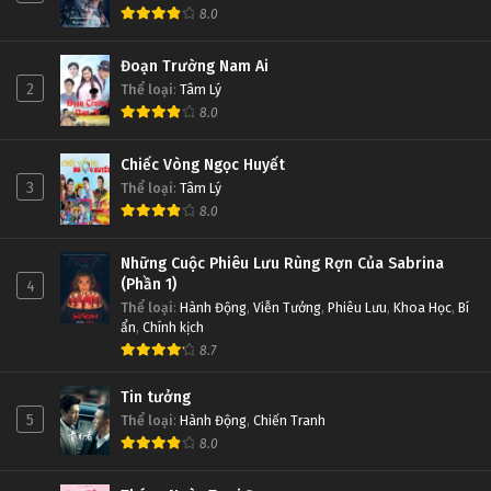
8.0
Đoạn Trường Nam Ai
2
Thể loại
:
Tâm Lý
8.0
Chiếc Vòng Ngọc Huyết
3
Thể loại
:
Tâm Lý
8.0
Những Cuộc Phiêu Lưu Rùng Rợn Của Sabrina
(Phần 1)
4
Thể loại
:
Hành Động
,
Viễn Tưởng
,
Phiêu Lưu
,
Khoa Học
,
Bí
ẩn
,
Chính kịch
8.7
Tin tưởng
5
Thể loại
:
Hành Động
,
Chiến Tranh
8.0