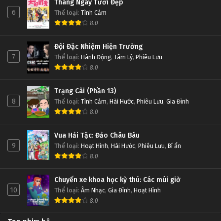
Tháng Ngày Tươi Đẹp
6
Thể loại
:
Tình Cảm
8.0
Đội Đặc Nhiệm Hiện Trường
7
Thể loại
:
Hành Động
,
Tâm Lý
,
Phiêu Lưu
8.0
Trạng Cãi (Phần 13)
8
Thể loại
:
Tình Cảm
,
Hài Hước
,
Phiêu Lưu
,
Gia Đình
8.0
Vua Hải Tặc: Đảo Châu Báu
9
Thể loại
:
Hoạt Hình
,
Hài Hước
,
Phiêu Lưu
,
Bí ẩn
8.0
Chuyến xe khoa học kỳ thú: Các múi giờ
10
Thể loại
:
Âm Nhạc
,
Gia Đình
,
Hoạt Hình
8.0