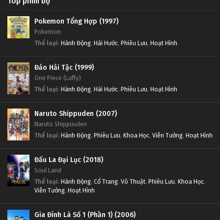
Top phim bộ
Pokemon Tổng Hợp (1997)
Pokemon
Thể loại
:
Hành Động
,
Hài Hước
,
Phiêu Lưu
,
Hoạt Hình
Đảo Hải Tặc (1999)
One Piece (Luffy)
Thể loại
:
Hành Động
,
Hài Hước
,
Phiêu Lưu
,
Hoạt Hình
Naruto Shippuden (2007)
Naruto Shippuuden
Thể loại
:
Hành Động
,
Phiêu Lưu
,
Khoa Học
,
Viễn Tưởng
,
Hoạt Hình
Đấu La Đại Lục (2018)
Soul Land
Thể loại
:
Hành Động
,
Cổ Trang
,
Võ Thuật
,
Phiêu Lưu
,
Khoa Học
,
Viễn Tưởng
,
Hoạt Hình
Gia Đình Là Số 1 (Phần 1) (2006)