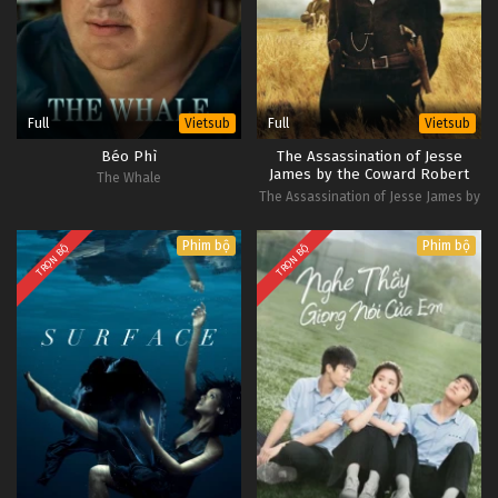
Full
Full
Vietsub
Vietsub
Béo Phì
The Assassination of Jesse
James by the Coward Robert
The Whale
Ford
The Assassination of Jesse James by
the Coward Robert Ford
Phim bộ
Phim bộ
TRỌN BỘ
TRỌN BỘ