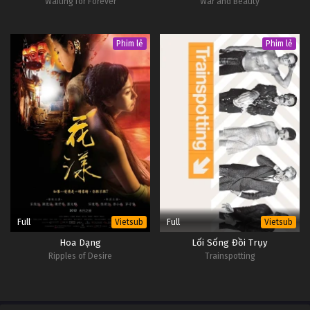
Waiting for Forever
War and Beauty
Phim lẻ
Phim lẻ
Full
Full
Vietsub
Vietsub
Hoa Dạng
Lối Sống Đồi Trụy
Ripples of Desire
Trainspotting