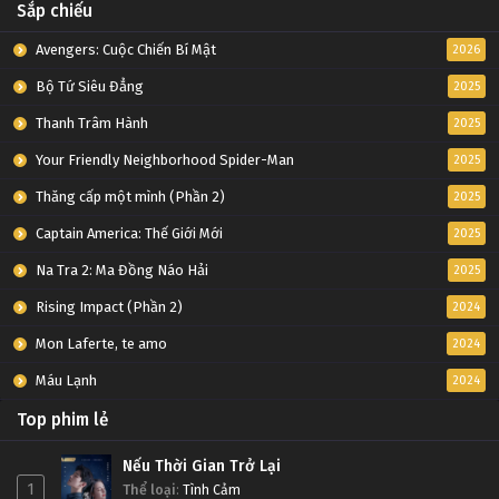
Sắp chiếu
Avengers: Cuộc Chiến Bí Mật
2026
Bộ Tứ Siêu Đẳng
2025
Thanh Trâm Hành
2025
Your Friendly Neighborhood Spider-Man
2025
Thăng cấp một mình (Phần 2)
2025
Captain America: Thế Giới Mới
2025
Na Tra 2: Ma Đồng Náo Hải
2025
Rising Impact (Phần 2)
2024
Mon Laferte, te amo
2024
Máu Lạnh
2024
Top phim lẻ
Nếu Thời Gian Trở Lại
1
Thể loại
:
Tình Cảm