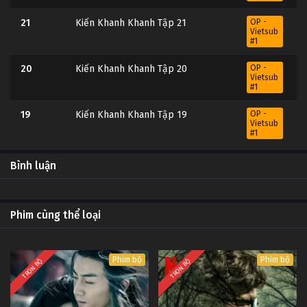
21
Kiến Khanh Khanh Tập 21
OP -
Vietsub
#1
20
Kiến Khanh Khanh Tập 20
OP -
Vietsub
#1
19
Kiến Khanh Khanh Tập 19
OP -
Vietsub
#1
18
Kiến Khanh Khanh Tập 18
OP -
Bình luận
Vietsub
#1
17
Kiến Khanh Khanh Tập 17
OP -
Phim cùng thể loại
Vietsub
#1
16
Kiến Khanh Khanh Tập 16
OP -
Phim bộ
Phim bộ
Vietsub
TRỌN BỘ
TRỌN BỘ
#1
15
Kiến Khanh Khanh Tập 15
OP -