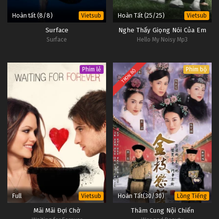
Hoàn tất (8/8)
Hoàn Tất (25/25)
Vietsub
Vietsub
Surface
Nghe Thấy Giọng Nói Của Em
Surface
Hello My Noisy Mp3
Phim lẻ
Phim bộ
TRỌN BỘ
Full
Hoàn Tất(30/30)
Vietsub
Lồng Tiếng
Mãi Mãi Đợi Chờ
Thâm Cung Nội Chiến