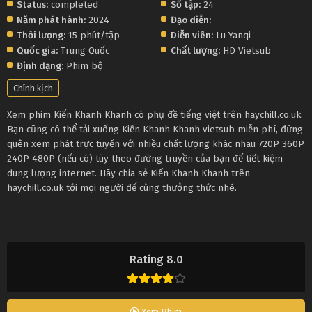
Status:
completed
Số tập:
24
Năm phát hành:
2024
Đạo diễn:
Thời lượng:
15 phút/tập
Diễn viên:
Lu Yanqi
Quốc gia:
Trung Quốc
Chất lượng:
HD Vietsub
Định dạng:
Phim bộ
Chính kịch
Xem phim Kiến Khanh Khanh có phụ đề tiếng việt trên haychill.co.uk.
Bạn cũng có thể tải xuống Kiến Khanh Khanh vietsub miễn phí, đừng
quên xem phát trực tuyến với nhiều chất lượng khác nhau 720P 360P
240P 480P (nếu có) tùy theo đường truyền của bạn để tiết kiệm
dung lượng internet. Hãy chia sẻ Kiến Khanh Khanh trên
haychill.co.uk tới mọi người để cùng thưởng thức nhé.
Rating 8.0
Xem Phim