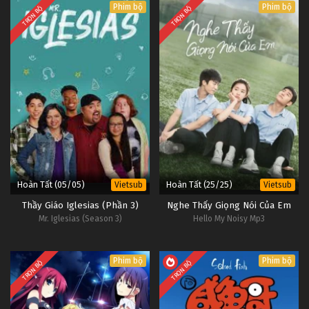
Phim bộ
Phim bộ
TRỌN BỘ
TRỌN BỘ
Hoàn Tất (05/05)
Hoàn Tất (25/25)
Vietsub
Vietsub
Thầy Giáo Iglesias (Phần 3)
Nghe Thấy Giọng Nói Của Em
Mr. Iglesias (Season 3)
Hello My Noisy Mp3
Phim bộ
Phim bộ
TRỌN BỘ
TRỌN BỘ