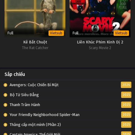
Full
Full
Vietsub
Vietsub
Kẻ Bắt Chuột
Liên Khúc Phim Kinh Dị 2
The Rat Catcher
Scary Movie 2
Sắp chiếu
Avengers: Cuộc Chiến Bí Mật
2026
Bộ Tứ Siêu Đẳng
2025
Thanh Trâm Hành
2025
Your Friendly Neighborhood Spider-Man
2025
Thăng cấp một mình (Phần 2)
2025
Captain America: Thế Giới Mới
2025