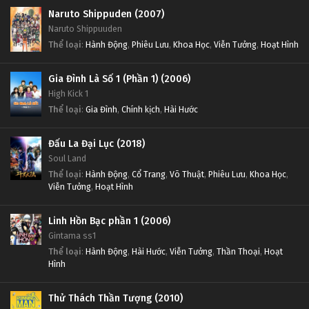
Naruto Shippuden (2007)
Naruto Shippuuden
Thể loại
:
Hành Động
,
Phiêu Lưu
,
Khoa Học
,
Viễn Tưởng
,
Hoạt Hình
Gia Đình Là Số 1 (Phần 1) (2006)
High Kick 1
Thể loại
:
Gia Đình
,
Chính kịch
,
Hài Hước
Đấu La Đại Lục (2018)
Soul Land
Thể loại
:
Hành Động
,
Cổ Trang
,
Võ Thuật
,
Phiêu Lưu
,
Khoa Học
,
Viễn Tưởng
,
Hoạt Hình
Linh Hồn Bạc phần 1 (2006)
Gintama ss1
Thể loại
:
Hành Động
,
Hài Hước
,
Viễn Tưởng
,
Thần Thoại
,
Hoạt
Hình
Thử Thách Thần Tượng (2010)