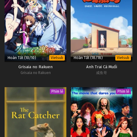
Hoàn Tất (10/10)
Hoàn Tất (18/18)
Vietsub
Vietsub
Grisaia no Rakuen
Anh Trai Cá Muối
Grisaia no Rakuen
咸鱼哥
Phim lẻ
Phim lẻ