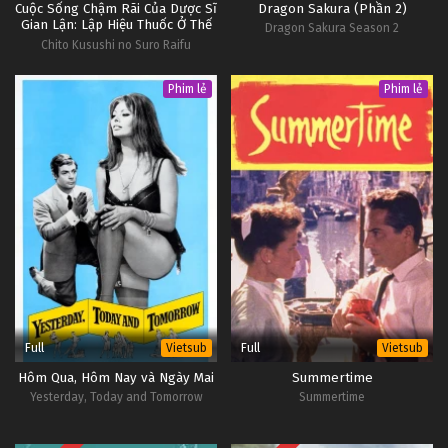
Cuộc Sống Chậm Rãi Của Dược Sĩ
Dragon Sakura (Phần 2)
Gian Lận: Lập Hiệu Thuốc Ở Thế
Dragon Sakura Season 2
Giới Khác Nào
Chito Kusushi no Suro Raifu
Phim lẻ
Phim lẻ
Full
Full
Vietsub
Vietsub
Hôm Qua, Hôm Nay và Ngày Mai
Summertime
Yesterday, Today and Tomorrow
Summertime