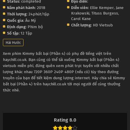
Status:
completed
Đạo diễn:
Năm phát hành:
2018
Diễn viên:
Ellie Kemper
,
Jane
Krakowski
,
Tituss Burgess
,
Thời lượng:
24phút/tập
Carol Kane
Quốc gia:
Âu Mỹ
Chất lượng:
HD Vietsub
Định dạng:
Phim bộ
Số tập:
12 Tập
Hài Hước
Xem phim Kimmy bất bại (Phần 4) có phụ đề tiếng việt trên
haychill.co.uk. Bạn cũng có thể tải xuống Kimmy bất bại (Phần 4)
vietsub miễn phí, đừng quên xem phát trực tuyến với nhiều chất
lượng khác nhau 720P 360P 240P 480P (nếu có) tùy theo đường
truyền của bạn để tiết kiệm dung lượng internet. Hãy chia sẻ Kimmy
bất bại (Phần 4) trên haychill.co.uk tới mọi người để cùng thưởng
thức nhé.
Rating 8.0