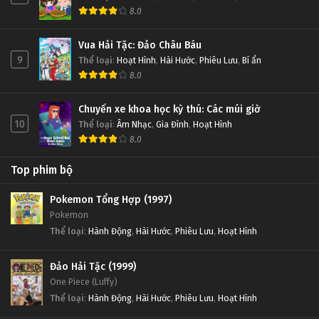
8.0
Vua Hải Tặc: Đảo Châu Báu
9
Thể loại
:
Hoạt Hình
,
Hài Hước
,
Phiêu Lưu
,
Bí ẩn
8.0
Chuyến xe khoa học kỳ thú: Các múi giờ
10
Thể loại
:
Âm Nhạc
,
Gia Đình
,
Hoạt Hình
8.0
Top phim bộ
Pokemon Tổng Hợp (1997)
Pokemon
Thể loại
:
Hành Động
,
Hài Hước
,
Phiêu Lưu
,
Hoạt Hình
Đảo Hải Tặc (1999)
One Piece (Luffy)
Thể loại
:
Hành Động
,
Hài Hước
,
Phiêu Lưu
,
Hoạt Hình