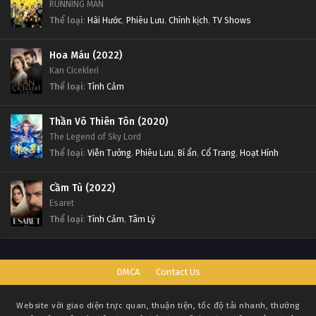
RUNNING MAN
Thể loại
:
Hài Hước
,
Phiêu Lưu
,
Chính kịch
,
TV Shows
Hoa Máu (2022)
Kan Cicekleri
Thể loại
:
Tình Cảm
Thần Võ Thiên Tôn (2020)
The Legend of Sky Lord
Thể loại
:
Viễn Tưởng
,
Phiêu Lưu
,
Bí ẩn
,
Cổ Trang
,
Hoạt Hình
Cầm Tù (2022)
Esaret
Thể loại
:
Tình Cảm
,
Tâm Lý
DMCA
Contact Us
Website với giao diện trực quan, thuận tiện, tốc độ tải nhanh, thường