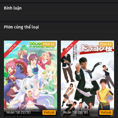
6
Kimmy bất bại (Phần 4) Tập 6
OP -
Bình luận
Vietsub
#1
5
Kimmy bất bại (Phần 4) Tập 5
OP -
Phim cùng thể loại
Vietsub
#1
4
Kimmy bất bại (Phần 4) Tập 4
OP -
Phim bộ
Phim bộ
Vietsub
TRỌN BỘ
TRỌN BỘ
#1
3
Kimmy bất bại (Phần 4) Tập 3
OP -
Vietsub
#1
2
Kimmy bất bại (Phần 4) Tập 2
OP -
Vietsub
#1
1
Kimmy bất bại (Phần 4) Tập 1
OP -
Vietsub
#1
Hoàn Tất (12/12)
Hoàn Tất (10/10)
Vietsub
Vietsub