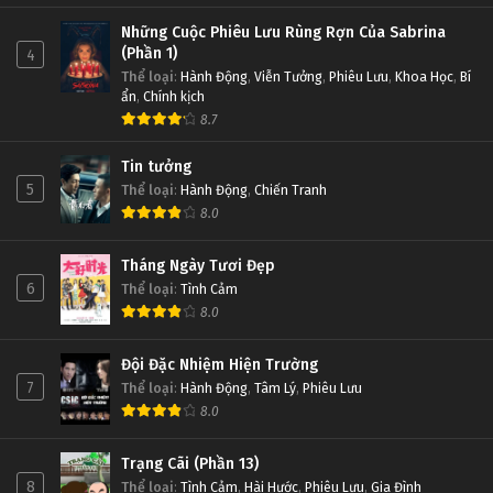
Những Cuộc Phiêu Lưu Rùng Rợn Của Sabrina
(Phần 1)
4
Thể loại
:
Hành Động
,
Viễn Tưởng
,
Phiêu Lưu
,
Khoa Học
,
Bí
ẩn
,
Chính kịch
8.7
Tin tưởng
5
Thể loại
:
Hành Động
,
Chiến Tranh
8.0
Tháng Ngày Tươi Đẹp
6
Thể loại
:
Tình Cảm
8.0
Đội Đặc Nhiệm Hiện Trường
7
Thể loại
:
Hành Động
,
Tâm Lý
,
Phiêu Lưu
8.0
Trạng Cãi (Phần 13)
8
Thể loại
:
Tình Cảm
,
Hài Hước
,
Phiêu Lưu
,
Gia Đình