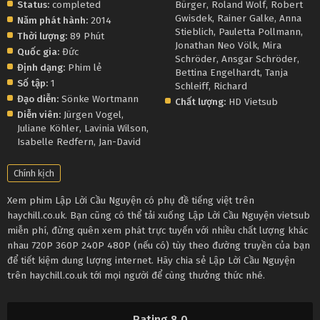
Status:
completed
Bürger
,
Roland Wolf
,
Robert
Gwisdek
,
Rainer Galke
,
Anna
Năm phát hành:
2014
Stieblich
,
Pauletta Pollmann
,
Thời lượng:
89 Phút
Jonathan Neo Völk
,
Mira
Quốc gia:
Đức
Schröder
,
Ansgar Schröder
,
Định dạng:
Phim lẻ
Bettina Engelhardt
,
Tanja
Số tập:
1
Schleiff
,
Richard
Đạo diễn:
Sönke Wortmann
Chất lượng:
HD Vietsub
Diễn viên:
Jürgen Vogel
,
Juliane Köhler
,
Lavinia Wilson
,
Isabelle Redfern
,
Jan-David
Chính kịch
Xem phim Lập Lời Cầu Nguyện có phụ đề tiếng việt trên
haychill.co.uk. Bạn cũng có thể tải xuống Lập Lời Cầu Nguyện vietsub
miễn phí, đừng quên xem phát trực tuyến với nhiều chất lượng khác
nhau 720P 360P 240P 480P (nếu có) tùy theo đường truyền của bạn
để tiết kiệm dung lượng internet. Hãy chia sẻ Lập Lời Cầu Nguyện
trên haychill.co.uk tới mọi người để cùng thưởng thức nhé.
Rating 8.0