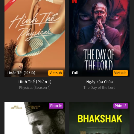
Hoàn Tất (10/10)
Full
Vietsub
Vietsub
Hình Thể (Phần 1)
Ngày của Chúa
Physical (Season 1)
The Day of the Lord
Phim lẻ
Phim lẻ