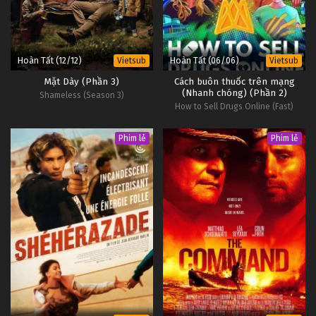
Hoàn Tất (12/12)
Hoàn Tất (06/06)
Vietsub
Vietsub
Mặt Dày (Phần 3)
Cách buôn thuốc trên mạng
(Nhanh chóng) (Phần 2)
Shameless (Season 3)
How to Sell Drugs Online (Fast)
(Season 2)
Phim lẻ
Phim lẻ