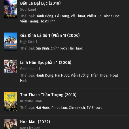
Đấu La Đại Lục (2018)
Soul Land
Thể loại
:
Hành Động
,
Cổ Trang
,
Võ Thuật
,
Phiêu Lưu
,
Khoa Học
,
Viễn Tưởng
,
Hoạt Hình
Gia Đình Là Số 1 (Phần 1) (2006)
High Kick 1
Thể loại
:
Gia Đình
,
Chính kịch
,
Hài Hước
Linh Hồn Bạc phần 1 (2006)
Gintama ss1
Thể loại
:
Hành Động
,
Hài Hước
,
Viễn Tưởng
,
Thần Thoại
,
Hoạt
Hình
Thử Thách Thần Tượng (2010)
RUNNING MAN
Thể loại
:
Hài Hước
,
Phiêu Lưu
,
Chính kịch
,
TV Shows
Hoa Máu (2022)
Kan Cicekleri