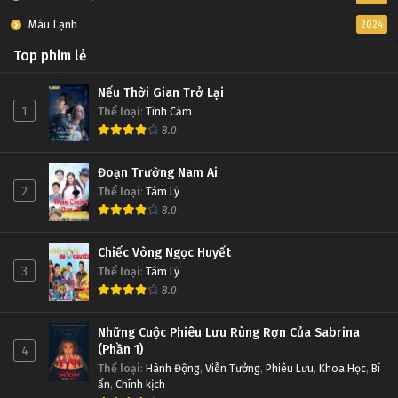
Máu Lạnh
2024
Top phim lẻ
Nếu Thời Gian Trở Lại
1
Thể loại
:
Tình Cảm
8.0
Đoạn Trường Nam Ai
2
Thể loại
:
Tâm Lý
8.0
Chiếc Vòng Ngọc Huyết
3
Thể loại
:
Tâm Lý
8.0
Những Cuộc Phiêu Lưu Rùng Rợn Của Sabrina
(Phần 1)
4
Thể loại
:
Hành Động
,
Viễn Tưởng
,
Phiêu Lưu
,
Khoa Học
,
Bí
ẩn
,
Chính kịch