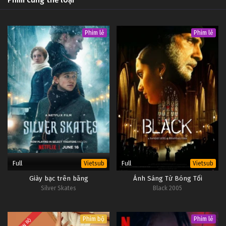
Phim lẻ
Phim lẻ
Full
Full
Vietsub
Vietsub
Giày bạc trên băng
Ánh Sáng Từ Bóng Tối
Silver Skates
Black 2005
Phim bộ
Phim lẻ
TRỌN BỘ