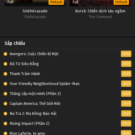
Full
Full
Vietsub
Vietsub
Shéhérazade
Kursk: Chiến dịch tàu ngầm
Shéhérazade
The Command
Sắp chiếu
Avengers: Cuộc Chiến Bí Mật
2026
Bộ Tứ Siêu Đẳng
2025
Thanh Trâm Hành
2025
Your Friendly Neighborhood Spider-Man
2025
Thăng cấp một mình (Phần 2)
2025
Captain America: Thế Giới Mới
2025
Na Tra 2: Ma Đồng Náo Hải
2025
Rising Impact (Phần 2)
2024
Mon Laferte, te amo
2024