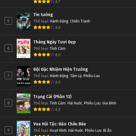
8.7
Tin tưởng
5
Thể loại
:
Hành Động
,
Chiến Tranh
8.0
Tháng Ngày Tươi Đẹp
6
Thể loại
:
Tình Cảm
8.0
Đội Đặc Nhiệm Hiện Trường
7
Thể loại
:
Hành Động
,
Tâm Lý
,
Phiêu Lưu
8.0
Trạng Cãi (Phần 13)
8
Thể loại
:
Tình Cảm
,
Hài Hước
,
Phiêu Lưu
,
Gia Đình
8.0
Vua Hải Tặc: Đảo Châu Báu
9
Thể loại
:
Hoạt Hình
,
Hài Hước
,
Phiêu Lưu
,
Bí ẩn