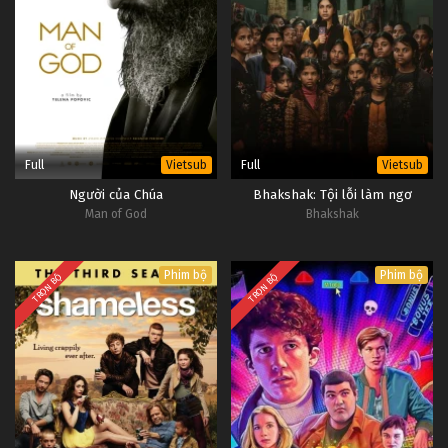
Full
Full
Vietsub
Vietsub
Người của Chúa
Bhakshak: Tội lỗi làm ngơ
Man of God
Bhakshak
Phim bộ
Phim bộ
TRỌN BỘ
TRỌN BỘ