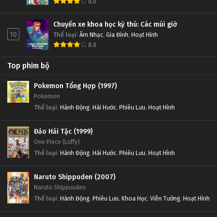
8.0
Chuyến xe khoa học kỳ thú: Các múi giờ
10
Thể loại
:
Âm Nhạc
,
Gia Đình
,
Hoạt Hình
8.0
Top phim bộ
Pokemon Tổng Hợp (1997)
Pokemon
Thể loại
:
Hành Động
,
Hài Hước
,
Phiêu Lưu
,
Hoạt Hình
Đảo Hải Tặc (1999)
One Piece (Luffy)
Thể loại
:
Hành Động
,
Hài Hước
,
Phiêu Lưu
,
Hoạt Hình
Naruto Shippuden (2007)
Naruto Shippuuden
Thể loại
:
Hành Động
,
Phiêu Lưu
,
Khoa Học
,
Viễn Tưởng
,
Hoạt Hình