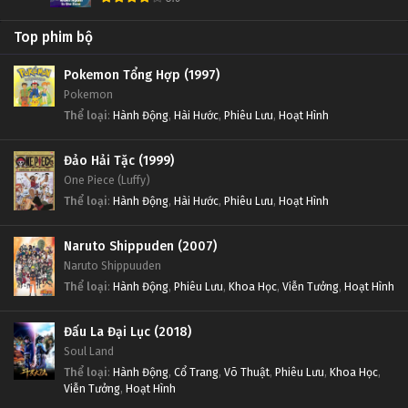
Top phim bộ
Pokemon Tổng Hợp (1997)
Pokemon
Thể loại
:
Hành Động
,
Hài Hước
,
Phiêu Lưu
,
Hoạt Hình
Đảo Hải Tặc (1999)
One Piece (Luffy)
Thể loại
:
Hành Động
,
Hài Hước
,
Phiêu Lưu
,
Hoạt Hình
Naruto Shippuden (2007)
Naruto Shippuuden
Thể loại
:
Hành Động
,
Phiêu Lưu
,
Khoa Học
,
Viễn Tưởng
,
Hoạt Hình
Đấu La Đại Lục (2018)
Soul Land
Thể loại
:
Hành Động
,
Cổ Trang
,
Võ Thuật
,
Phiêu Lưu
,
Khoa Học
,
Viễn Tưởng
,
Hoạt Hình