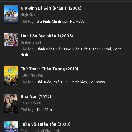
Gia Đình Là Số 1 (Phần 1) (2006)
High Kick 1
Thể loại
:
Gia Đình
,
Chính kịch
,
Hài Hước
Linh Hồn Bạc phần 1 (2006)
Gintama ss1
Thể loại
:
Hành Động
,
Hài Hước
,
Viễn Tưởng
,
Thần Thoại
,
Hoạt
Hình
Thử Thách Thần Tượng (2010)
RUNNING MAN
Thể loại
:
Hài Hước
,
Phiêu Lưu
,
Chính kịch
,
TV Shows
Hoa Máu (2022)
Kan Cicekleri
Thể loại
:
Tình Cảm
Thần Võ Thiên Tôn (2020)
The Legend of Sky Lord