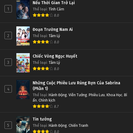
Nếu Thời Gian Trở Lại
1
Thể loại
:
Tình Cảm
8.0
Đoạn Trường Nam Ai
2
Thể loại
:
Tâm Lý
8.0
Chiếc Vòng Ngọc Huyết
3
Thể loại
:
Tâm Lý
8.0
Những Cuộc Phiêu Lưu Rùng Rợn Của Sabrina
(Phần 1)
4
Thể loại
:
Hành Động
,
Viễn Tưởng
,
Phiêu Lưu
,
Khoa Học
,
Bí
ẩn
,
Chính kịch
8.7
Tin tưởng
5
Thể loại
:
Hành Động
,
Chiến Tranh
8.0