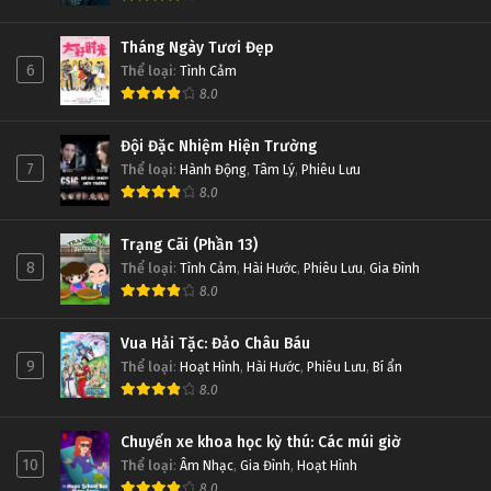
Tháng Ngày Tươi Đẹp
6
Thể loại
:
Tình Cảm
8.0
Đội Đặc Nhiệm Hiện Trường
7
Thể loại
:
Hành Động
,
Tâm Lý
,
Phiêu Lưu
8.0
Trạng Cãi (Phần 13)
8
Thể loại
:
Tình Cảm
,
Hài Hước
,
Phiêu Lưu
,
Gia Đình
8.0
Vua Hải Tặc: Đảo Châu Báu
9
Thể loại
:
Hoạt Hình
,
Hài Hước
,
Phiêu Lưu
,
Bí ẩn
8.0
Chuyến xe khoa học kỳ thú: Các múi giờ
10
Thể loại
:
Âm Nhạc
,
Gia Đình
,
Hoạt Hình
8.0