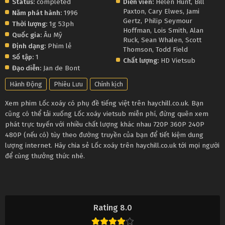
Status:
completed
Diễn viên:
Helen Hunt
,
Bill
Paxton
,
Cary Elwes
,
Jami
Năm phát hành:
1996
Gertz
,
Philip Seymour
Thời lượng:
1g 53ph
Hoffman
,
Lois Smith
,
Alan
Quốc gia:
Âu Mỹ
Ruck
,
Sean Whalen
,
Scott
Định dạng:
Phim lẻ
Thomson
,
Todd Field
Số tập:
1
Chất lượng:
HD Vietsub
Đạo diễn:
Jan de Bont
Hành Động
Phiêu Lưu
Chính kịch
Xem phim Lốc xoáy có phụ đề tiếng việt trên haychill.co.uk. Bạn
cũng có thể tải xuống Lốc xoáy vietsub miễn phí, đừng quên xem
phát trực tuyến với nhiều chất lượng khác nhau 720P 360P 240P
480P (nếu có) tùy theo đường truyền của bạn để tiết kiệm dung
lượng internet. Hãy chia sẻ Lốc xoáy trên haychill.co.uk tới mọi người
để cùng thưởng thức nhé.
Rating 8.0