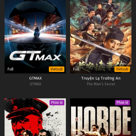
Full
Full
Vietsub
Vietsub
GTMAX
Truyện Lạ Trường An
GTMAX
The Man's Secret
Phim lẻ
Phim lẻ