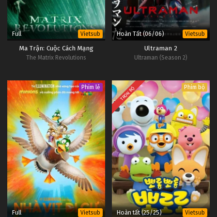
Full
Hoàn Tất (06/06)
Vietsub
Vietsub
Ma Trận: Cuộc Cách Mạng
Ultraman 2
The Matrix Revolutions
Ultraman (Season 2)
Phim lẻ
Phim bộ
TRỌN BỘ
Full
Hoàn tất (25/25)
Vietsub
Vietsub