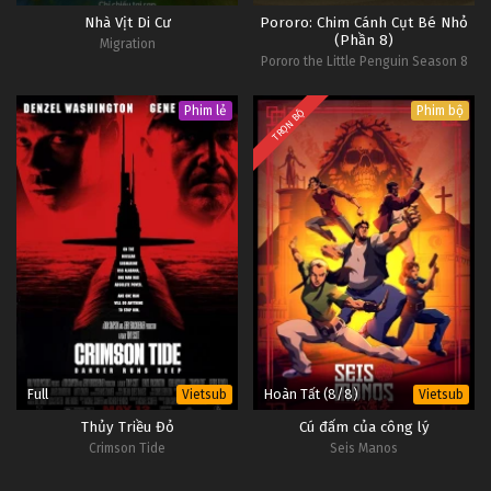
Nhà Vịt Di Cư
Pororo: Chim Cánh Cụt Bé Nhỏ
(Phần 8)
Migration
Pororo the Little Penguin Season 8
Phim lẻ
Phim bộ
TRỌN BỘ
Full
Hoàn Tất (8/8)
Vietsub
Vietsub
Thủy Triều Đỏ
Cú đấm của công lý
Crimson Tide
Seis Manos