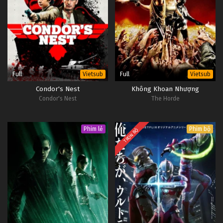
Full
Full
Vietsub
Vietsub
Condor's Nest
Không Khoan Nhượng
Condor's Nest
The Horde
Phim lẻ
Phim bộ
TRỌN BỘ