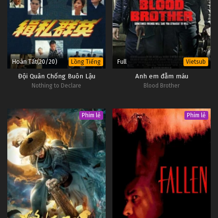
Hoàn Tất(20/20)
Full
Lồng Tiếng
Vietsub
Đội Quân Chống Buôn Lậu
Anh em đẫm máu
Nothing to Declare
Blood Brother
Phim lẻ
Phim lẻ