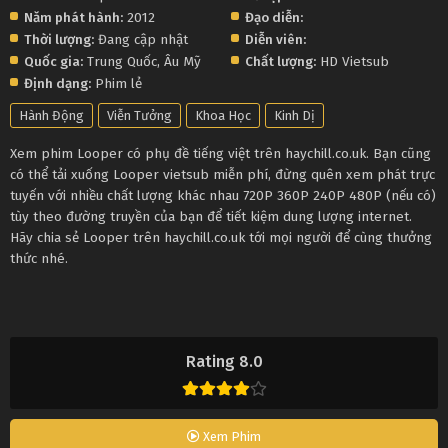
Năm phát hành:
2012
Đạo diễn:
Thời lượng:
Đang cập nhật
Diễn viên:
Quốc gia:
Trung Quốc
,
Âu Mỹ
Chất lượng:
HD Vietsub
Định dạng:
Phim lẻ
Hành Động
Viễn Tưởng
Khoa Học
Kinh Dị
Xem phim Looper có phụ đề tiếng việt trên haychill.co.uk. Bạn cũng
có thể tải xuống Looper vietsub miễn phí, đừng quên xem phát trực
tuyến với nhiều chất lượng khác nhau 720P 360P 240P 480P (nếu có)
tùy theo đường truyền của bạn để tiết kiệm dung lượng internet.
Hãy chia sẻ Looper trên haychill.co.uk tới mọi người để cùng thưởng
thức nhé.
Rating 8.0
Xem Phim