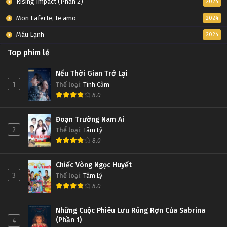
Rising Impact (Phần 2)
2024
Mon Laferte, te amo
2024
Máu Lạnh
2024
Top phim lẻ
Nếu Thời Gian Trở Lại
1
Thể loại
:
Tình Cảm
8.0
Đoạn Trường Nam Ai
2
Thể loại
:
Tâm Lý
8.0
Chiếc Vòng Ngọc Huyết
3
Thể loại
:
Tâm Lý
8.0
Những Cuộc Phiêu Lưu Rùng Rợn Của Sabrina
(Phần 1)
4