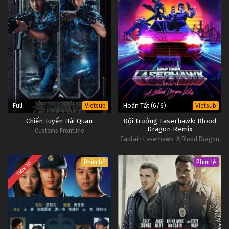
Full
Hoàn Tất (6/6)
Vietsub
Vietsub
Chiến Tuyến Hải Quan
Đội trưởng Laserhawk: Blood
Dragon Remix
Customs Frontline
Captain Laserhawk: A Blood Dragon
Remix
Phim bộ
Phim lẻ
TRỌN BỘ