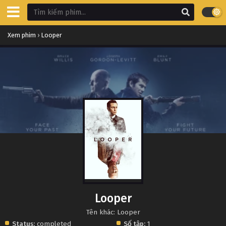
Xem phim
›
Looper
Looper
Tên khác: Looper
Status:
completed
Số tập:
1