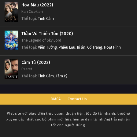
Hoa Máu (2022)
Kan Cicekleri
Thể loại
:
Tình Cảm
Thần Võ Thiên Tôn (2020)
The Legend of Sky Lord
Thể loại
:
Viễn Tưởng
,
Phiêu Lưu
,
Bí ẩn
,
Cổ Trang
,
Hoạt Hình
Cầm Tù (2022)
Esaret
Thể loại
:
Tình Cảm
,
Tâm Lý
DMCA
Contact Us
Website với giao diện trực quan, thuận tiện, tốc độ tải nhanh, thường
xuyên cập nhật các bộ phim mới hứa hẹn sẽ đem lại những trải nghiệm
tốt cho người dùng.