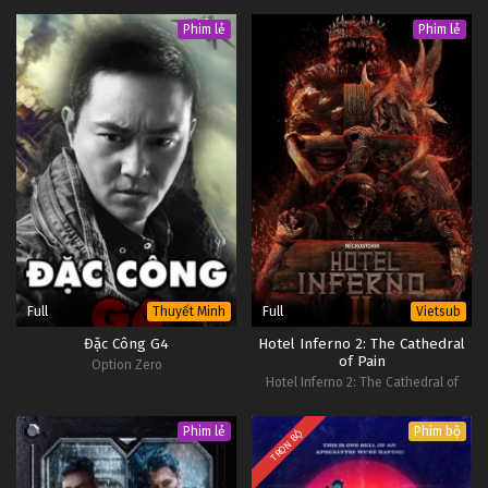
Phim lẻ
Phim lẻ
Full
Full
Thuyết Minh
Vietsub
Đặc Công G4
Hotel Inferno 2: The Cathedral
of Pain
Option Zero
Hotel Inferno 2: The Cathedral of
Pain
Phim lẻ
Phim bộ
TRỌN BỘ