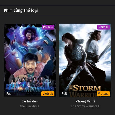
Phim cùng thể loại
Phim lẻ
Phim lẻ
Full
Full
Vietsub
Vietsub
Cái hố đen
Phong Vân 2
the Blackhole
The Storm Warriors II