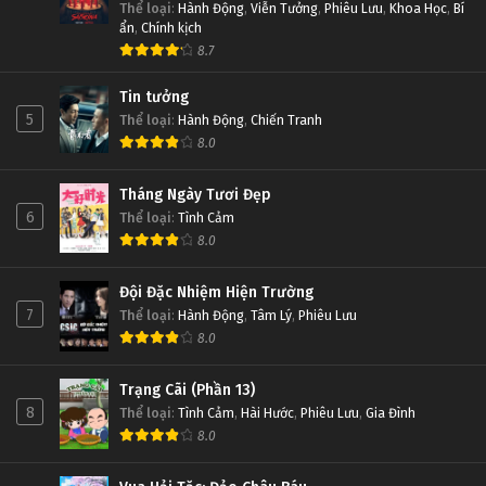
Thể loại
:
Hành Động
,
Viễn Tưởng
,
Phiêu Lưu
,
Khoa Học
,
Bí
ẩn
,
Chính kịch
8.7
Tin tưởng
5
Thể loại
:
Hành Động
,
Chiến Tranh
8.0
Tháng Ngày Tươi Đẹp
6
Thể loại
:
Tình Cảm
8.0
Đội Đặc Nhiệm Hiện Trường
7
Thể loại
:
Hành Động
,
Tâm Lý
,
Phiêu Lưu
8.0
Trạng Cãi (Phần 13)
8
Thể loại
:
Tình Cảm
,
Hài Hước
,
Phiêu Lưu
,
Gia Đình
8.0