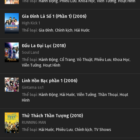
Thể loại
:
Hành Động
,
Phiêu Lưu
,
Khoa Học
,
Viễn Tưởng
,
Hoạt Hình
Gia Đình Là Số 1 (Phần 1) (2006)
High Kick 1
Thể loại
:
Gia Đình
,
Chính kịch
,
Hài Hước
Đấu La Đại Lục (2018)
Soul Land
Thể loại
:
Hành Động
,
Cổ Trang
,
Võ Thuật
,
Phiêu Lưu
,
Khoa Học
,
Viễn Tưởng
,
Hoạt Hình
Linh Hồn Bạc phần 1 (2006)
Gintama ss1
Thể loại
:
Hành Động
,
Hài Hước
,
Viễn Tưởng
,
Thần Thoại
,
Hoạt
Hình
Thử Thách Thần Tượng (2010)
RUNNING MAN
Thể loại
:
Hài Hước
,
Phiêu Lưu
,
Chính kịch
,
TV Shows