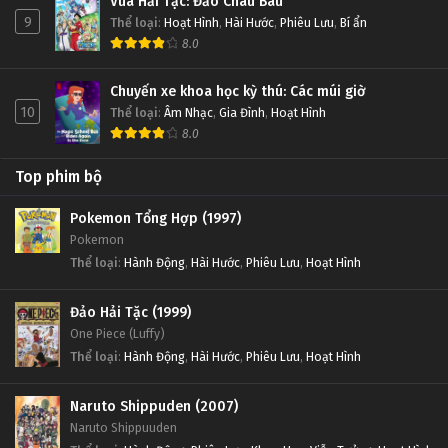
Vua Hải Tặc: Đảo Châu Báu
9
Thể loại
:
Hoạt Hình
,
Hài Hước
,
Phiêu Lưu
,
Bí ẩn
8.0
Chuyến xe khoa học kỳ thú: Các múi giờ
10
Thể loại
:
Âm Nhạc
,
Gia Đình
,
Hoạt Hình
8.0
Top phim bộ
Pokemon Tổng Hợp (1997)
Pokemon
Thể loại
:
Hành Động
,
Hài Hước
,
Phiêu Lưu
,
Hoạt Hình
Đảo Hải Tặc (1999)
One Piece (Luffy)
Thể loại
:
Hành Động
,
Hài Hước
,
Phiêu Lưu
,
Hoạt Hình
Naruto Shippuden (2007)
Naruto Shippuuden