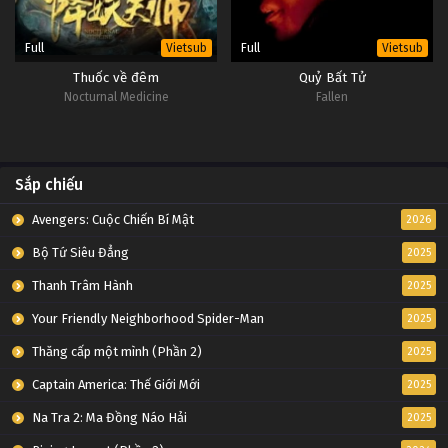
Full
Full
Vietsub
Vietsub
Thuốc về đêm
Quỷ Bất Tử
Nocturnal Medicine
Fallen
Sắp chiếu
Avengers: Cuộc Chiến Bí Mật
2026
Bộ Tứ Siêu Đẳng
2025
Thanh Trâm Hành
2025
Your Friendly Neighborhood Spider-Man
2025
Thăng cấp một mình (Phần 2)
2025
Captain America: Thế Giới Mới
2025
Na Tra 2: Ma Đồng Náo Hải
2025