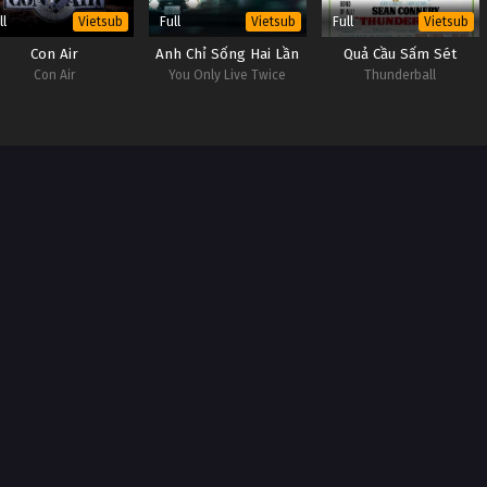
ll
Full
Full
Vietsub
Vietsub
Vietsub
Con Air
Anh Chỉ Sống Hai Lần
Quả Cầu Sấm Sét
Con Air
You Only Live Twice
Thunderball