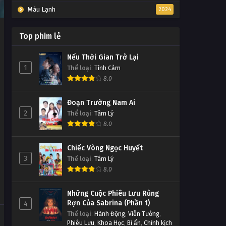
Máu Lạnh
2024
Top phim lẻ
Nếu Thời Gian Trở Lại
1
Thể loại
:
Tình Cảm
8.0
Đoạn Trường Nam Ai
2
Thể loại
:
Tâm Lý
8.0
Chiếc Vòng Ngọc Huyết
3
Thể loại
:
Tâm Lý
8.0
Những Cuộc Phiêu Lưu Rùng
Rợn Của Sabrina (Phần 1)
4
Thể loại
:
Hành Động
,
Viễn Tưởng
,
Phiêu Lưu
,
Khoa Học
,
Bí ẩn
,
Chính kịch