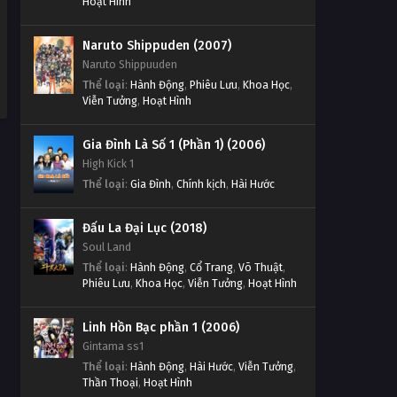
Hoạt Hình
Naruto Shippuden (2007)
Naruto Shippuuden
Thể loại
:
Hành Động
,
Phiêu Lưu
,
Khoa Học
,
Viễn Tưởng
,
Hoạt Hình
Gia Đình Là Số 1 (Phần 1) (2006)
High Kick 1
Thể loại
:
Gia Đình
,
Chính kịch
,
Hài Hước
Đấu La Đại Lục (2018)
Soul Land
Thể loại
:
Hành Động
,
Cổ Trang
,
Võ Thuật
,
Phiêu Lưu
,
Khoa Học
,
Viễn Tưởng
,
Hoạt Hình
Linh Hồn Bạc phần 1 (2006)
Gintama ss1
Thể loại
:
Hành Động
,
Hài Hước
,
Viễn Tưởng
,
Thần Thoại
,
Hoạt Hình