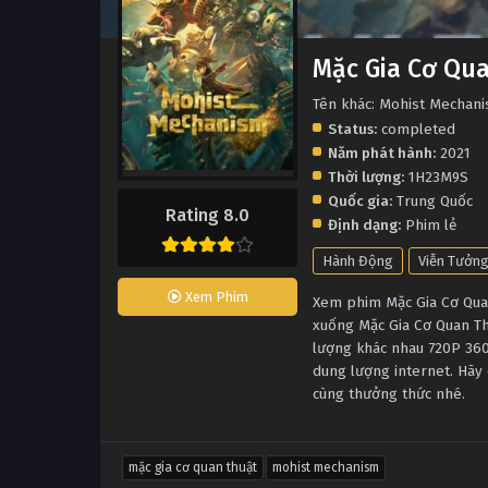
Mặc Gia Cơ Qu
Tên khác: Mohist Mechan
Status:
completed
Năm phát hành:
2021
Thời lượng:
1H23M9S
Quốc gia:
Trung Quốc
Rating 8.0
Định dạng:
Phim lẻ
Hành Động
Viễn Tưởn
Xem Phim
Xem phim Mặc Gia Cơ Quan 
xuống Mặc Gia Cơ Quan Th
lượng khác nhau 720P 360
dung lượng internet. Hãy 
cùng thưởng thức nhé.
mặc gia cơ quan thuật
mohist mechanism