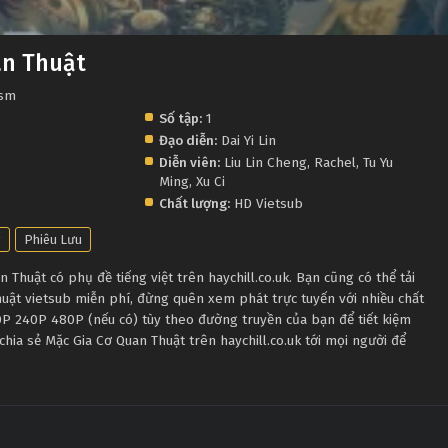
an Thuật
ism
Số tập:
1
Đạo diễn:
Dai Yi Lin
Diễn viên:
Liu Lin Cheng
,
Rachel
,
Tu Yu
Ming
,
Xu Ci
Chất lượng:
HD Vietsub
g
Phiêu Lưu
Thuật có phụ đề tiếng việt trên haychill.co.uk. Bạn cũng có thể tải
uật vietsub miễn phí, đừng quên xem phát trực tuyến với nhiều chất
P 240P 480P (nếu có) tùy theo đường truyền của bạn để tiết kiệm
chia sẻ Mặc Gia Cơ Quan Thuật trên haychill.co.uk tới mọi người để