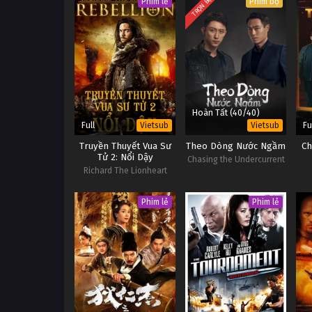
TRỌN BỘ
Phim lẻ
Phim bộ
Hoàn Tất (40/40)
Full
Fu
Vietsub
Vietsub
Truyền Thuyết Vua Sư
Theo Dòng Nước Ngầm
Ch
Tử 2: Nổi Dậy
Chasing the Undercurrent
Richard The Lionheart
Rebellion
Phim lẻ
Phim lẻ