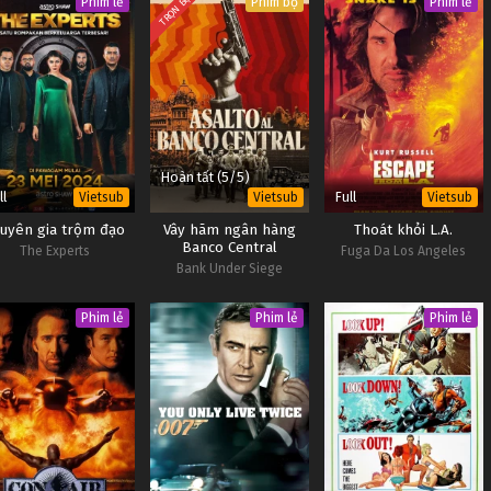
TRỌN BỘ
Phim lẻ
Phim bộ
Phim lẻ
Hoàn tất (5/5)
ll
Full
Vietsub
Vietsub
Vietsub
uyên gia trộm đạo
Vây hãm ngân hàng
Thoát khỏi L.A.
Banco Central
The Experts
Fuga Da Los Angeles
Bank Under Siege
Phim lẻ
Phim lẻ
Phim lẻ