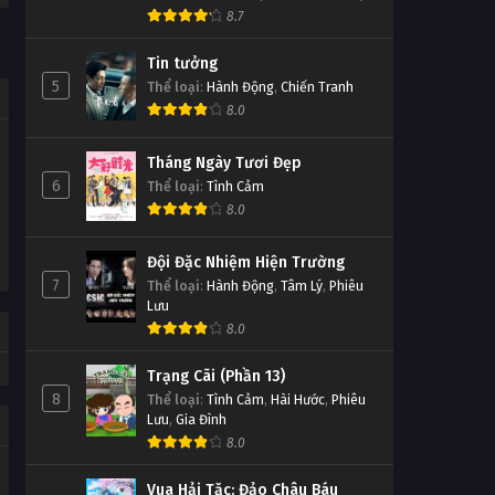
8.7
Tin tưởng
5
Thể loại
:
Hành Động
,
Chiến Tranh
8.0
Tháng Ngày Tươi Đẹp
6
Thể loại
:
Tình Cảm
8.0
Đội Đặc Nhiệm Hiện Trường
7
Thể loại
:
Hành Động
,
Tâm Lý
,
Phiêu
Lưu
8.0
Trạng Cãi (Phần 13)
8
Thể loại
:
Tình Cảm
,
Hài Hước
,
Phiêu
Lưu
,
Gia Đình
8.0
Vua Hải Tặc: Đảo Châu Báu