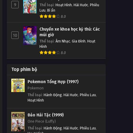
9
Thể loại
:
Hoạt Hình
,
Hài Hước
,
Phiêu
Lưu
,
Bí ẩn
8.0
Chuyến xe khoa học kỳ thú: Các
múi giờ
10
Thể loại
:
Âm Nhạc
,
Gia Đình
,
Hoạt
Hình
8.0
Top phim bộ
Pokemon Tổng Hợp (1997)
Pokemon
Thể loại
:
Hành Động
,
Hài Hước
,
Phiêu Lưu
,
Hoạt Hình
Đảo Hải Tặc (1999)
One Piece (Luffy)
Thể loại
:
Hành Động
,
Hài Hước
,
Phiêu Lưu
,