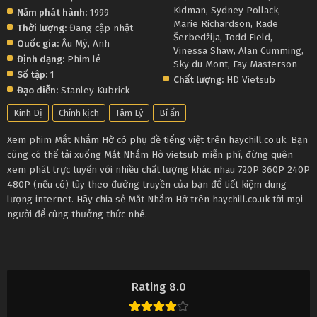
Kidman
,
Sydney Pollack
,
Năm phát hành:
1999
Marie Richardson
,
Rade
Thời lượng:
Đang cập nhật
Šerbedžija
,
Todd Field
,
Quốc gia:
Âu Mỹ
,
Anh
Vinessa Shaw
,
Alan Cumming
,
Định dạng:
Phim lẻ
Sky du Mont
,
Fay Masterson
Số tập:
1
Chất lượng:
HD Vietsub
Đạo diễn:
Stanley Kubrick
Kinh Dị
Chính kịch
Tâm Lý
Bí ẩn
Xem phim Mắt Nhắm Hờ có phụ đề tiếng việt trên haychill.co.uk. Bạn
cũng có thể tải xuống Mắt Nhắm Hờ vietsub miễn phí, đừng quên
xem phát trực tuyến với nhiều chất lượng khác nhau 720P 360P 240P
480P (nếu có) tùy theo đường truyền của bạn để tiết kiệm dung
lượng internet. Hãy chia sẻ Mắt Nhắm Hờ trên haychill.co.uk tới mọi
người để cùng thưởng thức nhé.
Rating 8.0