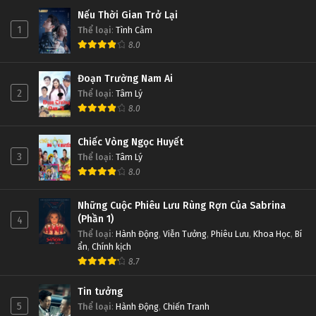
Nếu Thời Gian Trở Lại
1
Thể loại
:
Tình Cảm
8.0
Đoạn Trường Nam Ai
2
Thể loại
:
Tâm Lý
8.0
Chiếc Vòng Ngọc Huyết
3
Thể loại
:
Tâm Lý
8.0
Những Cuộc Phiêu Lưu Rùng Rợn Của Sabrina
(Phần 1)
4
Thể loại
:
Hành Động
,
Viễn Tưởng
,
Phiêu Lưu
,
Khoa Học
,
Bí
ẩn
,
Chính kịch
8.7
Tin tưởng
5
Thể loại
:
Hành Động
,
Chiến Tranh