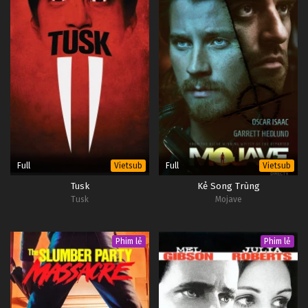
Full
Full
Vietsub
Vietsub
Tusk
Kẻ Song Trùng
Tusk
Mojave
Phim lẻ
Phim lẻ