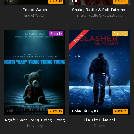
Full
Full
Vietsub
Vietsub
End of Watch
Shake, Rattle & Roll Extreme
End of Watch
Shake, Rattle & Roll Extreme
Phim lẻ
Phim bộ
TRỌN BỘ
Full
Hoàn Tất (8/8)
Vietsub
Vietsub
Người "Bạn" Trong Tưởng Tượng
Tàn sát: Điểm chí
Imaginary
Slasher