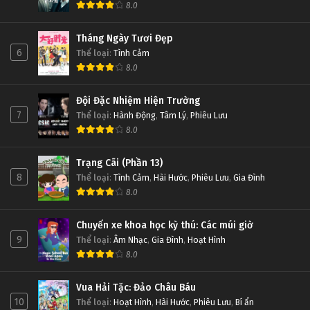
8.0
Tháng Ngày Tươi Đẹp
6
Thể loại
:
Tình Cảm
8.0
Đội Đặc Nhiệm Hiện Trường
7
Thể loại
:
Hành Động
,
Tâm Lý
,
Phiêu Lưu
8.0
Trạng Cãi (Phần 13)
8
Thể loại
:
Tình Cảm
,
Hài Hước
,
Phiêu Lưu
,
Gia Đình
8.0
Chuyến xe khoa học kỳ thú: Các múi giờ
9
Thể loại
:
Âm Nhạc
,
Gia Đình
,
Hoạt Hình
8.0
Vua Hải Tặc: Đảo Châu Báu
10
Thể loại
:
Hoạt Hình
,
Hài Hước
,
Phiêu Lưu
,
Bí ẩn