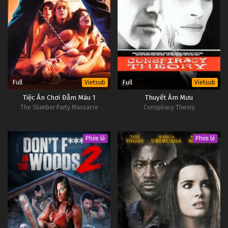
Full
Full
Vietsub
Vietsub
Tiệc Ăn Chơi Đẫm Máu 1
Thuyết Âm Mưu
The Slumber Party Massacre
Conspiracy Theory
Phim lẻ
Phim lẻ