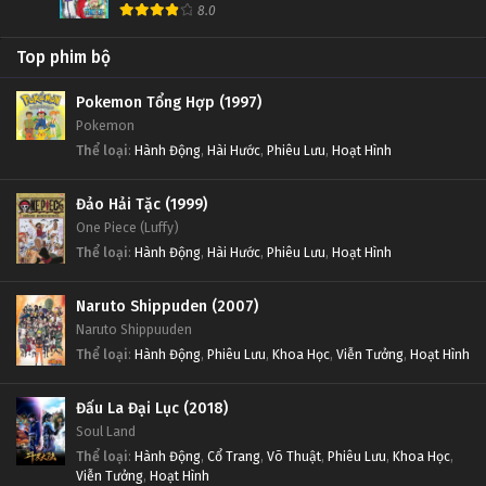
8.0
Top phim bộ
Pokemon Tổng Hợp (1997)
Pokemon
Thể loại
:
Hành Động
,
Hài Hước
,
Phiêu Lưu
,
Hoạt Hình
Đảo Hải Tặc (1999)
One Piece (Luffy)
Thể loại
:
Hành Động
,
Hài Hước
,
Phiêu Lưu
,
Hoạt Hình
Naruto Shippuden (2007)
Naruto Shippuuden
Thể loại
:
Hành Động
,
Phiêu Lưu
,
Khoa Học
,
Viễn Tưởng
,
Hoạt Hình
Đấu La Đại Lục (2018)
Soul Land
Thể loại
:
Hành Động
,
Cổ Trang
,
Võ Thuật
,
Phiêu Lưu
,
Khoa Học
,
Viễn Tưởng
,
Hoạt Hình