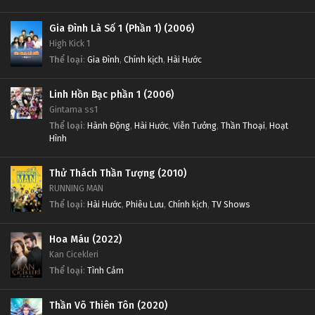
Gia Đình Là Số 1 (Phần 1) (2006)
High Kick 1
Thể loại
:
Gia Đình
,
Chính kịch
,
Hài Hước
Linh Hồn Bạc phần 1 (2006)
Gintama ss1
Thể loại
:
Hành Động
,
Hài Hước
,
Viễn Tưởng
,
Thần Thoại
,
Hoạt
Hình
Thử Thách Thần Tượng (2010)
RUNNING MAN
Thể loại
:
Hài Hước
,
Phiêu Lưu
,
Chính kịch
,
TV Shows
Hoa Máu (2022)
Kan Cicekleri
Thể loại
:
Tình Cảm
Thần Võ Thiên Tôn (2020)