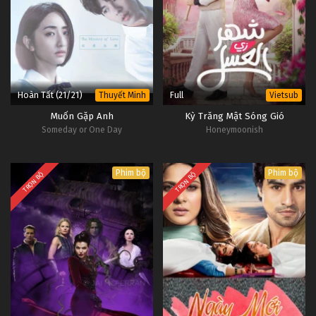
Hoàn Tất (21/21)
Full
Thuyết Minh
Vietsub
Muốn Gặp Anh
Kỳ Trăng Mật Sóng Gió
Someday or One Day
Honeymoonish
Phim bộ
Phim bộ
TRỌN BỘ
TRỌN BỘ