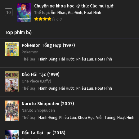
Chuyến xe khoa học kỳ thú: Các múi giờ
10
Thể loại
:
Âm Nhạc
,
Gia Đình
,
Hoạt Hình
8.0
Top phim bộ
Pokemon Tổng Hợp (1997)
Pokemon
Thể loại
:
Hành Động
,
Hài Hước
,
Phiêu Lưu
,
Hoạt Hình
Đảo Hải Tặc (1999)
One Piece (Luffy)
Thể loại
:
Hành Động
,
Hài Hước
,
Phiêu Lưu
,
Hoạt Hình
Naruto Shippuden (2007)
Naruto Shippuuden
Thể loại
:
Hành Động
,
Phiêu Lưu
,
Khoa Học
,
Viễn Tưởng
,
Hoạt Hình
Đấu La Đại Lục (2018)