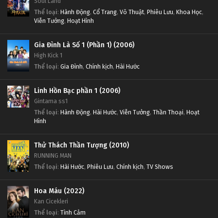
Soul Land
Thể loại
:
Hành Động
,
Cổ Trang
,
Võ Thuật
,
Phiêu Lưu
,
Khoa Học
,
Viễn Tưởng
,
Hoạt Hình
Gia Đình Là Số 1 (Phần 1) (2006)
High Kick 1
Thể loại
:
Gia Đình
,
Chính kịch
,
Hài Hước
Linh Hồn Bạc phần 1 (2006)
Gintama ss1
Thể loại
:
Hành Động
,
Hài Hước
,
Viễn Tưởng
,
Thần Thoại
,
Hoạt
Hình
Thử Thách Thần Tượng (2010)
RUNNING MAN
Thể loại
:
Hài Hước
,
Phiêu Lưu
,
Chính kịch
,
TV Shows
Hoa Máu (2022)
Kan Cicekleri
Thể loại
:
Tình Cảm