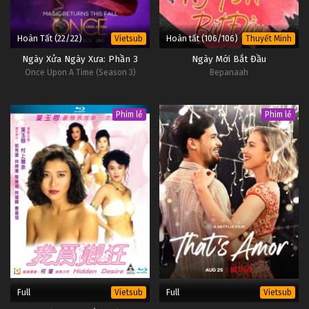
Hoàn Tất (22/22)
Hoàn tất (106/106)
Vietsub
Thuyết Minh
Ngày Xửa Ngày Xưa: Phần 3
Ngày Mới Bắt Đầu
Once Upon A Time (Season 3)
Bepanaah
Phim lẻ
Phim lẻ
Full
Full
Vietsub
Vietsub