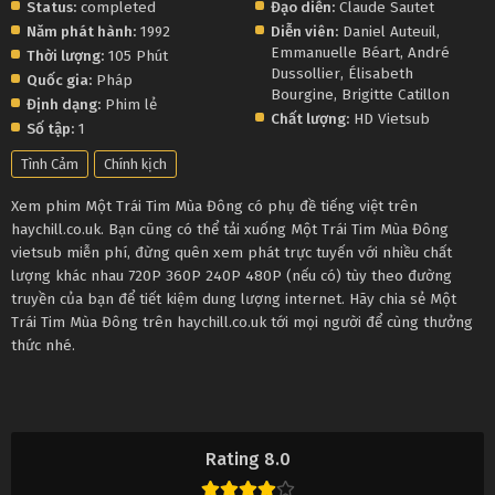
Status:
completed
Đạo diễn:
Claude Sautet
Năm phát hành:
1992
Diễn viên:
Daniel Auteuil
,
Emmanuelle Béart
,
André
Thời lượng:
105 Phút
Dussollier
,
Élisabeth
Quốc gia:
Pháp
Bourgine
,
Brigitte Catillon
Định dạng:
Phim lẻ
Chất lượng:
HD Vietsub
Số tập:
1
Tình Cảm
Chính kịch
Xem phim Một Trái Tim Mùa Đông có phụ đề tiếng việt trên
haychill.co.uk. Bạn cũng có thể tải xuống Một Trái Tim Mùa Đông
vietsub miễn phí, đừng quên xem phát trực tuyến với nhiều chất
lượng khác nhau 720P 360P 240P 480P (nếu có) tùy theo đường
truyền của bạn để tiết kiệm dung lượng internet. Hãy chia sẻ Một
Trái Tim Mùa Đông trên haychill.co.uk tới mọi người để cùng thưởng
thức nhé.
Rating 8.0