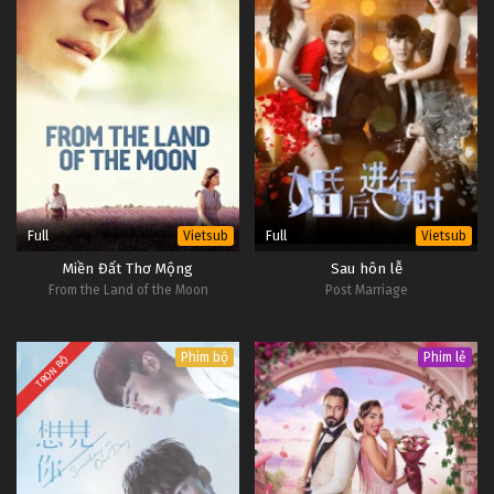
Full
Full
Vietsub
Vietsub
Miền Đất Thơ Mộng
Sau hôn lễ
From the Land of the Moon
Post Marriage
Phim bộ
Phim lẻ
TRỌN BỘ