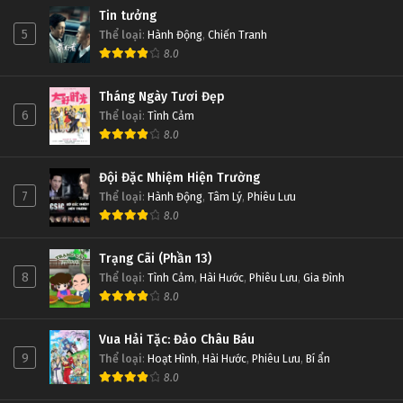
Tin tưởng
5
Thể loại
:
Hành Động
,
Chiến Tranh
8.0
Tháng Ngày Tươi Đẹp
6
Thể loại
:
Tình Cảm
8.0
Đội Đặc Nhiệm Hiện Trường
7
Thể loại
:
Hành Động
,
Tâm Lý
,
Phiêu Lưu
8.0
Trạng Cãi (Phần 13)
8
Thể loại
:
Tình Cảm
,
Hài Hước
,
Phiêu Lưu
,
Gia Đình
8.0
Vua Hải Tặc: Đảo Châu Báu
9
Thể loại
:
Hoạt Hình
,
Hài Hước
,
Phiêu Lưu
,
Bí ẩn
8.0