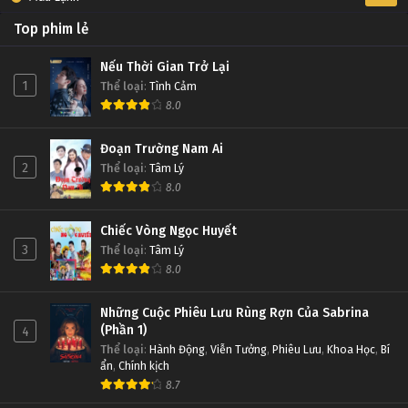
Top phim lẻ
Nếu Thời Gian Trở Lại
1
Thể loại
:
Tình Cảm
8.0
Đoạn Trường Nam Ai
2
Thể loại
:
Tâm Lý
8.0
Chiếc Vòng Ngọc Huyết
3
Thể loại
:
Tâm Lý
8.0
Những Cuộc Phiêu Lưu Rùng Rợn Của Sabrina
(Phần 1)
4
Thể loại
:
Hành Động
,
Viễn Tưởng
,
Phiêu Lưu
,
Khoa Học
,
Bí
ẩn
,
Chính kịch
8.7