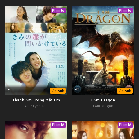
Phim lẻ
Phim lẻ
Full
Full
Vietsub
Vietsub
Thanh Âm Trong Mắt Em
I Am Dragon
Your Eyes Tell
I Am Dragon
Phim lẻ
Phim lẻ