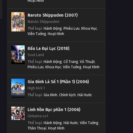
Hoạt Hình
Naruto Shippuden (2007)
Naruto Shippuuden
Thể loại
:
Hành Động
,
Phiêu Lưu
,
Khoa Học
,
Viễn Tưởng
,
Hoạt Hình
Đấu La Đại Lục (2018)
Soul Land
Thể loại
:
Hành Động
,
Cổ Trang
,
Võ Thuật
,
Phiêu Lưu
,
Khoa Học
,
Viễn Tưởng
,
Hoạt Hình
Gia Đình Là Số 1 (Phần 1) (2006)
High Kick 1
Thể loại
:
Gia Đình
,
Chính kịch
,
Hài Hước
Linh Hồn Bạc phần 1 (2006)
Gintama ss1
Thể loại
:
Hành Động
,
Hài Hước
,
Viễn Tưởng
,
Thần Thoại
,
Hoạt Hình