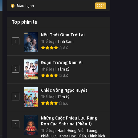
Máu Lạnh
2024
Top phim lẻ
Nếu Thời Gian Trở Lại
1
Thể loại
:
Tình Cảm
8.0
Đoạn Trường Nam Ai
2
Thể loại
:
Tâm Lý
8.0
Chiếc Vòng Ngọc Huyết
3
Thể loại
:
Tâm Lý
8.0
Những Cuộc Phiêu Lưu Rùng
Rợn Của Sabrina (Phần 1)
4
Thể loại
:
Hành Động
,
Viễn Tưởng
,
Phiêu Lưu
,
Khoa Học
,
Bí ẩn
,
Chính kịch