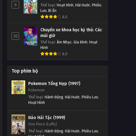
9
Thể loại
:
Hoạt Hình
,
Hài Hước
,
Phiêu
Lưu
,
Bí ẩn
8.0
Chuyến xe khoa học kỳ thú: Các
múi giờ
10
Thể loại
:
Âm Nhạc
,
Gia Đình
,
Hoạt
Hình
8.0
Top phim bộ
Pokemon Tổng Hợp (1997)
Pokemon
Thể loại
:
Hành Động
,
Hài Hước
,
Phiêu Lưu
,
Hoạt Hình
Đảo Hải Tặc (1999)
One Piece (Luffy)
Thể loại
:
Hành Động
,
Hài Hước
,
Phiêu Lưu
,