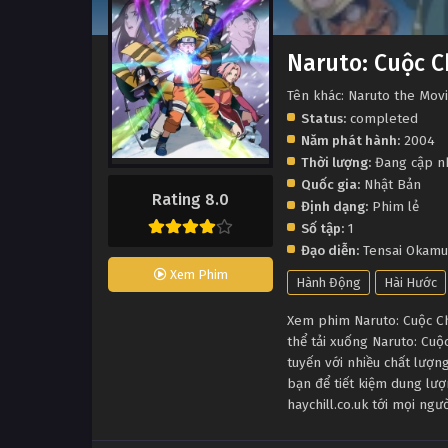
Naruto: Cuộc C
Tên khác: Naruto the Movi
Status:
completed
Năm phát hành:
2004
Thời lượng:
Đang cập n
Quốc gia:
Nhật Bản
Rating 8.0
Định dạng:
Phim lẻ
Số tập:
1
Đạo diễn:
Tensai Okamu
Xem Phim
Hành Động
Hài Hước
Xem phim Naruto: Cuộc Chi
thể tải xuống Naruto: Cuộ
tuyến với nhiều chất lượ
bạn để tiết kiệm dung lượ
haychill.co.uk tới mọi ng