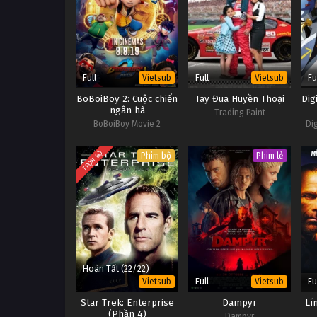
Full
Full
Fu
Vietsub
Vietsub
BoBoiBoy 2: Cuộc chiến
Tay Đua Huyền Thoại
Dig
ngân hà
-
Trading Paint
BoBoiBoy Movie 2
Di
Sai
Tr
TRỌN BỘ
Phim bộ
Phim lẻ
Hoàn Tất (22/22)
Full
Fu
Vietsub
Vietsub
Star Trek: Enterprise
Dampyr
Lí
(Phần 4)
Dampyr