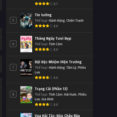
8.7
Tin tưởng
5
Thể loại
:
Hành Động
,
Chiến Tranh
8.0
Tháng Ngày Tươi Đẹp
6
Thể loại
:
Tình Cảm
8.0
Đội Đặc Nhiệm Hiện Trường
7
Thể loại
:
Hành Động
,
Tâm Lý
,
Phiêu
Lưu
8.0
Trạng Cãi (Phần 13)
8
Thể loại
:
Tình Cảm
,
Hài Hước
,
Phiêu
Lưu
,
Gia Đình
8.0
Vua Hải Tặc: Đảo Châu Báu