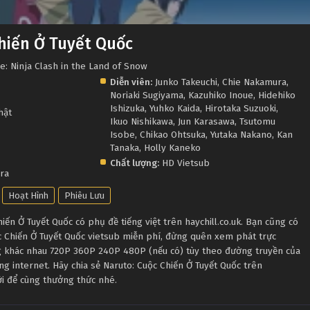
hiến Ở Tuyết Quốc
e: Ninja Clash in the Land of Snow
Diễn viên:
Junko Takeuchi
,
Chie Nakamura
,
Noriaki Sugiyama
,
Kazuhiko Inoue
,
Hidehiko
Ishizuka
,
Yuhko Kaida
,
Hirotaka Suzuoki
,
hật
Ikuo Nishikawa
,
Jun Karasawa
,
Tsutomu
Isobe
,
Chikao Ohtsuka
,
Yutaka Nakano
,
Kan
Tanaka
,
Holly Kaneko
Chất lượng:
HD Vietsub
ra
Hoạt Hình
Phiêu Lưu
ến Ở Tuyết Quốc có phụ đề tiếng việt trên haychill.co.uk. Bạn cũng có
c Chiến Ở Tuyết Quốc vietsub miễn phí, đừng quên xem phát trực
ng khác nhau 720P 360P 240P 480P (nếu có) tùy theo đường truyền của
ng internet. Hãy chia sẻ Naruto: Cuộc Chiến Ở Tuyết Quốc trên
ười để cùng thưởng thức nhé.