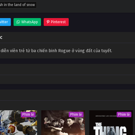
sh in the land of snow
itter
WhatsApp
Pinterest
ốc
diễn viên trẻ từ ba chiến binh Rogue ở vùng đất của tuyết.
Phim lẻ
Phim lẻ
Phim lẻ