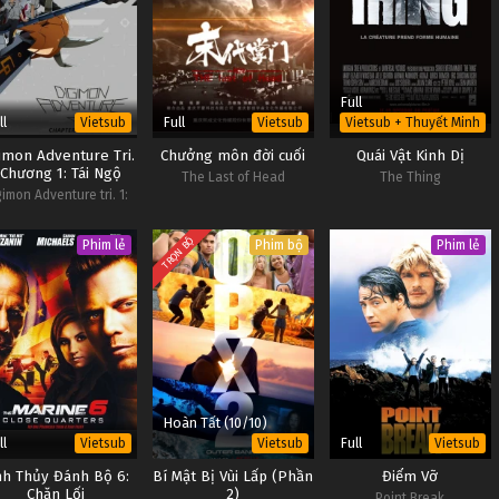
Full
ll
Full
Vietsub
Vietsub
Vietsub + Thuyết Minh
imon Adventure Tri.
Chưởng môn đời cuối
Quái Vật Kinh Dị
 Chương 1: Tái Ngộ
The Last of Head
The Thing
gimon Adventure tri. 1:
kai Digimon Adventure
i. - Chapter 1: Reunion
TRỌN BỘ
Phim lẻ
Phim bộ
Phim lẻ
Hoàn Tất (10/10)
ll
Full
Vietsub
Vietsub
Vietsub
nh Thủy Đánh Bộ 6:
Bí Mật Bị Vùi Lấp (Phần
Điểm Vỡ
Chặn Lối
2)
Point Break