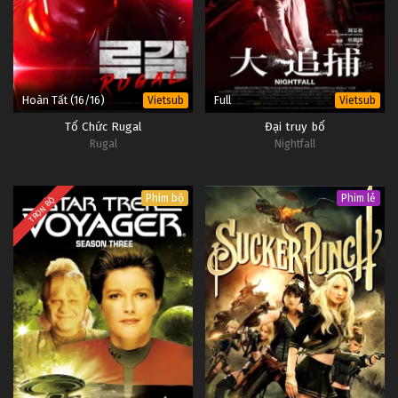
Hoàn Tất (16/16)
Full
Vietsub
Vietsub
Tổ Chức Rugal
Đại truy bổ
Rugal
Nightfall
Phim bộ
Phim lẻ
TRỌN BỘ