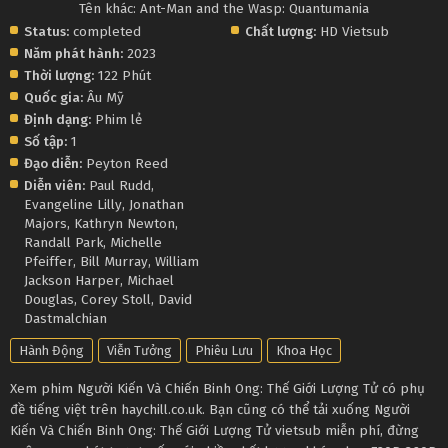
Tên khác: Ant-Man and the Wasp: Quantumania
Status:
completed
Chất lượng:
HD Vietsub
Năm phát hành:
2023
Thời lượng:
122 Phút
Quốc gia:
Âu Mỹ
Định dạng:
Phim lẻ
Số tập:
1
Đạo diễn:
Peyton Reed
Diễn viên:
Paul Rudd
,
Evangeline Lilly
,
Jonathan
Majors
,
Kathryn Newton
,
Randall Park
,
Michelle
Pfeiffer
,
Bill Murray
,
William
Jackson Harper
,
Michael
Douglas
,
Corey Stoll
,
David
Dastmalchian
Hành Động
Viễn Tưởng
Phiêu Lưu
Khoa Học
Xem phim Người Kiến Và Chiến Binh Ong: Thế Giới Lượng Tử có phụ
đề tiếng việt trên haychill.co.uk. Bạn cũng có thể tải xuống Người
Kiến Và Chiến Binh Ong: Thế Giới Lượng Tử vietsub miễn phí, đừng