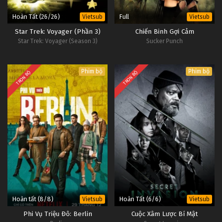
Hoàn Tất (26/26)
Full
Vietsub
Vietsub
Star Trek: Voyager (Phần 3)
Chiến Binh Gợi Cảm
Star Trek: Voyager (Season 3)
Sucker Punch
Phim bộ
Phim bộ
TRỌN BỘ
TRỌN BỘ
Hoàn tất (8/8)
Hoàn Tất (6/6)
Vietsub
Vietsub
Phi Vụ Triệu Đô: Berlin
Cuộc Xâm Lược Bí Mật