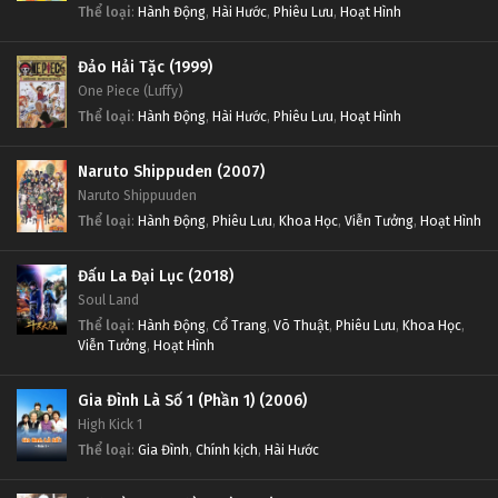
Thể loại
:
Hành Động
,
Hài Hước
,
Phiêu Lưu
,
Hoạt Hình
Đảo Hải Tặc (1999)
One Piece (Luffy)
Thể loại
:
Hành Động
,
Hài Hước
,
Phiêu Lưu
,
Hoạt Hình
Naruto Shippuden (2007)
Naruto Shippuuden
Thể loại
:
Hành Động
,
Phiêu Lưu
,
Khoa Học
,
Viễn Tưởng
,
Hoạt Hình
Đấu La Đại Lục (2018)
Soul Land
Thể loại
:
Hành Động
,
Cổ Trang
,
Võ Thuật
,
Phiêu Lưu
,
Khoa Học
,
Viễn Tưởng
,
Hoạt Hình
Gia Đình Là Số 1 (Phần 1) (2006)
High Kick 1
Thể loại
:
Gia Đình
,
Chính kịch
,
Hài Hước