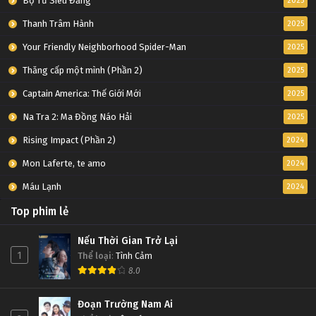
Bộ Tứ Siêu Đẳng
2025
Thanh Trâm Hành
2025
Your Friendly Neighborhood Spider-Man
2025
Thăng cấp một mình (Phần 2)
2025
Captain America: Thế Giới Mới
2025
Na Tra 2: Ma Đồng Náo Hải
2025
Rising Impact (Phần 2)
2024
Mon Laferte, te amo
2024
Máu Lạnh
2024
Top phim lẻ
Nếu Thời Gian Trở Lại
1
Thể loại
:
Tình Cảm
8.0
Đoạn Trường Nam Ai