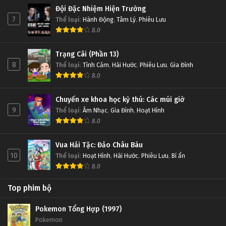
Đội Đặc Nhiệm Hiện Trường
7
Thể loại
:
Hành Động
,
Tâm Lý
,
Phiêu Lưu
8.0
Trạng Cãi (Phần 13)
8
Thể loại
:
Tình Cảm
,
Hài Hước
,
Phiêu Lưu
,
Gia Đình
8.0
Chuyến xe khoa học kỳ thú: Các múi giờ
9
Thể loại
:
Âm Nhạc
,
Gia Đình
,
Hoạt Hình
8.0
Vua Hải Tặc: Đảo Châu Báu
10
Thể loại
:
Hoạt Hình
,
Hài Hước
,
Phiêu Lưu
,
Bí ẩn
8.0
Top phim bộ
Pokemon Tổng Hợp (1997)
Pokemon