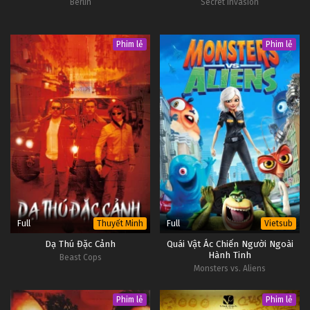
Berlin
Secret Invasion
Phim lẻ
Phim lẻ
Full
Full
Thuyết Minh
Vietsub
Dạ Thú Đặc Cảnh
Quái Vật Ác Chiến Người Ngoài
Hành Tinh
Beast Cops
Monsters vs. Aliens
Phim lẻ
Phim lẻ