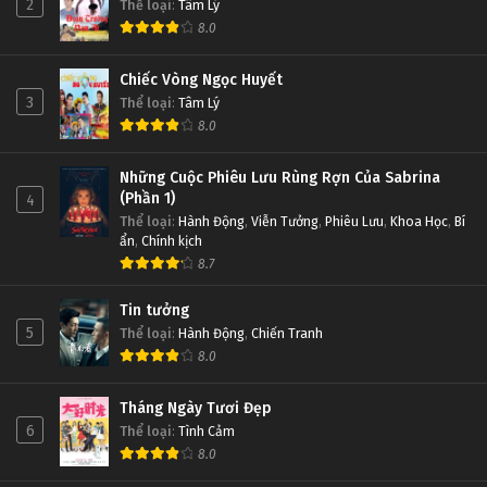
2
Thể loại
:
Tâm Lý
8.0
Chiếc Vòng Ngọc Huyết
3
Thể loại
:
Tâm Lý
8.0
Những Cuộc Phiêu Lưu Rùng Rợn Của Sabrina
(Phần 1)
4
Thể loại
:
Hành Động
,
Viễn Tưởng
,
Phiêu Lưu
,
Khoa Học
,
Bí
ẩn
,
Chính kịch
8.7
Tin tưởng
5
Thể loại
:
Hành Động
,
Chiến Tranh
8.0
Tháng Ngày Tươi Đẹp
6
Thể loại
:
Tình Cảm
8.0