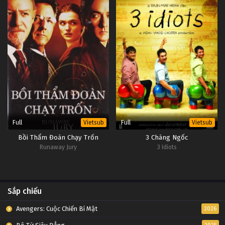
Full
Full
Vietsub
Vietsub
Bồi Thẩm Đoàn Chạy Trốn
3 Chàng Ngốc
Runaway Jury
3 Idiots
Sắp chiếu
Avengers: Cuộc Chiến Bí Mật
2026