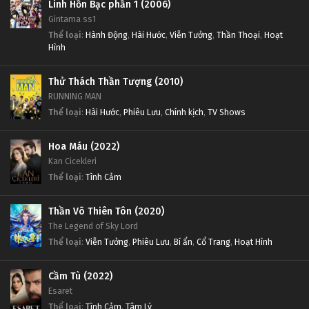
Linh Hồn Bạc phần 1 (2006)
Gintama ss1
Thể loại
:
Hành Động
,
Hài Hước
,
Viễn Tưởng
,
Thần Thoại
,
Hoạt
Hình
Thử Thách Thần Tượng (2010)
RUNNING MAN
Thể loại
:
Hài Hước
,
Phiêu Lưu
,
Chính kịch
,
TV Shows
Hoa Máu (2022)
Kan Cicekleri
Thể loại
:
Tình Cảm
Thần Võ Thiên Tôn (2020)
The Legend of Sky Lord
Thể loại
:
Viễn Tưởng
,
Phiêu Lưu
,
Bí ẩn
,
Cổ Trang
,
Hoạt Hình
Cầm Tù (2022)
Esaret
Thể loại
:
Tình Cảm
,
Tâm Lý