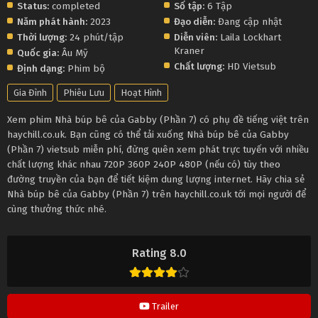
Status:
completed
Số tập:
6 Tập
Năm phát hành:
2023
Đạo diễn:
Đang cập nhật
Thời lượng:
24 phút/tập
Diễn viên:
Laila Lockhart
Kraner
Quốc gia:
Âu Mỹ
Chất lượng:
HD Vietsub
Định dạng:
Phim bộ
Gia Đình
Phiêu Lưu
Hoạt Hình
Xem phim Nhà búp bê của Gabby (Phần 7) có phụ đề tiếng việt trên
haychill.co.uk. Bạn cũng có thể tải xuống Nhà búp bê của Gabby
(Phần 7) vietsub miễn phí, đừng quên xem phát trực tuyến với nhiều
chất lượng khác nhau 720P 360P 240P 480P (nếu có) tùy theo
đường truyền của bạn để tiết kiệm dung lượng internet. Hãy chia sẻ
Nhà búp bê của Gabby (Phần 7) trên haychill.co.uk tới mọi người để
cùng thưởng thức nhé.
Rating 8.0
Trailer