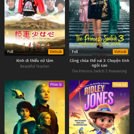
Full
Full
Vietsub
Vietsub
Kinh di thiếu nữ tâm
Công chúa thế vai 3: Chuyện tình
ngôi sao
Beautiful Teacher
The Princess Switch 3: Romancing
the Star
Phim lẻ
Phim bộ
TRỌN BỘ