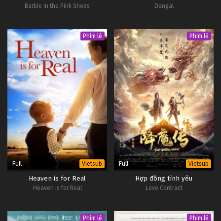
Barbie in the Pink Shoes
Dangal
Phim lẻ
Phim lẻ
Full
Full
Vietsub
Vietsub
Heaven is for Real
Hợp đồng tình yêu
Heaven is for Real
Love Contract
Phim lẻ
Phim lẻ