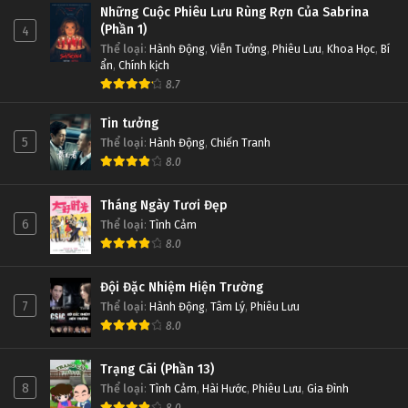
Những Cuộc Phiêu Lưu Rùng Rợn Của Sabrina
(Phần 1)
4
Thể loại
:
Hành Động
,
Viễn Tưởng
,
Phiêu Lưu
,
Khoa Học
,
Bí
ẩn
,
Chính kịch
8.7
Tin tưởng
5
Thể loại
:
Hành Động
,
Chiến Tranh
8.0
Tháng Ngày Tươi Đẹp
6
Thể loại
:
Tình Cảm
8.0
Đội Đặc Nhiệm Hiện Trường
7
Thể loại
:
Hành Động
,
Tâm Lý
,
Phiêu Lưu
8.0
Trạng Cãi (Phần 13)
8
Thể loại
:
Tình Cảm
,
Hài Hước
,
Phiêu Lưu
,
Gia Đình