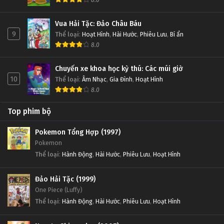
8.0
Vua Hải Tặc: Đảo Châu Báu
9
Thể loại
:
Hoạt Hình
,
Hài Hước
,
Phiêu Lưu
,
Bí ẩn
8.0
Chuyến xe khoa học kỳ thú: Các múi giờ
10
Thể loại
:
Âm Nhạc
,
Gia Đình
,
Hoạt Hình
8.0
Top phim bộ
Pokemon Tổng Hợp (1997)
Pokemon
Thể loại
:
Hành Động
,
Hài Hước
,
Phiêu Lưu
,
Hoạt Hình
Đảo Hải Tặc (1999)
One Piece (Luffy)
Thể loại
:
Hành Động
,
Hài Hước
,
Phiêu Lưu
,
Hoạt Hình