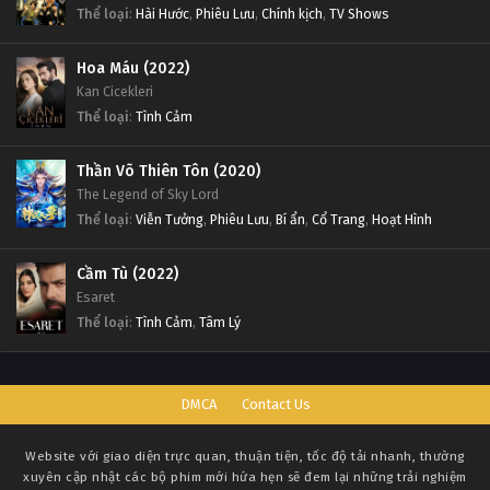
Thể loại
:
Hài Hước
,
Phiêu Lưu
,
Chính kịch
,
TV Shows
Hoa Máu (2022)
Kan Cicekleri
Thể loại
:
Tình Cảm
Thần Võ Thiên Tôn (2020)
The Legend of Sky Lord
Thể loại
:
Viễn Tưởng
,
Phiêu Lưu
,
Bí ẩn
,
Cổ Trang
,
Hoạt Hình
Cầm Tù (2022)
Esaret
Thể loại
:
Tình Cảm
,
Tâm Lý
DMCA
Contact Us
Website với giao diện trực quan, thuận tiện, tốc độ tải nhanh, thường
xuyên cập nhật các bộ phim mới hứa hẹn sẽ đem lại những trải nghiệm