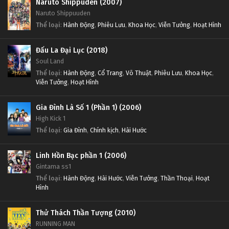
Naruto Shippuden (2007)
Naruto Shippuuden
Thể loại
:
Hành Động
,
Phiêu Lưu
,
Khoa Học
,
Viễn Tưởng
,
Hoạt Hình
Đấu La Đại Lục (2018)
Soul Land
Thể loại
:
Hành Động
,
Cổ Trang
,
Võ Thuật
,
Phiêu Lưu
,
Khoa Học
,
Viễn Tưởng
,
Hoạt Hình
Gia Đình Là Số 1 (Phần 1) (2006)
High Kick 1
Thể loại
:
Gia Đình
,
Chính kịch
,
Hài Hước
Linh Hồn Bạc phần 1 (2006)
Gintama ss1
Thể loại
:
Hành Động
,
Hài Hước
,
Viễn Tưởng
,
Thần Thoại
,
Hoạt
Hình
Thử Thách Thần Tượng (2010)
RUNNING MAN