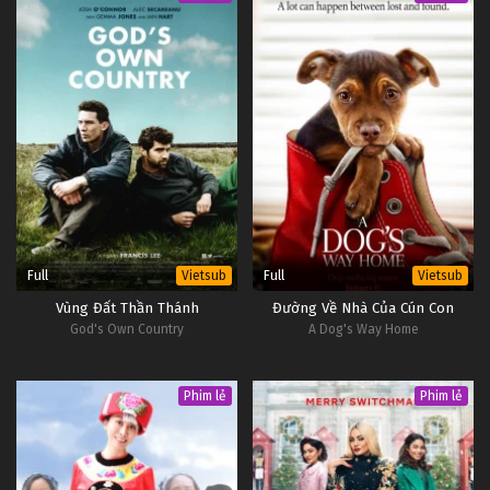
Full
Full
Vietsub
Vietsub
Vùng Đất Thần Thánh
Đường Về Nhà Của Cún Con
God's Own Country
A Dog's Way Home
Phim lẻ
Phim lẻ