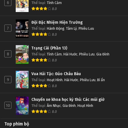
6
Thể loại
:
Tình Cảm
8.0
Đội Đặc Nhiệm Hiện Trường
7
Thể loại
:
Hành Động
,
Tâm Lý
,
Phiêu Lưu
8.0
Trạng Cãi (Phần 13)
8
Thể loại
:
Tình Cảm
,
Hài Hước
,
Phiêu Lưu
,
Gia Đình
8.0
Vua Hải Tặc: Đảo Châu Báu
9
Thể loại
:
Hoạt Hình
,
Hài Hước
,
Phiêu Lưu
,
Bí ẩn
8.0
Chuyến xe khoa học kỳ thú: Các múi giờ
10
Thể loại
:
Âm Nhạc
,
Gia Đình
,
Hoạt Hình
8.0
Top phim bộ