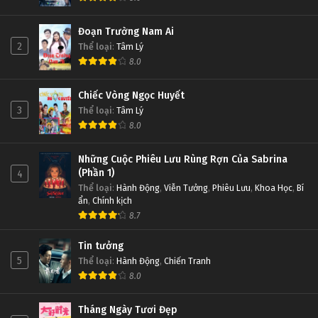
Đoạn Trường Nam Ai
2
Thể loại
:
Tâm Lý
8.0
Chiếc Vòng Ngọc Huyết
3
Thể loại
:
Tâm Lý
8.0
Những Cuộc Phiêu Lưu Rùng Rợn Của Sabrina
(Phần 1)
4
Thể loại
:
Hành Động
,
Viễn Tưởng
,
Phiêu Lưu
,
Khoa Học
,
Bí
ẩn
,
Chính kịch
8.7
Tin tưởng
5
Thể loại
:
Hành Động
,
Chiến Tranh
8.0
Tháng Ngày Tươi Đẹp