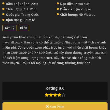
Năm phát hành:
2016
Đạo diễn:
Zhuo Yue
Thời lượng:
1H5M16S
Diễn viên:
Jin Zi Qiao
Quốc gia:
Trung Quốc
Chất lượng:
HD Vietsub
Định dạng:
Phim lẻ
Tâm Lý
Bí ẩn
Xem phim Nhạc công mất tích có phụ đề tiếng việt trên
haychill.co.uk. Bạn cũng có thể tải xuống Nhạc công mất tích vietsub
miễn phí, đừng quên xem phát trực tuyến với nhiều chất lượng khác
nhau 720P 360P 240P 480P (nếu có) tùy theo đường truyền của bạn
để tiết kiệm dung lượng internet. Hãy chia sẻ Nhạc công mất tích
trên haychill.co.uk tới mọi người để cùng thưởng thức nhé.
Rating 8.0
Xem Phim