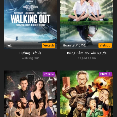
Full
Hoàn tất (10/10)
Vietsub
Vietsub
Đường Trở Về
Dũng Cảm Nói Yêu Người
Walking Out
Caged Again
Phim lẻ
Phim lẻ