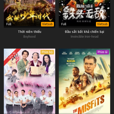
Full
Full
Vietsub
Vietsub
Thời niên thiếu
Đầu sắt bất khả chiến bại
Boyhood
Invincible Iron-head
Phim bộ
Phim lẻ
TRỌN BỘ