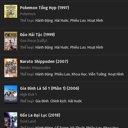
Pokemon Tổng Hợp (1997)
Pokemon
Thể loại
:
Hành Động
,
Hài Hước
,
Phiêu Lưu
,
Hoạt Hình
Đảo Hải Tặc (1999)
One Piece (Luffy)
Thể loại
:
Hành Động
,
Hài Hước
,
Phiêu Lưu
,
Hoạt Hình
Naruto Shippuden (2007)
Naruto Shippuuden
Thể loại
:
Hành Động
,
Phiêu Lưu
,
Khoa Học
,
Viễn Tưởng
,
Hoạt Hình
Gia Đình Là Số 1 (Phần 1) (2006)
High Kick 1
Thể loại
:
Gia Đình
,
Chính kịch
,
Hài Hước
Đấu La Đại Lục (2018)
Soul Land
Thể loại
:
Hành Động
,
Cổ Trang
,
Võ Thuật
,
Phiêu Lưu
,
Khoa Học
,