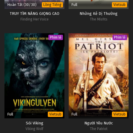
Hoàn Tất (30/30)
Full
Lồng Tiếng
Vietsub
TRUY TÌM NÀNG GIỌNG CAO
Những Kẻ Dị Thường
Finding Her Voice
The Misfits
Phim lẻ
Phim lẻ
Full
Full
Vietsub
Vietsub
Sói Viking
Người Yêu Nước
Viking Wolf
The Patriot