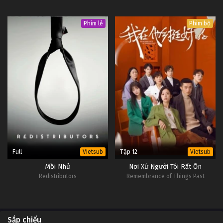
Phim lẻ
Phim bộ
Full
Tập 12
Vietsub
Vietsub
Mồi Nhử
Nơi Xứ Người Tôi Rất Ổn
Redistributors
Remembrance of Things Past
Sắp chiếu