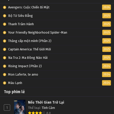
Avengers: Cuộc Chiến Bí Mật
2026
Bộ Tứ Siêu Đẳng
2025
Thanh Trâm Hành
2025
Your Friendly Neighborhood Spider-Man
2025
Thăng cấp một mình (Phần 2)
2025
Captain America: Thế Giới Mới
2025
Na Tra 2: Ma Đồng Náo Hải
2025
Rising Impact (Phần 2)
2024
Mon Laferte, te amo
2024
Máu Lạnh
2024
Top phim lẻ
Nếu Thời Gian Trở Lại
1
Thể loại
:
Tình Cảm
8.0