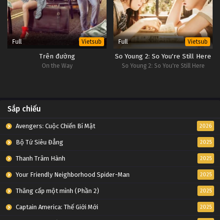
Full
Full
Vietsub
Vietsub
Trên đường
So Young 2: So You're Still Here
On the Way
So Young 2: So You're Still Here
Sắp chiếu
Avengers: Cuộc Chiến Bí Mật
2026
Bộ Tứ Siêu Đẳng
2025
Thanh Trâm Hành
2025
Your Friendly Neighborhood Spider-Man
2025
Thăng cấp một mình (Phần 2)
2025
Captain America: Thế Giới Mới
2025