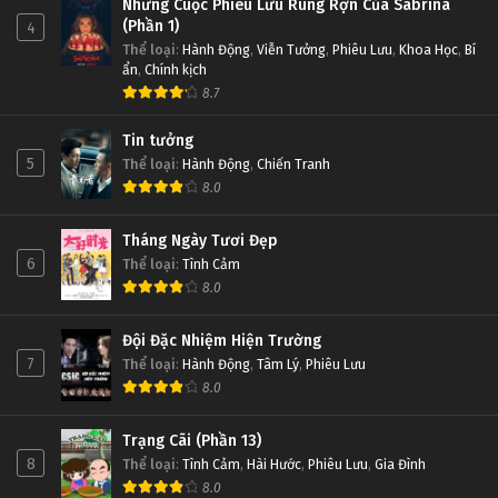
Những Cuộc Phiêu Lưu Rùng Rợn Của Sabrina
(Phần 1)
4
Thể loại
:
Hành Động
,
Viễn Tưởng
,
Phiêu Lưu
,
Khoa Học
,
Bí
ẩn
,
Chính kịch
8.7
Tin tưởng
5
Thể loại
:
Hành Động
,
Chiến Tranh
8.0
Tháng Ngày Tươi Đẹp
6
Thể loại
:
Tình Cảm
8.0
Đội Đặc Nhiệm Hiện Trường
7
Thể loại
:
Hành Động
,
Tâm Lý
,
Phiêu Lưu
8.0
Trạng Cãi (Phần 13)
8
Thể loại
:
Tình Cảm
,
Hài Hước
,
Phiêu Lưu
,
Gia Đình
8.0