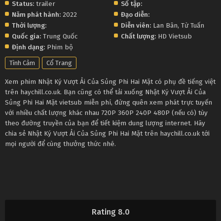
Status:
trailer
Số tập:
Năm phát hành:
2022
Đạo diễn:
Thời lượng:
Diễn viên:
Lan Bân
,
Từ Tuấn
Quốc gia:
Trung Quốc
Chất lượng:
HD Vietsub
Định dạng:
Phim bộ
Tình Cảm
Cổ Trang
Xem phim Nhật Ký Vượt Ải Của Sủng Phi Hai Mặt có phụ đề tiếng việt
trên haychill.co.uk. Bạn cũng có thể tải xuống Nhật Ký Vượt Ải Của
Sủng Phi Hai Mặt vietsub miễn phí, đừng quên xem phát trực tuyến
với nhiều chất lượng khác nhau 720P 360P 240P 480P (nếu có) tùy
theo đường truyền của bạn để tiết kiệm dung lượng internet. Hãy
chia sẻ Nhật Ký Vượt Ải Của Sủng Phi Hai Mặt trên haychill.co.uk tới
mọi người để cùng thưởng thức nhé.
Rating 8.0