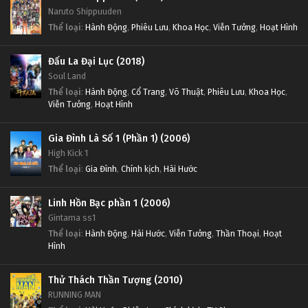
Naruto Shippuuden
Thể loại
:
Hành Động
,
Phiêu Lưu
,
Khoa Học
,
Viễn Tưởng
,
Hoạt Hình
Đấu La Đại Lục (2018)
Soul Land
Thể loại
:
Hành Động
,
Cổ Trang
,
Võ Thuật
,
Phiêu Lưu
,
Khoa Học
,
Viễn Tưởng
,
Hoạt Hình
Gia Đình Là Số 1 (Phần 1) (2006)
High Kick 1
Thể loại
:
Gia Đình
,
Chính kịch
,
Hài Hước
Linh Hồn Bạc phần 1 (2006)
Gintama ss1
Thể loại
:
Hành Động
,
Hài Hước
,
Viễn Tưởng
,
Thần Thoại
,
Hoạt
Hình
Thử Thách Thần Tượng (2010)
RUNNING MAN