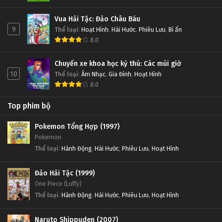
Vua Hải Tặc: Đảo Châu Báu
9
Thể loại
:
Hoạt Hình
,
Hài Hước
,
Phiêu Lưu
,
Bí ẩn
8.0
Chuyến xe khoa học kỳ thú: Các múi giờ
10
Thể loại
:
Âm Nhạc
,
Gia Đình
,
Hoạt Hình
8.0
Top phim bộ
Pokemon Tổng Hợp (1997)
Pokemon
Thể loại
:
Hành Động
,
Hài Hước
,
Phiêu Lưu
,
Hoạt Hình
Đảo Hải Tặc (1999)
One Piece (Luffy)
Thể loại
:
Hành Động
,
Hài Hước
,
Phiêu Lưu
,
Hoạt Hình
Naruto Shippuden (2007)