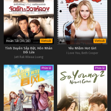
Hoàn Tất (30/30)
Full
Vietsub
Vietsub
Tình Duyên Sắp Đặt, Hôn Nhân
Yêu Nhầm Hot Girl
Dối Lừa
I Love You, Beth Cooper
Jatt Rak Wiwaa Luang
Phim lẻ
Phim lẻ