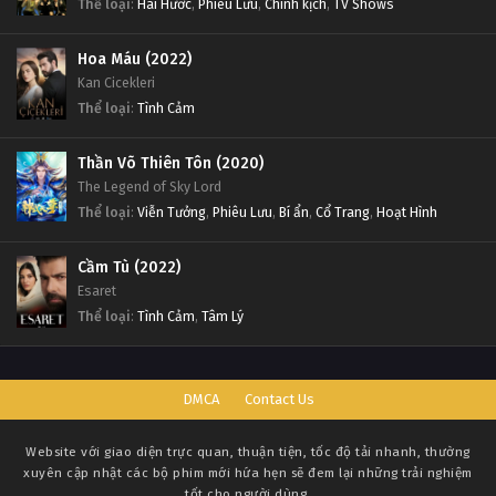
Thể loại
:
Hài Hước
,
Phiêu Lưu
,
Chính kịch
,
TV Shows
Hoa Máu (2022)
Kan Cicekleri
Thể loại
:
Tình Cảm
Thần Võ Thiên Tôn (2020)
The Legend of Sky Lord
Thể loại
:
Viễn Tưởng
,
Phiêu Lưu
,
Bí ẩn
,
Cổ Trang
,
Hoạt Hình
Cầm Tù (2022)
Esaret
Thể loại
:
Tình Cảm
,
Tâm Lý
DMCA
Contact Us
Website với giao diện trực quan, thuận tiện, tốc độ tải nhanh, thường
xuyên cập nhật các bộ phim mới hứa hẹn sẽ đem lại những trải nghiệm
tốt cho người dùng.