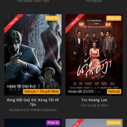
The White Olive Tree
Persepolis
Phim bộ
Phim bộ
TRỌN BỘ
TRỌN BỘ
Hoàn Tất (04/04)
Hoàn tất (21/21)
Vietsub + Thuyết Minh
Vietsub
Vùng Đất Quỷ Dữ: Bóng Tối Vô
Tro Hoàng Lan
Tận
The Scent of Hers
Resident Evil: Infinite Darkness
Phim lẻ
Phim bộ
TRỌN BỘ