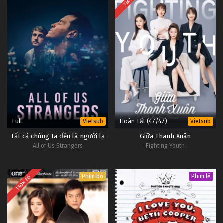
Full
Hoàn Tất (47/47)
Vietsub
Vietsub
Tất cả chúng ta đều là người lạ
Giữa Thanh Xuân
All of Us Strangers
Fighting Youth
Phim bộ
Phim lẻ
TRỌN BỘ