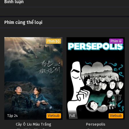
Bình luận
Phim cùng thể loại
Phim bộ
Phim lẻ
Tập 24
Full
Vietsub
Vietsub
Cây Ô Liu Màu Trắng
Persepolis