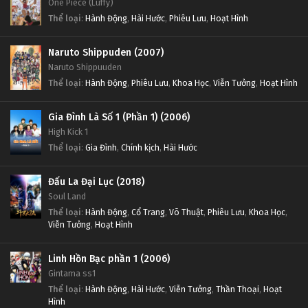
One Piece (Luffy)
Thể loại
:
Hành Động
,
Hài Hước
,
Phiêu Lưu
,
Hoạt Hình
Naruto Shippuden (2007)
Naruto Shippuuden
Thể loại
:
Hành Động
,
Phiêu Lưu
,
Khoa Học
,
Viễn Tưởng
,
Hoạt Hình
Gia Đình Là Số 1 (Phần 1) (2006)
High Kick 1
Thể loại
:
Gia Đình
,
Chính kịch
,
Hài Hước
Đấu La Đại Lục (2018)
Soul Land
Thể loại
:
Hành Động
,
Cổ Trang
,
Võ Thuật
,
Phiêu Lưu
,
Khoa Học
,
Viễn Tưởng
,
Hoạt Hình
Linh Hồn Bạc phần 1 (2006)
Gintama ss1
Thể loại
:
Hành Động
,
Hài Hước
,
Viễn Tưởng
,
Thần Thoại
,
Hoạt
Hình