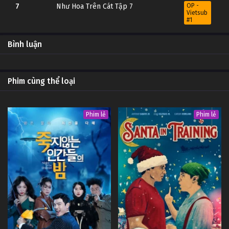
7
Như Hoa Trên Cát Tập 7
OP -
Vietsub
#1
6
Như Hoa Trên Cát Tập 6
OP -
Bình luận
Vietsub
#1
5
Như Hoa Trên Cát Tập 5
OP -
Phim cùng thể loại
Vietsub
#1
4
Như Hoa Trên Cát Tập 4
OP -
Phim lẻ
Phim lẻ
Vietsub
#1
3
Như Hoa Trên Cát Tập 3
OP -
Vietsub
#1
2
Như Hoa Trên Cát Tập 2
OP -
Vietsub
#1
1
Như Hoa Trên Cát Tập 1
OP -
Vietsub
#1