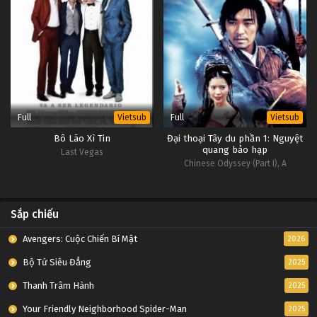
Full
Full
Vietsub
Vietsub
Bô Lão Xì Tin
Đại thoại Tây du phần 1: Nguyệt
quang bảo hạp
Last Vegas
Chinese Odyssey (Part I), A
Sắp chiếu
Avengers: Cuộc Chiến Bí Mật
2026
Bộ Tứ Siêu Đẳng
2025
Thanh Trâm Hành
2025
Your Friendly Neighborhood Spider-Man
2025