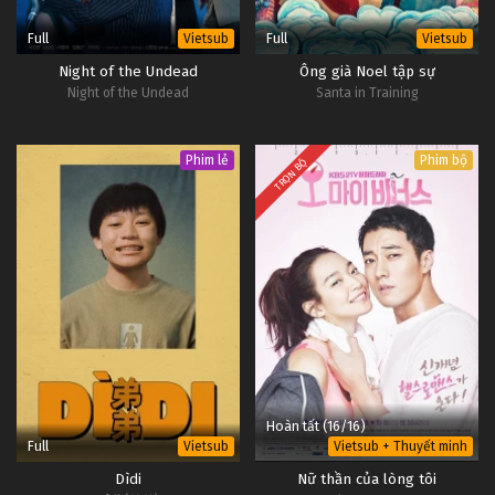
Full
Full
Vietsub
Vietsub
Night of the Undead
Ông già Noel tập sự
Night of the Undead
Santa in Training
Phim lẻ
Phim bộ
TRỌN BỘ
Hoàn tất (16/16)
Full
Vietsub
Vietsub + Thuyết minh
Dìdi
Nữ thần của lòng tôi