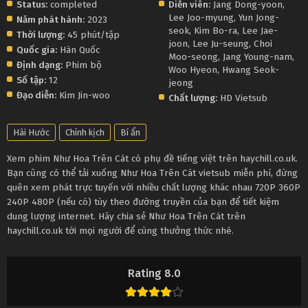
Status:
completed
Diễn viên:
Jang Dong-yoon
,
Lee Joo-myung
,
Yun Jong-
Năm phát hành:
2023
seok
,
Kim Bo-ra
,
Lee Jae-
Thời lượng:
45 phút/tập
joon
,
Lee Ju-seung
,
Choi
Quốc gia:
Hàn Quốc
Moo-seong
,
Jang Young-nam
,
Định dạng:
Phim bộ
Woo Hyeon
,
Hwang Seok-
Số tập:
12
jeong
Đạo diễn:
Kim Jin-woo
Chất lượng:
HD Vietsub
Hài Hước
Chính kịch
Bí ẩn
Xem phim Như Hoa Trên Cát có phụ đề tiếng việt trên haychill.co.uk.
Bạn cũng có thể tải xuống Như Hoa Trên Cát vietsub miễn phí, đừng
quên xem phát trực tuyến với nhiều chất lượng khác nhau 720P 360P
240P 480P (nếu có) tùy theo đường truyền của bạn để tiết kiệm
dung lượng internet. Hãy chia sẻ Như Hoa Trên Cát trên
haychill.co.uk tới mọi người để cùng thưởng thức nhé.
Rating 8.0