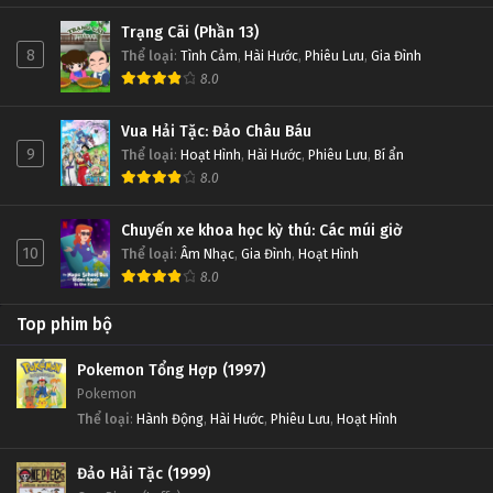
Trạng Cãi (Phần 13)
8
Thể loại
:
Tình Cảm
,
Hài Hước
,
Phiêu Lưu
,
Gia Đình
8.0
Vua Hải Tặc: Đảo Châu Báu
9
Thể loại
:
Hoạt Hình
,
Hài Hước
,
Phiêu Lưu
,
Bí ẩn
8.0
Chuyến xe khoa học kỳ thú: Các múi giờ
10
Thể loại
:
Âm Nhạc
,
Gia Đình
,
Hoạt Hình
8.0
Top phim bộ
Pokemon Tổng Hợp (1997)
Pokemon
Thể loại
:
Hành Động
,
Hài Hước
,
Phiêu Lưu
,
Hoạt Hình
Đảo Hải Tặc (1999)