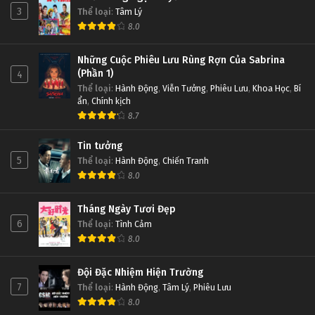
3
Thể loại
:
Tâm Lý
8.0
Những Cuộc Phiêu Lưu Rùng Rợn Của Sabrina
(Phần 1)
4
Thể loại
:
Hành Động
,
Viễn Tưởng
,
Phiêu Lưu
,
Khoa Học
,
Bí
ẩn
,
Chính kịch
8.7
Tin tưởng
5
Thể loại
:
Hành Động
,
Chiến Tranh
8.0
Tháng Ngày Tươi Đẹp
6
Thể loại
:
Tình Cảm
8.0
Đội Đặc Nhiệm Hiện Trường
7
Thể loại
:
Hành Động
,
Tâm Lý
,
Phiêu Lưu
8.0