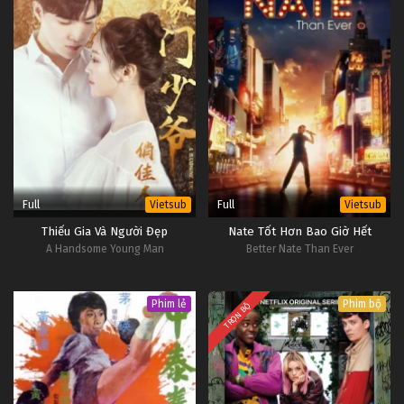
Full
Full
Vietsub
Vietsub
Thiếu Gia Và Người Đẹp
Nate Tốt Hơn Bao Giờ Hết
A Handsome Young Man
Better Nate Than Ever
Phim lẻ
Phim bộ
TRỌN BỘ