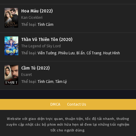
Hoa Máu (2022)
Kan Cicekleri
Thể loại
:
Tình Cảm
Thần Võ Thiên Tôn (2020)
The Legend of Sky Lord
Thể loại
:
Viễn Tưởng
,
Phiêu Lưu
,
Bí ẩn
,
Cổ Trang
,
Hoạt Hình
Cầm Tù (2022)
Esaret
Thể loại
:
Tình Cảm
,
Tâm Lý
DMCA
Contact Us
Website với giao diện trực quan, thuận tiện, tốc độ tải nhanh, thường
xuyên cập nhật các bộ phim mới hứa hẹn sẽ đem lại những trải nghiệm
tốt cho người dùng.