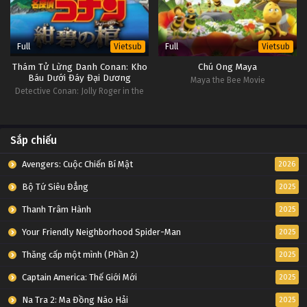
Full
Full
Vietsub
Vietsub
Thám Tử Lừng Danh Conan: Kho
Chú Ong Maya
Báu Dưới Đáy Đại Dương
Maya the Bee Movie
Detective Conan: Jolly Roger in the
Deep Azure
Sắp chiếu
Avengers: Cuộc Chiến Bí Mật
2026
Bộ Tứ Siêu Đẳng
2025
Thanh Trâm Hành
2025
Your Friendly Neighborhood Spider-Man
2025
Thăng cấp một mình (Phần 2)
2025
Captain America: Thế Giới Mới
2025
Na Tra 2: Ma Đồng Náo Hải
2025