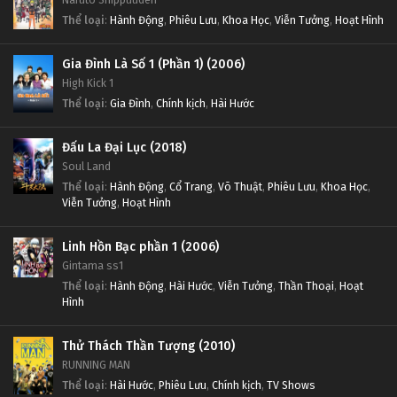
Thể loại
:
Hành Động
,
Phiêu Lưu
,
Khoa Học
,
Viễn Tưởng
,
Hoạt Hình
Gia Đình Là Số 1 (Phần 1) (2006)
High Kick 1
Thể loại
:
Gia Đình
,
Chính kịch
,
Hài Hước
Đấu La Đại Lục (2018)
Soul Land
Thể loại
:
Hành Động
,
Cổ Trang
,
Võ Thuật
,
Phiêu Lưu
,
Khoa Học
,
Viễn Tưởng
,
Hoạt Hình
Linh Hồn Bạc phần 1 (2006)
Gintama ss1
Thể loại
:
Hành Động
,
Hài Hước
,
Viễn Tưởng
,
Thần Thoại
,
Hoạt
Hình
Thử Thách Thần Tượng (2010)
RUNNING MAN
Thể loại
:
Hài Hước
,
Phiêu Lưu
,
Chính kịch
,
TV Shows