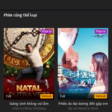
Phim cùng thể loại
Phim lẻ
Phim lẻ
Full
Full
Vietsub
Vietsub
Giáng sinh không vui lắm
Phiêu du đại dương đến gặp em
A Not So Merry Christmas
We are Meant to Meet