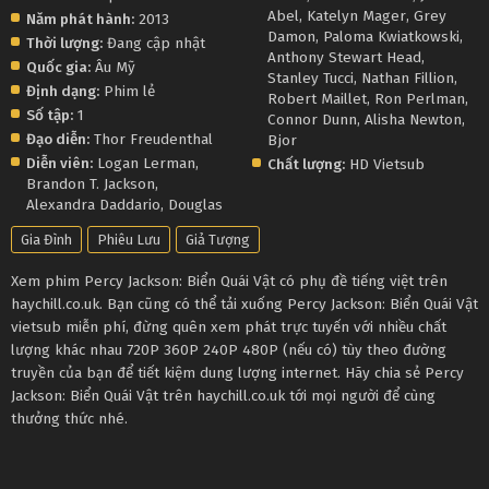
Abel
,
Katelyn Mager
,
Grey
Năm phát hành:
2013
Damon
,
Paloma Kwiatkowski
,
Thời lượng:
Đang cập nhật
Anthony Stewart Head
,
Quốc gia:
Âu Mỹ
Stanley Tucci
,
Nathan Fillion
,
Định dạng:
Phim lẻ
Robert Maillet
,
Ron Perlman
,
Số tập:
1
Connor Dunn
,
Alisha Newton
,
Đạo diễn:
Thor Freudenthal
Bjor
Diễn viên:
Logan Lerman
,
Chất lượng:
HD Vietsub
Brandon T. Jackson
,
Alexandra Daddario
,
Douglas
Gia Đình
Phiêu Lưu
Giả Tượng
Xem phim Percy Jackson: Biển Quái Vật có phụ đề tiếng việt trên
haychill.co.uk. Bạn cũng có thể tải xuống Percy Jackson: Biển Quái Vật
vietsub miễn phí, đừng quên xem phát trực tuyến với nhiều chất
lượng khác nhau 720P 360P 240P 480P (nếu có) tùy theo đường
truyền của bạn để tiết kiệm dung lượng internet. Hãy chia sẻ Percy
Jackson: Biển Quái Vật trên haychill.co.uk tới mọi người để cùng
thưởng thức nhé.