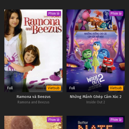
Phim lẻ
Phim lẻ
Full
Full
Vietsub
Vietsub
Ramona và Beezus
Những Mảnh Ghép Cảm Xúc 2
Ramona and Beezus
Inside Out 2
Phim lẻ
Phim lẻ