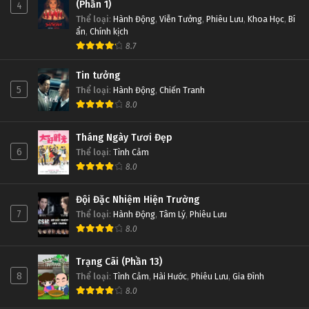
(Phần 1)
4
Thể loại
:
Hành Động
,
Viễn Tưởng
,
Phiêu Lưu
,
Khoa Học
,
Bí
ẩn
,
Chính kịch
8.7
Tin tưởng
5
Thể loại
:
Hành Động
,
Chiến Tranh
8.0
Tháng Ngày Tươi Đẹp
6
Thể loại
:
Tình Cảm
8.0
Đội Đặc Nhiệm Hiện Trường
7
Thể loại
:
Hành Động
,
Tâm Lý
,
Phiêu Lưu
8.0
Trạng Cãi (Phần 13)
8
Thể loại
:
Tình Cảm
,
Hài Hước
,
Phiêu Lưu
,
Gia Đình
8.0