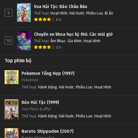
Vua Hải Tặc: Đảo Châu Báu
9
Thể loại
:
Hoạt Hình
,
Hài Hước
,
Phiêu Lưu
,
Bí ẩn
8.0
Chuyến xe khoa học kỳ thú: Các múi giờ
10
Thể loại
:
Âm Nhạc
,
Gia Đình
,
Hoạt Hình
8.0
Top phim bộ
Pokemon Tổng Hợp (1997)
Pokemon
Thể loại
:
Hành Động
,
Hài Hước
,
Phiêu Lưu
,
Hoạt Hình
Đảo Hải Tặc (1999)
One Piece (Luffy)
Thể loại
:
Hành Động
,
Hài Hước
,
Phiêu Lưu
,
Hoạt Hình
Naruto Shippuden (2007)
Naruto Shippuuden