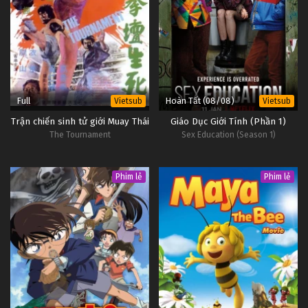
Full
Hoàn Tất (08/08)
Vietsub
Vietsub
Trận chiến sinh tử giới Muay Thái
Giáo Dục Giới Tính (Phần 1)
The Tournament
Sex Education (Season 1)
Phim lẻ
Phim lẻ