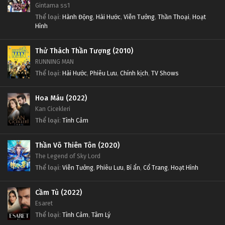
Gintama ss1
Thể loại
:
Hành Động
,
Hài Hước
,
Viễn Tưởng
,
Thần Thoại
,
Hoạt
Hình
Thử Thách Thần Tượng (2010)
RUNNING MAN
Thể loại
:
Hài Hước
,
Phiêu Lưu
,
Chính kịch
,
TV Shows
Hoa Máu (2022)
Kan Cicekleri
Thể loại
:
Tình Cảm
Thần Võ Thiên Tôn (2020)
The Legend of Sky Lord
Thể loại
:
Viễn Tưởng
,
Phiêu Lưu
,
Bí ẩn
,
Cổ Trang
,
Hoạt Hình
Cầm Tù (2022)
Esaret
Thể loại
:
Tình Cảm
,
Tâm Lý