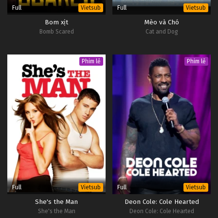
Full
Full
Vietsub
Vietsub
Bom xịt
Mèo và Chó
Bomb Scared
Cat and Dog
Phim lẻ
Phim lẻ
Full
Full
Vietsub
Vietsub
She's the Man
Deon Cole: Cole Hearted
She's the Man
Deon Cole: Cole Hearted