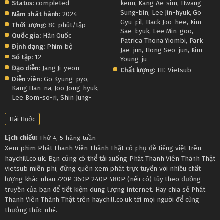
Status:
completed
keun
,
Kang Ae-sim
,
Hwang
Sung-bin
,
Lee Jin-hyuk
,
Go
Năm phát hành:
2024
Gyu-pil
,
Back Joo-hee
,
Kim
Thời lượng:
80 phút/tập
Sae-byuk
,
Lee Min-goo
,
Quốc gia:
Hàn Quốc
Patricia Thona Yiombi
,
Park
Định dạng:
Phim bộ
Jae-jun
,
Hong Seo-jun
,
Kim
Số tập:
12
Young-ju
Đạo diễn:
Jang Ji-yeon
Chất lượng:
HD Vietsub
Diễn viên:
Go Kyung-pyo
,
Kang Han-na
,
Joo Jong-hyuk
,
Lee Bom-so-ri
,
Shin Jung-
Hài Hước
Lịch chiếu:
Thứ 4, 5 hàng tuần
Xem phim Phát Thanh Viên Thành Thật có phụ đề tiếng việt trên
haychill.co.uk. Bạn cũng có thể tải xuống Phát Thanh Viên Thành Thật
vietsub miễn phí, đừng quên xem phát trực tuyến với nhiều chất
lượng khác nhau 720P 360P 240P 480P (nếu có) tùy theo đường
truyền của bạn để tiết kiệm dung lượng internet. Hãy chia sẻ Phát
Thanh Viên Thành Thật trên haychill.co.uk tới mọi người để cùng
thưởng thức nhé.