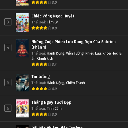
8.0
Chiếc Vòng Ngọc Huyết
3
Thể loại
:
Tâm Lý
8.0
Những Cuộc Phiêu Lưu Rùng Rợn Của Sabrina
(Phần 1)
4
Thể loại
:
Hành Động
,
Viễn Tưởng
,
Phiêu Lưu
,
Khoa Học
,
Bí
ẩn
,
Chính kịch
8.7
Tin tưởng
5
Thể loại
:
Hành Động
,
Chiến Tranh
8.0
Tháng Ngày Tươi Đẹp
6
Thể loại
:
Tình Cảm
8.0