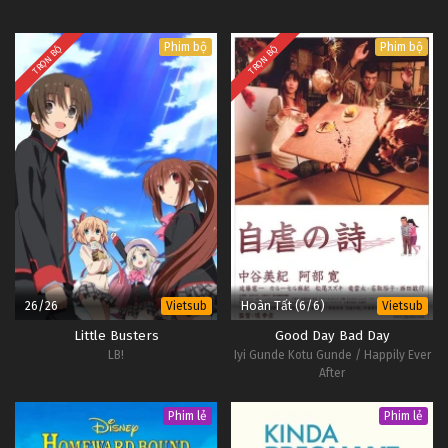
Phim bộ
Phim bộ
TRỌN BỘ
TRỌN BỘ
26/26
Hoàn Tất (6/6)
Vietsub
Vietsub
Little Busters
Good Day Bad Day
LB!
Iyi Gunde Kotu Gunde / Happily Ever
After
Phim lẻ
Phim lẻ