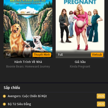
Full
Full
Thuyết Minh
Vietsub
Hành Trình Về Nhà
Giả bầu
Boonie Bears: Homeward Journey
Kinda Pregnant
Sắp chiếu
Avengers: Cuộc Chiến Bí Mật
2026
Bộ Tứ Siêu Đẳng
2025