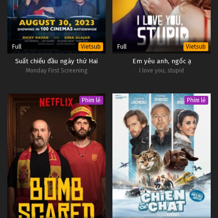
1
Phát Thanh Viên Thành Thật Tập 1
OP -
Vietsub
#1
Full
Full
Vietsub
Vietsub
Suất chiếu đầu ngày thứ Hai
Em yêu anh, ngốc ạ
Monday First Screening
I love you, stupid
Phim lẻ
Phim lẻ