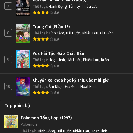
Đội Đặc Nhiệm Hiện Trường
7
Thể loại
:
Hành Động
,
Tâm Lý
,
Phiêu Lưu
8.0
Trạng Cãi (Phần 13)
8
Thể loại
:
Tình Cảm
,
Hài Hước
,
Phiêu Lưu
,
Gia Đình
8.0
Vua Hải Tặc: Đảo Châu Báu
9
Thể loại
:
Hoạt Hình
,
Hài Hước
,
Phiêu Lưu
,
Bí ẩn
8.0
Chuyến xe khoa học kỳ thú: Các múi giờ
10
Thể loại
:
Âm Nhạc
,
Gia Đình
,
Hoạt Hình
8.0
Top phim bộ
Pokemon Tổng Hợp (1997)
Pokemon
Thể loại
:
Hành Động
,
Hài Hước
,
Phiêu Lưu
,
Hoạt Hình