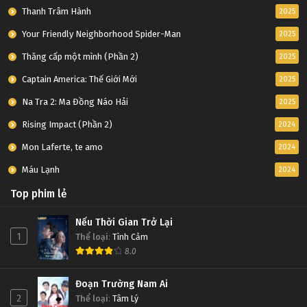
Thanh Trâm Hành
2025
Your Friendly Neighborhood Spider-Man
2025
Thăng cấp một mình (Phần 2)
2025
Captain America: Thế Giới Mới
2025
Na Tra 2: Ma Đồng Náo Hải
2025
Rising Impact (Phần 2)
2024
Mon Laferte, te amo
2024
Máu Lạnh
2024
Top phim lẻ
Nếu Thời Gian Trở Lại
1
Thể loại
:
Tình Cảm
8.0
Đoạn Trường Nam Ai
2
Thể loại
:
Tâm Lý