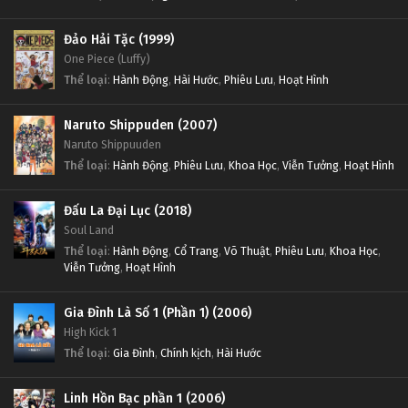
Đảo Hải Tặc (1999)
One Piece (Luffy)
Thể loại
:
Hành Động
,
Hài Hước
,
Phiêu Lưu
,
Hoạt Hình
Naruto Shippuden (2007)
Naruto Shippuuden
Thể loại
:
Hành Động
,
Phiêu Lưu
,
Khoa Học
,
Viễn Tưởng
,
Hoạt Hình
Đấu La Đại Lục (2018)
Soul Land
Thể loại
:
Hành Động
,
Cổ Trang
,
Võ Thuật
,
Phiêu Lưu
,
Khoa Học
,
Viễn Tưởng
,
Hoạt Hình
Gia Đình Là Số 1 (Phần 1) (2006)
High Kick 1
Thể loại
:
Gia Đình
,
Chính kịch
,
Hài Hước
Linh Hồn Bạc phần 1 (2006)