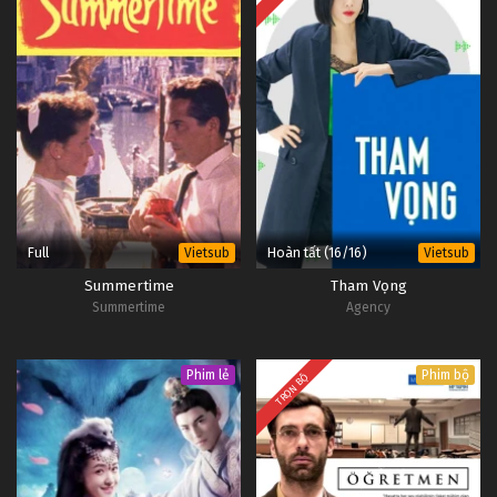
Full
Hoàn tất (16/16)
Vietsub
Vietsub
Summertime
Tham Vọng
Summertime
Agency
Phim lẻ
Phim bộ
TRỌN BỘ