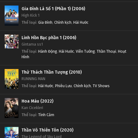
Gia Đình Là Số 1 (Phần 1) (2006)
High Kick 1
Thể loại
:
Gia Đình
,
Chính kịch
,
Hài Hước
Linh Hồn Bạc phần 1 (2006)
Gintama ss1
Thể loại
:
Hành Động
,
Hài Hước
,
Viễn Tưởng
,
Thần Thoại
,
Hoạt
Hình
Thử Thách Thần Tượng (2010)
RUNNING MAN
Thể loại
:
Hài Hước
,
Phiêu Lưu
,
Chính kịch
,
TV Shows
Hoa Máu (2022)
Kan Cicekleri
Thể loại
:
Tình Cảm
Thần Võ Thiên Tôn (2020)
The Legend of Sky Lord