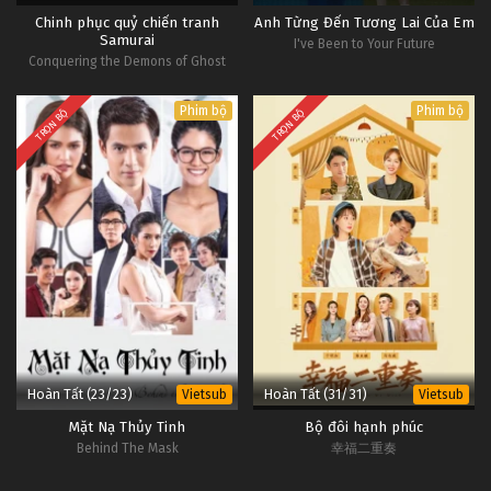
Chinh phục quỷ chiến tranh
Anh Từng Đến Tương Lai Của Em
Samurai
I've Been to Your Future
Conquering the Demons of Ghost
Samurai War
Phim bộ
Phim bộ
TRỌN BỘ
TRỌN BỘ
Hoàn Tất (23/23)
Hoàn Tất (31/31)
Vietsub
Vietsub
Mặt Nạ Thủy Tinh
Bộ đôi hạnh phúc
Behind The Mask
幸福二重奏