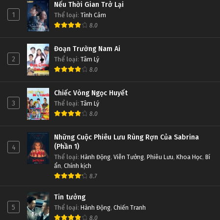
Nếu Thời Gian Trở Lại
1
Thể loại
:
Tình Cảm
8.0
Đoạn Trường Nam Ai
2
Thể loại
:
Tâm Lý
8.0
Chiếc Vòng Ngọc Huyết
3
Thể loại
:
Tâm Lý
8.0
Những Cuộc Phiêu Lưu Rùng Rợn Của Sabrina
(Phần 1)
4
Thể loại
:
Hành Động
,
Viễn Tưởng
,
Phiêu Lưu
,
Khoa Học
,
Bí
ẩn
,
Chính kịch
8.7
Tin tưởng
5
Thể loại
:
Hành Động
,
Chiến Tranh
8.0