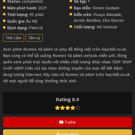
Status:
completed
Số tập:
1
Năm phát hành:
2021
Đạo diễn:
Simon Godwin
Thời lượng:
95 phút
Diễn viên:
Fisayo Akinade
,
Jessie Buckley
,
Ella Dacres
Quốc gia:
Âu Mỹ
Chất lượng:
HD Vietsub
Định dạng:
Phim lẻ
Tình Cảm
Tâm Lý
Xem phim Romeo Và Juliet có phụ đề tiếng việt trên haychill.co.uk.
Bạn cũng có thể tải xuống Romeo Và Juliet vietsub miễn phí, đừng
quên xem phát trực tuyến với nhiều chất lượng khác nhau 720P 360P
240P 480P (nếu có) tùy theo đường truyền của bạn để tiết kiệm
dung lượng internet. Hãy chia sẻ Romeo Và Juliet trên haychill.co.uk
tới mọi người để cùng thưởng thức nhé.
Rating 8.0
Trailer
Xem Phim