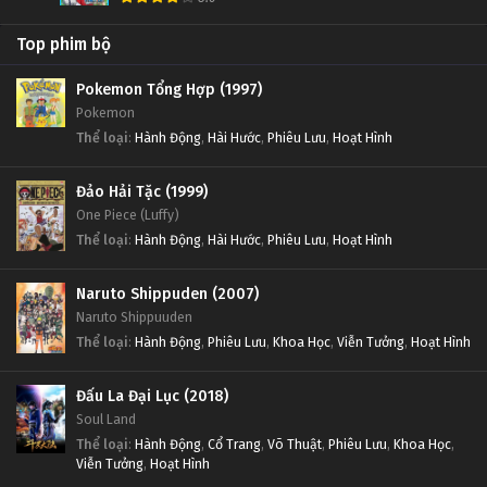
Top phim bộ
Pokemon Tổng Hợp (1997)
Pokemon
Thể loại
:
Hành Động
,
Hài Hước
,
Phiêu Lưu
,
Hoạt Hình
Đảo Hải Tặc (1999)
One Piece (Luffy)
Thể loại
:
Hành Động
,
Hài Hước
,
Phiêu Lưu
,
Hoạt Hình
Naruto Shippuden (2007)
Naruto Shippuuden
Thể loại
:
Hành Động
,
Phiêu Lưu
,
Khoa Học
,
Viễn Tưởng
,
Hoạt Hình
Đấu La Đại Lục (2018)
Soul Land
Thể loại
:
Hành Động
,
Cổ Trang
,
Võ Thuật
,
Phiêu Lưu
,
Khoa Học
,
Viễn Tưởng
,
Hoạt Hình