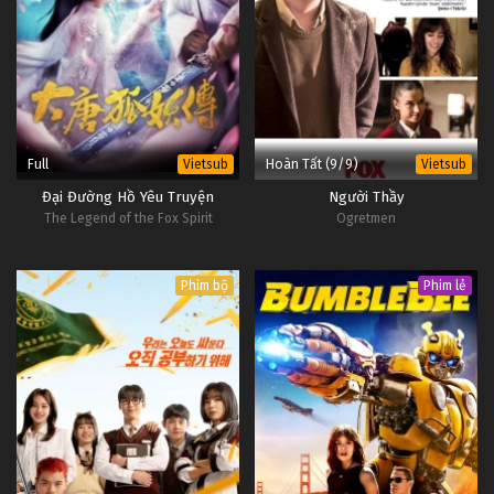
Full
Hoàn Tất (9/9)
Vietsub
Vietsub
Đại Đường Hồ Yêu Truyện
Người Thầy
The Legend of the Fox Spirit
Ogretmen
Phim bộ
Phim lẻ