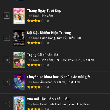
Tháng Ngày Tươi Đẹp
6
Thể loại
:
Tình Cảm
8.0
Đội Đặc Nhiệm Hiện Trường
7
Thể loại
:
Hành Động
,
Tâm Lý
,
Phiêu Lưu
8.0
Trạng Cãi (Phần 13)
8
Thể loại
:
Tình Cảm
,
Hài Hước
,
Phiêu Lưu
,
Gia Đình
8.0
Chuyến xe khoa học kỳ thú: Các múi giờ
9
Thể loại
:
Âm Nhạc
,
Gia Đình
,
Hoạt Hình
8.0
Vua Hải Tặc: Đảo Châu Báu
10
Thể loại
:
Hoạt Hình
,
Hài Hước
,
Phiêu Lưu
,
Bí ẩn
8.0