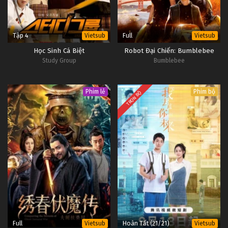
Tập 4
Full
Vietsub
Vietsub
Học Sinh Cá Biệt
Robot Đại Chiến: Bumblebee
Study Group
Bumblebee
Phim lẻ
Phim bộ
TRỌN BỘ
Full
Hoàn Tất (21/21)
Vietsub
Vietsub