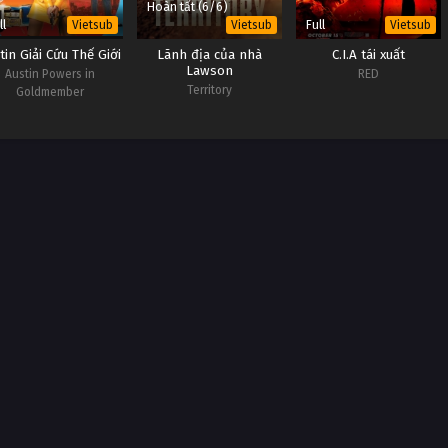
Hoàn tất (6/6)
ll
Full
Vietsub
Vietsub
Vietsub
tin Giải Cứu Thế Giới
Lãnh địa của nhà
C.I.A tái xuất
Lawson
Austin Powers in
RED
Territory
Goldmember