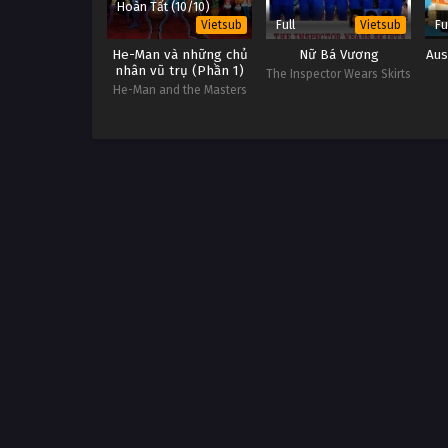
Hoàn Tất (10/10)
Full
Fu
Vietsub
Vietsub
He-Man và những chủ
Nữ Bá Vương
Aus
nhân vũ trụ (Phần 1)
The Inspector Wears Skirts
He-Man and the Masters
of the Universe (Season 1)