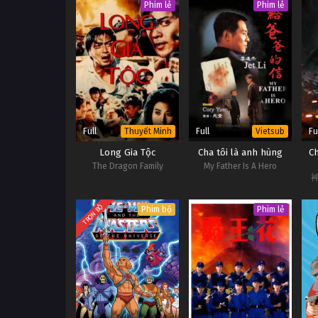
Phim lẻ
Phim lẻ
Full
Full
Fu
Thuyết Minh
Vietsub
Long Gia Tộc
Cha tôi là anh hùng
Ch
The Dragon Family
My Father Is A Hero
TRỌN BỘ
Phim bộ
Phim lẻ