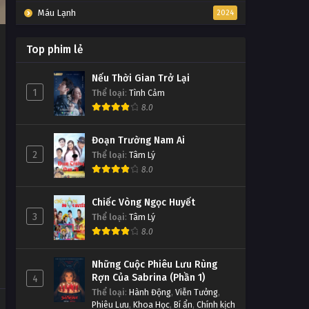
Máu Lạnh
2024
Top phim lẻ
Nếu Thời Gian Trở Lại
1
Thể loại
:
Tình Cảm
8.0
Đoạn Trường Nam Ai
2
Thể loại
:
Tâm Lý
8.0
Chiếc Vòng Ngọc Huyết
3
Thể loại
:
Tâm Lý
8.0
Những Cuộc Phiêu Lưu Rùng
Rợn Của Sabrina (Phần 1)
4
Thể loại
:
Hành Động
,
Viễn Tưởng
,
Phiêu Lưu
,
Khoa Học
,
Bí ẩn
,
Chính kịch