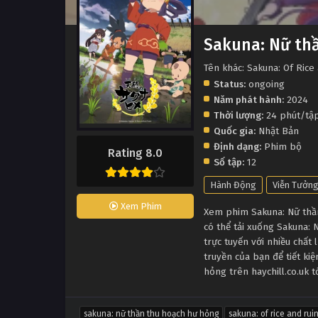
Sakuna: Nữ th
Tên khác: Sakuna: Of Rice
Status:
ongoing
Năm phát hành:
2024
Thời lượng:
24 phút/tậ
Quốc gia:
Nhật Bản
Định dạng:
Phim bộ
Rating 8.0
Số tập:
12
Hành Động
Viễn Tưởn
Xem Phim
Xem phim Sakuna: Nữ thần 
có thể tải xuống Sakuna:
trực tuyến với nhiều chấ
truyền của bạn để tiết ki
hỏng trên haychill.co.uk 
sakuna: nữ thần thu hoạch hư hỏng
sakuna: of rice and rui