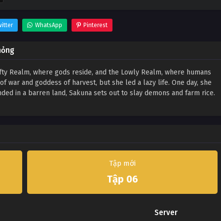
itter
WhatsApp
Pinterest
hỏng
 Lofty Realm, where gods reside, and the Lowly Realm, where humans
f war and goddess of harvest, but she led a lazy life. One day, she
nded in a barren land, Sakuna sets out to slay demons and farm rice.
Tập mới
Tập 06
Server