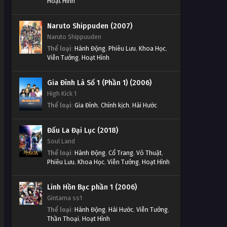
Hoạt Hình
Naruto Shippuden (2007)
Naruto Shippuuden
Thể loại
:
Hành Động
,
Phiêu Lưu
,
Khoa Học
,
Viễn Tưởng
,
Hoạt Hình
Gia Đình Là Số 1 (Phần 1) (2006)
High Kick 1
Thể loại
:
Gia Đình
,
Chính kịch
,
Hài Hước
Đấu La Đại Lục (2018)
Soul Land
Thể loại
:
Hành Động
,
Cổ Trang
,
Võ Thuật
,
Phiêu Lưu
,
Khoa Học
,
Viễn Tưởng
,
Hoạt Hình
Linh Hồn Bạc phần 1 (2006)
Gintama ss1
Thể loại
:
Hành Động
,
Hài Hước
,
Viễn Tưởng
,
Thần Thoại
,
Hoạt Hình