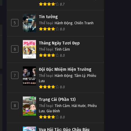
8.7
Tin tưởng
5
Thể loại
:
Hành Động
,
Chiến Tranh
8.0
Tháng Ngày Tươi Đẹp
6
Thể loại
:
Tình Cảm
8.0
Đội Đặc Nhiệm Hiện Trường
7
Thể loại
:
Hành Động
,
Tâm Lý
,
Phiêu
Lưu
8.0
Trạng Cãi (Phần 13)
8
Thể loại
:
Tình Cảm
,
Hài Hước
,
Phiêu
Lưu
,
Gia Đình
8.0
Vua Hải Tặc: Đảo Châu Báu