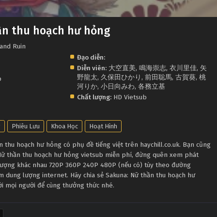
ần thu hoạch hư hỏng
 and Ruin
Đạo diễn:
Diễn viên:
大空直美
,
鳴海崇志
,
衣川里佳
,
矢
野龍太
,
久保田ひかり
,
前田聡馬
,
古賀葵
,
桃
p
河りか
,
小日向みわ
,
各務立基
Chất lượng:
HD Vietsub
g
Phiêu Lưu
Khoa Học
Hoạt Hình
thu hoạch hư hỏng có phụ đề tiếng việt trên haychill.co.uk. Bạn cũng
 Nữ thần thu hoạch hư hỏng vietsub miễn phí, đừng quên xem phát
t lượng khác nhau 720P 360P 240P 480P (nếu có) tùy theo đường
ệm dung lượng internet. Hãy chia sẻ Sakuna: Nữ thần thu hoạch hư
tới mọi người để cùng thưởng thức nhé.
n