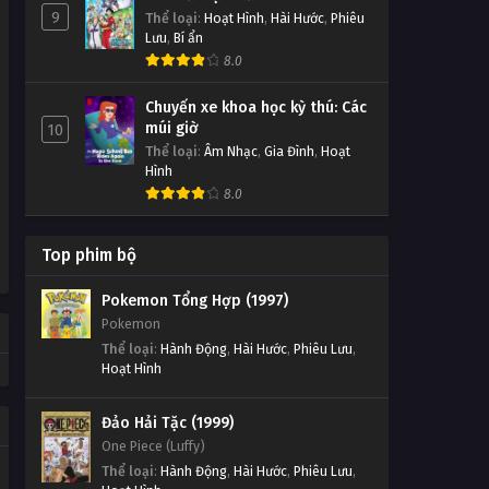
9
Thể loại
:
Hoạt Hình
,
Hài Hước
,
Phiêu
Lưu
,
Bí ẩn
8.0
Chuyến xe khoa học kỳ thú: Các
múi giờ
10
Thể loại
:
Âm Nhạc
,
Gia Đình
,
Hoạt
Hình
8.0
Top phim bộ
Pokemon Tổng Hợp (1997)
Pokemon
Thể loại
:
Hành Động
,
Hài Hước
,
Phiêu Lưu
,
Hoạt Hình
Đảo Hải Tặc (1999)
One Piece (Luffy)
Thể loại
:
Hành Động
,
Hài Hước
,
Phiêu Lưu
,