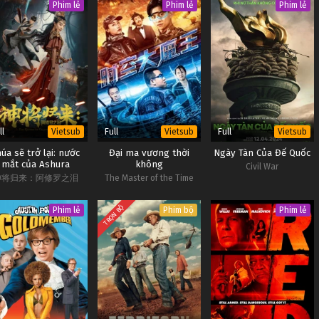
Phim lẻ
Phim lẻ
Phim lẻ
ll
Full
Full
Vietsub
Vietsub
Vietsub
úa sẽ trở lại: nước
Đại ma vương thời
Ngày Tàn Của Đế Quốc
mắt của Ashura
không
Civil War
神将归来：阿修罗之泪
The Master of the Time
and Space
TRỌN BỘ
Phim lẻ
Phim bộ
Phim lẻ