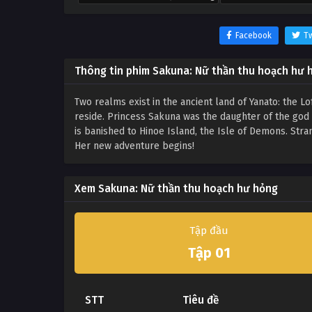
Facebook
Tw
Thông tin phim Sakuna: Nữ thần thu hoạch hư 
Two realms exist in the ancient land of Yanato: the
reside. Princess Sakuna was the daughter of the god o
is banished to Hinoe Island, the Isle of Demons. Stra
Her new adventure begins!
Xem Sakuna: Nữ thần thu hoạch hư hỏng
Tập đầu
Tập 01
STT
Tiêu đề