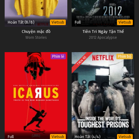
Hoàn Tất (8/8)
Full
Vietsub
Vietsub
Chuyện mặc đồ
Tiên Tri Ngày Tận Thế
Worn Stories
2012 Apocalypse
Phim lẻ
Phim bộ
TRỌN BỘ
Full
Hoàn Tất (4/4)
Vietsub
Vietsub