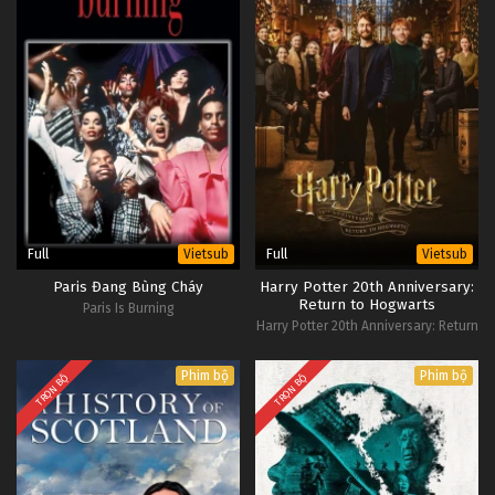
Full
Full
Vietsub
Vietsub
Paris Đang Bùng Cháy
Harry Potter 20th Anniversary:
Return to Hogwarts
Paris Is Burning
Harry Potter 20th Anniversary: Return
to Hogwarts
Phim bộ
Phim bộ
TRỌN BỘ
TRỌN BỘ