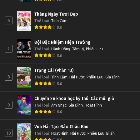
Tháng Ngày Tươi Đẹp
6
Thể loại
:
Tình Cảm
8.0
Đội Đặc Nhiệm Hiện Trường
7
Thể loại
:
Hành Động
,
Tâm Lý
,
Phiêu Lưu
8.0
Trạng Cãi (Phần 13)
8
Thể loại
:
Tình Cảm
,
Hài Hước
,
Phiêu Lưu
,
Gia Đình
8.0
Chuyến xe khoa học kỳ thú: Các múi giờ
9
Thể loại
:
Âm Nhạc
,
Gia Đình
,
Hoạt Hình
8.0
Vua Hải Tặc: Đảo Châu Báu
10
Thể loại
:
Hoạt Hình
,
Hài Hước
,
Phiêu Lưu
,
Bí ẩn
8.0