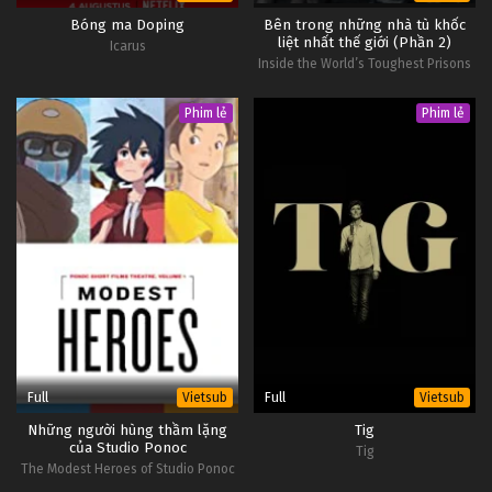
Bóng ma Doping
Bên trong những nhà tù khốc
liệt nhất thế giới (Phần 2)
Icarus
Inside the World’s Toughest Prisons
(Season 2)
Phim lẻ
Phim lẻ
Full
Full
Vietsub
Vietsub
Những người hùng thầm lặng
Tig
của Studio Ponoc
Tig
The Modest Heroes of Studio Ponoc