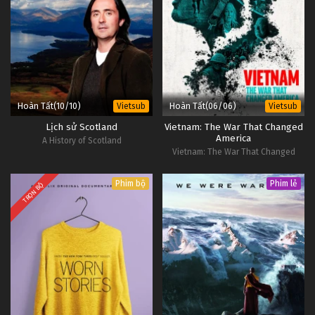
Hoàn Tất(10/10)
Hoàn Tất(06/06)
Vietsub
Vietsub
Lịch sử Scotland
Vietnam: The War That Changed
America
A History of Scotland
Vietnam: The War That Changed
America
Phim bộ
Phim lẻ
TRỌN BỘ