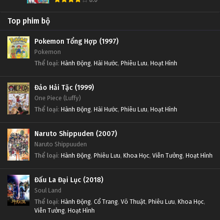
Top phim bộ
Pokemon Tổng Hợp (1997)
Pokemon
Thể loại
:
Hành Động
,
Hài Hước
,
Phiêu Lưu
,
Hoạt Hình
Đảo Hải Tặc (1999)
One Piece (Luffy)
Thể loại
:
Hành Động
,
Hài Hước
,
Phiêu Lưu
,
Hoạt Hình
Naruto Shippuden (2007)
Naruto Shippuuden
Thể loại
:
Hành Động
,
Phiêu Lưu
,
Khoa Học
,
Viễn Tưởng
,
Hoạt Hình
Đấu La Đại Lục (2018)
Soul Land
Thể loại
:
Hành Động
,
Cổ Trang
,
Võ Thuật
,
Phiêu Lưu
,
Khoa Học
,
Viễn Tưởng
,
Hoạt Hình