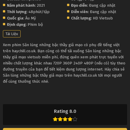
Năm phát hành:
2021
Đạo diễn:
Đang cập nhật
Thời lượng:
48phút/tập
Diễn viên:
Đang cập nhật
Quốc gia:
Âu Mỹ
Chất lượng:
HD Vietsub
Định dạng:
Phim bộ
Tài Liệu
Xem phim Săn lùng những bậc thầy giả mạo có phụ đề tiếng việt
trên haychill.co.uk. Bạn cũng có thể tải xuống Săn lùng những bậc
thầy giả mạo vietsub miễn phí, đừng quên xem phát trực tuyến với
nhiều chất lượng khác nhau 720P 360P 240P 480P (nếu có) tùy theo
đường truyền của bạn để tiết kiệm dung lượng internet. Hãy chia sẻ
Săn lùng những bậc thầy giả mạo trên haychill.co.uk tới mọi người
để cùng thưởng thức nhé.
Rating 8.0