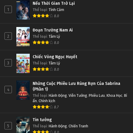
Nếu Thời Gian Trở Lại
1
Thể loại
:
Tình Cảm
8.0
Đoạn Trường Nam Ai
2
Thể loại
:
Tâm Lý
8.0
Chiếc Vòng Ngọc Huyết
3
Thể loại
:
Tâm Lý
8.0
Những Cuộc Phiêu Lưu Rùng Rợn Của Sabrina
(Phần 1)
4
Thể loại
:
Hành Động
,
Viễn Tưởng
,
Phiêu Lưu
,
Khoa Học
,
Bí
ẩn
,
Chính kịch
8.7
Tin tưởng
5
Thể loại
:
Hành Động
,
Chiến Tranh
8.0