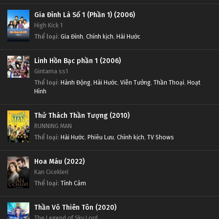
Gia Đình Là Số 1 (Phần 1) (2006)
High Kick 1
Thể loại
:
Gia Đình
,
Chính kịch
,
Hài Hước
Linh Hồn Bạc phần 1 (2006)
Gintama ss1
Thể loại
:
Hành Động
,
Hài Hước
,
Viễn Tưởng
,
Thần Thoại
,
Hoạt
Hình
Thử Thách Thần Tượng (2010)
RUNNING MAN
Thể loại
:
Hài Hước
,
Phiêu Lưu
,
Chính kịch
,
TV Shows
Hoa Máu (2022)
Kan Cicekleri
Thể loại
:
Tình Cảm
Thần Võ Thiên Tôn (2020)
The Legend of Sky Lord