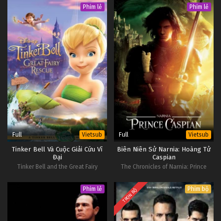
Phim lẻ
Phim lẻ
Full
Full
Vietsub
Vietsub
Tinker Bell Và Cuộc Giải Cứu Vĩ
Biên Niên Sử Narnia: Hoàng Tử
Đại
Caspian
Tinker Bell and the Great Fairy
The Chronicles of Narnia: Prince
Rescue
Caspian
Phim lẻ
Phim bộ
TRỌN BỘ