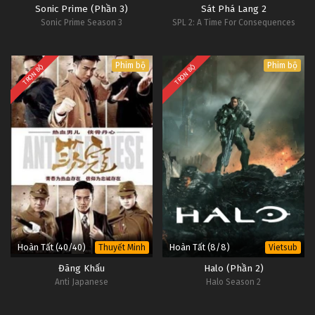
Sonic Prime (Phần 3)
Sát Phá Lang 2
Sonic Prime Season 3
SPL 2: A Time For Consequences
Phim bộ
Phim bộ
TRỌN BỘ
TRỌN BỘ
Hoàn Tất (40/40)
Hoàn Tất (8/8)
Thuyết Minh
Vietsub
Đãng Khấu
Halo (Phần 2)
Anti Japanese
Halo Season 2