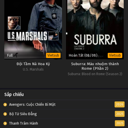
Full
Hoàn Tất (08/08)
Vietsub
Vietsub
Đội Tầm Nã Hoa Kỳ
Suburra: Máu nhuộm thành
Rome (Phần 2)
U.S. Marshals
Suburra: Blood on Rome (Season 2)
Sắp chiếu
Avengers: Cuộc Chiến Bí Mật
2026
Bộ Tứ Siêu Đẳng
2025
Thanh Trâm Hành
2025