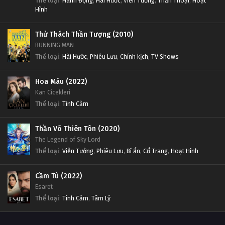
Thể loại
:
Hành Động
,
Hài Hước
,
Viễn Tưởng
,
Thần Thoại
,
Hoạt
Hình
Thử Thách Thần Tượng (2010)
RUNNING MAN
Thể loại
:
Hài Hước
,
Phiêu Lưu
,
Chính kịch
,
TV Shows
Hoa Máu (2022)
Kan Cicekleri
Thể loại
:
Tình Cảm
Thần Võ Thiên Tôn (2020)
The Legend of Sky Lord
Thể loại
:
Viễn Tưởng
,
Phiêu Lưu
,
Bí ẩn
,
Cổ Trang
,
Hoạt Hình
Cầm Tù (2022)
Esaret
Thể loại
:
Tình Cảm
,
Tâm Lý