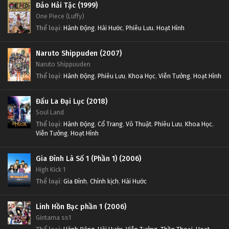
Đảo Hải Tặc (1999)
One Piece (Luffy)
Thể loại
:
Hành Động
,
Hài Hước
,
Phiêu Lưu
,
Hoạt Hình
Naruto Shippuden (2007)
Naruto Shippuuden
Thể loại
:
Hành Động
,
Phiêu Lưu
,
Khoa Học
,
Viễn Tưởng
,
Hoạt Hình
Đấu La Đại Lục (2018)
Soul Land
Thể loại
:
Hành Động
,
Cổ Trang
,
Võ Thuật
,
Phiêu Lưu
,
Khoa Học
,
Viễn Tưởng
,
Hoạt Hình
Gia Đình Là Số 1 (Phần 1) (2006)
High Kick 1
Thể loại
:
Gia Đình
,
Chính kịch
,
Hài Hước
Linh Hồn Bạc phần 1 (2006)
Gintama ss1