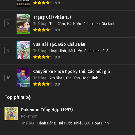
8.0
Trạng Cãi (Phần 13)
8
Thể loại
:
Tình Cảm
,
Hài Hước
,
Phiêu Lưu
,
Gia Đình
8.0
Vua Hải Tặc: Đảo Châu Báu
9
Thể loại
:
Hoạt Hình
,
Hài Hước
,
Phiêu Lưu
,
Bí ẩn
8.0
Chuyến xe khoa học kỳ thú: Các múi giờ
10
Thể loại
:
Âm Nhạc
,
Gia Đình
,
Hoạt Hình
8.0
Top phim bộ
Pokemon Tổng Hợp (1997)
Pokemon
Thể loại
:
Hành Động
,
Hài Hước
,
Phiêu Lưu
,
Hoạt Hình