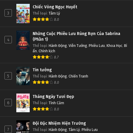
Chiếc Vòng Ngọc Huyết
3
Thể loại
:
Tâm Lý
8.0
Những Cuộc Phiêu Lưu Rùng Rợn Của Sabrina
(Phần 1)
4
Thể loại
:
Hành Động
,
Viễn Tưởng
,
Phiêu Lưu
,
Khoa Học
,
Bí
ẩn
,
Chính kịch
8.7
Tin tưởng
5
Thể loại
:
Hành Động
,
Chiến Tranh
8.0
Tháng Ngày Tươi Đẹp
6
Thể loại
:
Tình Cảm
8.0
Đội Đặc Nhiệm Hiện Trường
7
Thể loại
:
Hành Động
,
Tâm Lý
,
Phiêu Lưu