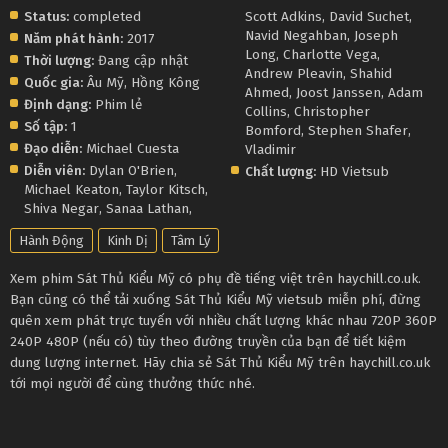
Status:
completed
Scott Adkins
,
David Suchet
,
Navid Negahban
,
Joseph
Năm phát hành:
2017
Long
,
Charlotte Vega
,
Thời lượng:
Đang cập nhật
Andrew Pleavin
,
Shahid
Quốc gia:
Âu Mỹ
,
Hồng Kông
Ahmed
,
Joost Janssen
,
Adam
Định dạng:
Phim lẻ
Collins
,
Christopher
Số tập:
1
Bomford
,
Stephen Shafer
,
Đạo diễn:
Michael Cuesta
Vladimir
Diễn viên:
Dylan O'Brien
,
Chất lượng:
HD Vietsub
Michael Keaton
,
Taylor Kitsch
,
Shiva Negar
,
Sanaa Lathan
,
Hành Động
Kinh Dị
Tâm Lý
Xem phim Sát Thủ Kiểu Mỹ có phụ đề tiếng việt trên haychill.co.uk.
Bạn cũng có thể tải xuống Sát Thủ Kiểu Mỹ vietsub miễn phí, đừng
quên xem phát trực tuyến với nhiều chất lượng khác nhau 720P 360P
240P 480P (nếu có) tùy theo đường truyền của bạn để tiết kiệm
dung lượng internet. Hãy chia sẻ Sát Thủ Kiểu Mỹ trên haychill.co.uk
tới mọi người để cùng thưởng thức nhé.