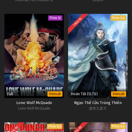
12
SPY x FAMILY Tập 12
OP -
Vietsub
#1
Phim lẻ
Phim bộ
TRỌN BỘ
11
SPY x FAMILY Tập 11
OP -
Vietsub
#1
Full
Hoàn Tất (12/12)
Vietsub
Vietsub
Lone Wolf McQuade
Ngạo Thế Cửu Trùng Thiên
Lone Wolf McQuade
傲世九重天
Phim bộ
Phim bộ
TRỌN BỘ
TRỌN BỘ