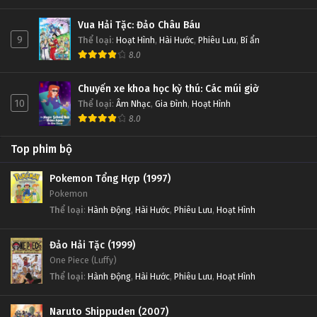
Vua Hải Tặc: Đảo Châu Báu
9
Thể loại
:
Hoạt Hình
,
Hài Hước
,
Phiêu Lưu
,
Bí ẩn
8.0
Chuyến xe khoa học kỳ thú: Các múi giờ
10
Thể loại
:
Âm Nhạc
,
Gia Đình
,
Hoạt Hình
8.0
Top phim bộ
Pokemon Tổng Hợp (1997)
Pokemon
Thể loại
:
Hành Động
,
Hài Hước
,
Phiêu Lưu
,
Hoạt Hình
Đảo Hải Tặc (1999)
One Piece (Luffy)
Thể loại
:
Hành Động
,
Hài Hước
,
Phiêu Lưu
,
Hoạt Hình
Naruto Shippuden (2007)