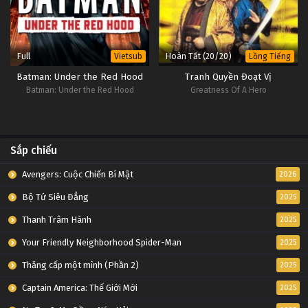
Full
Hoàn Tất (20/20)
Vietsub
Lồng Tiếng
Batman: Under the Red Hood
Tranh Quyền Đoạt Vị
Batman: Under the Red Hood
Greatness Of A Hero
Sắp chiếu
Avengers: Cuộc Chiến Bí Mật
2026
Bộ Tứ Siêu Đẳng
2025
Thanh Trâm Hành
2025
Your Friendly Neighborhood Spider-Man
2025
Thăng cấp một mình (Phần 2)
2025
Captain America: Thế Giới Mới
2025