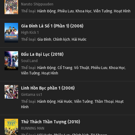
Naruto Shippuuden
Thể loại
:
Hành Động
,
Phiêu Lưu
,
Khoa Học
,
Viễn Tưởng
,
Hoạt Hình
Gia Đình Là Số 1 (Phần 1) (2006)
High Kick 1
Thể loại
:
Gia Đình
,
Chính kịch
,
Hài Hước
Đấu La Đại Lục (2018)
Soul Land
Thể loại
:
Hành Động
,
Cổ Trang
,
Võ Thuật
,
Phiêu Lưu
,
Khoa Học
,
Viễn Tưởng
,
Hoạt Hình
Linh Hồn Bạc phần 1 (2006)
Gintama ss1
Thể loại
:
Hành Động
,
Hài Hước
,
Viễn Tưởng
,
Thần Thoại
,
Hoạt
Hình
Thử Thách Thần Tượng (2010)
RUNNING MAN