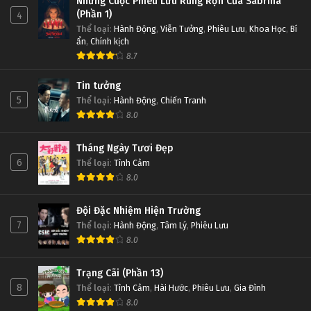
Những Cuộc Phiêu Lưu Rùng Rợn Của Sabrina
(Phần 1)
4
Thể loại
:
Hành Động
,
Viễn Tưởng
,
Phiêu Lưu
,
Khoa Học
,
Bí
ẩn
,
Chính kịch
8.7
Tin tưởng
5
Thể loại
:
Hành Động
,
Chiến Tranh
8.0
Tháng Ngày Tươi Đẹp
6
Thể loại
:
Tình Cảm
8.0
Đội Đặc Nhiệm Hiện Trường
7
Thể loại
:
Hành Động
,
Tâm Lý
,
Phiêu Lưu
8.0
Trạng Cãi (Phần 13)
8
Thể loại
:
Tình Cảm
,
Hài Hước
,
Phiêu Lưu
,
Gia Đình
8.0