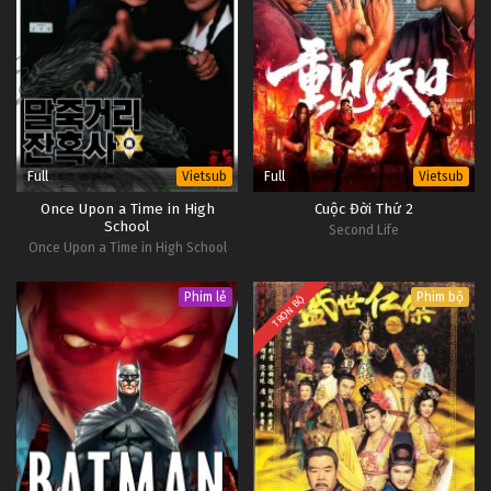
Full
Full
Vietsub
Vietsub
Once Upon a Time in High
Cuộc Đời Thứ 2
School
Second Life
Once Upon a Time in High School
Phim lẻ
Phim bộ
TRỌN BỘ