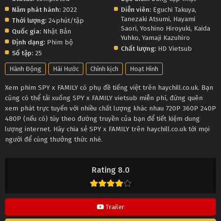
Năm phát hành:
2022
Diễn viên:
Eguchi Takuya
,
Tanezaki Atsumi
,
Hayami
Thời lượng:
24phút/tập
Saori
,
Yoshino Hiroyuki
,
Kaida
Quốc gia:
Nhật Bản
Yuhko
,
Yamaji Kazuhiro
Định dạng:
Phim bộ
Chất lượng:
HD Vietsub
Số tập:
25
Hành Động
Hài Hước
Chính kịch
Hoạt Hình
Xem phim SPY x FAMILY có phụ đề tiếng việt trên haychill.co.uk. Bạn
cũng có thể tải xuống SPY x FAMILY vietsub miễn phí, đừng quên
xem phát trực tuyến với nhiều chất lượng khác nhau 720P 360P 240P
480P (nếu có) tùy theo đường truyền của bạn để tiết kiệm dung
lượng internet. Hãy chia sẻ SPY x FAMILY trên haychill.co.uk tới mọi
người để cùng thưởng thức nhé.
Rating 8.0
Trailer