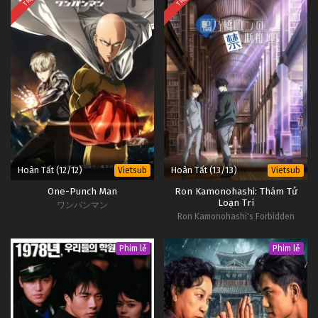
Hoàn Tất (12/12)
Hoàn Tất (13/13)
Vietsub
Vietsub
One-Punch Man
Ron Kamonohashi: Thám Tử
Loạn Trí
ワンパンマン
Ron Kamonohashi's Forbidden
Deductions
Phim lẻ
Phim lẻ