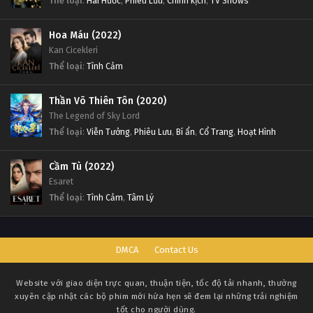
Thể loại
:
Hài Hước
,
Phiêu Lưu
,
Chính kịch
,
TV Shows
Hoa Máu (2022)
Kan Cicekleri
Thể loại
:
Tình Cảm
Thần Võ Thiên Tôn (2020)
The Legend of Sky Lord
Thể loại
:
Viễn Tưởng
,
Phiêu Lưu
,
Bí ẩn
,
Cổ Trang
,
Hoạt Hình
Cầm Tù (2022)
Esaret
Thể loại
:
Tình Cảm
,
Tâm Lý
DMCA
Contact Us
Website với giao diện trực quan, thuận tiện, tốc độ tải nhanh, thường
xuyên cập nhật các bộ phim mới hứa hẹn sẽ đem lại những trải nghiệm
tốt cho người dùng.