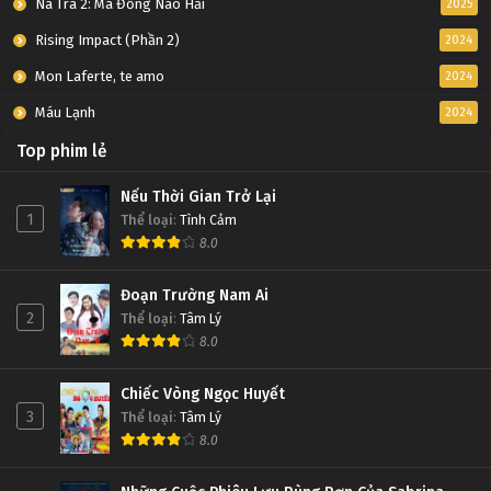
Na Tra 2: Ma Đồng Náo Hải
2025
Rising Impact (Phần 2)
2024
Mon Laferte, te amo
2024
Máu Lạnh
2024
Top phim lẻ
Nếu Thời Gian Trở Lại
1
Thể loại
:
Tình Cảm
8.0
Đoạn Trường Nam Ai
2
Thể loại
:
Tâm Lý
8.0
Chiếc Vòng Ngọc Huyết
3
Thể loại
:
Tâm Lý
8.0