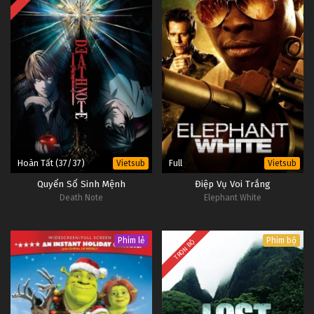
Hoàn Tất (37/37)
Full
Vietsub
Vietsub
Quyển Sổ Sinh Mệnh
Điệp Vụ Voi Trắng
Death Note
Elephant White
Phim lẻ
Phim bộ
TRỌN BỘ