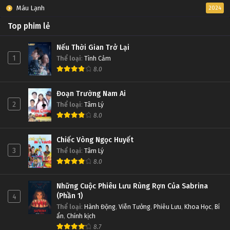
Máu Lạnh
2024
Top phim lẻ
Nếu Thời Gian Trở Lại
1
Thể loại
:
Tình Cảm
8.0
Đoạn Trường Nam Ai
2
Thể loại
:
Tâm Lý
8.0
Chiếc Vòng Ngọc Huyết
3
Thể loại
:
Tâm Lý
8.0
Những Cuộc Phiêu Lưu Rùng Rợn Của Sabrina
(Phần 1)
4
Thể loại
:
Hành Động
,
Viễn Tưởng
,
Phiêu Lưu
,
Khoa Học
,
Bí
ẩn
,
Chính kịch
8.7