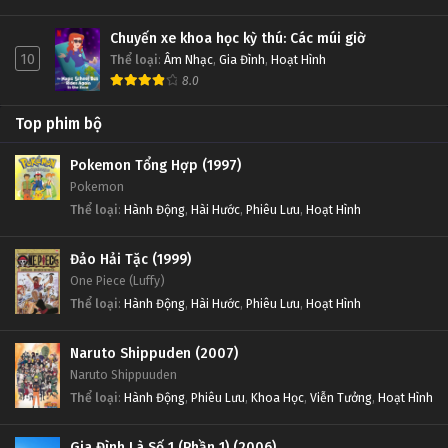
Chuyến xe khoa học kỳ thú: Các múi giờ
10
Thể loại
:
Âm Nhạc
,
Gia Đình
,
Hoạt Hình
8.0
Top phim bộ
Pokemon Tổng Hợp (1997)
Pokemon
Thể loại
:
Hành Động
,
Hài Hước
,
Phiêu Lưu
,
Hoạt Hình
Đảo Hải Tặc (1999)
One Piece (Luffy)
Thể loại
:
Hành Động
,
Hài Hước
,
Phiêu Lưu
,
Hoạt Hình
Naruto Shippuden (2007)
Naruto Shippuuden
Thể loại
:
Hành Động
,
Phiêu Lưu
,
Khoa Học
,
Viễn Tưởng
,
Hoạt Hình
Gia Đình Là Số 1 (Phần 1) (2006)