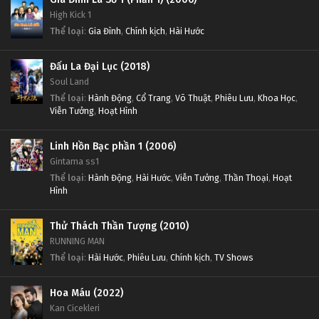
High Kick 1
Thể loại
:
Gia Đình
,
Chính kịch
,
Hài Hước
Đấu La Đại Lục (2018)
Soul Land
Thể loại
:
Hành Động
,
Cổ Trang
,
Võ Thuật
,
Phiêu Lưu
,
Khoa Học
,
Viễn Tưởng
,
Hoạt Hình
Linh Hồn Bạc phần 1 (2006)
Gintama ss1
Thể loại
:
Hành Động
,
Hài Hước
,
Viễn Tưởng
,
Thần Thoại
,
Hoạt
Hình
Thử Thách Thần Tượng (2010)
RUNNING MAN
Thể loại
:
Hài Hước
,
Phiêu Lưu
,
Chính kịch
,
TV Shows
Hoa Máu (2022)
Kan Cicekleri