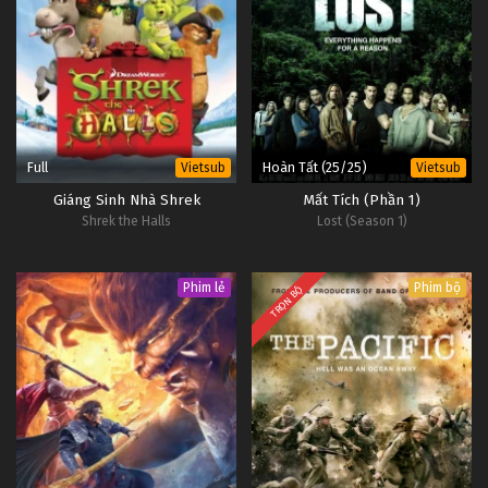
Full
Hoàn Tất (25/25)
Vietsub
Vietsub
Giáng Sinh Nhà Shrek
Mất Tích (Phần 1)
Shrek the Halls
Lost (Season 1)
Phim lẻ
Phim bộ
TRỌN BỘ