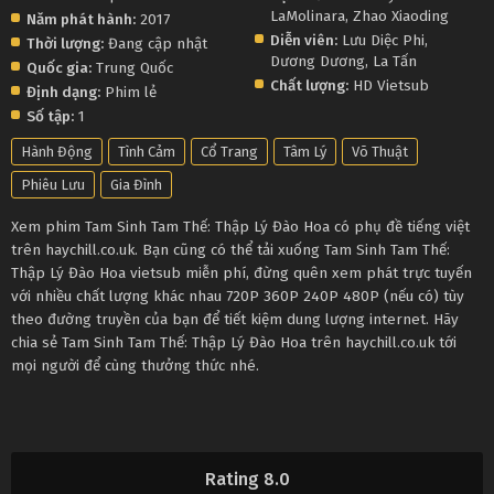
LaMolinara
,
Zhao Xiaoding
Năm phát hành:
2017
Diễn viên:
Lưu Diệc Phi
,
Thời lượng:
Đang cập nhật
Dương Dương
,
La Tấn
Quốc gia:
Trung Quốc
Chất lượng:
HD Vietsub
Định dạng:
Phim lẻ
Số tập:
1
Hành Động
Tình Cảm
Cổ Trang
Tâm Lý
Võ Thuật
Phiêu Lưu
Gia Đình
Xem phim Tam Sinh Tam Thế: Thập Lý Đào Hoa có phụ đề tiếng việt
trên haychill.co.uk. Bạn cũng có thể tải xuống Tam Sinh Tam Thế:
Thập Lý Đào Hoa vietsub miễn phí, đừng quên xem phát trực tuyến
với nhiều chất lượng khác nhau 720P 360P 240P 480P (nếu có) tùy
theo đường truyền của bạn để tiết kiệm dung lượng internet. Hãy
chia sẻ Tam Sinh Tam Thế: Thập Lý Đào Hoa trên haychill.co.uk tới
mọi người để cùng thưởng thức nhé.
Rating 8.0