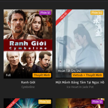
Phim lẻ
Phim bộ
TRỌN BỘ
Hoàn Tất (24/24)
Full
Thuyết Minh
Vietsub + Thuyết Minh
Ranh Giới
Một Mảnh Băng Tâm Tại Ngọc Hồ
Cymbeline
Ice Heart In Jade Pot
Phim bộ
Phim lẻ
TRỌN BỘ