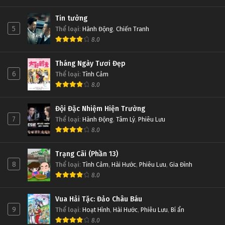
Tin tưởng
5
Thể loại
:
Hành Động
,
Chiến Tranh
8.0
Tháng Ngày Tươi Đẹp
6
Thể loại
:
Tình Cảm
8.0
Đội Đặc Nhiệm Hiện Trường
7
Thể loại
:
Hành Động
,
Tâm Lý
,
Phiêu Lưu
8.0
Trạng Cãi (Phần 13)
8
Thể loại
:
Tình Cảm
,
Hài Hước
,
Phiêu Lưu
,
Gia Đình
8.0
Vua Hải Tặc: Đảo Châu Báu
9
Thể loại
:
Hoạt Hình
,
Hài Hước
,
Phiêu Lưu
,
Bí ẩn
8.0