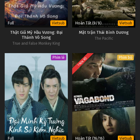
Full
Hoàn Tất (9/9)
Vietsub
Vietsub
Thật Giả Mỹ Hầu Vương: Đại
Mặt trận Thái Bình Dương
Thánh Vô Song
The Pacific
True and False Monkey King
Phim lẻ
Phim bộ
TRỌN BỘ
Full
Hoàn Tất (16/16)
Vietsub
Vietsub