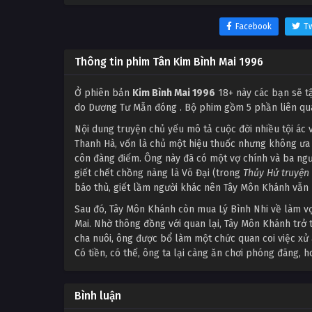
Facebook
Tw
Thông tin phim Tân Kim Bình Mai 1996
Ở phiên bản
Kim Bình Mai 1996
18+ này các bạn sẽ t
do Dương Tư Mẫn đóng . Bộ phim gồm 5 phần liên qua
Nội dung truyện chủ yếu mô tả cuộc đời nhiều tội ác 
Thanh Hà, vốn là chủ một hiệu thuốc nhưng không ưa đ
côn đàng điếm. Ông này đã có một vợ chính và ba ngư
giết chết chồng nàng là Võ Đại (trong
Thủy Hử truyện
báo thù, giết lầm người khác nên Tây Môn Khánh vẫn k
Sau đó, Tây Môn Khánh còn mua Lý Bình Nhi về làm vợ
Mai. Nhờ thông đồng với quan lại, Tây Môn Khánh trở
cha nuôi, ông được bổ làm một chức quan coi việc xử 
Có tiền, có thế, ông ta lại càng ăn chơi phóng đãng,
Bình luận