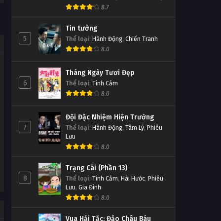
8.7
Tin tưởng
5
Thể loại
:
Hành Động
,
Chiến Tranh
8.0
Tháng Ngày Tươi Đẹp
6
Thể loại
:
Tình Cảm
8.0
Đội Đặc Nhiệm Hiện Trường
7
Thể loại
:
Hành Động
,
Tâm Lý
,
Phiêu
Lưu
8.0
Trạng Cãi (Phần 13)
8
Thể loại
:
Tình Cảm
,
Hài Hước
,
Phiêu
Lưu
,
Gia Đình
8.0
Vua Hải Tặc: Đảo Châu Báu