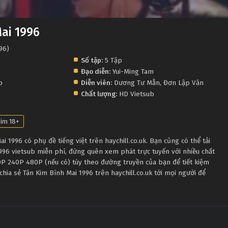
ai 1996
996)
Số tập:
5 Tập
Đạo diễn:
Yui-Ming Tam
p
Diễn viên:
Dương Tư Mẫn
,
Đơn Lập Văn
Chất lượng:
HD Vietsub
im 18+
 1996 có phụ đề tiếng việt trên haychill.co.uk. Bạn cũng có thể tải
996 vietsub miễn phí, đừng quên xem phát trực tuyến với nhiều chất
P 240P 480P (nếu có) tùy theo đường truyền của bạn để tiết kiệm
chia sẻ Tân Kim Bình Mai 1996 trên haychill.co.uk tới mọi người để