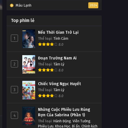
Máu Lạnh
2024
Top phim lẻ
Nếu Thời Gian Trở Lại
1
Thể loại
:
Tình Cảm
8.0
Đoạn Trường Nam Ai
2
Thể loại
:
Tâm Lý
8.0
Chiếc Vòng Ngọc Huyết
3
Thể loại
:
Tâm Lý
8.0
Những Cuộc Phiêu Lưu Rùng
Rợn Của Sabrina (Phần 1)
4
Thể loại
:
Hành Động
,
Viễn Tưởng
,
Phiêu Lưu
,
Khoa Học
,
Bí ẩn
,
Chính kịch