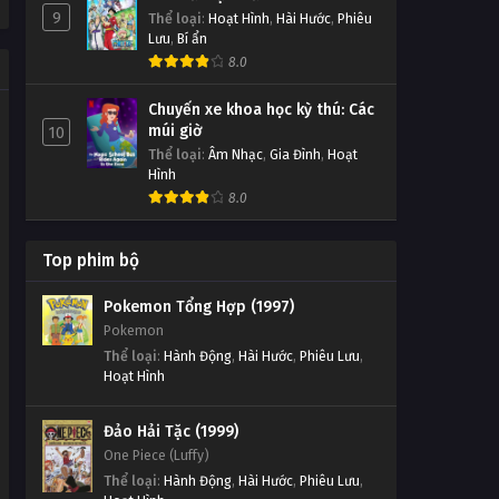
9
Thể loại
:
Hoạt Hình
,
Hài Hước
,
Phiêu
Lưu
,
Bí ẩn
8.0
Chuyến xe khoa học kỳ thú: Các
múi giờ
10
Thể loại
:
Âm Nhạc
,
Gia Đình
,
Hoạt
Hình
8.0
Top phim bộ
Pokemon Tổng Hợp (1997)
Pokemon
Thể loại
:
Hành Động
,
Hài Hước
,
Phiêu Lưu
,
Hoạt Hình
Đảo Hải Tặc (1999)
One Piece (Luffy)
Thể loại
:
Hành Động
,
Hài Hước
,
Phiêu Lưu
,