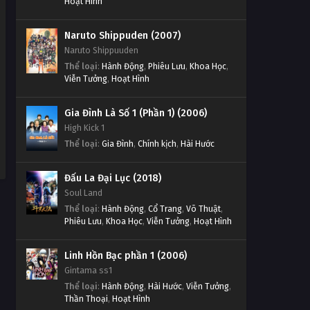
Hoạt Hình
Naruto Shippuden (2007)
Naruto Shippuuden
Thể loại
:
Hành Động
,
Phiêu Lưu
,
Khoa Học
,
Viễn Tưởng
,
Hoạt Hình
Gia Đình Là Số 1 (Phần 1) (2006)
High Kick 1
Thể loại
:
Gia Đình
,
Chính kịch
,
Hài Hước
Đấu La Đại Lục (2018)
Soul Land
Thể loại
:
Hành Động
,
Cổ Trang
,
Võ Thuật
,
Phiêu Lưu
,
Khoa Học
,
Viễn Tưởng
,
Hoạt Hình
Linh Hồn Bạc phần 1 (2006)
Gintama ss1
Thể loại
:
Hành Động
,
Hài Hước
,
Viễn Tưởng
,
Thần Thoại
,
Hoạt Hình