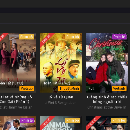
N BỘ
TRỌN BỘ
Phim bộ
Phim bộ
Phim lẻ
àn Tất (13/13)
Hoàn Tất (42/42)
Full
Vietsub
Thuyết Minh
Vietsub
azilet Và Những Cô
Lý Vệ Từ Quan
Giáng sinh ở rạp chiếu
Con Gái (Phần 1)
bóng ngoài trời
Li Wei S Resignation
zilet Hanim ve Kizlari
Christmas at the Drive-In
(Season 1)
TRỌN BỘ
TRỌN BỘ
Phim lẻ
Phim bộ
Phim bộ