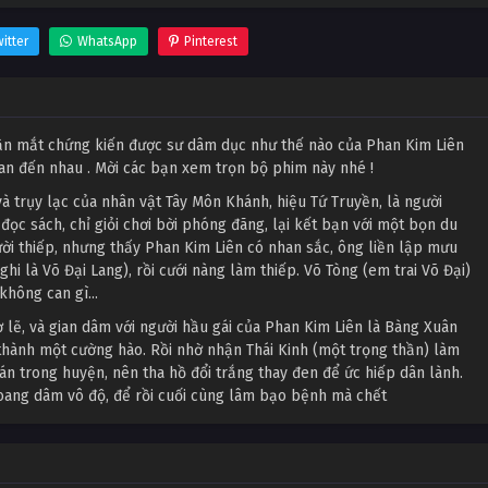
itter
WhatsApp
Pinterest
ận mắt chứng kiến được sư dâm dục như thế nào của Phan Kim Liên
n đến nhau . Mời các bạn xem trọn bộ phim này nhé !
và trụy lạc của nhân vật Tây Môn Khánh, hiệu Tứ Truyền, là người
ọc sách, chỉ giỏi chơi bời phóng đãng, lại kết bạn với một bọn du
ời thiếp, nhưng thấy Phan Kim Liên có nhan sắc, ông liền lập mưu
ghi là Võ Đại Lang), rồi cưới nàng làm thiếp. Võ Tòng (em trai Võ Đại)
hông can gì...
 lẽ, và gian dâm với người hầu gái của Phan Kim Liên là Bàng Xuân
 thành một cường hào. Rồi nhờ nhận Thái Kinh (một trọng thần) làm
án trong huyện, nên tha hồ đổi trắng thay đen để ức hiếp dân lành.
 hoang dâm vô độ, để rồi cuối cùng lâm bạo bệnh mà chết