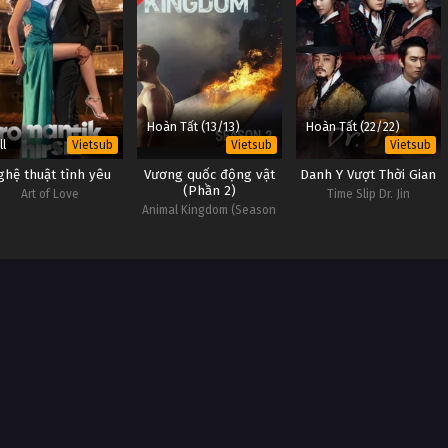
Hoàn Tất (13/13)
Hoàn Tất (22/22)
ll
Vietsub
Vietsub
Vietsub
ghệ thuật tình yêu
Vương quốc động vật
Danh Y Vượt Thời Gian
(Phần 2)
Art of Love
Time Slip Dr. Jin
Animal Kingdom (Season
2)