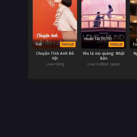
Hoàn Tất (11/11)
Full
Fu
Vietsub
Vietsub
Chuyện Tình Anh Đô
Yêu là mù quáng: Nhật
N
Vật
Bản
Love+Sling
Love is Blind: Japan