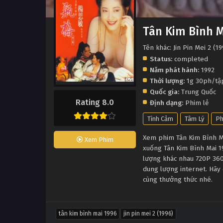
Tân Kim Bình M
Tên khác: Jin Pin Mei 2 (1
Status:
completed
Năm phát hành:
1992
Thời lượng:
1g 30ph/tậ
Quốc gia:
Trung Quốc
Rating 8.0
Định dạng:
Phim lẻ
Tình Cảm
Tâm Lý
Ph
Xem phim Tân Kim Bình Mai
Xem Phim
xuống Tân Kim Bình Mai 1
lượng khác nhau 720P 360
dung lượng internet. Hãy 
cùng thưởng thức nhé.
tân kim bình mai 1996
jin pin mei 2 (1996)