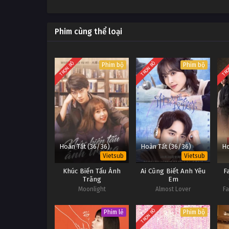
Phim cùng thể loại
TRỌN BỘ
TRỌN BỘ
TRỌ
Phim bộ
Phim bộ
Hoàn Tất (36/36)
Hoàn Tất (36/36)
Ho
Vietsub
Vietsub
Khúc Biến Tấu Ánh
Ai Cũng Biết Anh Yêu
F
Trăng
Em
Moonlight
Almost Lover
Fa
TRỌN BỘ
Phim lẻ
Phim bộ