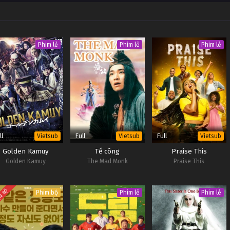
Phim lẻ
Phim lẻ
Phim lẻ
ll
Full
Full
Vietsub
Vietsub
Vietsub
Golden Kamuy
Tế công
Praise This
Golden Kamuy
The Mad Monk
Praise This
N BỘ
Phim bộ
Phim lẻ
Phim lẻ