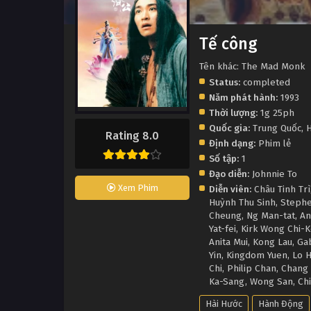
Tế công
Tên khác: The Mad Monk
Status:
completed
Năm phát hành:
1993
Thời lượng:
1g 25ph
Quốc gia:
Trung Quốc
,
H
Rating 8.0
Định dạng:
Phim lẻ
Số tập:
1
Đạo diễn:
Johnnie To
Xem Phim
Diễn viên:
Châu Tinh Trì
Huỳnh Thu Sinh
,
Steph
Cheung
,
Ng Man-tat
,
An
Yat-fei
,
Kirk Wong Chi-
Anita Mui
,
Kong Lau
,
Ga
Yin
,
Kingdom Yuen
,
Lo 
Chi
,
Philip Chan
,
Chang
Ka-Sang
,
Wong San
,
Chi
Hài Hước
Hành Động