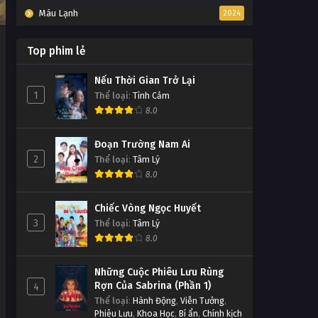
Máu Lạnh
2024
Top phim lẻ
Nếu Thời Gian Trở Lại
1
Thể loại
:
Tình Cảm
8.0
Đoạn Trường Nam Ai
2
Thể loại
:
Tâm Lý
8.0
Chiếc Vòng Ngọc Huyết
3
Thể loại
:
Tâm Lý
8.0
Những Cuộc Phiêu Lưu Rùng
Rợn Của Sabrina (Phần 1)
4
Thể loại
:
Hành Động
,
Viễn Tưởng
,
Phiêu Lưu
,
Khoa Học
,
Bí ẩn
,
Chính kịch