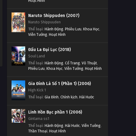
Hoạt Hình
Naruto Shippuden (2007)
Naruto Shippuuden
Thể loại
:
Hành Động
,
Phiêu Lưu
,
Khoa Học
,
Viễn Tưởng
,
Hoạt Hình
Đấu La Đại Lục (2018)
Soul Land
Thể loại
:
Hành Động
,
Cổ Trang
,
Võ Thuật
,
Phiêu Lưu
,
Khoa Học
,
Viễn Tưởng
,
Hoạt Hình
Gia Đình Là Số 1 (Phần 1) (2006)
High Kick 1
Thể loại
:
Gia Đình
,
Chính kịch
,
Hài Hước
Linh Hồn Bạc phần 1 (2006)
Gintama ss1
Thể loại
:
Hành Động
,
Hài Hước
,
Viễn Tưởng
,
Thần Thoại
,
Hoạt Hình