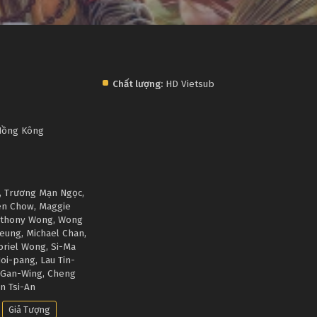
Chất lượng:
HD Vietsub
ồng Kông
,
Trương Mạn Ngọc
,
en Chow
,
Maggie
thony Wong
,
Wong
Keung
,
Michael Chan
,
briel Wong
,
Si-Ma
Hoi-pang
,
Lau Tin-
 Gan-Wing
,
Cheng
n Tsi-An
Giả Tượng