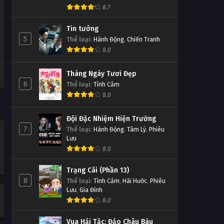
8.7
Tin tưởng
5
Thể loại
:
Hành Động
,
Chiến Tranh
8.0
Tháng Ngày Tươi Đẹp
6
Thể loại
:
Tình Cảm
8.0
Đội Đặc Nhiệm Hiện Trường
7
Thể loại
:
Hành Động
,
Tâm Lý
,
Phiêu
Lưu
8.0
Trạng Cãi (Phần 13)
8
Thể loại
:
Tình Cảm
,
Hài Hước
,
Phiêu
Lưu
,
Gia Đình
8.0
Vua Hải Tặc: Đảo Châu Báu