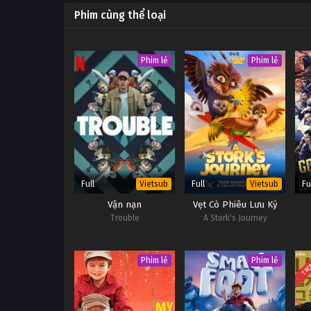
Phim cùng thể loại
Phim lẻ
Phim lẻ
Full
Full
Fu
Vietsub
Vietsub
Vận nạn
Vẹt Cò Phiêu Lưu Ký
Trouble
A Stork's Journey
TRỌ
Phim lẻ
Phim lẻ