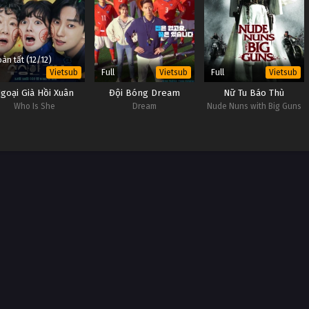
àn tất (12/12)
Full
Full
Vietsub
Vietsub
Vietsub
goại Già Hồi Xuân
Đội Bóng Dream
Nữ Tu Báo Thù
Who Is She
Dream
Nude Nuns with Big Guns