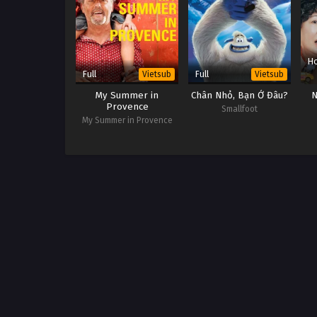
Ho
Full
Full
Vietsub
Vietsub
My Summer in
Chân Nhỏ, Bạn Ở Đâu?
N
Provence
Smallfoot
My Summer in Provence