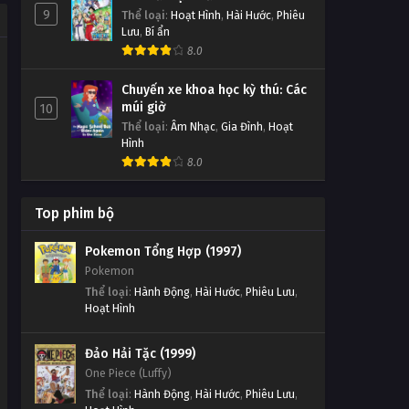
9
Thể loại
:
Hoạt Hình
,
Hài Hước
,
Phiêu
Lưu
,
Bí ẩn
8.0
Chuyến xe khoa học kỳ thú: Các
múi giờ
10
Thể loại
:
Âm Nhạc
,
Gia Đình
,
Hoạt
Hình
8.0
Top phim bộ
Pokemon Tổng Hợp (1997)
Pokemon
Thể loại
:
Hành Động
,
Hài Hước
,
Phiêu Lưu
,
Hoạt Hình
Đảo Hải Tặc (1999)
One Piece (Luffy)
Thể loại
:
Hành Động
,
Hài Hước
,
Phiêu Lưu
,