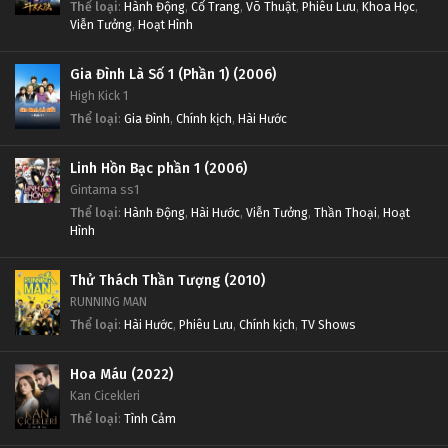
Thể loại
:
Hành Động
,
Cổ Trang
,
Võ Thuật
,
Phiêu Lưu
,
Khoa Học
,
Viễn Tưởng
,
Hoạt Hình
Gia Đình Là Số 1 (Phần 1) (2006)
High Kick 1
Thể loại
:
Gia Đình
,
Chính kịch
,
Hài Hước
Linh Hồn Bạc phần 1 (2006)
Gintama ss1
Thể loại
:
Hành Động
,
Hài Hước
,
Viễn Tưởng
,
Thần Thoại
,
Hoạt
Hình
Thử Thách Thần Tượng (2010)
RUNNING MAN
Thể loại
:
Hài Hước
,
Phiêu Lưu
,
Chính kịch
,
TV Shows
Hoa Máu (2022)
Kan Cicekleri
Thể loại
:
Tình Cảm