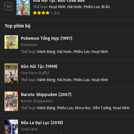
Vua Hải Tặc: Đảo Châu Báu
10
Thể loại
:
Hoạt Hình
,
Hài Hước
,
Phiêu Lưu
,
Bí ẩn
8.0
Top phim bộ
Pokemon Tổng Hợp (1997)
Pokemon
Thể loại
:
Hành Động
,
Hài Hước
,
Phiêu Lưu
,
Hoạt Hình
Đảo Hải Tặc (1999)
One Piece (Luffy)
Thể loại
:
Hành Động
,
Hài Hước
,
Phiêu Lưu
,
Hoạt Hình
Naruto Shippuden (2007)
Naruto Shippuuden
Thể loại
:
Hành Động
,
Phiêu Lưu
,
Khoa Học
,
Viễn Tưởng
,
Hoạt Hình
Đấu La Đại Lục (2018)
Soul Land