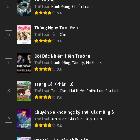
5
Thể loại
:
Hành Động
,
Chiến Tranh
8.0
Tháng Ngày Tươi Đẹp
6
Thể loại
:
Tình Cảm
8.0
Đội Đặc Nhiệm Hiện Trường
7
Thể loại
:
Hành Động
,
Tâm Lý
,
Phiêu Lưu
8.0
Trạng Cãi (Phần 13)
8
Thể loại
:
Tình Cảm
,
Hài Hước
,
Phiêu Lưu
,
Gia Đình
8.0
Chuyến xe khoa học kỳ thú: Các múi giờ
9
Thể loại
:
Âm Nhạc
,
Gia Đình
,
Hoạt Hình
8.0