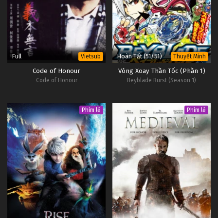
Full
Hoàn Tất (51/51)
Vietsub
Thuyết Minh
Code of Honour
Vòng Xoay Thần Tốc (Phần 1)
Code of Honour
Beyblade Burst (Season 1)
Phim lẻ
Phim lẻ