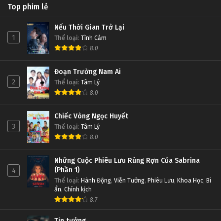
Top phim lẻ
Nếu Thời Gian Trở Lại
1
Thể loại
:
Tình Cảm
8.0
Đoạn Trường Nam Ai
2
Thể loại
:
Tâm Lý
8.0
Chiếc Vòng Ngọc Huyết
3
Thể loại
:
Tâm Lý
8.0
Những Cuộc Phiêu Lưu Rùng Rợn Của Sabrina
(Phần 1)
4
Thể loại
:
Hành Động
,
Viễn Tưởng
,
Phiêu Lưu
,
Khoa Học
,
Bí
ẩn
,
Chính kịch
8.7
Tin tưởng