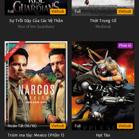
Full
Full
Vietsub
Vietsub
Sự Trỗi Dậy Của Các Vệ Thần
Thời Trung Cổ
Rise of the Guardians
Medieval
Phim bộ
Phim lẻ
TRỌN BỘ
Hoàn Tất (10/10)
Full
Vietsub
Vietsub
Trùm ma túy: Mexico (Phần 1)
Hạt Táo