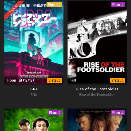
Phim bộ
Phim lẻ
TRỌN BỘ
Hoàn Tất (12/12)
Full
Vietsub
Vietsub
BNA
Rise of the Footsoldier
BNA
Rise of the Footsoldier
Phim lẻ
Phim lẻ