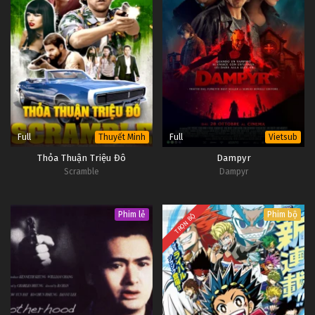
Full
Full
Thuyết Minh
Vietsub
Thỏa Thuận Triệu Đô
Dampyr
Scramble
Dampyr
Phim lẻ
Phim bộ
TRỌN BỘ