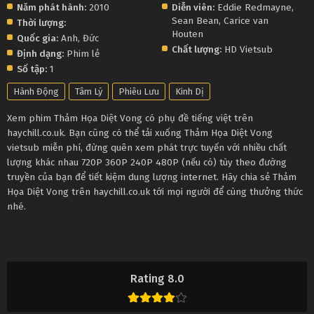
Năm phát hành:
2010
Diễn viên:
Eddie Redmayne
,
Sean Bean
,
Carice van
Thời lượng:
Houten
Quốc gia:
Anh
,
Đức
Chất lượng:
HD Vietsub
Định dạng:
Phim lẻ
Số tập:
1
Hành Động
Tâm Lý
Phiêu Lưu
Kinh Dị
Xem phim Thảm Họa Diệt Vong có phụ đề tiếng việt trên
haychill.co.uk. Bạn cũng có thể tải xuống Thảm Họa Diệt Vong
vietsub miễn phí, đừng quên xem phát trực tuyến với nhiều chất
lượng khác nhau 720P 360P 240P 480P (nếu có) tùy theo đường
truyền của bạn để tiết kiệm dung lượng internet. Hãy chia sẻ Thảm
Họa Diệt Vong trên haychill.co.uk tới mọi người để cùng thưởng thức
nhé.
Rating 8.0