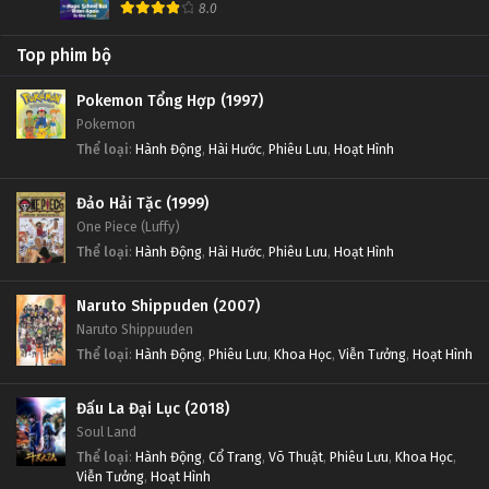
8.0
Top phim bộ
Pokemon Tổng Hợp (1997)
Pokemon
Thể loại
:
Hành Động
,
Hài Hước
,
Phiêu Lưu
,
Hoạt Hình
Đảo Hải Tặc (1999)
One Piece (Luffy)
Thể loại
:
Hành Động
,
Hài Hước
,
Phiêu Lưu
,
Hoạt Hình
Naruto Shippuden (2007)
Naruto Shippuuden
Thể loại
:
Hành Động
,
Phiêu Lưu
,
Khoa Học
,
Viễn Tưởng
,
Hoạt Hình
Đấu La Đại Lục (2018)
Soul Land
Thể loại
:
Hành Động
,
Cổ Trang
,
Võ Thuật
,
Phiêu Lưu
,
Khoa Học
,
Viễn Tưởng
,
Hoạt Hình