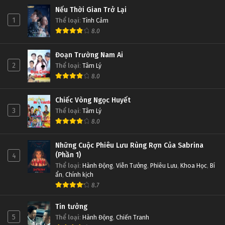
Nếu Thời Gian Trở Lại
1
Thể loại
:
Tình Cảm
8.0
Đoạn Trường Nam Ai
2
Thể loại
:
Tâm Lý
8.0
Chiếc Vòng Ngọc Huyết
3
Thể loại
:
Tâm Lý
8.0
Những Cuộc Phiêu Lưu Rùng Rợn Của Sabrina
(Phần 1)
4
Thể loại
:
Hành Động
,
Viễn Tưởng
,
Phiêu Lưu
,
Khoa Học
,
Bí
ẩn
,
Chính kịch
8.7
Tin tưởng
5
Thể loại
:
Hành Động
,
Chiến Tranh