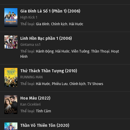
Gia Đình Là Số 1 (Phần 1) (2006)
High Kick 1
Thể loại
:
Gia Đình
,
Chính kịch
,
Hài Hước
Linh Hồn Bạc phần 1 (2006)
Gintama ss1
Thể loại
:
Hành Động
,
Hài Hước
,
Viễn Tưởng
,
Thần Thoại
,
Hoạt
Hình
Thử Thách Thần Tượng (2010)
RUNNING MAN
Thể loại
:
Hài Hước
,
Phiêu Lưu
,
Chính kịch
,
TV Shows
Hoa Máu (2022)
Kan Cicekleri
Thể loại
:
Tình Cảm
Thần Võ Thiên Tôn (2020)