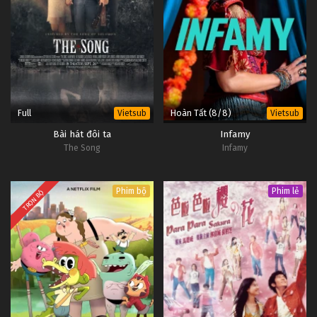
Full
Hoàn Tất (8/8)
Vietsub
Vietsub
Bài hát đôi ta
Infamy
The Song
Infamy
Phim bộ
Phim lẻ
TRỌN BỘ