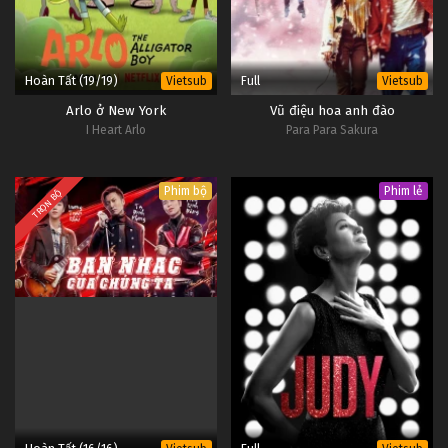
Hoàn Tất (19/19)
Full
Vietsub
Vietsub
Arlo ở New York
Vũ điệu hoa anh đào
I Heart Arlo
Para Para Sakura
Phim bộ
Phim lẻ
TRỌN BỘ