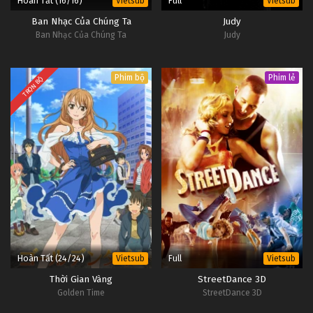
Hoàn Tất (16/16)
Full
Vietsub
Vietsub
Ban Nhạc Của Chúng Ta
Judy
Ban Nhạc Của Chúng Ta
Judy
Phim bộ
Phim lẻ
TRỌN BỘ
Hoàn Tất (24/24)
Full
Vietsub
Vietsub
Thời Gian Vàng
StreetDance 3D
Golden Time
StreetDance 3D