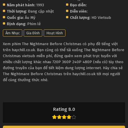
Năm phát hành:
1993
Đạo diễn:
Thời lượng:
Đang cập nhật
Diễn viên:
Quốc gia:
Âu Mỹ
Chất lượng:
HD Vietsub
Định dạng:
Phim lẻ
Âm Nhạc
Gia Đình
Hoạt Hình
Xem phim The Nightmare Before Christmas có phụ đề tiếng việt
trên haychill.co.uk. Bạn cũng có thể tải xuống The Nightmare Before
Christmas vietsub miễn phí, đừng quên xem phát trực tuyến với
nhiều chất lượng khác nhau 720P 360P 240P 480P (nếu có) tùy theo
đường truyền của bạn để tiết kiệm dung lượng internet. Hãy chia sẻ
The Nightmare Before Christmas trên haychill.co.uk tới mọi người
để cùng thưởng thức nhé.
Rating 8.0