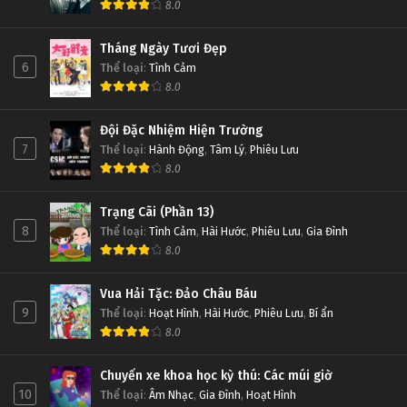
8.0
Tháng Ngày Tươi Đẹp
6
Thể loại
:
Tình Cảm
8.0
Đội Đặc Nhiệm Hiện Trường
7
Thể loại
:
Hành Động
,
Tâm Lý
,
Phiêu Lưu
8.0
Trạng Cãi (Phần 13)
8
Thể loại
:
Tình Cảm
,
Hài Hước
,
Phiêu Lưu
,
Gia Đình
8.0
Vua Hải Tặc: Đảo Châu Báu
9
Thể loại
:
Hoạt Hình
,
Hài Hước
,
Phiêu Lưu
,
Bí ẩn
8.0
Chuyến xe khoa học kỳ thú: Các múi giờ
10
Thể loại
:
Âm Nhạc
,
Gia Đình
,
Hoạt Hình