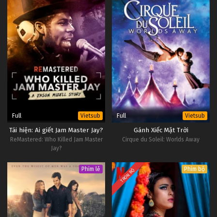
Full
Full
Vietsub
Vietsub
Tái hiện: Ai giết Jam Master Jay?
Gánh Xiếc Mặt Trời
ReMastered: Who Killed Jam Master
Cirque du Soleil: Worlds Away
Jay?
Phim lẻ
Phim bộ
TRỌN BỘ