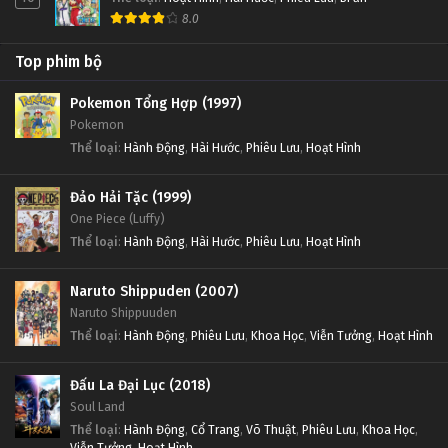
8.0
Top phim bộ
Pokemon Tổng Hợp (1997)
Pokemon
Thể loại
:
Hành Động
,
Hài Hước
,
Phiêu Lưu
,
Hoạt Hình
Đảo Hải Tặc (1999)
One Piece (Luffy)
Thể loại
:
Hành Động
,
Hài Hước
,
Phiêu Lưu
,
Hoạt Hình
Naruto Shippuden (2007)
Naruto Shippuuden
Thể loại
:
Hành Động
,
Phiêu Lưu
,
Khoa Học
,
Viễn Tưởng
,
Hoạt Hình
Đấu La Đại Lục (2018)
Soul Land
Thể loại
:
Hành Động
,
Cổ Trang
,
Võ Thuật
,
Phiêu Lưu
,
Khoa Học
,
Viễn Tưởng
,
Hoạt Hình