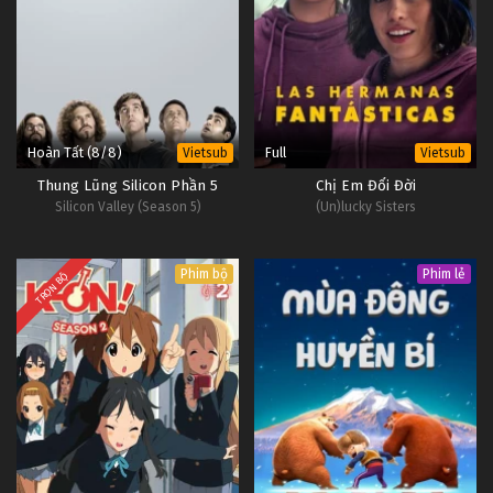
Hoàn Tất (8/8)
Full
Vietsub
Vietsub
Thung Lũng Silicon Phần 5
Chị Em Đổi Đời
Silicon Valley (Season 5)
(Un)lucky Sisters
Phim bộ
Phim lẻ
TRỌN BỘ