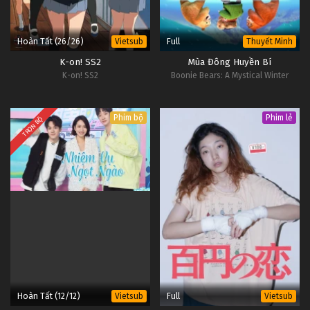
Hoàn Tất (26/26)
Full
Vietsub
Thuyết Minh
K-on! SS2
Mùa Đông Huyền Bí
K-on! SS2
Boonie Bears: A Mystical Winter
Phim bộ
Phim lẻ
TRỌN BỘ
Hoàn Tất (12/12)
Full
Vietsub
Vietsub