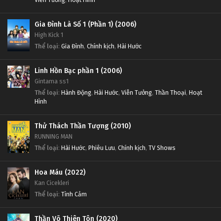
Gia Đình Là Số 1 (Phần 1) (2006)
High Kick 1
Thể loại
:
Gia Đình
,
Chính kịch
,
Hài Hước
Linh Hồn Bạc phần 1 (2006)
Gintama ss1
Thể loại
:
Hành Động
,
Hài Hước
,
Viễn Tưởng
,
Thần Thoại
,
Hoạt
Hình
Thử Thách Thần Tượng (2010)
RUNNING MAN
Thể loại
:
Hài Hước
,
Phiêu Lưu
,
Chính kịch
,
TV Shows
Hoa Máu (2022)
Kan Cicekleri
Thể loại
:
Tình Cảm
Thần Võ Thiên Tôn (2020)