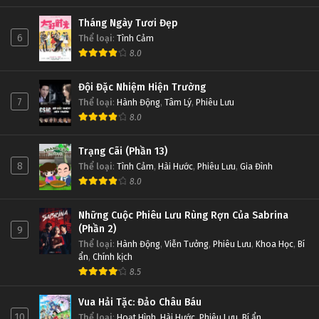
Tháng Ngày Tươi Đẹp
6
Thể loại
:
Tình Cảm
8.0
Đội Đặc Nhiệm Hiện Trường
7
Thể loại
:
Hành Động
,
Tâm Lý
,
Phiêu Lưu
8.0
Trạng Cãi (Phần 13)
8
Thể loại
:
Tình Cảm
,
Hài Hước
,
Phiêu Lưu
,
Gia Đình
8.0
Những Cuộc Phiêu Lưu Rùng Rợn Của Sabrina
(Phần 2)
9
Thể loại
:
Hành Động
,
Viễn Tưởng
,
Phiêu Lưu
,
Khoa Học
,
Bí
ẩn
,
Chính kịch
8.5
Vua Hải Tặc: Đảo Châu Báu
10
Thể loại
:
Hoạt Hình
,
Hài Hước
,
Phiêu Lưu
,
Bí ẩn