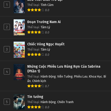
1
Thể loại
:
Tình Cảm
8.0
Đoạn Trường Nam Ai
2
Thể loại
:
Tâm Lý
8.0
Chiếc Vòng Ngọc Huyết
3
Thể loại
:
Tâm Lý
8.0
Những Cuộc Phiêu Lưu Rùng Rợn Của Sabrina
(Phần 1)
4
Thể loại
:
Hành Động
,
Viễn Tưởng
,
Phiêu Lưu
,
Khoa Học
,
Bí
ẩn
,
Chính kịch
8.7
Tin tưởng
5
Thể loại
:
Hành Động
,
Chiến Tranh
8.0