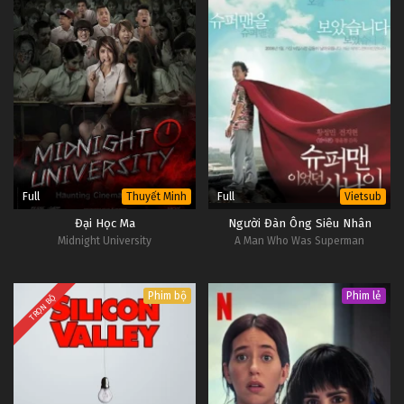
Full
Full
Thuyết Minh
Vietsub
Đại Học Ma
Người Đàn Ông Siêu Nhân
Midnight University
A Man Who Was Superman
Phim bộ
Phim lẻ
TRỌN BỘ