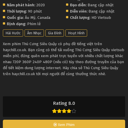
Năm phát hành:
2020
Đạo diễn:
Đang cập nhật
Thời lượng:
90 phút
Diễn viên:
Đang cập nhật
Quốc gia:
Âu Mỹ
,
Canada
Chất lượng:
HD Vietsub
Định dạng:
Phim lẻ
Hài Hước
Âm Nhạc
Gia Đình
Hoạt Hình
Xem phim Thú Cưng Siêu Quậy có phụ đề tiếng việt trên
haychill.co.uk. Bạn cũng có thể tải xuống Thú Cưng Siêu Quậy vietsub
miễn phí, đừng quên xem phát trực tuyến với nhiều chất lượng khác
nhau 720P 360P 240P 480P (nếu có) tùy theo đường truyền của bạn
để tiết kiệm dung lượng internet. Hãy chia sẻ Thú Cưng Siêu Quậy
trên haychill.co.uk tới mọi người để cùng thưởng thức nhé.
Rating 8.0
Xem Phim