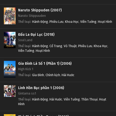
Naruto Shippuden (2007)
Naruto Shippuuden
Thể loại
:
Hành Động
,
Phiêu Lưu
,
Khoa Học
,
Viễn Tưởng
,
Hoạt Hình
Đấu La Đại Lục (2018)
Soul Land
Thể loại
:
Hành Động
,
Cổ Trang
,
Võ Thuật
,
Phiêu Lưu
,
Khoa Học
,
Viễn Tưởng
,
Hoạt Hình
Gia Đình Là Số 1 (Phần 1) (2006)
High Kick 1
Thể loại
:
Gia Đình
,
Chính kịch
,
Hài Hước
Linh Hồn Bạc phần 1 (2006)
Gintama ss1
Thể loại
:
Hành Động
,
Hài Hước
,
Viễn Tưởng
,
Thần Thoại
,
Hoạt
Hình