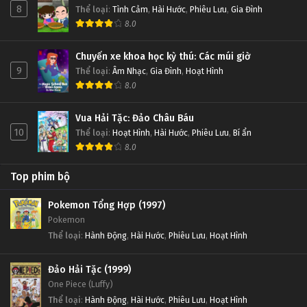
8
Thể loại
:
Tình Cảm
,
Hài Hước
,
Phiêu Lưu
,
Gia Đình
8.0
Chuyến xe khoa học kỳ thú: Các múi giờ
9
Thể loại
:
Âm Nhạc
,
Gia Đình
,
Hoạt Hình
8.0
Vua Hải Tặc: Đảo Châu Báu
10
Thể loại
:
Hoạt Hình
,
Hài Hước
,
Phiêu Lưu
,
Bí ẩn
8.0
Top phim bộ
Pokemon Tổng Hợp (1997)
Pokemon
Thể loại
:
Hành Động
,
Hài Hước
,
Phiêu Lưu
,
Hoạt Hình
Đảo Hải Tặc (1999)
One Piece (Luffy)
Thể loại
:
Hành Động
,
Hài Hước
,
Phiêu Lưu
,
Hoạt Hình