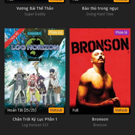
Vương Bài Thế Thân
Báo thù trong ngục
Super Daddy
Doing Hard Time
Phim bộ
Phim lẻ
TRỌN BỘ
Hoàn Tất (25/25)
Full
Vietsub
Vietsub
Chân Trời Ký Lục Phần 1
Bronson
Log Horizon SS1
Bronson