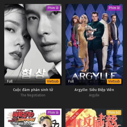
Phim lẻ
Phim lẻ
Full
Full
Vietsub
Vietsub
Cuộc đàm phán sinh tử
Argylle: Siêu Điệp Viên
The Negotiation
Argylle
Phim lẻ
Phim bộ
TRỌN BỘ