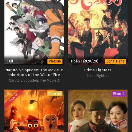
Full
Hoàn Tất(20/20)
Vietsub
Lồng Tiếng
Naruto Shippuden: The Movie 3:
Crime Fighters
Inheritors of the Will of Fire
Crime Fighters
Naruto Shippuden: The Movie 3:
Inheritors of the Will of Fire
Phim bộ
Phim lẻ
TRỌN BỘ