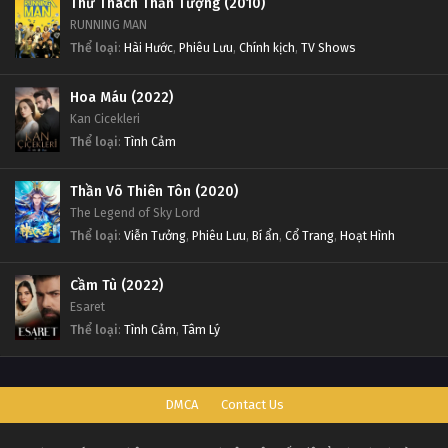
Thử Thách Thần Tượng (2010)
RUNNING MAN
Thể loại
:
Hài Hước
,
Phiêu Lưu
,
Chính kịch
,
TV Shows
Hoa Máu (2022)
Kan Cicekleri
Thể loại
:
Tình Cảm
Thần Võ Thiên Tôn (2020)
The Legend of Sky Lord
Thể loại
:
Viễn Tưởng
,
Phiêu Lưu
,
Bí ẩn
,
Cổ Trang
,
Hoạt Hình
Cầm Tù (2022)
Esaret
Thể loại
:
Tình Cảm
,
Tâm Lý
DMCA
Contact Us