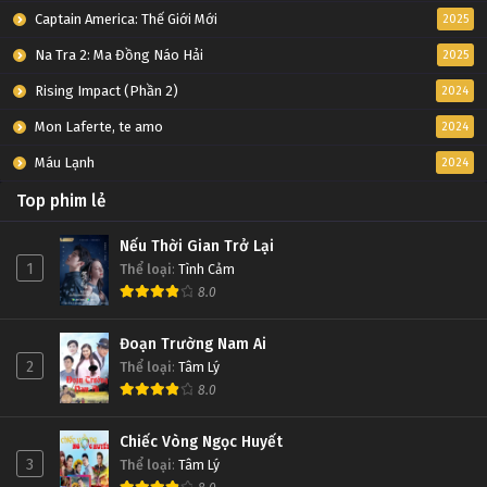
Captain America: Thế Giới Mới
2025
Na Tra 2: Ma Đồng Náo Hải
2025
Rising Impact (Phần 2)
2024
Mon Laferte, te amo
2024
Máu Lạnh
2024
Top phim lẻ
Nếu Thời Gian Trở Lại
1
Thể loại
:
Tình Cảm
8.0
Đoạn Trường Nam Ai
2
Thể loại
:
Tâm Lý
8.0
Chiếc Vòng Ngọc Huyết
3
Thể loại
:
Tâm Lý