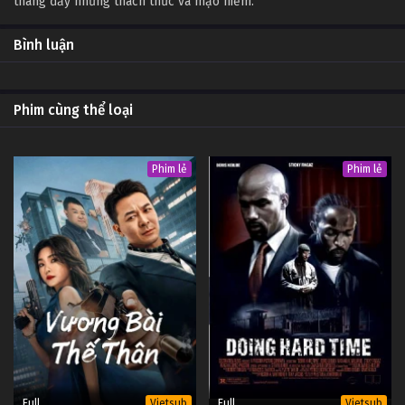
thang đầy những thách thức và mạo hiểm.
Bình luận
Phim cùng thể loại
Phim lẻ
Phim lẻ
Full
Full
Vietsub
Vietsub