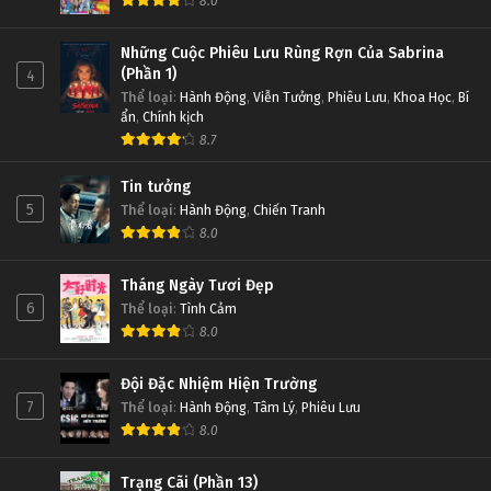
8.0
Những Cuộc Phiêu Lưu Rùng Rợn Của Sabrina
(Phần 1)
4
Thể loại
:
Hành Động
,
Viễn Tưởng
,
Phiêu Lưu
,
Khoa Học
,
Bí
ẩn
,
Chính kịch
8.7
Tin tưởng
5
Thể loại
:
Hành Động
,
Chiến Tranh
8.0
Tháng Ngày Tươi Đẹp
6
Thể loại
:
Tình Cảm
8.0
Đội Đặc Nhiệm Hiện Trường
7
Thể loại
:
Hành Động
,
Tâm Lý
,
Phiêu Lưu
8.0
Trạng Cãi (Phần 13)