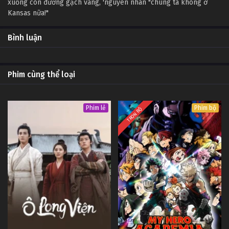
xuống con đường gạch vàng, 'nguyên nhân "chúng ta không ở
Kansas nữa!"
Bình luận
Phim cùng thể loại
Phim lẻ
Phim bộ
TRỌN BỘ