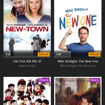
Full
Full
Vietsub
Vietsub
Cứu Tinh Bất Đắc Dĩ
Mike Birbiglia: The New One
New in Town
Mike Birbiglia: The New One
Phim lẻ
Phim lẻ