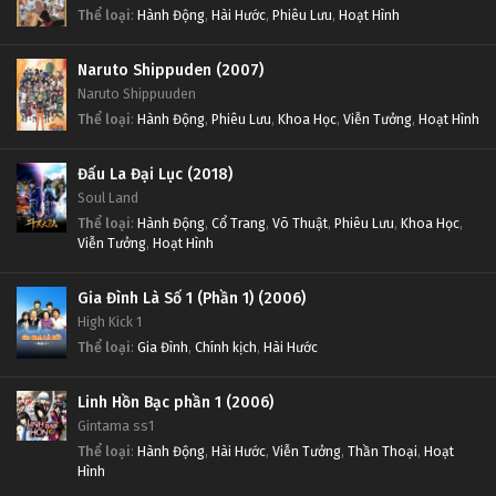
Thể loại
:
Hành Động
,
Hài Hước
,
Phiêu Lưu
,
Hoạt Hình
Naruto Shippuden (2007)
Naruto Shippuuden
Thể loại
:
Hành Động
,
Phiêu Lưu
,
Khoa Học
,
Viễn Tưởng
,
Hoạt Hình
Đấu La Đại Lục (2018)
Soul Land
Thể loại
:
Hành Động
,
Cổ Trang
,
Võ Thuật
,
Phiêu Lưu
,
Khoa Học
,
Viễn Tưởng
,
Hoạt Hình
Gia Đình Là Số 1 (Phần 1) (2006)
High Kick 1
Thể loại
:
Gia Đình
,
Chính kịch
,
Hài Hước
Linh Hồn Bạc phần 1 (2006)
Gintama ss1
Thể loại
:
Hành Động
,
Hài Hước
,
Viễn Tưởng
,
Thần Thoại
,
Hoạt
Hình