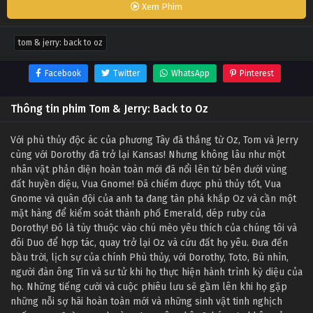
Xem Phim
tom & jerry: back to oz
Facebook
Twitter
WhatsApp
Pinterest
Thông tin phim Tom & Jerry: Back to Oz
Với phù thủy độc ác của phương Tây đã thắng từ Oz, Tom và Jerry
cùng với Dorothy đã trở lại Kansas! Nhưng không lâu như một
nhân vật phản diện hoàn toàn mới đã nổi lên từ bên dưới vùng
đất huyền diệu, Vua Gnome! Đã chiếm được phù thủy tốt, Vua
Gnome và quân đội của anh ta đang tàn phá khắp Oz và cần một
mặt hàng để kiểm soát thành phố Emerald, dép ruby của
Dorothy! Đó là tùy thuộc vào chú mèo yêu thích của chúng tôi và
đôi Duo để hợp tác, quay trở lại Oz và cứu đất họ yêu. Đưa đến
bầu trời, lịch sự của chính Phù thủy, với Dorothy, Toto, Bù nhìn,
người đàn ông Tin và sư tử khi họ thực hiện hành trình kỳ diệu của
họ. Những tiếng cười và cuộc phiêu lưu sẽ gầm lên khi họ gặp
những nỗi sợ hãi hoàn toàn mới và những sinh vật tinh nghịch