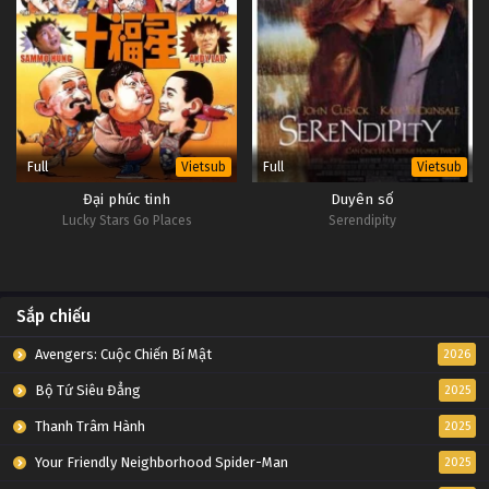
Full
Full
Vietsub
Vietsub
Đại phúc tinh
Duyên số
Lucky Stars Go Places
Serendipity
Sắp chiếu
Avengers: Cuộc Chiến Bí Mật
2026
Bộ Tứ Siêu Đẳng
2025
Thanh Trâm Hành
2025
Your Friendly Neighborhood Spider-Man
2025