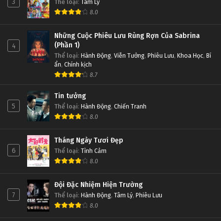
3
Thể loại
:
Tâm Lý
8.0
Những Cuộc Phiêu Lưu Rùng Rợn Của Sabrina
(Phần 1)
4
Thể loại
:
Hành Động
,
Viễn Tưởng
,
Phiêu Lưu
,
Khoa Học
,
Bí
ẩn
,
Chính kịch
8.7
Tin tưởng
5
Thể loại
:
Hành Động
,
Chiến Tranh
8.0
Tháng Ngày Tươi Đẹp
6
Thể loại
:
Tình Cảm
8.0
Đội Đặc Nhiệm Hiện Trường
7
Thể loại
:
Hành Động
,
Tâm Lý
,
Phiêu Lưu
8.0