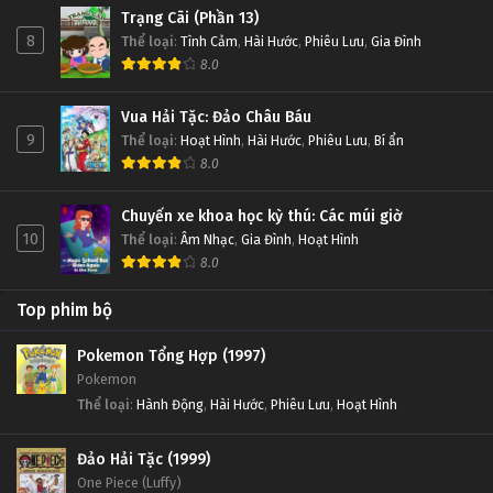
Trạng Cãi (Phần 13)
8
Thể loại
:
Tình Cảm
,
Hài Hước
,
Phiêu Lưu
,
Gia Đình
8.0
Vua Hải Tặc: Đảo Châu Báu
9
Thể loại
:
Hoạt Hình
,
Hài Hước
,
Phiêu Lưu
,
Bí ẩn
8.0
Chuyến xe khoa học kỳ thú: Các múi giờ
10
Thể loại
:
Âm Nhạc
,
Gia Đình
,
Hoạt Hình
8.0
Top phim bộ
Pokemon Tổng Hợp (1997)
Pokemon
Thể loại
:
Hành Động
,
Hài Hước
,
Phiêu Lưu
,
Hoạt Hình
Đảo Hải Tặc (1999)
One Piece (Luffy)