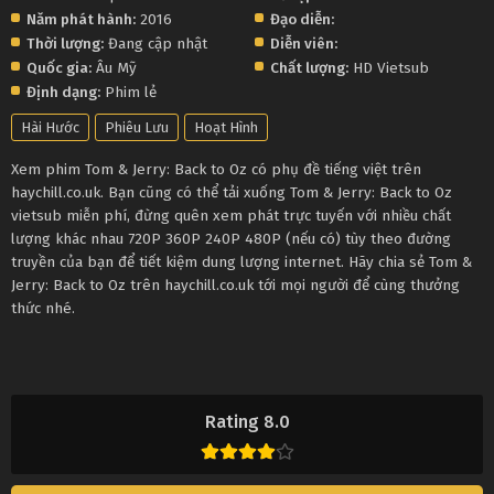
Năm phát hành:
2016
Đạo diễn:
Thời lượng:
Đang cập nhật
Diễn viên:
Quốc gia:
Âu Mỹ
Chất lượng:
HD Vietsub
Định dạng:
Phim lẻ
Hài Hước
Phiêu Lưu
Hoạt Hình
Xem phim Tom & Jerry: Back to Oz có phụ đề tiếng việt trên
haychill.co.uk. Bạn cũng có thể tải xuống Tom & Jerry: Back to Oz
vietsub miễn phí, đừng quên xem phát trực tuyến với nhiều chất
lượng khác nhau 720P 360P 240P 480P (nếu có) tùy theo đường
truyền của bạn để tiết kiệm dung lượng internet. Hãy chia sẻ Tom &
Jerry: Back to Oz trên haychill.co.uk tới mọi người để cùng thưởng
thức nhé.
Rating 8.0