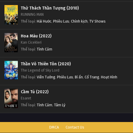
Thử Thách Thần Tượng (2010)
RUNNING MAN
Thể loại
:
Hài Hước
,
Phiêu Lưu
,
Chính kịch
,
TV Shows
Hoa Máu (2022)
Kan Cicekleri
Thể loại
:
Tình Cảm
Thần Võ Thiên Tôn (2020)
The Legend of Sky Lord
Thể loại
:
Viễn Tưởng
,
Phiêu Lưu
,
Bí ẩn
,
Cổ Trang
,
Hoạt Hình
Cầm Tù (2022)
Esaret
Thể loại
:
Tình Cảm
,
Tâm Lý
DMCA
Contact Us