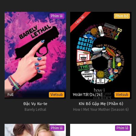
Phim lẻ
Phim bộ
TRỌN BỘ
Full
Hoàn Tất (24/24)
Vietsub
Vietsub
Đặc Vụ Ku-te
Khi Bố Gặp Mẹ (Phần 6)
Barely Lethal
How I Met Your Mother (Season 6)
Phim lẻ
Phim lẻ