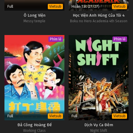
Full
Hoàn Tất (27/27)
Vietsub
Vietsub
Ô Long Viện
Học Viện Anh Hùng Của Tôi 4
Messy temple
Boku no Hero Academia 4th Season
Phim lẻ
Phim lẻ
Full
Full
Vietsub
Vietsub
Đả Công Hoàng Đế
Dịch Vụ Ca Đêm
Working Class
Night Shift