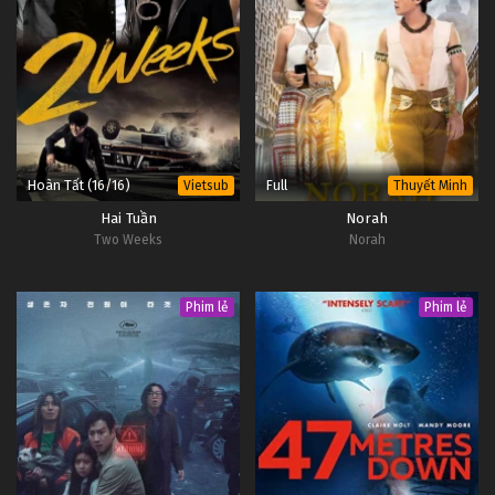
Hoàn Tất (16/16)
Full
Vietsub
Thuyết Minh
Hai Tuần
Norah
Two Weeks
Norah
Phim lẻ
Phim lẻ