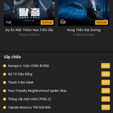
Full
Full
Vietsub
Vietsub
Dự Án Mật: Thảm Họa Trên Cầu
Hung Thần Đại Dương
Project Silence
47 Meters Down
Sắp chiếu
Avengers: Cuộc Chiến Bí Mật
2026
Bộ Tứ Siêu Đẳng
2025
Thanh Trâm Hành
2025
Your Friendly Neighborhood Spider-Man
2025
Thăng cấp một mình (Phần 2)
2025
Captain America: Thế Giới Mới
2025