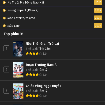
Na Tra 2: Ma Đồng Náo Hải
2025
Rising Impact (Phần 2)
2024
Mon Laferte, te amo
2024
Máu Lạnh
2024
Top phim lẻ
Nếu Thời Gian Trở Lại
1
Thể loại
:
Tình Cảm
8.0
Đoạn Trường Nam Ai
2
Thể loại
:
Tâm Lý
8.0
Chiếc Vòng Ngọc Huyết
3
Thể loại
:
Tâm Lý
8.0