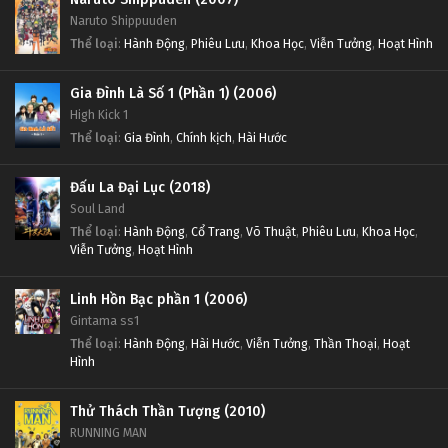
Naruto Shippuuden
Thể loại
:
Hành Động
,
Phiêu Lưu
,
Khoa Học
,
Viễn Tưởng
,
Hoạt Hình
Gia Đình Là Số 1 (Phần 1) (2006)
High Kick 1
Thể loại
:
Gia Đình
,
Chính kịch
,
Hài Hước
Đấu La Đại Lục (2018)
Soul Land
Thể loại
:
Hành Động
,
Cổ Trang
,
Võ Thuật
,
Phiêu Lưu
,
Khoa Học
,
Viễn Tưởng
,
Hoạt Hình
Linh Hồn Bạc phần 1 (2006)
Gintama ss1
Thể loại
:
Hành Động
,
Hài Hước
,
Viễn Tưởng
,
Thần Thoại
,
Hoạt
Hình
Thử Thách Thần Tượng (2010)
RUNNING MAN