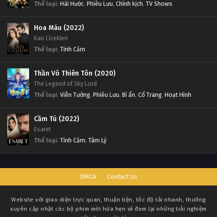
Thể loại
:
Hài Hước
,
Phiêu Lưu
,
Chính kịch
,
TV Shows
Hoa Máu (2022)
Kan Cicekleri
Thể loại
:
Tình Cảm
Thần Võ Thiên Tôn (2020)
The Legend of Sky Lord
Thể loại
:
Viễn Tưởng
,
Phiêu Lưu
,
Bí ẩn
,
Cổ Trang
,
Hoạt Hình
Cầm Tù (2022)
Esaret
Thể loại
:
Tình Cảm
,
Tâm Lý
DMCA
Contact Us
Website với giao diện trực quan, thuận tiện, tốc độ tải nhanh, thường
xuyên cập nhật các bộ phim mới hứa hẹn sẽ đem lại những trải nghiệm