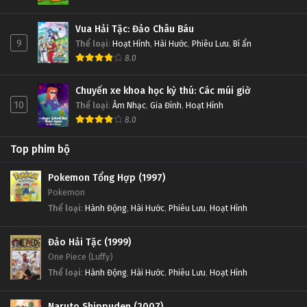
Vua Hải Tặc: Đảo Châu Báu
9
Thể loại
:
Hoạt Hình
,
Hài Hước
,
Phiêu Lưu
,
Bí ẩn
8.0
Chuyến xe khoa học kỳ thú: Các múi giờ
10
Thể loại
:
Âm Nhạc
,
Gia Đình
,
Hoạt Hình
8.0
Top phim bộ
Pokemon Tổng Hợp (1997)
Pokemon
Thể loại
:
Hành Động
,
Hài Hước
,
Phiêu Lưu
,
Hoạt Hình
Đảo Hải Tặc (1999)
One Piece (Luffy)
Thể loại
:
Hành Động
,
Hài Hước
,
Phiêu Lưu
,
Hoạt Hình
Naruto Shippuden (2007)