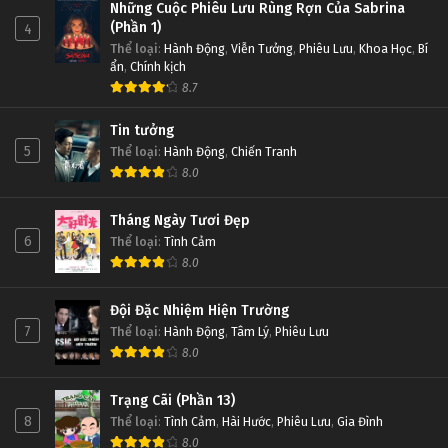
Những Cuộc Phiêu Lưu Rùng Rợn Của Sabrina
(Phần 1)
4
Thể loại
:
Hành Động
,
Viễn Tưởng
,
Phiêu Lưu
,
Khoa Học
,
Bí
ẩn
,
Chính kịch
8.7
Tin tưởng
5
Thể loại
:
Hành Động
,
Chiến Tranh
8.0
Tháng Ngày Tươi Đẹp
6
Thể loại
:
Tình Cảm
8.0
Đội Đặc Nhiệm Hiện Trường
7
Thể loại
:
Hành Động
,
Tâm Lý
,
Phiêu Lưu
8.0
Trạng Cãi (Phần 13)
8
Thể loại
:
Tình Cảm
,
Hài Hước
,
Phiêu Lưu
,
Gia Đình
8.0