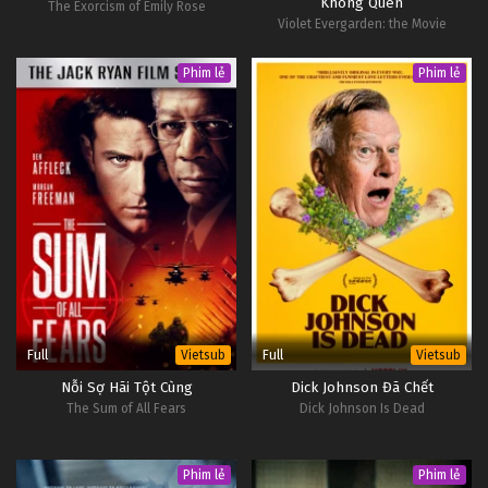
Không Quên
The Exorcism of Emily Rose
Violet Evergarden: the Movie
Phim lẻ
Phim lẻ
Full
Full
Vietsub
Vietsub
Nỗi Sợ Hãi Tột Cùng
Dick Johnson Đã Chết
The Sum of All Fears
Dick Johnson Is Dead
Phim lẻ
Phim lẻ