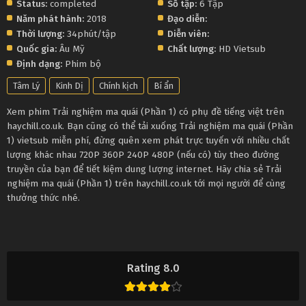
Status:
completed
Số tập:
6 Tập
Năm phát hành:
2018
Đạo diễn:
Thời lượng:
34phút/tập
Diễn viên:
Quốc gia:
Âu Mỹ
Chất lượng:
HD Vietsub
Định dạng:
Phim bộ
Tâm Lý
Kinh Dị
Chính kịch
Bí ẩn
Xem phim Trải nghiệm ma quái (Phần 1) có phụ đề tiếng việt trên
haychill.co.uk. Bạn cũng có thể tải xuống Trải nghiệm ma quái (Phần
1) vietsub miễn phí, đừng quên xem phát trực tuyến với nhiều chất
lượng khác nhau 720P 360P 240P 480P (nếu có) tùy theo đường
truyền của bạn để tiết kiệm dung lượng internet. Hãy chia sẻ Trải
nghiệm ma quái (Phần 1) trên haychill.co.uk tới mọi người để cùng
thưởng thức nhé.
Rating 8.0