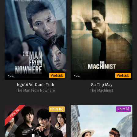
Full
Full
Vietsub
Vietsub
Người Vô Danh Tính
Gã Thợ Máy
The Man From Nowhere
The Machinist
Phim bộ
Phim lẻ
TRỌN BỘ