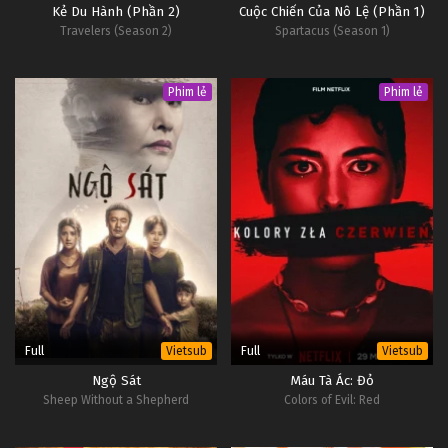
Kẻ Du Hành (Phần 2)
Cuộc Chiến Của Nô Lệ (Phần 1)
Travelers (Season 2)
Spartacus (Season 1)
Phim lẻ
Phim lẻ
Full
Full
Vietsub
Vietsub
Ngộ Sát
Máu Tà Ác: Đỏ
Sheep Without a Shepherd
Colors of Evil: Red