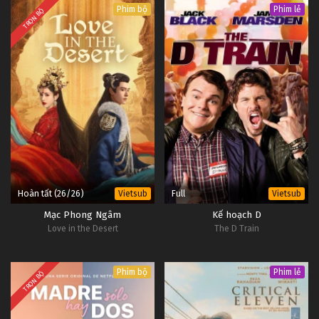
Phim bộ
Phim lẻ
TRỌN BỘ
Hoàn tất (26/26)
Full
Vietsub
Vietsub
Mạc Phong Ngâm
Kế hoạch D
Love in the Desert
The D Train
Phim bộ
Phim lẻ
TRỌN BỘ