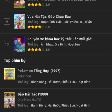
8.0
Vua Hải Tặc: Đảo Châu Báu
9
Thể loại
:
Hoạt Hình
,
Hài Hước
,
Phiêu Lưu
,
Bí ẩn
8.0
Chuyến xe khoa học kỳ thú: Các múi giờ
10
Thể loại
:
Âm Nhạc
,
Gia Đình
,
Hoạt Hình
8.0
Top phim bộ
Pokemon Tổng Hợp (1997)
Pokemon
Thể loại
:
Hành Động
,
Hài Hước
,
Phiêu Lưu
,
Hoạt Hình
Đảo Hải Tặc (1999)
One Piece (Luffy)
Thể loại
:
Hành Động
,
Hài Hước
,
Phiêu Lưu
,
Hoạt Hình