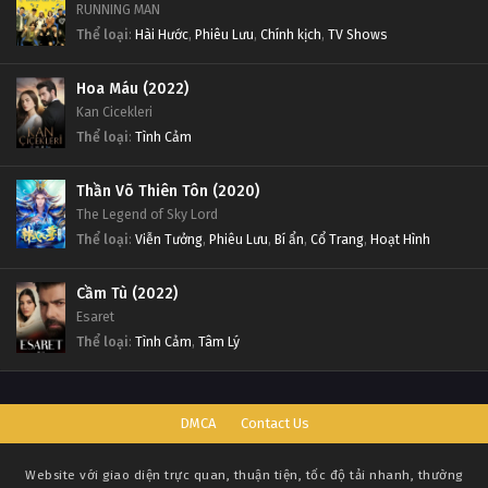
RUNNING MAN
Thể loại
:
Hài Hước
,
Phiêu Lưu
,
Chính kịch
,
TV Shows
Hoa Máu (2022)
Kan Cicekleri
Thể loại
:
Tình Cảm
Thần Võ Thiên Tôn (2020)
The Legend of Sky Lord
Thể loại
:
Viễn Tưởng
,
Phiêu Lưu
,
Bí ẩn
,
Cổ Trang
,
Hoạt Hình
Cầm Tù (2022)
Esaret
Thể loại
:
Tình Cảm
,
Tâm Lý
DMCA
Contact Us
Website với giao diện trực quan, thuận tiện, tốc độ tải nhanh, thường