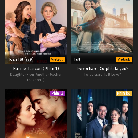
Hoàn Tất (9/9)
Full
Vietsub
Vietsub
Hai mẹ, hai con (Phần 1)
Twivortiare: Có phải là yêu?
Daughter From Another Mother
Twivortiare: Is It Love?
(Season 1)
Phim lẻ
Phim bộ