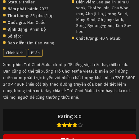
Status:
trailer
Diễn viên:
Lee Jae-in
,
Kim U-
seok
,
Choi Ye-bin
,
Cha Woo-
Năm phát hành:
2023
min
,
Ahn Ji-ho
,
Jeong So-ri
,
Thời lượng:
35 phút/tập
Kang Seol
,
Oh Jung-taek
,
Quốc gia:
Hàn Quốc
Song Byeong-geun
,
Kim So-
Định dạng:
Phim bộ
hee
Số tập:
1
Chất lượng:
HD Vietsub
Đạo diễn:
Lim Dae-wung
Chính kịch
Bí ẩn
Xem phim Trò Chơi Mafia có phụ đề tiếng việt trên haychill.co.uk.
Bạn cũng có thể tải xuống Trò Chơi Mafia vietsub miễn phí, đừng
quên xem phát trực tuyến với nhiều chất lượng khác nhau 720P 360P
240P 480P (nếu có) tùy theo đường truyền của bạn để tiết kiệm
dung lượng internet. Hãy chia sẻ Trò Chơi Mafia trên haychill.co.uk
tới mọi người để cùng thưởng thức nhé.
Rating 8.0