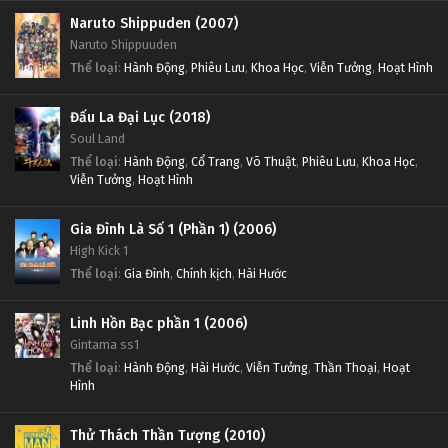
Naruto Shippuden (2007)
Naruto Shippuuden
Thể loại
:
Hành Động
,
Phiêu Lưu
,
Khoa Học
,
Viễn Tưởng
,
Hoạt Hình
Đấu La Đại Lục (2018)
Soul Land
Thể loại
:
Hành Động
,
Cổ Trang
,
Võ Thuật
,
Phiêu Lưu
,
Khoa Học
,
Viễn Tưởng
,
Hoạt Hình
Gia Đình Là Số 1 (Phần 1) (2006)
High Kick 1
Thể loại
:
Gia Đình
,
Chính kịch
,
Hài Hước
Linh Hồn Bạc phần 1 (2006)
Gintama ss1
Thể loại
:
Hành Động
,
Hài Hước
,
Viễn Tưởng
,
Thần Thoại
,
Hoạt
Hình
Thử Thách Thần Tượng (2010)