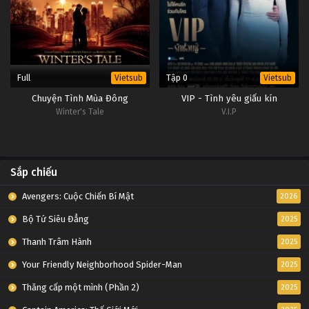
Full
Tập 0
Vietsub
Vietsub
Chuyện Tình Mùa Đông
VIP - Tình yêu giấu kín
Winter's Tale
V.I.P
Sắp chiếu
Avengers: Cuộc Chiến Bí Mật
2026
Bộ Tứ Siêu Đẳng
2025
Thanh Trâm Hành
2025
Your Friendly Neighborhood Spider-Man
2025
Thăng cấp một mình (Phần 2)
2025