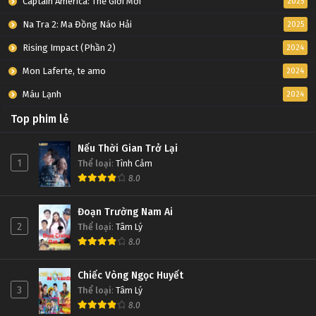
Captain America: Thế Giới Mới
2025
Na Tra 2: Ma Đồng Náo Hải
2025
Rising Impact (Phần 2)
2024
Mon Laferte, te amo
2024
Máu Lạnh
2024
Top phim lẻ
Nếu Thời Gian Trở Lại
1
Thể loại
:
Tình Cảm
8.0
Đoạn Trường Nam Ai
2
Thể loại
:
Tâm Lý
8.0
Chiếc Vòng Ngọc Huyết
3
Thể loại
:
Tâm Lý
8.0