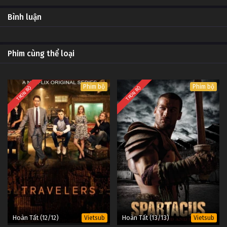
Tập 06
Trò Chơi Mafia Tập Tập 06
KK - #Hà
Bình luận
Nội
(Vietsub)
Tập 05
Trò Chơi Mafia Tập Tập 05
KK - #Hà
Phim cùng thể loại
Nội
(Vietsub)
Tập 04
Trò Chơi Mafia Tập Tập 04
KK - #Hà
Phim bộ
Phim bộ
Nội
TRỌN BỘ
TRỌN BỘ
(Vietsub)
Tập 03
Trò Chơi Mafia Tập Tập 03
KK - #Hà
Nội
(Vietsub)
Tập 02
Trò Chơi Mafia Tập Tập 02
KK - #Hà
Nội
(Vietsub)
Tập 01
Trò Chơi Mafia Tập Tập 01
KK - #Hà
Nội
(Vietsub)
Hoàn Tất (12/12)
Hoàn Tất (13/13)
Vietsub
Vietsub