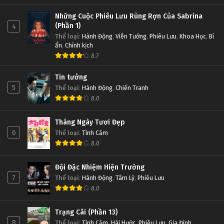
Những Cuộc Phiêu Lưu Rùng Rợn Của Sabrina
(Phần 1)
4
Thể loại
:
Hành Động
,
Viễn Tưởng
,
Phiêu Lưu
,
Khoa Học
,
Bí
ẩn
,
Chính kịch
8.7
Tin tưởng
5
Thể loại
:
Hành Động
,
Chiến Tranh
8.0
Tháng Ngày Tươi Đẹp
6
Thể loại
:
Tình Cảm
8.0
Đội Đặc Nhiệm Hiện Trường
7
Thể loại
:
Hành Động
,
Tâm Lý
,
Phiêu Lưu
8.0
Trạng Cãi (Phần 13)
8
Thể loại
:
Tình Cảm
,
Hài Hước
,
Phiêu Lưu
,
Gia Đình