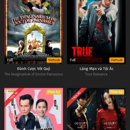
Full
Full
Vietsub
Vietsub
Đánh Cược Với Quỷ
Lãng Mạn và Tội Ác
The Imaginarium of Doctor Parnassus
True Romance
Phim bộ
Phim bộ
TRỌN BỘ
TRỌN BỘ