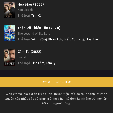
Hoa Máu (2022)
Kan Cicekleri
Thể loại
:
Tình Cảm
Thần Võ Thiên Tôn (2020)
The Legend of Sky Lord
Thể loại
:
Viễn Tưởng
,
Phiêu Lưu
,
Bí ẩn
,
Cổ Trang
,
Hoạt Hình
Cầm Tù (2022)
Esaret
Thể loại
:
Tình Cảm
,
Tâm Lý
DMCA
Contact Us
Website với giao diện trực quan, thuận tiện, tốc độ tải nhanh, thường
xuyên cập nhật các bộ phim mới hứa hẹn sẽ đem lại những trải nghiệm
tốt cho người dùng.