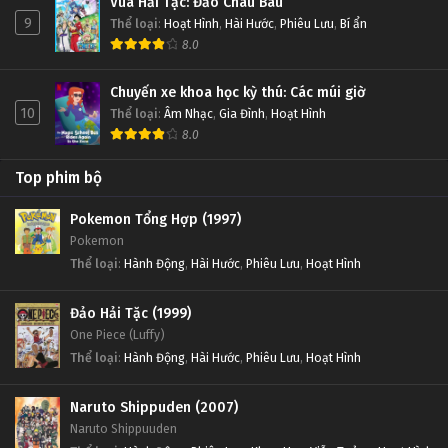
Vua Hải Tặc: Đảo Châu Báu
9
Thể loại
:
Hoạt Hình
,
Hài Hước
,
Phiêu Lưu
,
Bí ẩn
8.0
Chuyến xe khoa học kỳ thú: Các múi giờ
10
Thể loại
:
Âm Nhạc
,
Gia Đình
,
Hoạt Hình
8.0
Top phim bộ
Pokemon Tổng Hợp (1997)
Pokemon
Thể loại
:
Hành Động
,
Hài Hước
,
Phiêu Lưu
,
Hoạt Hình
Đảo Hải Tặc (1999)
One Piece (Luffy)
Thể loại
:
Hành Động
,
Hài Hước
,
Phiêu Lưu
,
Hoạt Hình
Naruto Shippuden (2007)
Naruto Shippuuden