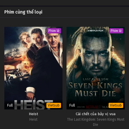
Phim cùng thể loại
Phim lẻ
Phim lẻ
Full
Full
Vietsub
Vietsub
Heist
Cái chết của bảy vị vua
Heist
The Last Kingdom: Seven Kings Must
Die