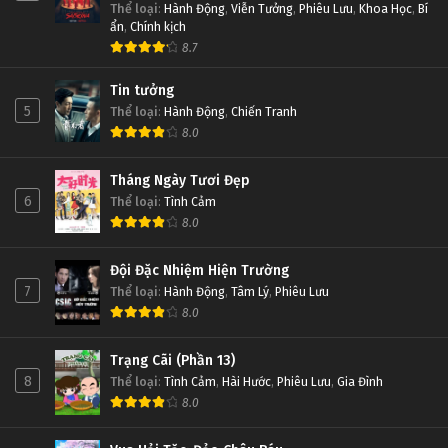
Thể loại
:
Hành Động
,
Viễn Tưởng
,
Phiêu Lưu
,
Khoa Học
,
Bí
ẩn
,
Chính kịch
8.7
Tin tưởng
5
Thể loại
:
Hành Động
,
Chiến Tranh
8.0
Tháng Ngày Tươi Đẹp
6
Thể loại
:
Tình Cảm
8.0
Đội Đặc Nhiệm Hiện Trường
7
Thể loại
:
Hành Động
,
Tâm Lý
,
Phiêu Lưu
8.0
Trạng Cãi (Phần 13)
8
Thể loại
:
Tình Cảm
,
Hài Hước
,
Phiêu Lưu
,
Gia Đình
8.0