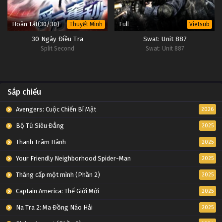
Hoàn Tất(30/30)
Full
Thuyết Minh
Vietsub
30 Ngày Điều Tra
Swat: Unit 887
Split Second
Swat: Unit 887
Sắp chiếu
Avengers: Cuộc Chiến Bí Mật
2026
Bộ Tứ Siêu Đẳng
2025
Thanh Trâm Hành
2025
Your Friendly Neighborhood Spider-Man
2025
Thăng cấp một mình (Phần 2)
2025
Captain America: Thế Giới Mới
2025
Na Tra 2: Ma Đồng Náo Hải
2025