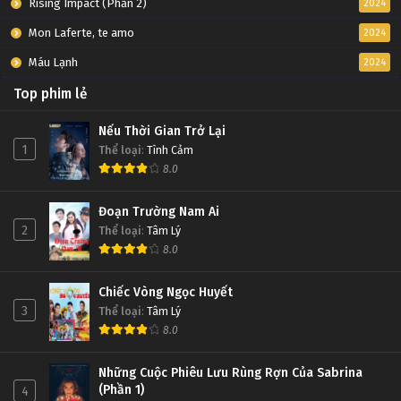
Rising Impact (Phần 2)
2024
Mon Laferte, te amo
2024
Máu Lạnh
2024
Top phim lẻ
Nếu Thời Gian Trở Lại
1
Thể loại
:
Tình Cảm
8.0
Đoạn Trường Nam Ai
2
Thể loại
:
Tâm Lý
8.0
Chiếc Vòng Ngọc Huyết
3
Thể loại
:
Tâm Lý
8.0
Những Cuộc Phiêu Lưu Rùng Rợn Của Sabrina
(Phần 1)
4