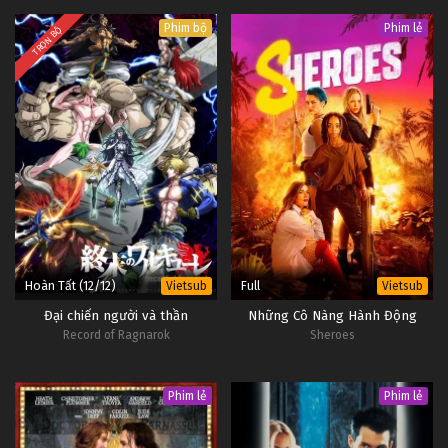
Phim bộ
Phim lẻ
TRỌN BỘ
Hoàn Tất (12/12)
Full
Vietsub
Vietsub
Đại chiến người và thần
Những Cô Nàng Hành Động
Record of Ragnarok
Sheroes
Phim lẻ
Phim lẻ