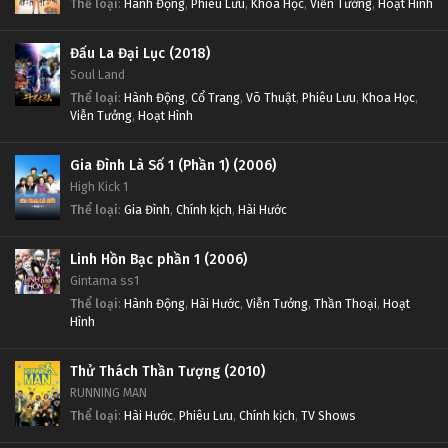
Thể loại
:
Hành Động
,
Phiêu Lưu
,
Khoa Học
,
Viễn Tưởng
,
Hoạt Hình
Đấu La Đại Lục (2018)
Soul Land
Thể loại
:
Hành Động
,
Cổ Trang
,
Võ Thuật
,
Phiêu Lưu
,
Khoa Học
,
Viễn Tưởng
,
Hoạt Hình
Gia Đình Là Số 1 (Phần 1) (2006)
High Kick 1
Thể loại
:
Gia Đình
,
Chính kịch
,
Hài Hước
Linh Hồn Bạc phần 1 (2006)
Gintama ss1
Thể loại
:
Hành Động
,
Hài Hước
,
Viễn Tưởng
,
Thần Thoại
,
Hoạt
Hình
Thử Thách Thần Tượng (2010)
RUNNING MAN
Thể loại
:
Hài Hước
,
Phiêu Lưu
,
Chính kịch
,
TV Shows