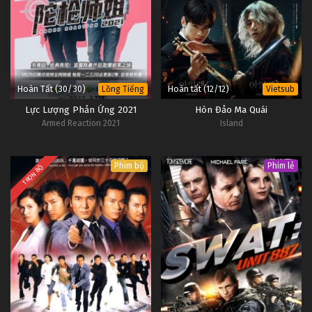
Hoàn Tất (30/30)
Hoàn tất (12/12)
Lồng Tiếng
Vietsub
Lực Lượng Phản Ứng 2021
Hòn Đảo Ma Quái
Armed Reaction 2021
Island
Phim bộ
Phim lẻ
TRỌN BỘ