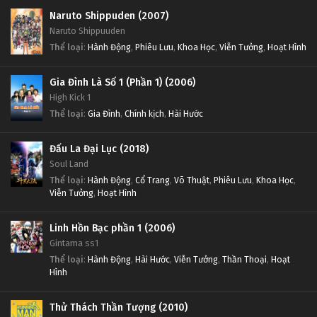
Naruto Shippuden (2007)
Naruto Shippuuden
Thể loại
:
Hành Động
,
Phiêu Lưu
,
Khoa Học
,
Viễn Tưởng
,
Hoạt Hình
Gia Đình Là Số 1 (Phần 1) (2006)
High Kick 1
Thể loại
:
Gia Đình
,
Chính kịch
,
Hài Hước
Đấu La Đại Lục (2018)
Soul Land
Thể loại
:
Hành Động
,
Cổ Trang
,
Võ Thuật
,
Phiêu Lưu
,
Khoa Học
,
Viễn Tưởng
,
Hoạt Hình
Linh Hồn Bạc phần 1 (2006)
Gintama ss1
Thể loại
:
Hành Động
,
Hài Hước
,
Viễn Tưởng
,
Thần Thoại
,
Hoạt
Hình
Thử Thách Thần Tượng (2010)