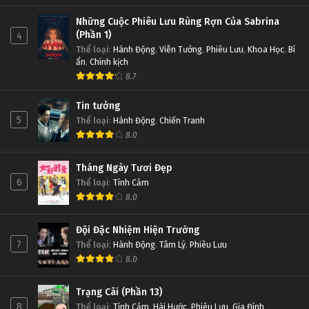
Những Cuộc Phiêu Lưu Rùng Rợn Của Sabrina
(Phần 1)
4
Thể loại
:
Hành Động
,
Viễn Tưởng
,
Phiêu Lưu
,
Khoa Học
,
Bí
ẩn
,
Chính kịch
8.7
Tin tưởng
5
Thể loại
:
Hành Động
,
Chiến Tranh
8.0
Tháng Ngày Tươi Đẹp
6
Thể loại
:
Tình Cảm
8.0
Đội Đặc Nhiệm Hiện Trường
7
Thể loại
:
Hành Động
,
Tâm Lý
,
Phiêu Lưu
8.0
Trạng Cãi (Phần 13)
8
Thể loại
:
Tình Cảm
,
Hài Hước
,
Phiêu Lưu
,
Gia Đình