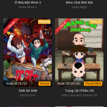
Ở Nhà Một Mình 3
Đêm Chơi Nhớ Đời
Home Alone 3
Game Night
Phim bộ
Phim bộ
TRỌN BỘ
TRỌN BỘ
Hoàn tất (12/12)
Hoàn Tất (26/26)
Vietsub
Thuyết Minh
DAN DA DAN
Trạng Cãi (Phần 10)
Dan Da Dan
Little Counselor (Season 10)