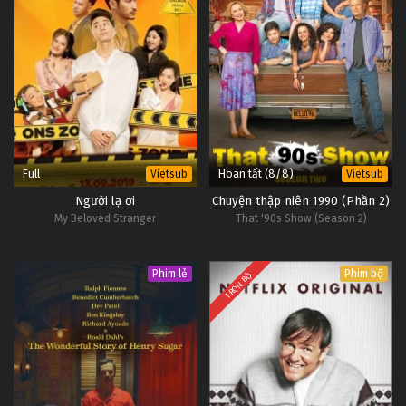
Full
Hoàn tất (8/8)
Vietsub
Vietsub
Người lạ ơi
Chuyện thập niên 1990 (Phần 2)
My Beloved Stranger
That '90s Show (Season 2)
Phim lẻ
Phim bộ
TRỌN BỘ