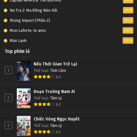
Captain America: Thế Giới Mới
2025
Na Tra 2: Ma Đồng Náo Hải
2025
Rising Impact (Phần 2)
2024
Mon Laferte, te amo
2024
Máu Lạnh
2024
Top phim lẻ
Nếu Thời Gian Trở Lại
1
Thể loại
:
Tình Cảm
8.0
Đoạn Trường Nam Ai
2
Thể loại
:
Tâm Lý
8.0
Chiếc Vòng Ngọc Huyết
3
Thể loại
:
Tâm Lý
8.0