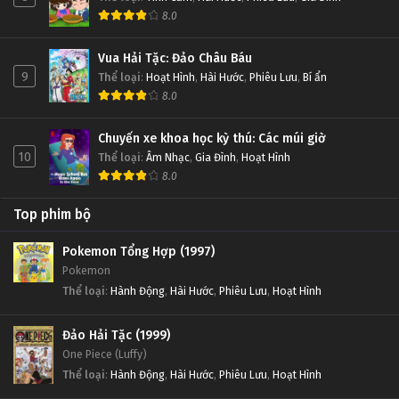
8.0
Vua Hải Tặc: Đảo Châu Báu
9
Thể loại
:
Hoạt Hình
,
Hài Hước
,
Phiêu Lưu
,
Bí ẩn
8.0
Chuyến xe khoa học kỳ thú: Các múi giờ
10
Thể loại
:
Âm Nhạc
,
Gia Đình
,
Hoạt Hình
8.0
Top phim bộ
Pokemon Tổng Hợp (1997)
Pokemon
Thể loại
:
Hành Động
,
Hài Hước
,
Phiêu Lưu
,
Hoạt Hình
Đảo Hải Tặc (1999)
One Piece (Luffy)
Thể loại
:
Hành Động
,
Hài Hước
,
Phiêu Lưu
,
Hoạt Hình