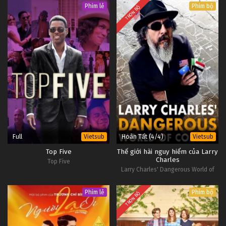
Phim lẻ
Phim bộ
TRỌN BỘ
Full
Hoàn Tất (4/4)
Vietsub
Vietsub
Top Five
Thế giới hài nguy hiểm của Larry
Charles
Top Five
Larry Charles' Dangerous World of
Comedy
Phim lẻ
Phim bộ
TRỌN BỘ