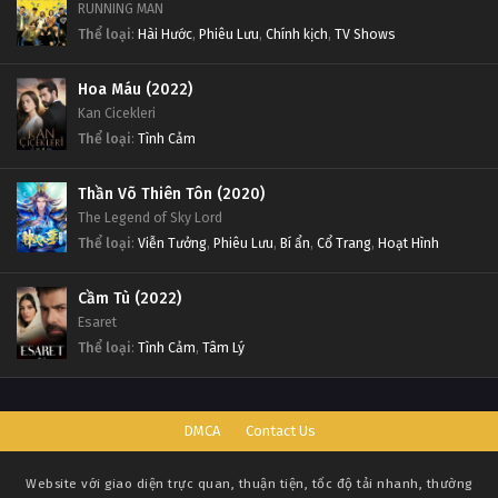
RUNNING MAN
Thể loại
:
Hài Hước
,
Phiêu Lưu
,
Chính kịch
,
TV Shows
Hoa Máu (2022)
Kan Cicekleri
Thể loại
:
Tình Cảm
Thần Võ Thiên Tôn (2020)
The Legend of Sky Lord
Thể loại
:
Viễn Tưởng
,
Phiêu Lưu
,
Bí ẩn
,
Cổ Trang
,
Hoạt Hình
Cầm Tù (2022)
Esaret
Thể loại
:
Tình Cảm
,
Tâm Lý
DMCA
Contact Us
Website với giao diện trực quan, thuận tiện, tốc độ tải nhanh, thường