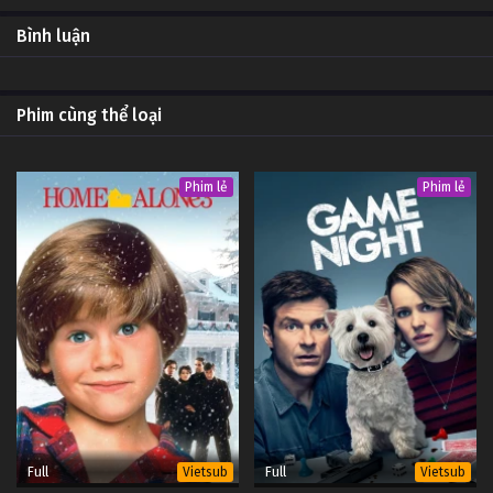
4
Trong Khu Phố Tàu Tập 4
OP -
Bình luận
Vietsub
#1
3
Trong Khu Phố Tàu Tập 3
OP -
Phim cùng thể loại
Vietsub
#1
2
Trong Khu Phố Tàu Tập 2
OP -
Phim lẻ
Phim lẻ
Vietsub
#1
1
Trong Khu Phố Tàu Tập 1
OP -
Vietsub
#1
Full
Full
Vietsub
Vietsub