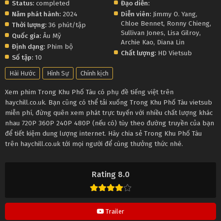
Status:
completed
Đạo diễn:
Năm phát hành:
2024
Diễn viên:
Jimmy O. Yang
,
Chloe Bennet
,
Ronny Chieng
,
Thời lượng:
36 phút/tập
Sullivan Jones
,
Lisa Gilroy
,
Quốc gia:
Âu Mỹ
Archie Kao
,
Diana Lin
Định dạng:
Phim bộ
Chất lượng:
HD Vietsub
Số tập:
10
Hài Hước
Hình Sự
Chính kịch
Xem phim Trong Khu Phố Tàu có phụ đề tiếng việt trên
haychill.co.uk. Bạn cũng có thể tải xuống Trong Khu Phố Tàu vietsub
miễn phí, đừng quên xem phát trực tuyến với nhiều chất lượng khác
nhau 720P 360P 240P 480P (nếu có) tùy theo đường truyền của bạn
để tiết kiệm dung lượng internet. Hãy chia sẻ Trong Khu Phố Tàu
trên haychill.co.uk tới mọi người để cùng thưởng thức nhé.
Rating 8.0
Trailer