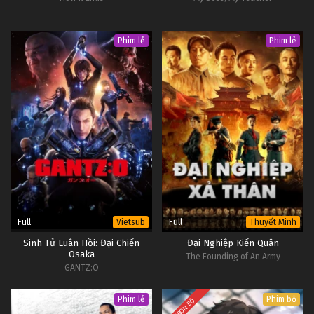
Phim lẻ
Phim lẻ
Full
Full
Vietsub
Thuyết Minh
Sinh Tử Luân Hồi: Đại Chiến
Đại Nghiệp Kiến Quân
Osaka
The Founding of An Army
GANTZ:O
Phim lẻ
Phim bộ
TRỌN BỘ