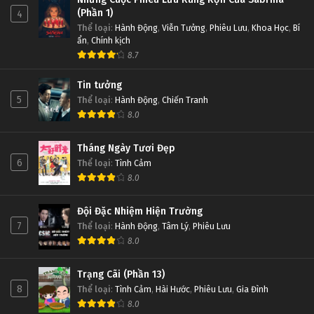
(Phần 1)
4
Thể loại
:
Hành Động
,
Viễn Tưởng
,
Phiêu Lưu
,
Khoa Học
,
Bí
ẩn
,
Chính kịch
8.7
Tin tưởng
5
Thể loại
:
Hành Động
,
Chiến Tranh
8.0
Tháng Ngày Tươi Đẹp
6
Thể loại
:
Tình Cảm
8.0
Đội Đặc Nhiệm Hiện Trường
7
Thể loại
:
Hành Động
,
Tâm Lý
,
Phiêu Lưu
8.0
Trạng Cãi (Phần 13)
8
Thể loại
:
Tình Cảm
,
Hài Hước
,
Phiêu Lưu
,
Gia Đình
8.0