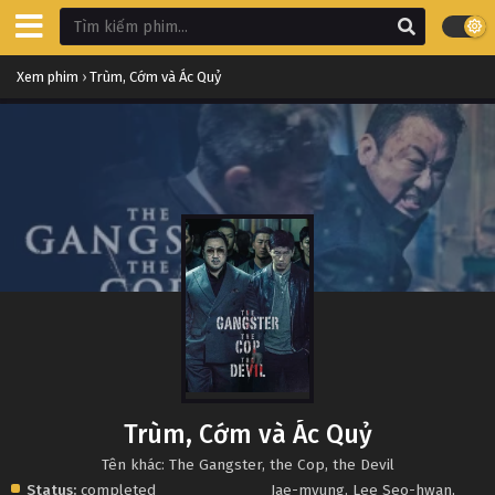
Xem phim
›
Trùm, Cớm và Ác Quỷ
Trùm, Cớm và Ác Quỷ
Tên khác: The Gangster, the Cop, the Devil
Status:
completed
Jae-myung
,
Lee Seo-hwan
,