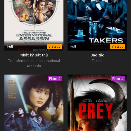
Full
Full
Vietsub
Vietsub
Nhật ký sát thủ
Đạo tặc
True Memoirs of an International
Takers
Assassin
Phim lẻ
Phim lẻ