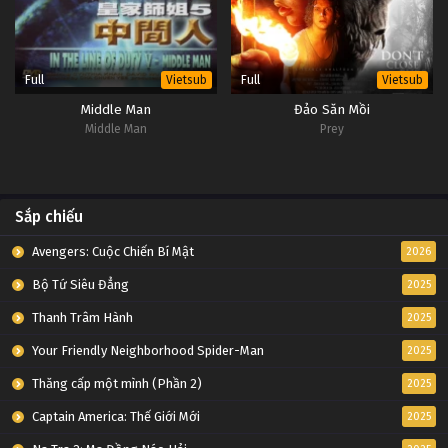
Full
Full
Vietsub
Vietsub
Middle Man
Đảo Săn Mồi
Middle Man
Prey
Sắp chiếu
Avengers: Cuộc Chiến Bí Mật
2026
Bộ Tứ Siêu Đẳng
2025
Thanh Trâm Hành
2025
Your Friendly Neighborhood Spider-Man
2025
Thăng cấp một mình (Phần 2)
2025
Captain America: Thế Giới Mới
2025