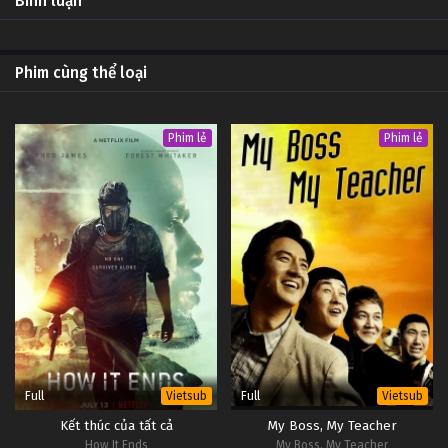
Bình luận
Phim cùng thể loại
Phim lẻ
Phim lẻ
Full
Full
Vietsub
Vietsub
Kết thúc của tất cả
My Boss, My Teacher
How It Ends
My Boss, My Teacher