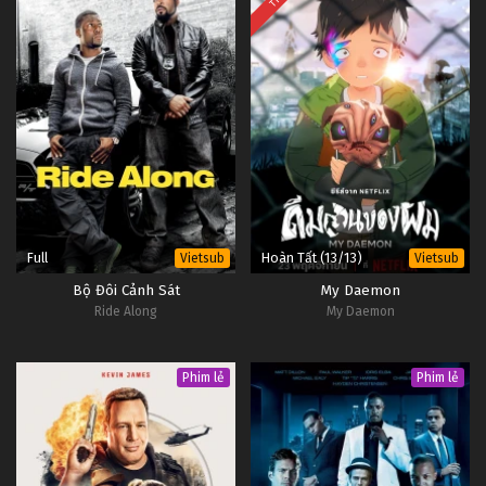
Full
Hoàn Tất (13/13)
Vietsub
Vietsub
Bộ Đôi Cảnh Sát
My Daemon
Ride Along
My Daemon
Phim lẻ
Phim lẻ