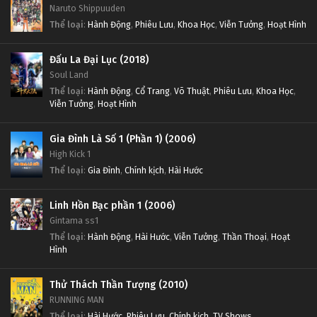
Naruto Shippuuden
Thể loại
:
Hành Động
,
Phiêu Lưu
,
Khoa Học
,
Viễn Tưởng
,
Hoạt Hình
Đấu La Đại Lục (2018)
Soul Land
Thể loại
:
Hành Động
,
Cổ Trang
,
Võ Thuật
,
Phiêu Lưu
,
Khoa Học
,
Viễn Tưởng
,
Hoạt Hình
Gia Đình Là Số 1 (Phần 1) (2006)
High Kick 1
Thể loại
:
Gia Đình
,
Chính kịch
,
Hài Hước
Linh Hồn Bạc phần 1 (2006)
Gintama ss1
Thể loại
:
Hành Động
,
Hài Hước
,
Viễn Tưởng
,
Thần Thoại
,
Hoạt
Hình
Thử Thách Thần Tượng (2010)
RUNNING MAN
Thể loại
:
Hài Hước
,
Phiêu Lưu
,
Chính kịch
,
TV Shows