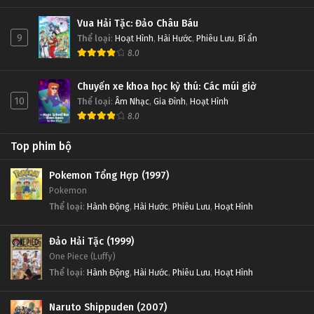
Vua Hải Tặc: Đảo Châu Báu
9
Thể loại
:
Hoạt Hình
,
Hài Hước
,
Phiêu Lưu
,
Bí ẩn
8.0
Chuyến xe khoa học kỳ thú: Các múi giờ
10
Thể loại
:
Âm Nhạc
,
Gia Đình
,
Hoạt Hình
8.0
Top phim bộ
Pokemon Tổng Hợp (1997)
Pokemon
Thể loại
:
Hành Động
,
Hài Hước
,
Phiêu Lưu
,
Hoạt Hình
Đảo Hải Tặc (1999)
One Piece (Luffy)
Thể loại
:
Hành Động
,
Hài Hước
,
Phiêu Lưu
,
Hoạt Hình
Naruto Shippuden (2007)