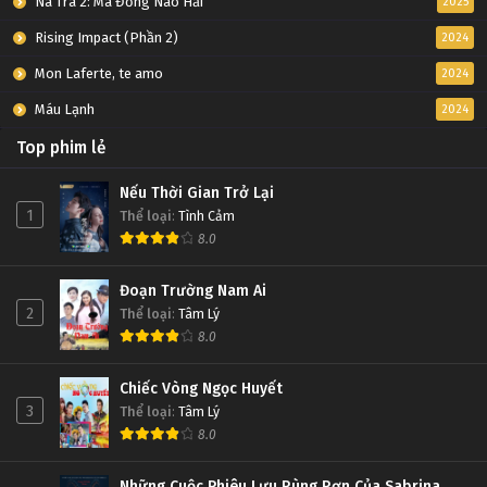
Na Tra 2: Ma Đồng Náo Hải
2025
Rising Impact (Phần 2)
2024
Mon Laferte, te amo
2024
Máu Lạnh
2024
Top phim lẻ
Nếu Thời Gian Trở Lại
1
Thể loại
:
Tình Cảm
8.0
Đoạn Trường Nam Ai
2
Thể loại
:
Tâm Lý
8.0
Chiếc Vòng Ngọc Huyết
3
Thể loại
:
Tâm Lý
8.0
Những Cuộc Phiêu Lưu Rùng Rợn Của Sabrina