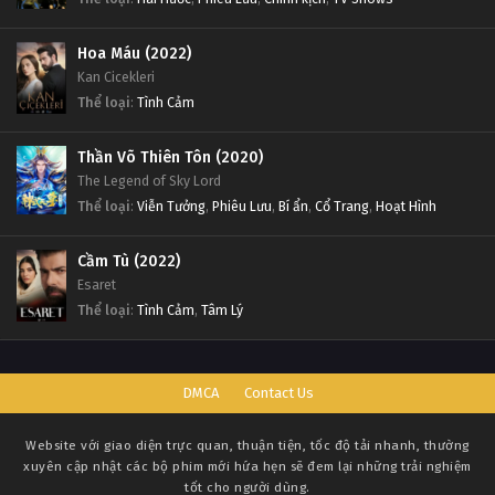
Hoa Máu (2022)
Kan Cicekleri
Thể loại
:
Tình Cảm
Thần Võ Thiên Tôn (2020)
The Legend of Sky Lord
Thể loại
:
Viễn Tưởng
,
Phiêu Lưu
,
Bí ẩn
,
Cổ Trang
,
Hoạt Hình
Cầm Tù (2022)
Esaret
Thể loại
:
Tình Cảm
,
Tâm Lý
DMCA
Contact Us
Website với giao diện trực quan, thuận tiện, tốc độ tải nhanh, thường
xuyên cập nhật các bộ phim mới hứa hẹn sẽ đem lại những trải nghiệm
tốt cho người dùng.