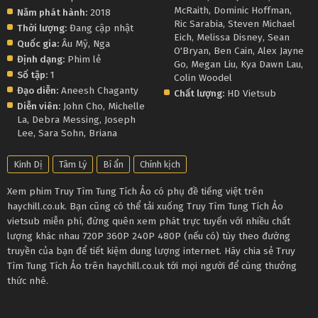
McRaith
,
Dominic Hoffman
,
Năm phát hành:
2018
Ric Sarabia
,
Steven Michael
Thời lượng:
Đang cập nhật
Eich
,
Melissa Disney
,
Sean
Quốc gia:
Âu Mỹ
,
Nga
O'Bryan
,
Ben Cain
,
Alex Jayne
Định dạng:
Phim lẻ
Go
,
Megan Liu
,
Kya Dawn Lau
,
Số tập:
1
Colin Woodel
Đạo diễn:
Aneesh Chaganty
Chất lượng:
HD Vietsub
Diễn viên:
John Cho
,
Michelle
La
,
Debra Messing
,
Joseph
Lee
,
Sara Sohn
,
Briana
Kinh Dị
Tâm Lý
Bí ẩn
Chính kịch
Xem phim Truy Tìm Tung Tích Ảo có phụ đề tiếng việt trên
haychill.co.uk. Bạn cũng có thể tải xuống Truy Tìm Tung Tích Ảo
vietsub miễn phí, đừng quên xem phát trực tuyến với nhiều chất
lượng khác nhau 720P 360P 240P 480P (nếu có) tùy theo đường
truyền của bạn để tiết kiệm dung lượng internet. Hãy chia sẻ Truy
Tìm Tung Tích Ảo trên haychill.co.uk tới mọi người để cùng thưởng
thức nhé.