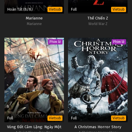
Hoàn Tất (8/8)
Full
Vietsub
Vietsub
Marianne
Thế Chiến Z
Marianne
World War Z
Phim lẻ
Phim lẻ
Full
Full
Vietsub
Vietsub
Vùng Đất Câm Lặng: Ngày Một
A Christmas Horror Story