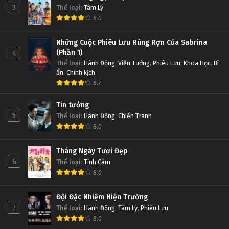
3
Thể loại
:
Tâm Lý
8.0
Những Cuộc Phiêu Lưu Rùng Rợn Của Sabrina
(Phần 1)
4
Thể loại
:
Hành Động
,
Viễn Tưởng
,
Phiêu Lưu
,
Khoa Học
,
Bí
ẩn
,
Chính kịch
8.7
Tin tưởng
5
Thể loại
:
Hành Động
,
Chiến Tranh
8.0
Tháng Ngày Tươi Đẹp
6
Thể loại
:
Tình Cảm
8.0
Đội Đặc Nhiệm Hiện Trường
7
Thể loại
:
Hành Động
,
Tâm Lý
,
Phiêu Lưu
8.0