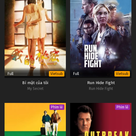
Full
Full
Vietsub
Vietsub
Bí mật của tôi
Run Hide Fight
My Secret
Run Hide Fight
Phim lẻ
Phim lẻ