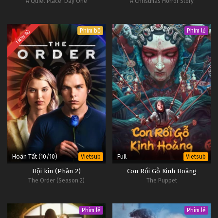
A Quiet Place: Day One
A Christmas Horror Story
Phim bộ
Phim lẻ
TRỌN BỘ
Hoàn Tất (10/10)
Full
Vietsub
Vietsub
Hội kín (Phần 2)
Con Rối Gỗ Kinh Hoàng
The Order (Season 2)
The Puppet
Phim lẻ
Phim lẻ