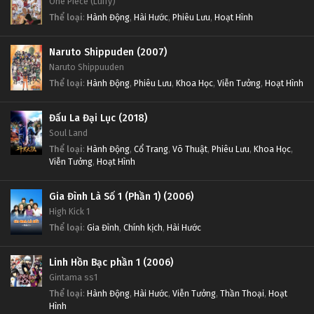
One Piece (Luffy)
Thể loại
:
Hành Động
,
Hài Hước
,
Phiêu Lưu
,
Hoạt Hình
Naruto Shippuden (2007)
Naruto Shippuuden
Thể loại
:
Hành Động
,
Phiêu Lưu
,
Khoa Học
,
Viễn Tưởng
,
Hoạt Hình
Đấu La Đại Lục (2018)
Soul Land
Thể loại
:
Hành Động
,
Cổ Trang
,
Võ Thuật
,
Phiêu Lưu
,
Khoa Học
,
Viễn Tưởng
,
Hoạt Hình
Gia Đình Là Số 1 (Phần 1) (2006)
High Kick 1
Thể loại
:
Gia Đình
,
Chính kịch
,
Hài Hước
Linh Hồn Bạc phần 1 (2006)
Gintama ss1
Thể loại
:
Hành Động
,
Hài Hước
,
Viễn Tưởng
,
Thần Thoại
,
Hoạt
Hình