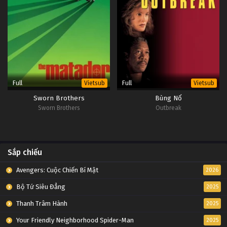
Full
Full
Vietsub
Vietsub
Sworn Brothers
Bùng Nổ
Sworn Brothers
Outbreak
Sắp chiếu
Avengers: Cuộc Chiến Bí Mật
2026
Bộ Tứ Siêu Đẳng
2025
Thanh Trâm Hành
2025
Your Friendly Neighborhood Spider-Man
2025