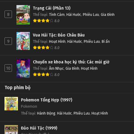
Trạng Cãi (Phần 13)
8
Thể loại
:
Tình Cảm
,
Hài Hước
,
Phiêu Lưu
,
Gia Đình
8.0
Vua Hải Tặc: Đảo Châu Báu
9
Thể loại
:
Hoạt Hình
,
Hài Hước
,
Phiêu Lưu
,
Bí ẩn
8.0
Chuyến xe khoa học kỳ thú: Các múi giờ
10
Thể loại
:
Âm Nhạc
,
Gia Đình
,
Hoạt Hình
8.0
Top phim bộ
Pokemon Tổng Hợp (1997)
Pokemon
Thể loại
:
Hành Động
,
Hài Hước
,
Phiêu Lưu
,
Hoạt Hình
Đảo Hải Tặc (1999)