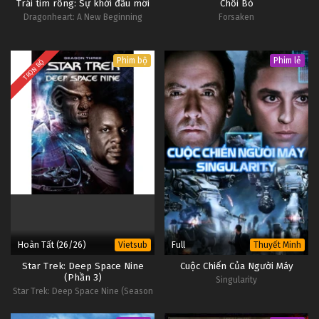
Trái tim rồng: Sự khởi đầu mới
Chối Bỏ
Dragonheart: A New Beginning
Forsaken
Phim bộ
Phim lẻ
TRỌN BỘ
Hoàn Tất (26/26)
Full
Vietsub
Thuyết Minh
Star Trek: Deep Space Nine
Cuộc Chiến Của Người Máy
(Phần 3)
Singularity
Star Trek: Deep Space Nine (Season
3)