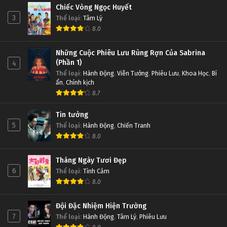
Chiếc Vòng Ngọc Huyết
3
Thể loại
:
Tâm Lý
8.0
Những Cuộc Phiêu Lưu Rùng Rợn Của Sabrina
(Phần 1)
4
Thể loại
:
Hành Động
,
Viễn Tưởng
,
Phiêu Lưu
,
Khoa Học
,
Bí
ẩn
,
Chính kịch
8.7
Tin tưởng
5
Thể loại
:
Hành Động
,
Chiến Tranh
8.0
Tháng Ngày Tươi Đẹp
6
Thể loại
:
Tình Cảm
8.0
Đội Đặc Nhiệm Hiện Trường
7
Thể loại
:
Hành Động
,
Tâm Lý
,
Phiêu Lưu