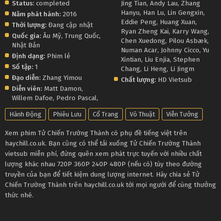
Status:
completed
Jing Tian
,
Andy Lau
,
Zhang
Hanyu
,
Han Lu
,
Lin Gengxin
,
Năm phát hành:
2016
Eddie Peng
,
Huang Xuan
,
Thời lượng:
Đang cập nhật
Ryan Zheng Kai
,
Karry Wang
,
Quốc gia:
Âu Mỹ
,
Trung Quốc
,
Chen Xuedong
,
Pilou Asbæk
,
Nhật Bản
Numan Acar
,
Johnny Cicco
,
Yu
Định dạng:
Phim lẻ
Xintian
,
Liu Enjia
,
Stephen
Số tập:
1
Chang
,
Li Heng
,
Li Jingm
Đạo diễn:
Zhang Yimou
Chất lượng:
HD Vietsub
Diễn viên:
Matt Damon
,
Willem Dafoe
,
Pedro Pascal
,
Hành Động
Phiêu Lưu
Cổ Trang
Võ Thuật
Viễn Tưởng
Xem phim Tử Chiến Trường Thành có phụ đề tiếng việt trên
haychill.co.uk. Bạn cũng có thể tải xuống Tử Chiến Trường Thành
vietsub miễn phí, đừng quên xem phát trực tuyến với nhiều chất
lượng khác nhau 720P 360P 240P 480P (nếu có) tùy theo đường
truyền của bạn để tiết kiệm dung lượng internet. Hãy chia sẻ Tử
Chiến Trường Thành trên haychill.co.uk tới mọi người để cùng thưởng
thức nhé.