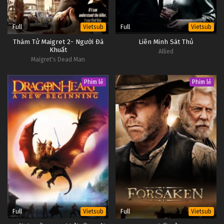
Full
Full
Vietsub
Vietsub
Thám Tử Maigret 2- Người Đã
Liên Minh Sát Thủ
Khuất
Allied
Maigret's Dead Man
Phim lẻ
Phim lẻ
Full
Full
Vietsub
Vietsub