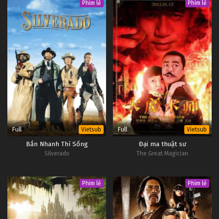
Phim lẻ
Phim lẻ
Full
Full
Vietsub
Vietsub
Bắn Nhanh Thì Sống
Đại ma thuật sư
Silverado
The Great Magician
Phim lẻ
Phim lẻ