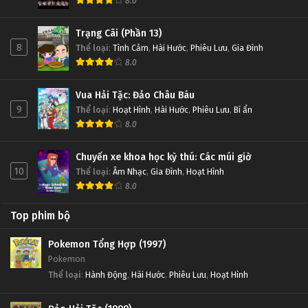
8.0
Trạng Cãi (Phần 13)
8
Thể loại
:
Tình Cảm
,
Hài Hước
,
Phiêu Lưu
,
Gia Đình
8.0
Vua Hải Tặc: Đảo Châu Báu
9
Thể loại
:
Hoạt Hình
,
Hài Hước
,
Phiêu Lưu
,
Bí ẩn
8.0
Chuyến xe khoa học kỳ thú: Các múi giờ
10
Thể loại
:
Âm Nhạc
,
Gia Đình
,
Hoạt Hình
8.0
Top phim bộ
Pokemon Tổng Hợp (1997)
Pokemon
Thể loại
:
Hành Động
,
Hài Hước
,
Phiêu Lưu
,
Hoạt Hình