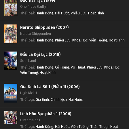
Đảo Hải Tặc (1999)
One Piece (Luffy)
Thể loại
:
Hành Động
,
Hài Hước
,
Phiêu Lưu
,
Hoạt Hình
Naruto Shippuden (2007)
Naruto Shippuuden
Thể loại
:
Hành Động
,
Phiêu Lưu
,
Khoa Học
,
Viễn Tưởng
,
Hoạt Hình
Đấu La Đại Lục (2018)
Soul Land
Thể loại
:
Hành Động
,
Cổ Trang
,
Võ Thuật
,
Phiêu Lưu
,
Khoa Học
,
Viễn Tưởng
,
Hoạt Hình
Gia Đình Là Số 1 (Phần 1) (2006)
High Kick 1
Thể loại
:
Gia Đình
,
Chính kịch
,
Hài Hước
Linh Hồn Bạc phần 1 (2006)
Gintama ss1
Thể loại
:
Hành Động
,
Hài Hước
,
Viễn Tưởng
,
Thần Thoại
,
Hoạt