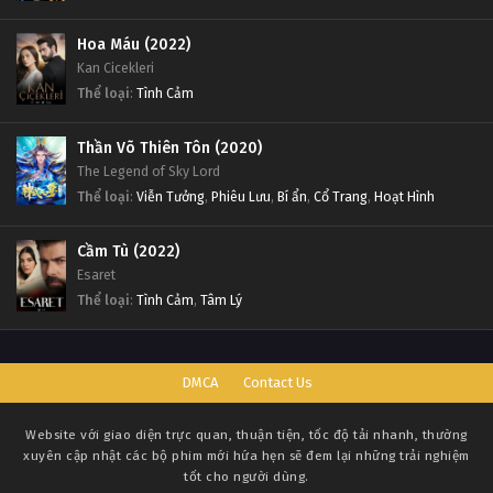
Hoa Máu (2022)
Kan Cicekleri
Thể loại
:
Tình Cảm
Thần Võ Thiên Tôn (2020)
The Legend of Sky Lord
Thể loại
:
Viễn Tưởng
,
Phiêu Lưu
,
Bí ẩn
,
Cổ Trang
,
Hoạt Hình
Cầm Tù (2022)
Esaret
Thể loại
:
Tình Cảm
,
Tâm Lý
DMCA
Contact Us
Website với giao diện trực quan, thuận tiện, tốc độ tải nhanh, thường
xuyên cập nhật các bộ phim mới hứa hẹn sẽ đem lại những trải nghiệm
tốt cho người dùng.