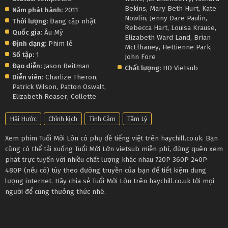
Bekins
,
Mary Beth Hurt
,
Kate
Năm phát hành:
2011
Nowlin
,
Jenny Dare Paulin
,
Thời lượng:
Đang cập nhật
Rebecca Hart
,
Louisa Krause
,
Quốc gia:
Âu Mỹ
Elizabeth Ward Land
,
Brian
Định dạng:
Phim lẻ
McElhaney
,
Hettienne Park
,
Số tập:
1
John Fore
Đạo diễn:
Jason Reitman
Chất lượng:
HD Vietsub
Diễn viên:
Charlize Theron
,
Patrick Wilson
,
Patton Oswalt
,
Elizabeth Reaser
,
Collette
Hài Hước
Chính kịch
Tình Cảm
Tâm Lý
Xem phim Tuổi Mới Lớn có phụ đề tiếng việt trên haychill.co.uk. Bạn
cũng có thể tải xuống Tuổi Mới Lớn vietsub miễn phí, đừng quên xem
phát trực tuyến với nhiều chất lượng khác nhau 720P 360P 240P
480P (nếu có) tùy theo đường truyền của bạn để tiết kiệm dung
lượng internet. Hãy chia sẻ Tuổi Mới Lớn trên haychill.co.uk tới mọi
người để cùng thưởng thức nhé.