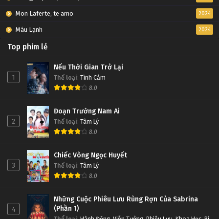
Mon Laferte, te amo
2024
Máu Lạnh
2024
Top phim lẻ
Nếu Thời Gian Trở Lại
1
Thể loại
:
Tình Cảm
8.0
Đoạn Trường Nam Ai
2
Thể loại
:
Tâm Lý
8.0
Chiếc Vòng Ngọc Huyết
3
Thể loại
:
Tâm Lý
8.0
Những Cuộc Phiêu Lưu Rùng Rợn Của Sabrina
(Phần 1)
4
Thể loại
:
Hành Động
,
Viễn Tưởng
,
Phiêu Lưu
,
Khoa Học
,
Bí