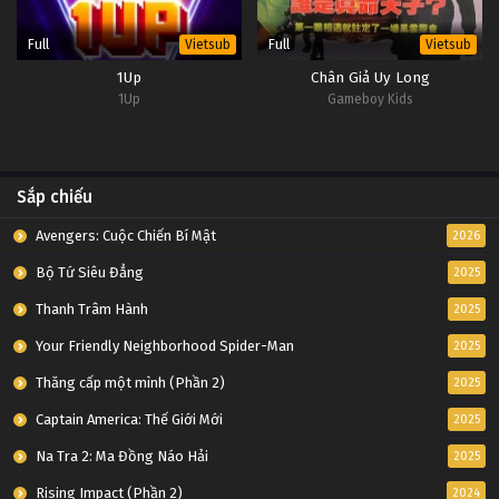
Full
Full
Vietsub
Vietsub
1Up
Chân Giả Uy Long
1Up
Gameboy Kids
Sắp chiếu
Avengers: Cuộc Chiến Bí Mật
2026
Bộ Tứ Siêu Đẳng
2025
Thanh Trâm Hành
2025
Your Friendly Neighborhood Spider-Man
2025
Thăng cấp một mình (Phần 2)
2025
Captain America: Thế Giới Mới
2025
Na Tra 2: Ma Đồng Náo Hải
2025
Rising Impact (Phần 2)
2024