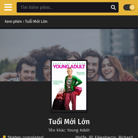
Xem phim
›
Tuổi Mới Lớn
Tuổi Mới Lớn
Tên khác: Young Adult
Status:
completed
Wolfe
,
Jill Eikenberry
,
Richard