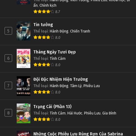
ẩn
,
Chính kịch
8.7
Tin tưởng
5
Thể loại
:
Hành Động
,
Chiến Tranh
8.0
Tháng Ngày Tươi Đẹp
6
Thể loại
:
Tình Cảm
8.0
Đội Đặc Nhiệm Hiện Trường
7
Thể loại
:
Hành Động
,
Tâm Lý
,
Phiêu Lưu
8.0
Trạng Cãi (Phần 13)
8
Thể loại
:
Tình Cảm
,
Hài Hước
,
Phiêu Lưu
,
Gia Đình
8.0
Những Cuộc Phiêu Lưu Rùng Rợn Của Sabrina