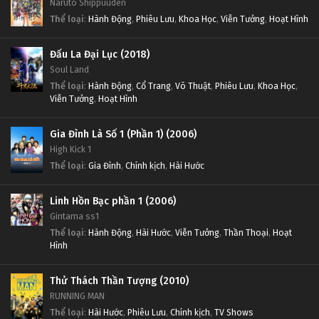
Naruto Shippuuden
Thể loại
:
Hành Động
,
Phiêu Lưu
,
Khoa Học
,
Viễn Tưởng
,
Hoạt Hình
Đấu La Đại Lục (2018)
Soul Land
Thể loại
:
Hành Động
,
Cổ Trang
,
Võ Thuật
,
Phiêu Lưu
,
Khoa Học
,
Viễn Tưởng
,
Hoạt Hình
Gia Đình Là Số 1 (Phần 1) (2006)
High Kick 1
Thể loại
:
Gia Đình
,
Chính kịch
,
Hài Hước
Linh Hồn Bạc phần 1 (2006)
Gintama ss1
Thể loại
:
Hành Động
,
Hài Hước
,
Viễn Tưởng
,
Thần Thoại
,
Hoạt
Hình
Thử Thách Thần Tượng (2010)
RUNNING MAN
Thể loại
:
Hài Hước
,
Phiêu Lưu
,
Chính kịch
,
TV Shows