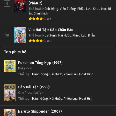
(Phần 2)
9
Thể loại
:
Hành Động
,
Viễn Tưởng
,
Phiêu Lưu
,
Khoa Học
,
Bí
ẩn
,
Chính kịch
8.5
Vua Hải Tặc: Đảo Châu Báu
10
Thể loại
:
Hoạt Hình
,
Hài Hước
,
Phiêu Lưu
,
Bí ẩn
8.0
Top phim bộ
Pokemon Tổng Hợp (1997)
Pokemon
Thể loại
:
Hành Động
,
Hài Hước
,
Phiêu Lưu
,
Hoạt Hình
Đảo Hải Tặc (1999)
One Piece (Luffy)
Thể loại
:
Hành Động
,
Hài Hước
,
Phiêu Lưu
,
Hoạt Hình
Naruto Shippuden (2007)