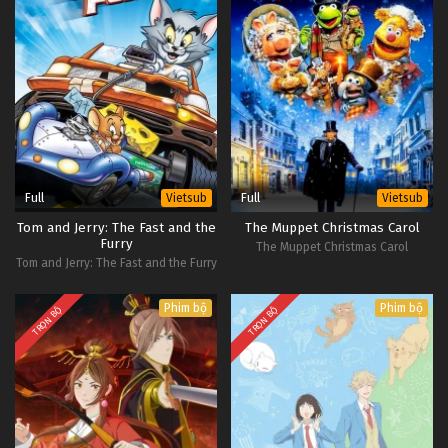
Full
Full
Vietsub
Vietsub
Tom and Jerry: The Fast and the
The Muppet Christmas Carol
Furry
The Muppet Christmas Carol
Tom and Jerry: The Fast and the Furry
Phim bộ
Phim bộ
TRỌN BỘ
TRỌN BỘ