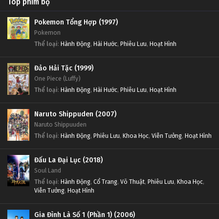
Top phim bộ
Pokemon Tổng Hợp (1997)
Pokemon
Thể loại
:
Hành Động
,
Hài Hước
,
Phiêu Lưu
,
Hoạt Hình
Đảo Hải Tặc (1999)
One Piece (Luffy)
Thể loại
:
Hành Động
,
Hài Hước
,
Phiêu Lưu
,
Hoạt Hình
Naruto Shippuden (2007)
Naruto Shippuuden
Thể loại
:
Hành Động
,
Phiêu Lưu
,
Khoa Học
,
Viễn Tưởng
,
Hoạt Hình
Đấu La Đại Lục (2018)
Soul Land
Thể loại
:
Hành Động
,
Cổ Trang
,
Võ Thuật
,
Phiêu Lưu
,
Khoa Học
,
Viễn Tưởng
,
Hoạt Hình
Gia Đình Là Số 1 (Phần 1) (2006)