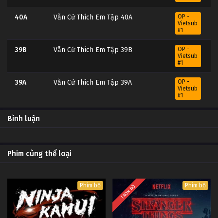
40A
Vẫn Cứ Thích Em Tập 40A
OP -
Vietsub
#1
39B
Vẫn Cứ Thích Em Tập 39B
OP -
Vietsub
#1
39A
Vẫn Cứ Thích Em Tập 39A
OP -
Vietsub
#1
38B
Vẫn Cứ Thích Em Tập 38B
OP -
Bình luận
Vietsub
#1
38A
Vẫn Cứ Thích Em Tập 38A
OP -
Phim cùng thể loại
Vietsub
#1
37B
Vẫn Cứ Thích Em Tập 37B
OP -
Phim bộ
Phim bộ
Vietsub
TRỌN BỘ
#1
37A
Vẫn Cứ Thích Em Tập 37A
OP -