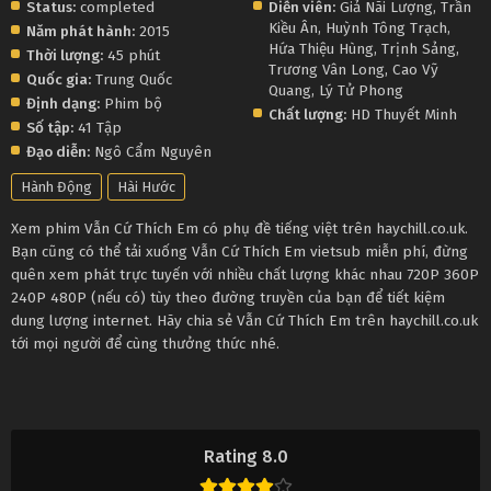
Status:
completed
Diễn viên:
Giả Nãi Lượng
,
Trần
Kiều Ân
,
Huỳnh Tông Trạch
,
Năm phát hành:
2015
Hứa Thiệu Hùng
,
Trịnh Sảng
,
Thời lượng:
45 phút
Trương Vân Long
,
Cao Vỹ
Quốc gia:
Trung Quốc
Quang
,
Lý Tử Phong
Định dạng:
Phim bộ
Chất lượng:
HD Thuyết Minh
Số tập:
41 Tập
Đạo diễn:
Ngô Cẩm Nguyên
Hành Động
Hài Hước
Xem phim Vẫn Cứ Thích Em có phụ đề tiếng việt trên haychill.co.uk.
Bạn cũng có thể tải xuống Vẫn Cứ Thích Em vietsub miễn phí, đừng
quên xem phát trực tuyến với nhiều chất lượng khác nhau 720P 360P
240P 480P (nếu có) tùy theo đường truyền của bạn để tiết kiệm
dung lượng internet. Hãy chia sẻ Vẫn Cứ Thích Em trên haychill.co.uk
tới mọi người để cùng thưởng thức nhé.
Rating 8.0