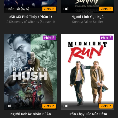
Hoàn Tất (8/8)
Full
Vietsub
Vietsub
Mật Mã Phù Thủy (Phần 1)
Người Lính Gục Ngã
A Discovery of Witches (Season 1)
Sunray: Fallen Soldier
Phim lẻ
Phim lẻ
Full
Full
Vietsub
Vietsub
Người Dơi: Ác Nhân Bí Ẩn
Trốn Chạy Lúc Nửa Đêm