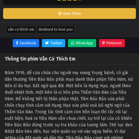
Xem Phim
vẫn cứ thích em
destined to love you
Facebook
Twitter
WhatsApp
Pinterest
Thông tin phim Vẫn Cứ Thích Em
Năm 1916, để cứu chữa cho người mẹ mang trọng bệnh, cô gái
dân thường Tiền Bảo Bảo phải mạo danh thân phận Tiêu Hàm, nữ
tiến sĩ du học bất ngờ qua đời. Một bên là Hạng Hạo, người theo
đuổi nhiệt tình, một bên là vị hôn phu Thẩm Văn Đào của Tiêu
Hàm. Để không tiết lộ thân phận thật, Tiền Bảo Bảo vừa phải
chốn chạy tình cảm với Hạng Hạo vừa phải xoá bỏ nghi ngờ của
Thẩm Văn Đào. Trong lúc tình cảm còn hỗn loạn thì rắc rối lại
xuất hiện, hoá ra Tiêu Hàm vẫn chưa chết, sự trở lại của cô khiến
Tiền Bảo Bảo đứng trước sự tra khảo của lương tâm. Thế lực đen
Nhật Bản kéo đến, học viện quân sự rơi vào nguy hiểm. Vì đại
nghĩa của đất nước và dân tộc, Tiền Bảo Bảo cùng với những