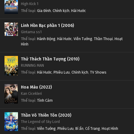
High Kick 1
Thể loại
:
Gia Đình
,
Chính kịch
,
Hài Hước
Linh Hồn Bạc phần 1 (2006)
Gintama ss1
Thể loại
:
Hành Động
,
Hài Hước
,
Viễn Tưởng
,
Thần Thoại
,
Hoạt
Hình
Thử Thách Thần Tượng (2010)
RUNNING MAN
Thể loại
:
Hài Hước
,
Phiêu Lưu
,
Chính kịch
,
TV Shows
Hoa Máu (2022)
Kan Cicekleri
Thể loại
:
Tình Cảm
Thần Võ Thiên Tôn (2020)
The Legend of Sky Lord
Thể loại
:
Viễn Tưởng
,
Phiêu Lưu
,
Bí ẩn
,
Cổ Trang
,
Hoạt Hình