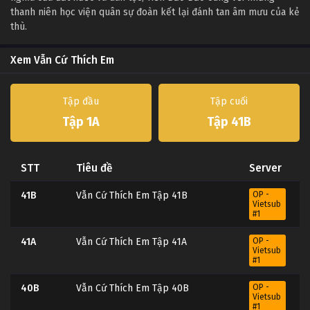
thanh niên học viện quân sự đoàn kết lại đánh tan âm mưu của kẻ
thù.
Xem Vẫn Cứ Thích Em
Tập đầu
Tập cuối
Tập 1A
Tập 41B
STT
Tiêu đề
Server
41B
Vẫn Cứ Thích Em Tập 41B
OP -
Vietsub
#1
41A
Vẫn Cứ Thích Em Tập 41A
OP -
Vietsub
#1
40B
Vẫn Cứ Thích Em Tập 40B
OP -
Vietsub
#1