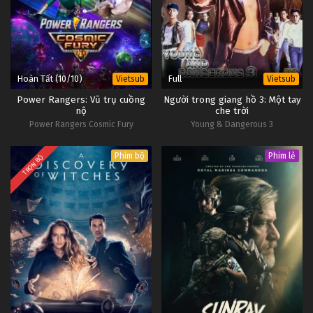
Hoàn Tất (10/10)
Full
Vietsub
Vietsub
Power Rangers: Vũ trụ cuồng
Người trong giang hồ 3: Một tay
nộ
che trời
Power Rangers Cosmic Fury
Young & Dangerous 3
Phim bộ
Phim lẻ
TRỌN BỘ