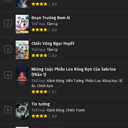
8.0
Đoạn Trường Nam Ai
2
Thể loại
:
Tâm Lý
8.0
Chiếc Vòng Ngọc Huyết
3
Thể loại
:
Tâm Lý
8.0
Những Cuộc Phiêu Lưu Rùng Rợn Của Sabrina
(Phần 1)
4
Thể loại
:
Hành Động
,
Viễn Tưởng
,
Phiêu Lưu
,
Khoa Học
,
Bí
ẩn
,
Chính kịch
8.7
Tin tưởng
5
Thể loại
:
Hành Động
,
Chiến Tranh
8.0