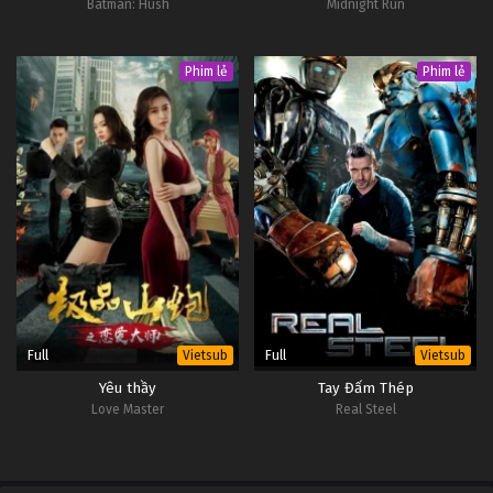
Batman: Hush
Midnight Run
Phim lẻ
Phim lẻ
Full
Full
Vietsub
Vietsub
Yêu thầy
Tay Đấm Thép
Love Master
Real Steel