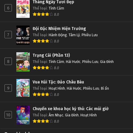
Tháng Ngày Tươi Đẹp
6
Thể loại
:
Tình Cảm
8.0
Đội Đặc Nhiệm Hiện Trường
7
Thể loại
:
Hành Động
,
Tâm Lý
,
Phiêu Lưu
8.0
Trạng Cãi (Phần 13)
8
Thể loại
:
Tình Cảm
,
Hài Hước
,
Phiêu Lưu
,
Gia Đình
8.0
Vua Hải Tặc: Đảo Châu Báu
9
Thể loại
:
Hoạt Hình
,
Hài Hước
,
Phiêu Lưu
,
Bí ẩn
8.0
Chuyến xe khoa học kỳ thú: Các múi giờ
10
Thể loại
:
Âm Nhạc
,
Gia Đình
,
Hoạt Hình
8.0