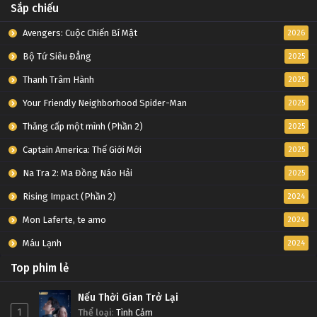
Sắp chiếu
Avengers: Cuộc Chiến Bí Mật
2026
Bộ Tứ Siêu Đẳng
2025
Thanh Trâm Hành
2025
Your Friendly Neighborhood Spider-Man
2025
Thăng cấp một mình (Phần 2)
2025
Captain America: Thế Giới Mới
2025
Na Tra 2: Ma Đồng Náo Hải
2025
Rising Impact (Phần 2)
2024
Mon Laferte, te amo
2024
Máu Lạnh
2024
Top phim lẻ
Nếu Thời Gian Trở Lại
1
Thể loại
:
Tình Cảm