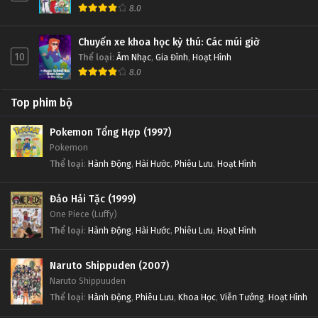
8.0
Chuyến xe khoa học kỳ thú: Các múi giờ
10
Thể loại
:
Âm Nhạc
,
Gia Đình
,
Hoạt Hình
8.0
Top phim bộ
Pokemon Tổng Hợp (1997)
Pokemon
Thể loại
:
Hành Động
,
Hài Hước
,
Phiêu Lưu
,
Hoạt Hình
Đảo Hải Tặc (1999)
One Piece (Luffy)
Thể loại
:
Hành Động
,
Hài Hước
,
Phiêu Lưu
,
Hoạt Hình
Naruto Shippuden (2007)
Naruto Shippuuden
Thể loại
:
Hành Động
,
Phiêu Lưu
,
Khoa Học
,
Viễn Tưởng
,
Hoạt Hình