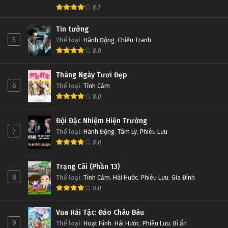
8.7
Tin tưởng
5
Thể loại
:
Hành Động
,
Chiến Tranh
8.0
Tháng Ngày Tươi Đẹp
6
Thể loại
:
Tình Cảm
8.0
Đội Đặc Nhiệm Hiện Trường
7
Thể loại
:
Hành Động
,
Tâm Lý
,
Phiêu Lưu
8.0
Trạng Cãi (Phần 13)
8
Thể loại
:
Tình Cảm
,
Hài Hước
,
Phiêu Lưu
,
Gia Đình
8.0
Vua Hải Tặc: Đảo Châu Báu
9
Thể loại
:
Hoạt Hình
,
Hài Hước
,
Phiêu Lưu
,
Bí ẩn