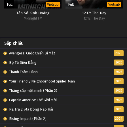
Full
Full
Vietsub
Vietsub
Tần Số Kinh Hoàng
12.12: The Day
Midnight FM
12.12: The Day
Sắp chiếu
Avengers: Cuộc Chiến Bí Mật
2026
Bộ Tứ Siêu Đẳng
2025
Thanh Trâm Hành
2025
Your Friendly Neighborhood Spider-Man
2025
Thăng cấp một mình (Phần 2)
2025
Captain America: Thế Giới Mới
2025
Na Tra 2: Ma Đồng Náo Hải
2025
Rising Impact (Phần 2)
2024