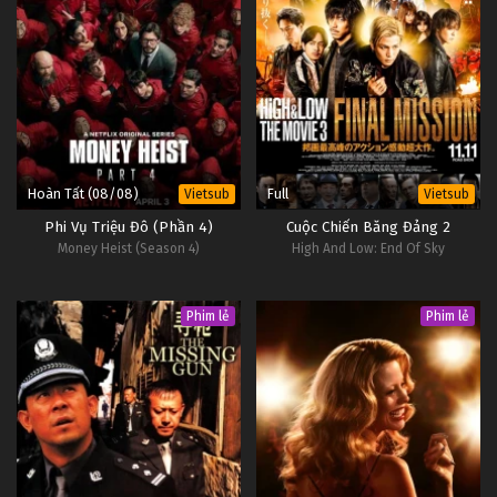
Hoàn Tất (08/08)
Full
Vietsub
Vietsub
Phi Vụ Triệu Đô (Phần 4)
Cuộc Chiến Băng Đảng 2
Money Heist (Season 4)
High And Low: End Of Sky
Phim lẻ
Phim lẻ