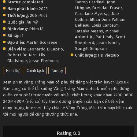
Status:
completed
Tantoo Cardinal
,
John
Lithgow
,
Brendan Fraser
,
Năm phát hành:
2023
Cara Jade Myers
,
JaNae
Thời lượng:
206 Phút
Collins
,
Jillian Dion
,
William
Quốc gia:
Âu Mỹ
Belleau
,
Louis Cancelmi
,
Định dạng:
Phim lẻ
Tatanka Means
,
Michael
Số tập:
1
Abbott Jr.
,
Pat Healy
,
Scott
Đạo diễn:
Martin Scorsese
Shepherd
,
Jason Isbell
,
Sturgill Simpson
Diễn viên:
Leonardo DiCaprio
,
Robert De Niro
,
Lily
Chất lượng:
HD Vietsub
Gladstone
,
Jesse Plemons
,
Hình Sự
Chính kịch
Tâm Lý
Xem phim Vầng Trăng Máu có phụ đề tiếng việt trên haychill.co.uk.
Bạn cũng có thể tải xuống Vầng Trăng Máu vietsub miễn phí, đừng
quên xem phát trực tuyến với nhiều chất lượng khác nhau 720P 360P
240P 480P (nếu có) tùy theo đường truyền của bạn để tiết kiệm
dung lượng internet. Hãy chia sẻ Vầng Trăng Máu trên haychill.co.uk
tới mọi người để cùng thưởng thức nhé.
Rating 8.0