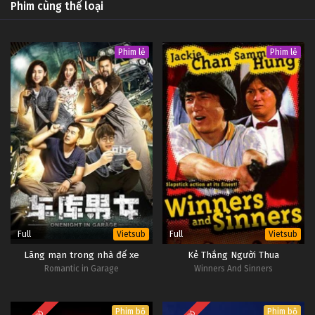
Phim cùng thể loại
Phim lẻ
Phim lẻ
Full
Full
Vietsub
Vietsub
Lãng mạn trong nhà để xe
Kẻ Thắng Người Thua
Romantic in Garage
Winners And Sinners
Phim bộ
Phim bộ