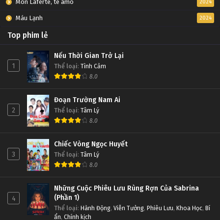
Mon Laferte, te amo
2024
Máu Lạnh
2024
Top phim lẻ
Nếu Thời Gian Trở Lại
1
Thể loại
:
Tình Cảm
8.0
Đoạn Trường Nam Ai
2
Thể loại
:
Tâm Lý
8.0
Chiếc Vòng Ngọc Huyết
3
Thể loại
:
Tâm Lý
8.0
Những Cuộc Phiêu Lưu Rùng Rợn Của Sabrina
(Phần 1)
4
Thể loại
:
Hành Động
,
Viễn Tưởng
,
Phiêu Lưu
,
Khoa Học
,
Bí
ẩn
,
Chính kịch