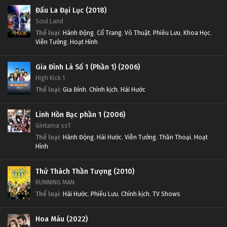
Đấu La Đại Lục (2018)
Soul Land
Thể loại
:
Hành Động
,
Cổ Trang
,
Võ Thuật
,
Phiêu Lưu
,
Khoa Học
,
Viễn Tưởng
,
Hoạt Hình
Gia Đình Là Số 1 (Phần 1) (2006)
High Kick 1
Thể loại
:
Gia Đình
,
Chính kịch
,
Hài Hước
Linh Hồn Bạc phần 1 (2006)
Gintama ss1
Thể loại
:
Hành Động
,
Hài Hước
,
Viễn Tưởng
,
Thần Thoại
,
Hoạt
Hình
Thử Thách Thần Tượng (2010)
RUNNING MAN
Thể loại
:
Hài Hước
,
Phiêu Lưu
,
Chính kịch
,
TV Shows
Hoa Máu (2022)