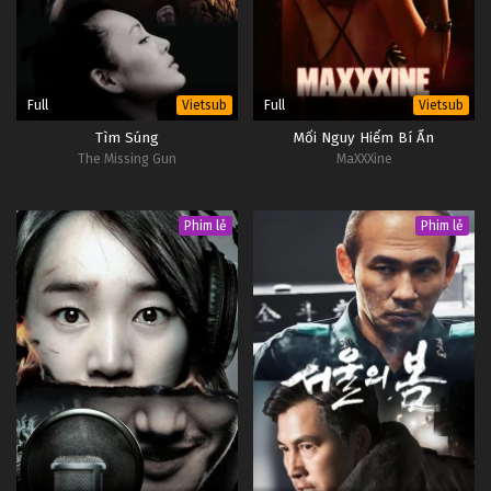
Full
Full
Vietsub
Vietsub
Tìm Súng
Mối Nguy Hiểm Bí Ẩn
The Missing Gun
MaXXXine
Phim lẻ
Phim lẻ