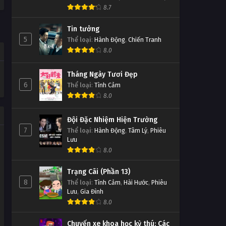
8.7
Tin tưởng
5
Thể loại
:
Hành Động
,
Chiến Tranh
8.0
Tháng Ngày Tươi Đẹp
6
Thể loại
:
Tình Cảm
8.0
Đội Đặc Nhiệm Hiện Trường
7
Thể loại
:
Hành Động
,
Tâm Lý
,
Phiêu
Lưu
8.0
Trạng Cãi (Phần 13)
8
Thể loại
:
Tình Cảm
,
Hài Hước
,
Phiêu
Lưu
,
Gia Đình
8.0
Chuyến xe khoa học kỳ thú: Các