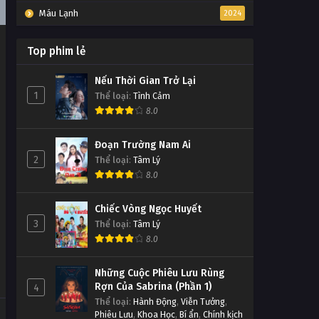
Máu Lạnh
2024
Top phim lẻ
Nếu Thời Gian Trở Lại
1
Thể loại
:
Tình Cảm
8.0
Đoạn Trường Nam Ai
2
Thể loại
:
Tâm Lý
8.0
Chiếc Vòng Ngọc Huyết
3
Thể loại
:
Tâm Lý
8.0
Những Cuộc Phiêu Lưu Rùng
Rợn Của Sabrina (Phần 1)
4
Thể loại
:
Hành Động
,
Viễn Tưởng
,
Phiêu Lưu
,
Khoa Học
,
Bí ẩn
,
Chính kịch