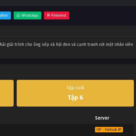
itter
WhatsApp
Pinterest
hải giải trình cho ông sếp xã hội đen và cạnh tranh với một nhân viên
Tập cuối
Tập 6
Server
OP - Vietsub #1