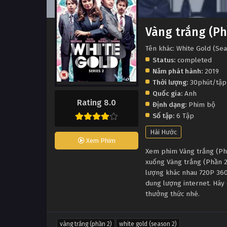
Vàng trắng (Ph
Tên khác: White Gold (Se
Status:
completed
Năm phát hành:
2019
Thời lượng:
30phút/tập
Quốc gia:
Anh
Rating 8.0
Định dạng:
Phim bộ
Số tập:
6 Tập
Hài Hước
Xem Phim
Xem phim Vàng trắng (Phần
xuống Vàng trắng (Phần 2
lượng khác nhau 720P 360
dung lượng internet. Hãy 
thưởng thức nhé.
vàng trắng (phần 2)
white gold (season 2)