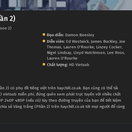
ần 2)
ason 2)
Đạo diễn:
Damon Beesley
Diễn viên:
Ed Westwick
,
James Buckley
,
Joe
Thomas
,
Lauren O'Rourke
,
Linzey Cocker
,
Nigel Lindsay
,
Lloyd Hutchinson
,
Lee Ross
,
Lauren O'Rourke
Chất lượng:
HD Vietsub
 2) có phụ đề tiếng việt trên haychill.co.uk. Bạn cũng có thể tải
) vietsub miễn phí, đừng quên xem phát trực tuyến với nhiều chất
P 240P 480P (nếu có) tùy theo đường truyền của bạn để tiết kiệm
chia sẻ Vàng trắng (Phần 2) trên haychill.co.uk tới mọi người để cùng