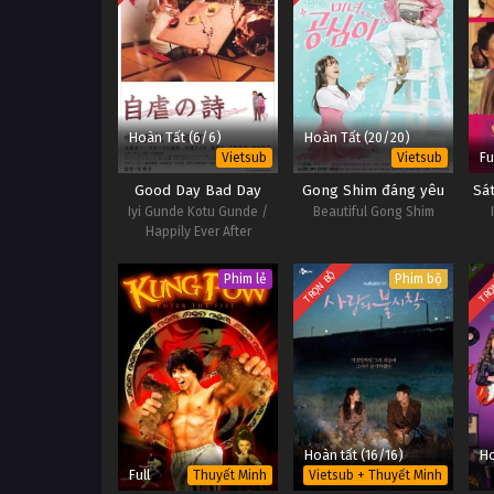
Hoàn Tất (6/6)
Hoàn Tất (20/20)
Fu
Vietsub
Vietsub
Good Day Bad Day
Gong Shim đáng yêu
Sá
Iyi Gunde Kotu Gunde /
Beautiful Gong Shim
Happily Ever After
TRỌN BỘ
TRỌ
Phim lẻ
Phim bộ
Hoàn tất (16/16)
Ho
Full
Thuyết Minh
Vietsub + Thuyết Minh