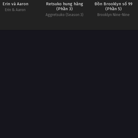
Erin và Aaron
Retsuko hung hăng
Đồn Brooklyn số 99
(Phần 3)
(Phần 5)
Erin & Aaron
Aggretsuko (Season 3)
Brooklyn Nine-Nine
(Season 5)