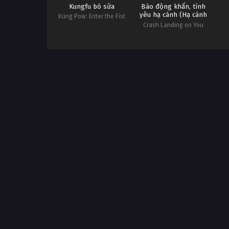
Kungfu bò sữa
Báo động khẩn, tình
yêu hạ cánh (Hạ cánh
Kung Pow: Enter the Fist
nơi anh)
Crash Landing on You