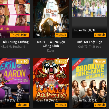
Hoàn Tất (12/12)
ll
Full
Thuyết Minh
Vietsub
Vietsub
t Thủ Chung Giường
Klaus - Câu chuyện
Quê Tôi Thật Đẹp
Giáng Sinh
I Killed My Husband
Quê Tôi Thật Đẹp
Klaus
N BỘ
TRỌN BỘ
TRỌN BỘ
Phim bộ
Phim bộ
Phim bộ
àn Tất (13/13)
Hoàn Tất (10/10)
Hoàn Tất (22/22)
Vietsub
Vietsub
Vietsub