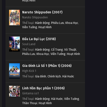
Hoạt Hình
Naruto Shippuden (2007)
Naruto Shippuuden
Thể loại
:
Hành Động
,
Phiêu Lưu
,
Khoa Học
,
Viễn Tưởng
,
Hoạt Hình
Đấu La Đại Lục (2018)
Soul Land
Thể loại
:
Hành Động
,
Cổ Trang
,
Võ Thuật
,
Phiêu Lưu
,
Khoa Học
,
Viễn Tưởng
,
Hoạt Hình
Gia Đình Là Số 1 (Phần 1) (2006)
High Kick 1
Thể loại
:
Gia Đình
,
Chính kịch
,
Hài Hước
Linh Hồn Bạc phần 1 (2006)
Gintama ss1
Thể loại
:
Hành Động
,
Hài Hước
,
Viễn Tưởng
,
Thần Thoại
,
Hoạt Hình