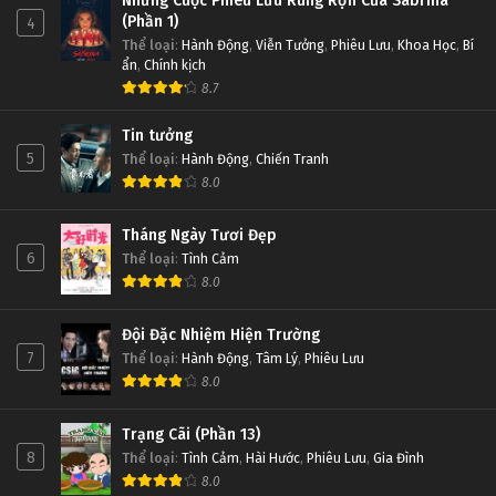
Những Cuộc Phiêu Lưu Rùng Rợn Của Sabrina
(Phần 1)
4
Thể loại
:
Hành Động
,
Viễn Tưởng
,
Phiêu Lưu
,
Khoa Học
,
Bí
ẩn
,
Chính kịch
8.7
Tin tưởng
5
Thể loại
:
Hành Động
,
Chiến Tranh
8.0
Tháng Ngày Tươi Đẹp
6
Thể loại
:
Tình Cảm
8.0
Đội Đặc Nhiệm Hiện Trường
7
Thể loại
:
Hành Động
,
Tâm Lý
,
Phiêu Lưu
8.0
Trạng Cãi (Phần 13)
8
Thể loại
:
Tình Cảm
,
Hài Hước
,
Phiêu Lưu
,
Gia Đình
8.0