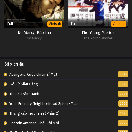
Full
Full
Vietsub
Vietsub
No Mercy: Báo thù
The Young Master
No Mercy
The Young Master
Sắp chiếu
Avengers: Cuộc Chiến Bí Mật
2026
Bộ Tứ Siêu Đẳng
2025
Thanh Trâm Hành
2025
Your Friendly Neighborhood Spider-Man
2025
Thăng cấp một mình (Phần 2)
2025
Captain America: Thế Giới Mới
2025