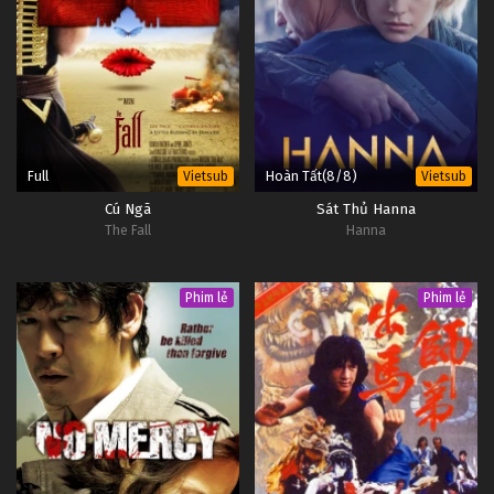
Full
Hoàn Tất(8/8)
Vietsub
Vietsub
Cú Ngã
Sát Thủ Hanna
The Fall
Hanna
Phim lẻ
Phim lẻ