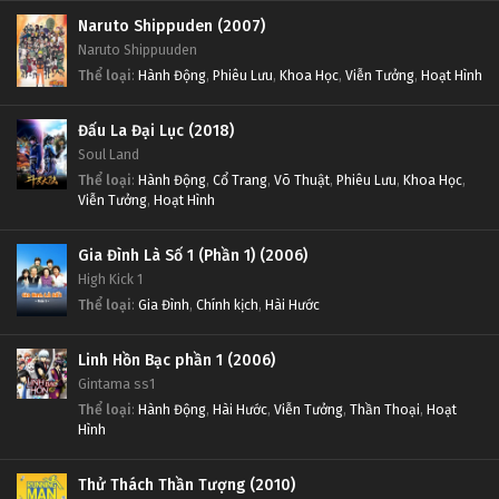
Naruto Shippuden (2007)
Naruto Shippuuden
Thể loại
:
Hành Động
,
Phiêu Lưu
,
Khoa Học
,
Viễn Tưởng
,
Hoạt Hình
Đấu La Đại Lục (2018)
Soul Land
Thể loại
:
Hành Động
,
Cổ Trang
,
Võ Thuật
,
Phiêu Lưu
,
Khoa Học
,
Viễn Tưởng
,
Hoạt Hình
Gia Đình Là Số 1 (Phần 1) (2006)
High Kick 1
Thể loại
:
Gia Đình
,
Chính kịch
,
Hài Hước
Linh Hồn Bạc phần 1 (2006)
Gintama ss1
Thể loại
:
Hành Động
,
Hài Hước
,
Viễn Tưởng
,
Thần Thoại
,
Hoạt
Hình
Thử Thách Thần Tượng (2010)