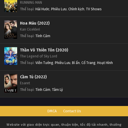
RUNNING MAN
Thể loại
:
Hài Hước
,
Phiêu Lưu
,
Chính kịch
,
TV Shows
Hoa Máu (2022)
Kan Cicekleri
Thể loại
:
Tình Cảm
Thần Võ Thiên Tôn (2020)
The Legend of Sky Lord
Thể loại
:
Viễn Tưởng
,
Phiêu Lưu
,
Bí ẩn
,
Cổ Trang
,
Hoạt Hình
Cầm Tù (2022)
Esaret
Thể loại
:
Tình Cảm
,
Tâm Lý
DMCA
Contact Us
Website với giao diện trực quan, thuận tiện, tốc độ tải nhanh, thường