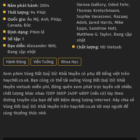
Sienna Guillory
,
Oded Fehr
,
Năm phát hành:
2004
Thomas Kretschmann
,
Thời lượng:
94 Phút
Sophie Vavasseur
,
Razaaq
Quốc gia:
Âu Mỹ
,
Anh
,
Pháp
,
Adoti
,
Jared Harris
,
Mike
Canada
,
Đức
Epps
,
Sandrine Holt
,
Định dạng:
Phim lẻ
Matthew G. Taylor
,
Đang cập
Số tập:
1
nhật
Đạo diễn:
Alexander Witt
,
Chất lượng:
HD Vietsub
Đang cập nhật
Hành Động
Viễn Tưởng
Khoa Học
Xem phim Vùng Đất Quỷ Dữ: Khải Huyền có phụ đề tiếng việt trên
haychill.co.uk. Bạn cũng có thể tải xuống Vùng Đất Quỷ Dữ: Khải
Huyền vietsub miễn phí, đừng quên xem phát trực tuyến với nhiều
chất lượng khác nhau 720P 360P 240P 480P (nếu có) tùy theo
đường truyền của bạn để tiết kiệm dung lượng internet. Hãy chia sẻ
Vùng Đất Quỷ Dữ: Khải Huyền trên haychill.co.uk tới mọi người để
cùng thưởng thức nhé.