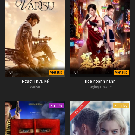
Full
Full
Vietsub
Vietsub
Người Thừa Kế
Hoa hoành hành
Varisu
Raging Flowers
Phim lẻ
Phim bộ
TRỌN BỘ