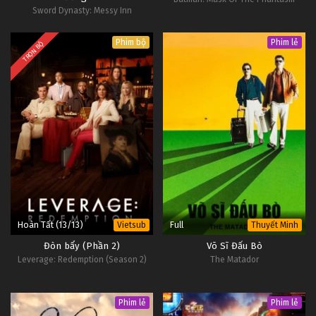
Sword Dynasty: Messy Inn
Phim bộ
Phim lẻ
TRỌN BỘ
Hoàn Tất (13/13)
Full
Vietsub
Thuyết Minh
Đòn bẩy (Phần 2)
Võ Sĩ Đấu Bò
Leverage: Redemption (Season 2)
The Matador
Phim lẻ
Phim lẻ