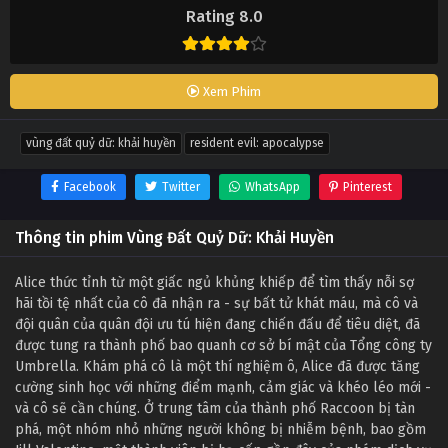
Rating 8.0
Xem Phim
vùng đất quỷ dữ: khải huyền
resident evil: apocalypse
Facebook
Twitter
WhatsApp
Pinterest
Thông tin phim Vùng Đất Quỷ Dữ: Khải Huyền
Alice thức tỉnh từ một giấc ngủ khủng khiếp để tìm thấy nỗi sợ
hãi tồi tệ nhất của cô đã nhận ra - sự bất tử khát máu, mà cô và
đội quân của quân đội ưu tú hiện đang chiến đấu để tiêu diệt, đã
được tung ra thành phố bao quanh cơ sở bí mật của Tổng công ty
Umbrella. Khám phá cô là một thí nghiệm ô, Alice đã được tăng
cường sinh học với những điểm mạnh, cảm giác và khéo léo mới -
và cô sẽ cần chúng. Ở trung tâm của thành phố Raccoon bị tàn
phá, một nhóm nhỏ những người không bị nhiễm bệnh, bao gồm