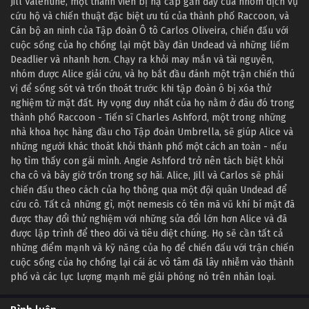
Jill Valentine, một thành viên bị hạ cấp gần đây của nhóm dịch vụ
cứu hộ và chiến thuật đặc biệt ưu tú của thành phố Raccoon, và
Cán bộ an ninh của Tập đoàn Ô tô Carlos Oliveira, chiến đấu với
cuộc sống của họ chống lại một bầy đàn Undead và những liếm
Deadlier và nhanh hơn. Chạy ra khỏi may mắn và tài nguyên,
nhóm được Alice giải cứu, và họ bắt đầu đánh một trận chiến thú
vị để sống sót và trốn thoát trước khi tập đoàn ô bị xóa thử
nghiệm từ mặt đất. Hy vọng duy nhất của họ nằm ở đâu đó trong
thành phố Raccoon - Tiến sĩ Charles Ashford, một trong những
nhà khoa học hàng đầu cho Tập đoàn Umbrella, sẽ giúp Alice và
những người khác thoát khỏi thành phố một cách an toàn - nếu
họ tìm thấy con gái mình. Angie Ashford trở nên tách biệt khỏi
cha cô và bây giờ trốn trong sợ hãi. Alice, Jill và Carlos sẽ phải
chiến đấu theo cách của họ thông qua một đội quân Undead để
cứu cô. Tất cả những gì, một nemesis có tên mã vũ khí bí mật đã
được thay đổi thử nghiệm với những sửa đổi lớn hơn Alice và đã
được lập trình để theo dõi và tiêu diệt chúng. Họ sẽ cần tất cả
những điểm mạnh và kỹ năng của họ để chiến đấu với trận chiến
cuộc sống của họ chống lại cái ác vô tâm đã lây nhiễm vào thành
phố và các lực lượng mạnh mẽ giải phóng nó trên nhân loại.