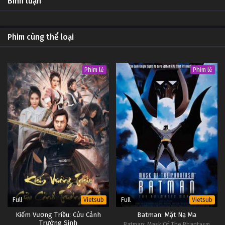
Bình luận
Phim cùng thể loại
Phim lẻ
Phim lẻ
Full
Full
Vietsub
Vietsub
Kiếm Vương Triều: Cửu Cảnh
Batman: Mặt Nạ Ma
Trường Sinh
Batman: Mask Of The Phantasm