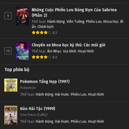
Những Cuộc Phiêu Lưu Rùng Rợn Của Sabrina
(Phần 2)
9
Thể loại
:
Hành Động
,
Viễn Tưởng
,
Phiêu Lưu
,
Khoa Học
,
Bí
ẩn
,
Chính kịch
8.5
Chuyến xe khoa học kỳ thú: Các múi giờ
10
Thể loại
:
Âm Nhạc
,
Gia Đình
,
Hoạt Hình
8.0
Top phim bộ
Pokemon Tổng Hợp (1997)
Pokemon
Thể loại
:
Hành Động
,
Hài Hước
,
Phiêu Lưu
,
Hoạt Hình
Đảo Hải Tặc (1999)
One Piece (Luffy)
Thể loại
:
Hành Động
,
Hài Hước
,
Phiêu Lưu
,
Hoạt Hình