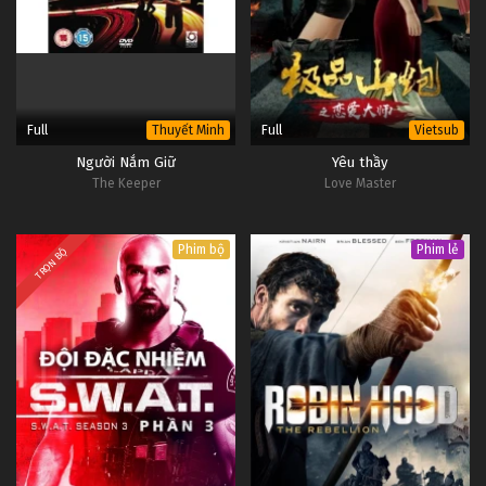
Full
Full
Thuyết Minh
Vietsub
Người Nắm Giữ
Yêu thầy
The Keeper
Love Master
Phim bộ
Phim lẻ
TRỌN BỘ