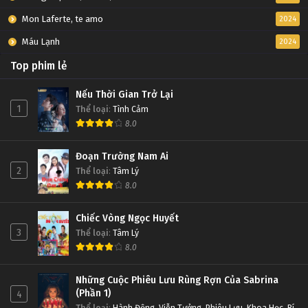
Mon Laferte, te amo
2024
Máu Lạnh
2024
Top phim lẻ
Nếu Thời Gian Trở Lại
1
Thể loại
:
Tình Cảm
8.0
Đoạn Trường Nam Ai
2
Thể loại
:
Tâm Lý
8.0
Chiếc Vòng Ngọc Huyết
3
Thể loại
:
Tâm Lý
8.0
Những Cuộc Phiêu Lưu Rùng Rợn Của Sabrina
(Phần 1)
4
Thể loại
:
Hành Động
,
Viễn Tưởng
,
Phiêu Lưu
,
Khoa Học
,
Bí