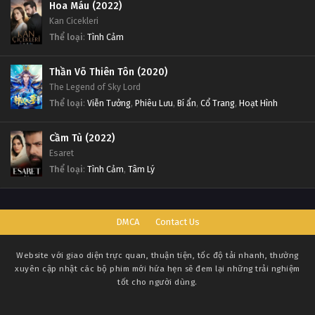
Hoa Máu (2022)
Kan Cicekleri
Thể loại
:
Tình Cảm
Thần Võ Thiên Tôn (2020)
The Legend of Sky Lord
Thể loại
:
Viễn Tưởng
,
Phiêu Lưu
,
Bí ẩn
,
Cổ Trang
,
Hoạt Hình
Cầm Tù (2022)
Esaret
Thể loại
:
Tình Cảm
,
Tâm Lý
DMCA
Contact Us
Website với giao diện trực quan, thuận tiện, tốc độ tải nhanh, thường
xuyên cập nhật các bộ phim mới hứa hẹn sẽ đem lại những trải nghiệm
tốt cho người dùng.