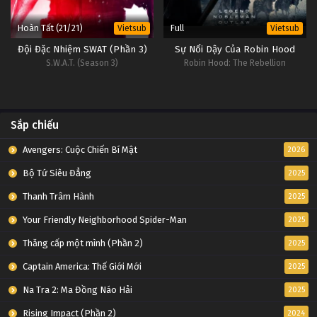
Hoàn Tất (21/21)
Full
Vietsub
Vietsub
Đội Đặc Nhiệm SWAT (Phần 3)
Sự Nổi Dậy Của Robin Hood
S.W.A.T. (Season 3)
Robin Hood: The Rebellion
Sắp chiếu
Avengers: Cuộc Chiến Bí Mật
2026
Bộ Tứ Siêu Đẳng
2025
Thanh Trâm Hành
2025
Your Friendly Neighborhood Spider-Man
2025
Thăng cấp một mình (Phần 2)
2025
Captain America: Thế Giới Mới
2025
Na Tra 2: Ma Đồng Náo Hải
2025
Rising Impact (Phần 2)
2024