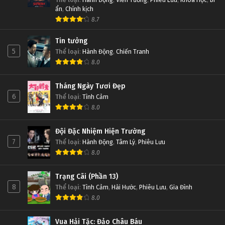
ẩn
,
Chính kịch
8.7
Tin tưởng
5
Thể loại
:
Hành Động
,
Chiến Tranh
8.0
Tháng Ngày Tươi Đẹp
6
Thể loại
:
Tình Cảm
8.0
Đội Đặc Nhiệm Hiện Trường
7
Thể loại
:
Hành Động
,
Tâm Lý
,
Phiêu Lưu
8.0
Trạng Cãi (Phần 13)
8
Thể loại
:
Tình Cảm
,
Hài Hước
,
Phiêu Lưu
,
Gia Đình
8.0
Vua Hải Tặc: Đảo Châu Báu