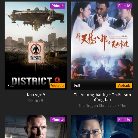
Phim lẻ
Phim lẻ
Full
Full
Vietsub
Vietsub
Khu vực 9
Thiên long bát bộ - Thiên sơn
đồng lão
District 9
The Dragon Chronicles - The
Maidens of Heavenly Mountain
Phim lẻ
Phim lẻ