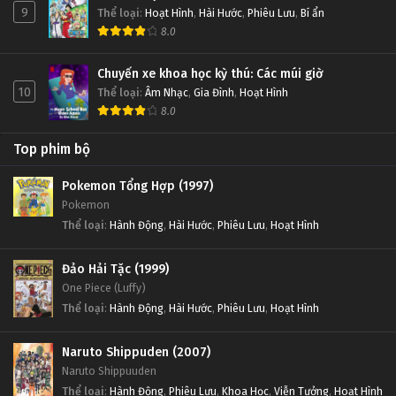
9
Thể loại
:
Hoạt Hình
,
Hài Hước
,
Phiêu Lưu
,
Bí ẩn
8.0
Chuyến xe khoa học kỳ thú: Các múi giờ
10
Thể loại
:
Âm Nhạc
,
Gia Đình
,
Hoạt Hình
8.0
Top phim bộ
Pokemon Tổng Hợp (1997)
Pokemon
Thể loại
:
Hành Động
,
Hài Hước
,
Phiêu Lưu
,
Hoạt Hình
Đảo Hải Tặc (1999)
One Piece (Luffy)
Thể loại
:
Hành Động
,
Hài Hước
,
Phiêu Lưu
,
Hoạt Hình
Naruto Shippuden (2007)
Naruto Shippuuden
Thể loại
:
Hành Động
,
Phiêu Lưu
,
Khoa Học
,
Viễn Tưởng
,
Hoạt Hình