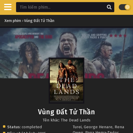
Xem phim
›
Vùng Đất Tử Thần
Vùng Đất Tử Thần
Tên khác: The Dead Lands
Status:
completed
Turei
,
George Henare
,
Rena
Owen
,
Pana Hema-Taylor
,