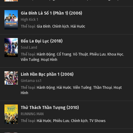
Gia Đình Là Số 1 (Phần 1) (2006)
High Kick 1
Thể loại
:
Gia Đình
,
Chính kịch
,
Hài Hước
Đấu La Đại Lục (2018)
Soul Land
Thể loại
:
Hành Động
,
Cổ Trang
,
Võ Thuật
,
Phiêu Lưu
,
Khoa Học
,
Viễn Tưởng
,
Hoạt Hình
Linh Hồn Bạc phần 1 (2006)
Gintama ss1
Thể loại
:
Hành Động
,
Hài Hước
,
Viễn Tưởng
,
Thần Thoại
,
Hoạt
Hình
Thử Thách Thần Tượng (2010)
RUNNING MAN
Thể loại
:
Hài Hước
,
Phiêu Lưu
,
Chính kịch
,
TV Shows