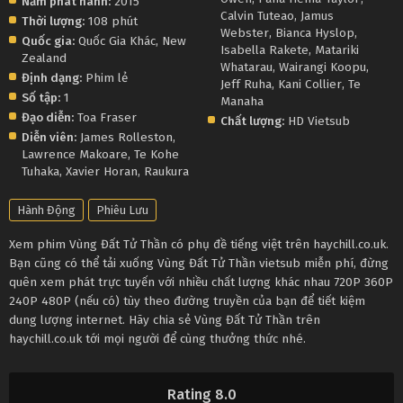
Năm phát hành:
2015
Calvin Tuteao
,
Jamus
Thời lượng:
108 phút
Webster
,
Bianca Hyslop
,
Quốc gia:
Quốc Gia Khác
,
New
Isabella Rakete
,
Matariki
Zealand
Whatarau
,
Wairangi Koopu
,
Định dạng:
Phim lẻ
Jeff Ruha
,
Kani Collier
,
Te
Số tập:
1
Manaha
Đạo diễn:
Toa Fraser
Chất lượng:
HD Vietsub
Diễn viên:
James Rolleston
,
Lawrence Makoare
,
Te Kohe
Tuhaka
,
Xavier Horan
,
Raukura
Hành Động
Phiêu Lưu
Xem phim Vùng Đất Tử Thần có phụ đề tiếng việt trên haychill.co.uk.
Bạn cũng có thể tải xuống Vùng Đất Tử Thần vietsub miễn phí, đừng
quên xem phát trực tuyến với nhiều chất lượng khác nhau 720P 360P
240P 480P (nếu có) tùy theo đường truyền của bạn để tiết kiệm
dung lượng internet. Hãy chia sẻ Vùng Đất Tử Thần trên
haychill.co.uk tới mọi người để cùng thưởng thức nhé.
Rating 8.0