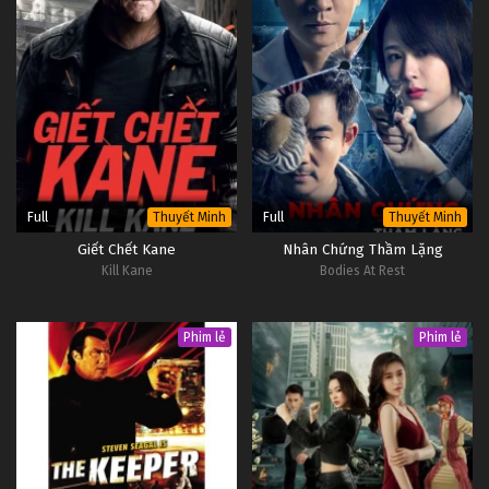
Full
Full
Thuyết Minh
Thuyết Minh
Giết Chết Kane
Nhân Chứng Thầm Lặng
Kill Kane
Bodies At Rest
Phim lẻ
Phim lẻ