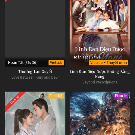
Hoàn Tất (12/12)
Hoàn Tất (36/36)
Vietsub
Vietsub + Thuyết minh
Thương Lan Quyết
Linh Đan Diệu Dược Không Bằng
Nàng
Love Between Fairy and Devil
Beyond Prescriptions
Phim bộ
Phim lẻ
TRỌN BỘ