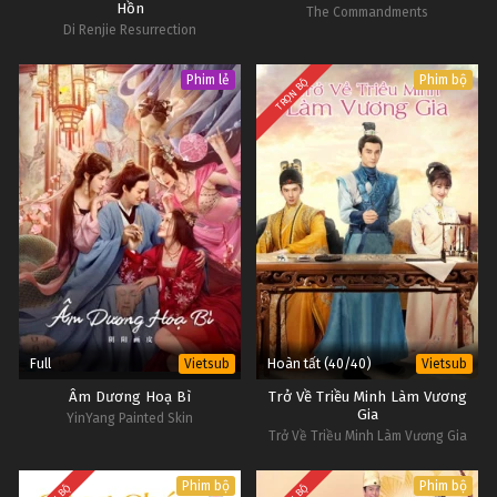
Hồn
The Commandments
Di Renjie Resurrection
Phim lẻ
Phim bộ
TRỌN BỘ
Full
Hoàn tất (40/40)
Vietsub
Vietsub
Âm Dương Hoạ Bì
Trở Về Triều Minh Làm Vương
Gia
YinYang Painted Skin
Trở Về Triều Minh Làm Vương Gia
Phim bộ
Phim bộ