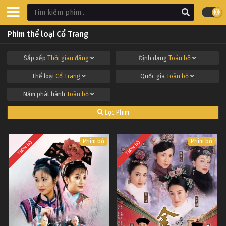
Phim thể loại Cổ Trang
Sắp xếp
Thời gian đăng
Định dạng
Toàn bộ
Thể loại
Cổ Trang
Quốc gia
Toàn bộ
Năm phát hành
Toàn bộ
Lọc Phim
Phim bộ
Phim bộ
TRỌN BỘ
TRỌN BỘ