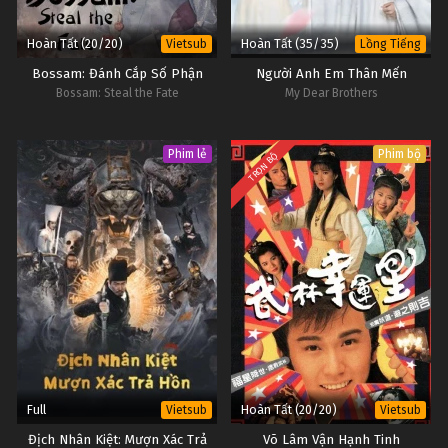
Hoàn Tất (20/20)
Hoàn Tất (35/35)
Vietsub
Lồng Tiếng
Bossam: Đánh Cắp Số Phận
Người Anh Em Thân Mến
Bossam: Steal the Fate
My Dear Brothers
Phim lẻ
Phim bộ
TRỌN BỘ
Full
Hoàn Tất (20/20)
Vietsub
Vietsub
Địch Nhân Kiệt: Mượn Xác Trả
Võ Lâm Vận Hạnh Tinh