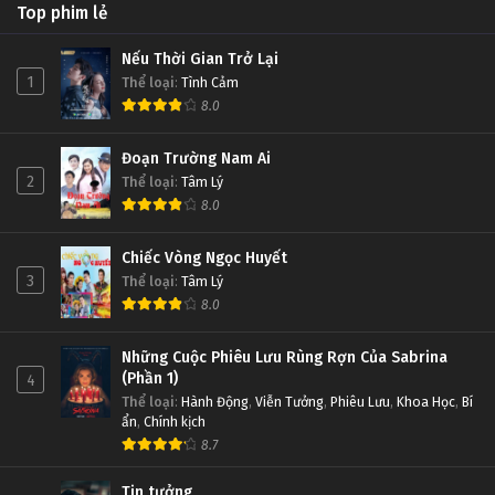
Top phim lẻ
Nếu Thời Gian Trở Lại
1
Thể loại
:
Tình Cảm
8.0
Đoạn Trường Nam Ai
2
Thể loại
:
Tâm Lý
8.0
Chiếc Vòng Ngọc Huyết
3
Thể loại
:
Tâm Lý
8.0
Những Cuộc Phiêu Lưu Rùng Rợn Của Sabrina
(Phần 1)
4
Thể loại
:
Hành Động
,
Viễn Tưởng
,
Phiêu Lưu
,
Khoa Học
,
Bí
ẩn
,
Chính kịch
8.7
Tin tưởng