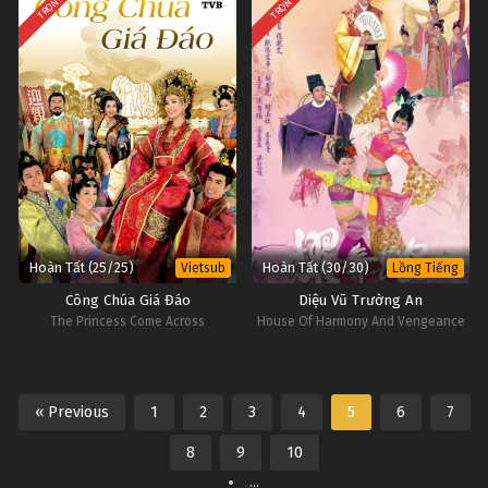
TRỌN BỘ
TRỌN BỘ
Hoàn Tất (25/25)
Hoàn Tất (30/30)
Vietsub
Lồng Tiếng
Công Chúa Giá Đáo
Diệu Vũ Trường An
The Princess Come Across
House Of Harmony And Vengeance
« Previous
1
2
3
4
5
6
7
8
9
10
...