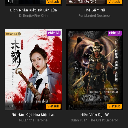
Full
Hoàn Tất (24/24)
Vietsub
Vietsub
Địch Nhân Kiệt: Kỳ Lân Lửa
Thế Gả Y Nữ
Di Renjie-Fire Kirin
For Married Doctress
Phim lẻ
Phim lẻ
Full
Full
Vietsub
Vietsub
Nữ Hào Kiệt Hoa Mộc Lan
Hiên Viên Đại Đế
Mulan the Heroine
Xuan Yuan: The Great Emperor