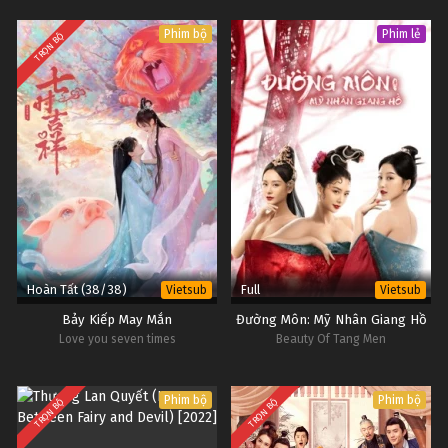
Phim bộ
Phim lẻ
TRỌN BỘ
Hoàn Tất (38/38)
Full
Vietsub
Vietsub
Bảy Kiếp May Mắn
Đường Môn: Mỹ Nhân Giang Hồ
Love you seven times
Beauty Of Tang Men
Phim bộ
Phim bộ
TRỌN BỘ
TRỌN BỘ