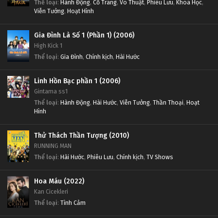
Thể loại
:
Hành Động
,
Cổ Trang
,
Võ Thuật
,
Phiêu Lưu
,
Khoa Học
,
Viễn Tưởng
,
Hoạt Hình
Gia Đình Là Số 1 (Phần 1) (2006)
High Kick 1
Thể loại
:
Gia Đình
,
Chính kịch
,
Hài Hước
Linh Hồn Bạc phần 1 (2006)
Gintama ss1
Thể loại
:
Hành Động
,
Hài Hước
,
Viễn Tưởng
,
Thần Thoại
,
Hoạt
Hình
Thử Thách Thần Tượng (2010)
RUNNING MAN
Thể loại
:
Hài Hước
,
Phiêu Lưu
,
Chính kịch
,
TV Shows
Hoa Máu (2022)
Kan Cicekleri
Thể loại
:
Tình Cảm