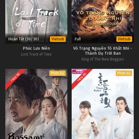
Hoàn Tất (30/30)
Full
Vietsub
Vietsub
Phúc Lưu Niên
Võ Trạng Nguyên Tô Khất Nhi -
Thánh Dụ Trời Ban
Lost Track of Time
King of The New Beggars
Phim bộ
Phim bộ
TRỌN BỘ
TRỌN BỘ