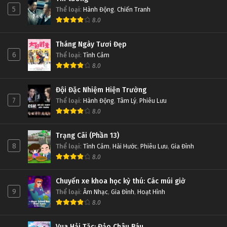
5
Thể loại
:
Hành Động
,
Chiến Tranh
8.0
Tháng Ngày Tươi Đẹp
6
Thể loại
:
Tình Cảm
8.0
Đội Đặc Nhiệm Hiện Trường
7
Thể loại
:
Hành Động
,
Tâm Lý
,
Phiêu Lưu
8.0
Trạng Cãi (Phần 13)
8
Thể loại
:
Tình Cảm
,
Hài Hước
,
Phiêu Lưu
,
Gia Đình
8.0
Chuyến xe khoa học kỳ thú: Các múi giờ
9
Thể loại
:
Âm Nhạc
,
Gia Đình
,
Hoạt Hình
8.0
Vua Hải Tặc: Đảo Châu Báu