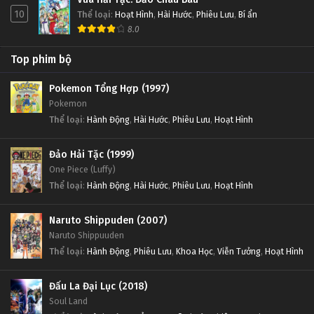
10
Thể loại
:
Hoạt Hình
,
Hài Hước
,
Phiêu Lưu
,
Bí ẩn
8.0
Top phim bộ
Pokemon Tổng Hợp (1997)
Pokemon
Thể loại
:
Hành Động
,
Hài Hước
,
Phiêu Lưu
,
Hoạt Hình
Đảo Hải Tặc (1999)
One Piece (Luffy)
Thể loại
:
Hành Động
,
Hài Hước
,
Phiêu Lưu
,
Hoạt Hình
Naruto Shippuden (2007)
Naruto Shippuuden
Thể loại
:
Hành Động
,
Phiêu Lưu
,
Khoa Học
,
Viễn Tưởng
,
Hoạt Hình
Đấu La Đại Lục (2018)
Soul Land